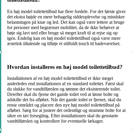
En høj model toilettetilbud har flere fordele. For det første giver
det ekstra højde en mere behagelig siddeoplevelse og mindsker
belastningen på knæ og led. Det kan også være lettere at bruge
for personer med begrænset mobilitet, da de ikke behøver at
bøje sig lavt ned eller bruge så meget kraft til at rejse sig op
igen. Endelig kan en høj model toilettetilbud også være mere
æstetisk tiltalende og tilføje et stilfuldt touch til badeværelset.
Hvordan installeres en høj model toilettetilbud?
Installationen af en høj model toilettetilbud er ikke meget
anderledes end installationen af en standard toilettet. Først skal
du slukke for vandtilførslen og tømme det eksisterende toilet.
Derefter skal du fjerne det gamle toilet ved at løsne bolte og
adskille det fra afløbet. Når det gamle toilet er fjernet, skal du
rense området og placere den nye høj model toilettetilbud på
afløbet. Sørg for at justere det ordentligt og stramme bolte for at
sikre en tæt forsegling. Efter installationen skal du genstarte
vandtilførslen og kontrollere for eventuelle lækager.