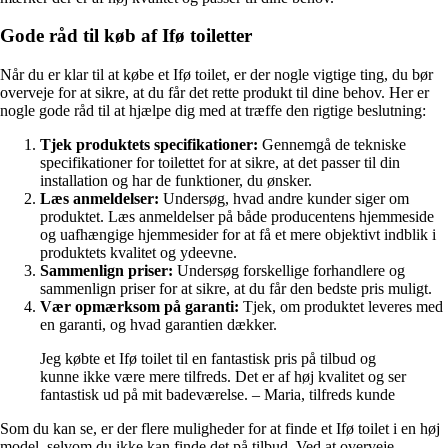
Gode råd til køb af Ifø toiletter
Når du er klar til at købe et Ifø toilet, er der nogle vigtige ting, du bør
overveje for at sikre, at du får det rette produkt til dine behov. Her er
nogle gode råd til at hjælpe dig med at træffe den rigtige beslutning:
Tjek produktets specifikationer:
Gennemgå de tekniske
specifikationer for toilettet for at sikre, at det passer til din
installation og har de funktioner, du ønsker.
Læs anmeldelser:
Undersøg, hvad andre kunder siger om
produktet. Læs anmeldelser på både producentens hjemmeside
og uafhængige hjemmesider for at få et mere objektivt indblik i
produktets kvalitet og ydeevne.
Sammenlign priser:
Undersøg forskellige forhandlere og
sammenlign priser for at sikre, at du får den bedste pris muligt.
Vær opmærksom på garanti:
Tjek, om produktet leveres med
en garanti, og hvad garantien dækker.
Jeg købte et Ifø toilet til en fantastisk pris på tilbud og
kunne ikke være mere tilfreds. Det er af høj kvalitet og ser
fantastisk ud på mit badeværelse. – Maria, tilfreds kunde
Som du kan se, er der flere muligheder for at finde et Ifø toilet i en høj
model, selvom du ikke kan finde det på tilbud. Ved at overveje