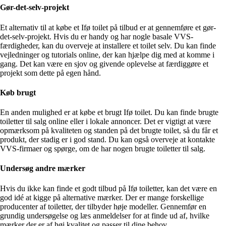
Gør-det-selv-projekt
Et alternativ til at købe et Ifø toilet på tilbud er at gennemføre et gør-
det-selv-projekt. Hvis du er handy og har nogle basale VVS-
færdigheder, kan du overveje at installere et toilet selv. Du kan finde
vejledninger og tutorials online, der kan hjælpe dig med at komme i
gang. Det kan være en sjov og givende oplevelse at færdiggøre et
projekt som dette på egen hånd.
Køb brugt
En anden mulighed er at købe et brugt Ifø toilet. Du kan finde brugte
toiletter til salg online eller i lokale annoncer. Det er vigtigt at være
opmærksom på kvaliteten og standen på det brugte toilet, så du får et
produkt, der stadig er i god stand. Du kan også overveje at kontakte
VVS-firmaer og spørge, om de har nogen brugte toiletter til salg.
Undersøg andre mærker
Hvis du ikke kan finde et godt tilbud på Ifø toiletter, kan det være en
god idé at kigge på alternative mærker. Der er mange forskellige
producenter af toiletter, der tilbyder høje modeller. Gennemfør en
grundig undersøgelse og læs anmeldelser for at finde ud af, hvilke
mærker der er af høj kvalitet og passer til dine behov.