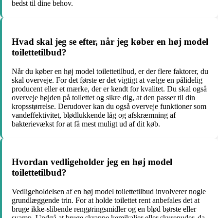
bedst til dine behov.
Hvad skal jeg se efter, når jeg køber en høj model
toilettetilbud?
Når du køber en høj model toilettetilbud, er der flere faktorer, du
skal overveje. For det første er det vigtigt at vælge en pålidelig
producent eller et mærke, der er kendt for kvalitet. Du skal også
overveje højden på toilettet og sikre dig, at den passer til din
kropsstørrelse. Derudover kan du også overveje funktioner som
vandeffektivitet, blødlukkende låg og afskræmning af
bakterievækst for at få mest muligt ud af dit køb.
Hvordan vedligeholder jeg en høj model
toilettetilbud?
Vedligeholdelsen af en høj model toilettetilbud involverer nogle
grundlæggende trin. For at holde toilettet rent anbefales det at
bruge ikke-slibende rengøringsmidler og en blød børste eller
svamp. Undgå at bruge skrappe kemikalier eller skurepuder, da