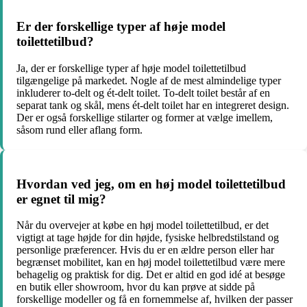
Er der forskellige typer af høje model
toilettetilbud?
Ja, der er forskellige typer af høje model toilettetilbud
tilgængelige på markedet. Nogle af de mest almindelige typer
inkluderer to-delt og ét-delt toilet. To-delt toilet består af en
separat tank og skål, mens ét-delt toilet har en integreret design.
Der er også forskellige stilarter og former at vælge imellem,
såsom rund eller aflang form.
Hvordan ved jeg, om en høj model toilettetilbud
er egnet til mig?
Når du overvejer at købe en høj model toilettetilbud, er det
vigtigt at tage højde for din højde, fysiske helbredstilstand og
personlige præferencer. Hvis du er en ældre person eller har
begrænset mobilitet, kan en høj model toilettetilbud være mere
behagelig og praktisk for dig. Det er altid en god idé at besøge
en butik eller showroom, hvor du kan prøve at sidde på
forskellige modeller og få en fornemmelse af, hvilken der passer