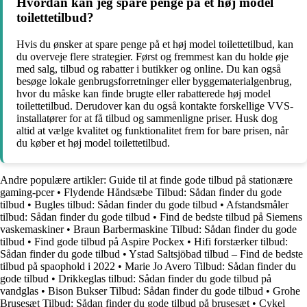
Hvordan kan jeg spare penge på et høj model
toilettetilbud?
Hvis du ønsker at spare penge på et høj model toilettetilbud, kan
du overveje flere strategier. Først og fremmest kan du holde øje
med salg, tilbud og rabatter i butikker og online. Du kan også
besøge lokale genbrugsforretninger eller byggematerialgenbrug,
hvor du måske kan finde brugte eller rabatterede høj model
toilettetilbud. Derudover kan du også kontakte forskellige VVS-
installatører for at få tilbud og sammenligne priser. Husk dog
altid at vælge kvalitet og funktionalitet frem for bare prisen, når
du køber et høj model toilettetilbud.
Andre populære artikler:
Guide til at finde gode tilbud på stationære
gaming-pcer
•
Flydende Håndsæbe Tilbud: Sådan finder du gode
tilbud
•
Bugles tilbud: Sådan finder du gode tilbud
•
Afstandsmåler
tilbud: Sådan finder du gode tilbud
•
Find de bedste tilbud på Siemens
vaskemaskiner
•
Braun Barbermaskine Tilbud: Sådan finder du gode
tilbud
•
Find gode tilbud på Aspire Pockex
•
Hifi forstærker tilbud:
Sådan finder du gode tilbud
•
Ystad Saltsjöbad tilbud – Find de bedste
tilbud på spaophold i 2022
•
Marie Jo Avero Tilbud: Sådan finder du
gode tilbud
•
Drikkeglas tilbud: Sådan finder du gode tilbud på
vandglas
•
Bison Bukser Tilbud: Sådan finder du gode tilbud
•
Grohe
Brusesæt Tilbud: Sådan finder du gode tilbud på brusesæt
•
Cykel