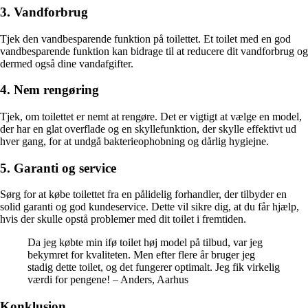
3. Vandforbrug
Tjek den vandbesparende funktion på toilettet. Et toilet med en god
vandbesparende funktion kan bidrage til at reducere dit vandforbrug og
dermed også dine vandafgifter.
4. Nem rengøring
Tjek, om toilettet er nemt at rengøre. Det er vigtigt at vælge en model,
der har en glat overflade og en skyllefunktion, der skylle effektivt ud
hver gang, for at undgå bakterieophobning og dårlig hygiejne.
5. Garanti og service
Sørg for at købe toilettet fra en pålidelig forhandler, der tilbyder en
solid garanti og god kundeservice. Dette vil sikre dig, at du får hjælp,
hvis der skulle opstå problemer med dit toilet i fremtiden.
Da jeg købte min ifø toilet høj model på tilbud, var jeg
bekymret for kvaliteten. Men efter flere år bruger jeg
stadig dette toilet, og det fungerer optimalt. Jeg fik virkelig
værdi for pengene! – Anders, Aarhus
Konklusion