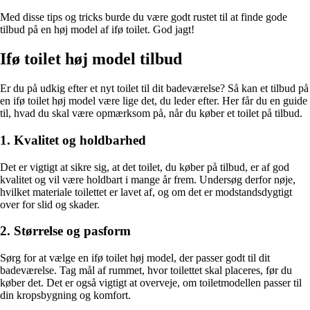
Med disse tips og tricks burde du være godt rustet til at finde gode
tilbud på en høj model af ifø toilet. God jagt!
Ifø toilet høj model tilbud
Er du på udkig efter et nyt toilet til dit badeværelse? Så kan et tilbud på
en ifø toilet høj model være lige det, du leder efter. Her får du en guide
til, hvad du skal være opmærksom på, når du køber et toilet på tilbud.
1. Kvalitet og holdbarhed
Det er vigtigt at sikre sig, at det toilet, du køber på tilbud, er af god
kvalitet og vil være holdbart i mange år frem. Undersøg derfor nøje,
hvilket materiale toilettet er lavet af, og om det er modstandsdygtigt
over for slid og skader.
2. Størrelse og pasform
Sørg for at vælge en ifø toilet høj model, der passer godt til dit
badeværelse. Tag mål af rummet, hvor toilettet skal placeres, før du
køber det. Det er også vigtigt at overveje, om toiletmodellen passer til
din kropsbygning og komfort.