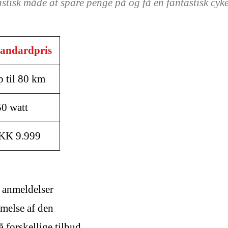
astisk måde at spare penge på og få en fantastisk cyke
tandardpris
 til 80 km
0 watt
KK 9.999
s anmeldelser
mmelse af den
 forskellige tilbud