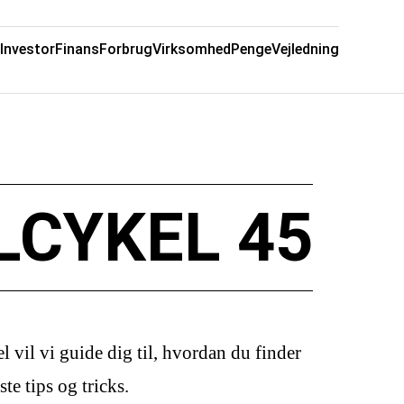
Investor
Finans
Forbrug
Virksomhed
Penge
Vejledning
LCYKEL 45
el vil vi guide dig til, hvordan du finder
e tips og tricks.