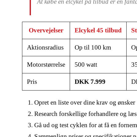
At købe en elcykel på tilbud er en fant
Overvejelser
Elcykel 45 tilbud
S
Aktionsradius
Op til 100 km
Op
Motorstørrelse
500 watt
35
Pris
DKK 7.999
D
Opret en liste over dine krav og ønsker
Research forskellige forhandlere og læ
Gå ud og test cyklen for at få en forne
Sammenlign priser og specifikationer på