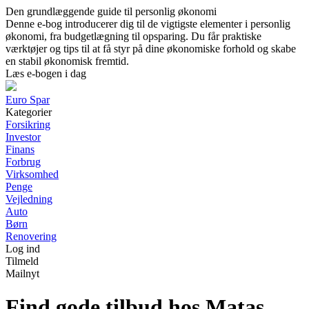
Den grundlæggende guide til personlig økonomi
Denne e-bog introducerer dig til de vigtigste elementer i personlig
økonomi, fra budgetlægning til opsparing. Du får praktiske
værktøjer og tips til at få styr på dine økonomiske forhold og skabe
en stabil økonomisk fremtid.
Læs e-bogen i dag
Euro Spar
Kategorier
Forsikring
Investor
Finans
Forbrug
Virksomhed
Penge
Vejledning
Auto
Børn
Renovering
Log ind
Tilmeld
Mailnyt
Find gode tilbud hos Matas