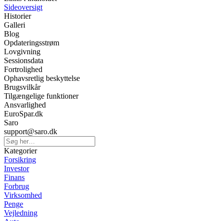
Sideoversigt
Historier
Galleri
Blog
Opdateringsstrøm
Lovgivning
Sessionsdata
Fortrolighed
Ophavsretlig beskyttelse
Brugsvilkår
Tilgængelige funktioner
Ansvarlighed
EuroSpar.dk
Saro
support@saro.dk
Kategorier
Forsikring
Investor
Finans
Forbrug
Virksomhed
Penge
Vejledning