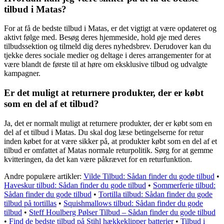
tilbud i Matas?
For at få de bedste tilbud i Matas, er det vigtigt at være opdateret og
aktivt følge med. Besøg deres hjemmeside, hold øje med deres
tilbudssektion og tilmeld dig deres nyhedsbrev. Derudover kan du
tjekke deres sociale medier og deltage i deres arrangementer for at
være blandt de første til at høre om eksklusive tilbud og udvalgte
kampagner.
Er det muligt at returnere produkter, der er købt
som en del af et tilbud?
Ja, det er normalt muligt at returnere produkter, der er købt som en
del af et tilbud i Matas. Du skal dog læse betingelserne for retur
inden købet for at være sikker på, at produkter købt som en del af et
tilbud er omfattet af Matas normale returpolitik. Sørg for at gemme
kvitteringen, da det kan være påkrævet for en returfunktion.
Andre populære artikler:
Vilde Tilbud: Sådan finder du gode tilbud
•
Haveskur tilbud: Sådan finder du gode tilbud
•
Sommerferie tilbud:
Sådan finder du gode tilbud
•
Tortilla tilbud: Sådan finder du gode
tilbud på tortillas
•
Squishmallows tilbud: Sådan finder du gode
tilbud
•
Steff Houlberg Pølser Tilbud – Sådan finder du gode tilbud
•
Find de bedste tilbud på Stihl hækkeklipper batterier
•
Tilbud i