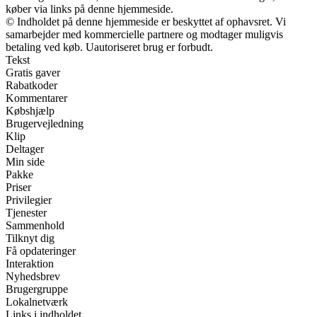
køber via links på denne hjemmeside.
© Indholdet på denne hjemmeside er beskyttet af ophavsret. Vi
samarbejder med kommercielle partnere og modtager muligvis
betaling ved køb. Uautoriseret brug er forbudt.
Tekst
Gratis gaver
Rabatkoder
Kommentarer
Købshjælp
Brugervejledning
Klip
Deltager
Min side
Pakke
Priser
Privilegier
Tjenester
Sammenhold
Tilknyt dig
Få opdateringer
Interaktion
Nyhedsbrev
Brugergruppe
Lokalnetværk
Links i indholdet