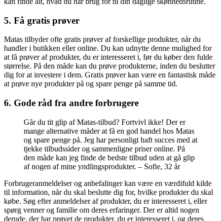
kan finde alt, hvad du har brug for til din daglige skønhedsrutine.
5. Få gratis prøver
Matas tilbyder ofte gratis prøver af forskellige produkter, når du
handler i butikken eller online. Du kan udnytte denne mulighed for
at få prøver af produkter, du er interesseret i, før du køber den fulde
størrelse. På den måde kan du prøve produkterne, inden du beslutter
dig for at investere i dem. Gratis prøver kan være en fantastisk måde
at prøve nye produkter på og spare penge på samme tid.
6. Gode råd fra andre forbrugere
Går du tit glip af Matas-tilbud? Fortvivl ikke! Der er
mange alternative måder at få en god handel hos Matas
og spare penge på. Jeg har personligt haft succes med at
tjekke tilbudssider og sammenligne priser online. På
den måde kan jeg finde de bedste tilbud uden at gå glip
af nogen af mine yndlingsprodukter. – Sofie, 32 år
Forbrugeranmeldelser og anbefalinger kan være en værdifuld kilde
til information, når du skal beslutte dig for, hvilke produkter du skal
købe. Søg efter anmeldelser af produkter, du er interesseret i, eller
spørg venner og familie om deres erfaringer. Der er altid nogen
derude, der har prøvet de produkter, du er interesseret i, og deres