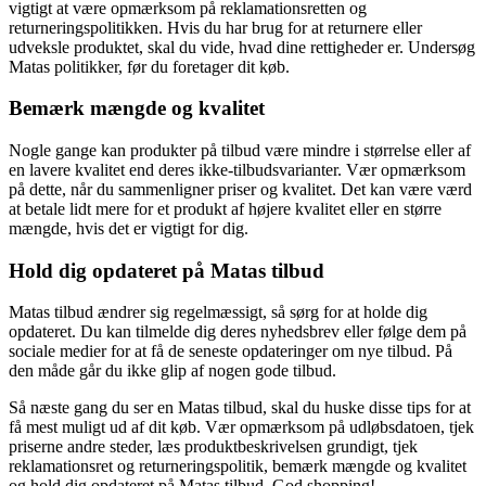
vigtigt at være opmærksom på reklamationsretten og
returneringspolitikken. Hvis du har brug for at returnere eller
udveksle produktet, skal du vide, hvad dine rettigheder er. Undersøg
Matas politikker, før du foretager dit køb.
Bemærk mængde og kvalitet
Nogle gange kan produkter på tilbud være mindre i størrelse eller af
en lavere kvalitet end deres ikke-tilbudsvarianter. Vær opmærksom
på dette, når du sammenligner priser og kvalitet. Det kan være værd
at betale lidt mere for et produkt af højere kvalitet eller en større
mængde, hvis det er vigtigt for dig.
Hold dig opdateret på Matas tilbud
Matas tilbud ændrer sig regelmæssigt, så sørg for at holde dig
opdateret. Du kan tilmelde dig deres nyhedsbrev eller følge dem på
sociale medier for at få de seneste opdateringer om nye tilbud. På
den måde går du ikke glip af nogen gode tilbud.
Så næste gang du ser en Matas tilbud, skal du huske disse tips for at
få mest muligt ud af dit køb. Vær opmærksom på udløbsdatoen, tjek
priserne andre steder, læs produktbeskrivelsen grundigt, tjek
reklamationsret og returneringspolitik, bemærk mængde og kvalitet
og hold dig opdateret på Matas tilbud. God shopping!