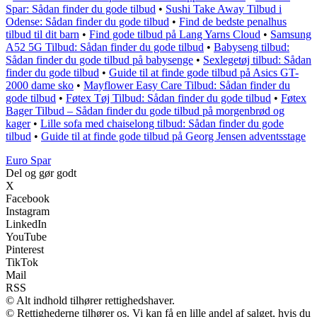
Spar: Sådan finder du gode tilbud
•
Sushi Take Away Tilbud i
Odense: Sådan finder du gode tilbud
•
Find de bedste penalhus
tilbud til dit barn
•
Find gode tilbud på Lang Yarns Cloud
•
Samsung
A52 5G Tilbud: Sådan finder du gode tilbud
•
Babyseng tilbud:
Sådan finder du gode tilbud på babysenge
•
Sexlegetøj tilbud: Sådan
finder du gode tilbud
•
Guide til at finde gode tilbud på Asics GT-
2000 dame sko
•
Mayflower Easy Care Tilbud: Sådan finder du
gode tilbud
•
Føtex Tøj Tilbud: Sådan finder du gode tilbud
•
Føtex
Bager Tilbud – Sådan finder du gode tilbud på morgenbrød og
kager
•
Lille sofa med chaiselong tilbud: Sådan finder du gode
tilbud
•
Guide til at finde gode tilbud på Georg Jensen adventsstage
Euro Spar
Del og gør godt
X
Facebook
Instagram
LinkedIn
YouTube
Pinterest
TikTok
Mail
RSS
© Alt indhold tilhører rettighedshaver.
© Rettighederne tilhører os. Vi kan få en lille andel af salget, hvis du