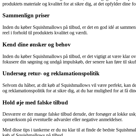
produktets materiale og kvalitet for at sikre dig, at det opfylder dine f
Sammenlign priser
Inden du køber Squishmallows på tilbud, er det en god idé at sammenli
reel i forhold til produktets kvalitet og værdi.
Kend dine ønsker og behov
Inden du køber Squishmallows på tilbud, er det vigtigt at være klar ov
fokusere din søgning og undgå impulskøb, der senere kan føre til skuff
Undersøg retur- og reklamationspolitik
Selvom du håber, at dit køb af Squishmallows vil være perfekt, kan der
og reklamationspolitik for at sikre dig, at du har mulighed for at få din
Hold øje med falske tilbud
Desværre er der mange falske tilbud derude, der forsøger at lokke usk
opmærksom på eventuelle advarsler eller negative anmeldelser.
Med disse tips i tankerne er du nu klar til at finde de bedste Squishm
køb af Squishmallows på tilbud.