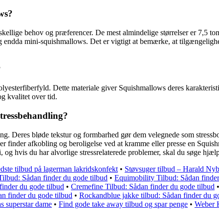
ows?
forskellige behov og præferencer. De mest almindelige størrelser er 7
endda mini-squishmallows. Det er vigtigt at bemærke, at tilgængelighede
?
lyesterfiberfyld. Dette materiale giver Squishmallows deres karakterist
 kvalitet over tid.
stressbehandling?
ling. Deres bløde tekstur og formbarhed gør dem velegnede som stressbo
 finder afkobling og beroligelse ved at kramme eller presse en Squishma
, og hvis du har alvorlige stressrelaterede problemer, skal du søge hjæl
dste tilbud på lagerman lakridskonfekt
•
Støvsuger tilbud – Harald Ny
lbud: Sådan finder du gode tilbud
•
Equimobility Tilbud: Sådan finder
 finder du gode tilbud
•
Cremefine Tilbud: Sådan finder du gode tilbud
n finder du gode tilbud
•
Rockandblue jakke tilbud: Sådan finder du g
as superstar dame
•
Find gode take away tilbud og spar penge
•
Weber K