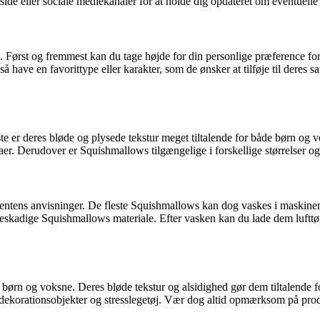
de eller sociale mediekanaler for at holde dig opdateret om eventuelle t
e. Først og fremmest kan du tage højde for din personlige præference f
 have en favorittype eller karakter, som de ønsker at tilføje til deres 
rste er deres bløde og plysede tekstur meget tiltalende for både børn og
r. Derudover er Squishmallows tilgængelige i forskellige størrelser og 
centens anvisninger. De fleste Squishmallows kan dog vaskes i maskin
beskadige Squishmallows materiale. Efter vasken kan du lade dem lufttør
e børn og voksne. Deres bløde tekstur og alsidighed gør dem tiltalende 
ekorationsobjekter og stresslegetøj. Vær dog altid opmærksom på pro