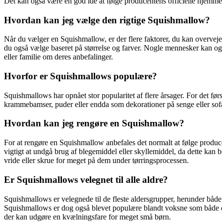
Det kan også være en god idé at følge producentens officielle hjemmesi
Hvordan kan jeg vælge den rigtige Squishmallow?
Når du vælger en Squishmallow, er der flere faktorer, du kan overvej
du også vælge baseret på størrelse og farver. Nogle mennesker kan også
eller familie om deres anbefalinger.
Hvorfor er Squishmallows populære?
Squishmallows har opnået stor popularitet af flere årsager. For det fø
krammebamser, puder eller endda som dekorationer på senge eller sofae
Hvordan kan jeg rengøre en Squishmallow?
For at rengøre en Squishmallow anbefales det normalt at følge produ
vigtigt at undgå brug af blegemiddel eller skyllemiddel, da dette kan 
vride eller skrue for meget på dem under tørringsprocessen.
Er Squishmallows velegnet til alle aldre?
Squishmallows er velegnede til de fleste aldersgrupper, herunder båd
Squishmallows er dog også blevet populære blandt voksne som både d
der kan udgøre en kvælningsfare for meget små børn.