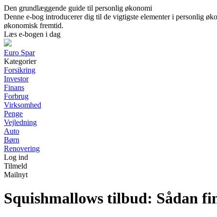
Den grundlæggende guide til personlig økonomi
Denne e-bog introducerer dig til de vigtigste elementer i personlig øko
økonomisk fremtid.
Læs e-bogen i dag
Euro Spar
Kategorier
Forsikring
Investor
Finans
Forbrug
Virksomhed
Penge
Vejledning
Auto
Børn
Renovering
Log ind
Tilmeld
Mailnyt
Squishmallows tilbud: Sådan fi