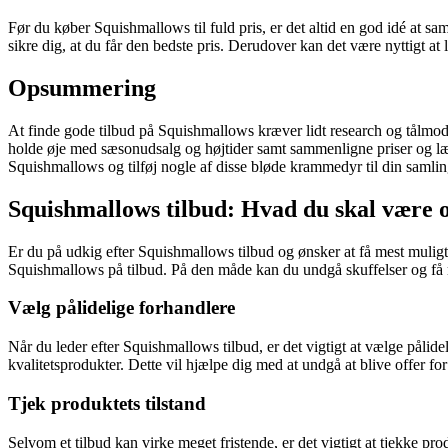
Før du køber Squishmallows til fuld pris, er det altid en god idé at s
sikre dig, at du får den bedste pris. Derudover kan det være nyttigt a
Opsummering
At finde gode tilbud på Squishmallows kræver lidt research og tålmodi
holde øje med sæsonudsalg og højtider samt sammenligne priser og læse
Squishmallows og tilføj nogle af disse bløde krammedyr til din samlin
Squishmallows tilbud: Hvad du skal være
Er du på udkig efter Squishmallows tilbud og ønsker at få mest muligt
Squishmallows på tilbud. På den måde kan du undgå skuffelser og få 
Vælg pålidelige forhandlere
Når du leder efter Squishmallows tilbud, er det vigtigt at vælge pålide
kvalitetsprodukter. Dette vil hjælpe dig med at undgå at blive offer for
Tjek produktets tilstand
Selvom et tilbud kan virke meget fristende, er det vigtigt at tjekke pro