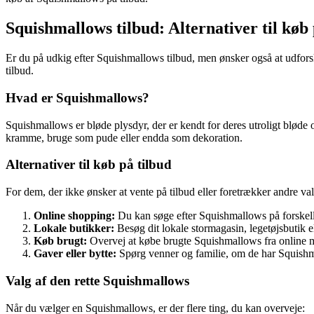
Squishmallows tilbud: Alternativer til køb 
Er du på udkig efter Squishmallows tilbud, men ønsker også at udforsk
tilbud.
Hvad er Squishmallows?
Squishmallows er bløde plysdyr, der er kendt for deres utroligt bløde 
kramme, bruge som pude eller endda som dekoration.
Alternativer til køb på tilbud
For dem, der ikke ønsker at vente på tilbud eller foretrækker andre va
Online shopping:
Du kan søge efter Squishmallows på forskelli
Lokale butikker:
Besøg dit lokale stormagasin, legetøjsbutik el
Køb brugt:
Overvej at købe brugte Squishmallows fra online ma
Gaver eller bytte:
Spørg venner og familie, om de har Squishma
Valg af den rette Squishmallows
Når du vælger en Squishmallows, er der flere ting, du kan overveje: