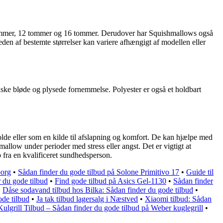
,5 tommer, 12 tommer og 16 tommer. Derudover har Squishmallows også
n af ​​bestemte størrelser kan variere afhængigt af modellen eller
iske bløde og plysede fornemmelse. Polyester er også et holdbart
lde eller som en kilde til afslapning og komfort. De kan hjælpe med
llow under perioder med stress eller angst. Det er vigtigt at
p fra en kvalificeret sundhedsperson.
borg
•
Sådan finder du gode tilbud på Solone Primitivo 17
•
Guide til
 du gode tilbud
•
Find gode tilbud på Asics Gel-1130
•
Sådan finder
•
Dåse sodavand tilbud hos Bilka: Sådan finder du gode tilbud
•
ode tilbud
•
Ja tak tilbud lagersalg i Næstved
•
Xiaomi tilbud: Sådan
ulgrill Tilbud – Sådan finder du gode tilbud på Weber kuglegrill
•