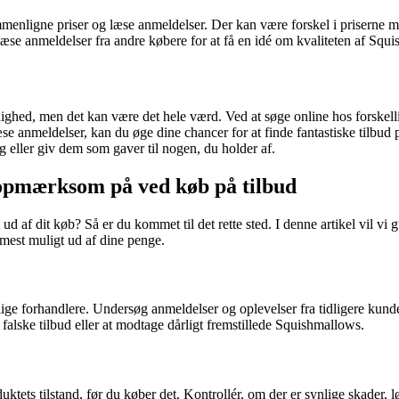
ammenligne priser og læse anmeldelser. Der kan være forskel i priserne 
t læse anmeldelser fra andre købere for at få en idé om kvaliteten af Sq
ghed, men det kan være det hele værd. Ved at søge online hos forskelli
 anmeldelser, kan du øge dine chancer for at finde fantastiske tilbud p
g eller giv dem som gaver til nogen, du holder af.
 opmærksom på ved køb på tilbud
 ud af dit køb? Så er du kommet til det rette sted. I denne artikel vil
mest muligt ud af dine penge.
lige forhandlere. Undersøg anmeldelser og oplevelser fra tidligere kunder
 falske tilbud eller at modtage dårligt fremstillede Squishmallows.
duktets tilstand, før du køber det. Kontrollér, om der er synlige skader,