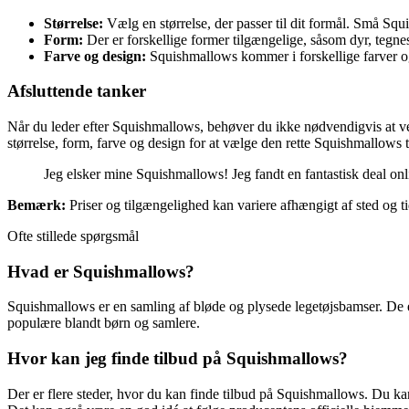
Størrelse:
Vælg en størrelse, der passer til dit formål. Små Squi
Form:
Der er forskellige former tilgængelige, såsom dyr, tegnes
Farve og design:
Squishmallows kommer i forskellige farver og 
Afsluttende tanker
Når du leder efter Squishmallows, behøver du ikke nødvendigvis at ven
størrelse, form, farve og design for at vælge den rette Squishmallows t
Jeg elsker mine Squishmallows! Jeg fandt en fantastisk deal on
Bemærk:
Priser og tilgængelighed kan variere afhængigt af sted og tid
Ofte stillede spørgsmål
Hvad er Squishmallows?
Squishmallows er en samling af bløde og plysede legetøjsbamser. De e
populære blandt børn og samlere.
Hvor kan jeg finde tilbud på Squishmallows?
Der er flere steder, hvor du kan finde tilbud på Squishmallows. Du ka