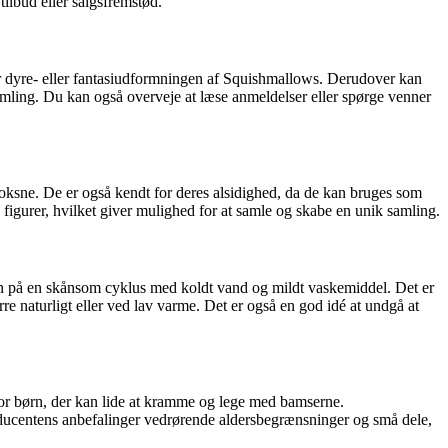
ilbud eller salgsfremstød.
or dyre- eller fantasiudformningen af Squishmallows. Derudover kan
samling. Du kan også overveje at læse anmeldelser eller spørge venner
 voksne. De er også kendt for deres alsidighed, da de kan bruges som
figurer, hvilket giver mulighed for at samle og skabe en unik samling.
en på en skånsom cyklus med koldt vand og mildt vaskemiddel. Det er
re naturligt eller ved lav varme. Det er også en god idé at undgå at
for børn, der kan lide at kramme og lege med bamserne.
ducentens anbefalinger vedrørende aldersbegrænsninger og små dele,