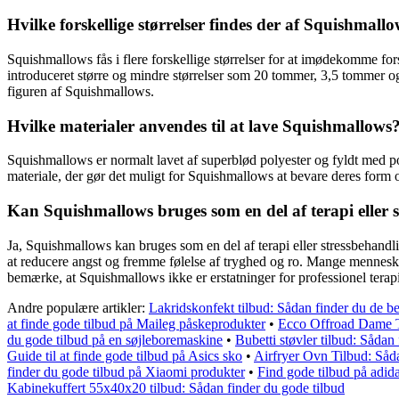
Hvilke forskellige størrelser findes der af Squishmall
Squishmallows fås i flere forskellige størrelser for at imødekomme 
introduceret større og mindre størrelser som 20 tommer, 3,5 tommer og 
figuren af Squishmallows.
Hvilke materialer anvendes til at lave Squishmallows
Squishmallows er normalt lavet af superblød polyester og fyldt med po
materiale, der gør det muligt for Squishmallows at bevare deres form og
Kan Squishmallows bruges som en del af terapi eller 
Ja, Squishmallows kan bruges som en del af terapi eller stressbehand
at reducere angst og fremme følelse af tryghed og ro. Mange mennesker
bemærke, at Squishmallows ikke er erstatninger for professionel terapi
Andre populære artikler:
Lakridskonfekt tilbud: Sådan finder du de be
at finde gode tilbud på Maileg påskeprodukter
•
Ecco Offroad Dame Ti
du gode tilbud på en søjleboremaskine
•
Bubetti støvler tilbud: Sådan
Guide til at finde gode tilbud på Asics sko
•
Airfryer Ovn Tilbud: Såda
finder du gode tilbud på Xiaomi produkter
•
Find gode tilbud på adid
Kabinekuffert 55x40x20 tilbud: Sådan finder du gode tilbud