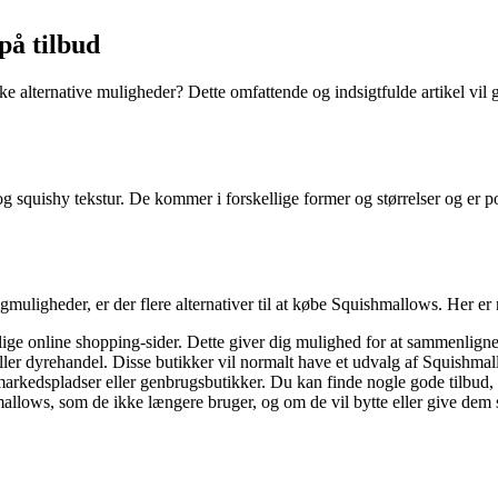
på tilbud
e alternative muligheder? Dette omfattende og indsigtfulde artikel vil g
og squishy tekstur. De kommer i forskellige former og størrelser og er 
lgmuligheder, er der flere alternativer til at købe Squishmallows. Her e
ge online shopping-sider. Dette giver dig mulighed for at sammenligne p
ler dyrehandel. Disse butikker vil normalt have et udvalg af Squishmallow
rkedspladser eller genbrugsbutikker. Du kan finde nogle gode tilbud, 
llows, som de ikke længere bruger, og om de vil bytte eller give dem s