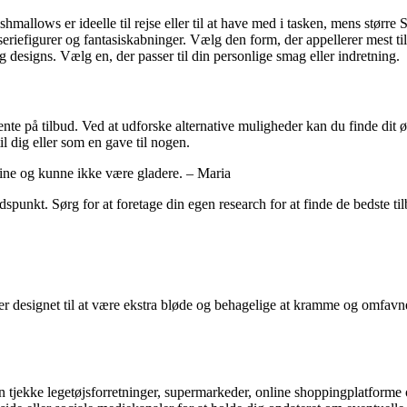
shmallows er ideelle til rejse eller til at have med i tasken, mens stør
eriefigurer og fantasiskabninger. Vælg den form, der appellerer mest til 
designs. Vælg en, der passer til din personlige smag eller indretning.
te på tilbud. Ved at udforske alternative muligheder kan du finde dit 
il dig eller som en gave til nogen.
line og kunne ikke være gladere. – Maria
spunkt. Sørg for at foretage din egen research for at finde de bedste ti
r designet til at være ekstra bløde og behagelige at kramme og omfavne
n tjekke legetøjsforretninger, supermarkeder, online shoppingplatforme 