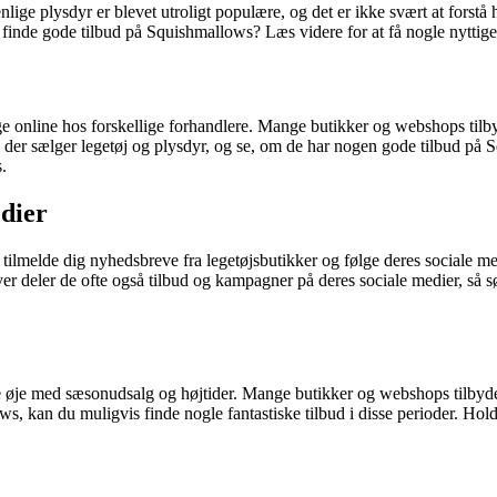
e plysdyr er blevet utroligt populære, og det er ikke svært at forstå h
inde gode tilbud på Squishmallows? Læs videre for at få nogle nyttige ti
ge online hos forskellige forhandlere. Mange butikker og webshops tilb
der sælger legetøj og plysdyr, og se, om de har nogen gode tilbud på 
.
edier
ilmelde dig nyhedsbreve fra legetøjsbutikker og følge deres sociale me
 deler de ofte også tilbud og kampagner på deres sociale medier, så sørg
øje med sæsonudsalg og højtider. Mange butikker og webshops tilbyder s
s, kan du muligvis finde nogle fantastiske tilbud i disse perioder. Hol