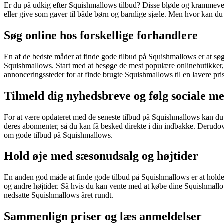
Er du på udkig efter Squishmallows tilbud? Disse bløde og krammevenlig
eller give som gaver til både børn og barnlige sjæle. Men hvor kan du f
Søg online hos forskellige forhandlere
En af de bedste måder at finde gode tilbud på Squishmallows er at sø
Squishmallows. Start med at besøge de mest populære onlinebutikker, 
annonceringssteder for at finde brugte Squishmallows til en lavere pris
Tilmeld dig nyhedsbreve og følg sociale m
For at være opdateret med de seneste tilbud på Squishmallows kan du t
deres abonnenter, så du kan få besked direkte i din indbakke. Derudover
om gode tilbud på Squishmallows.
Hold øje med sæsonudsalg og højtider
En anden god måde at finde gode tilbud på Squishmallows er at holde 
og andre højtider. Så hvis du kan vente med at købe dine Squishmallow
nedsatte Squishmallows året rundt.
Sammenlign priser og læs anmeldelser