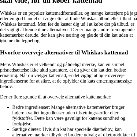
skal vide, før du køber kattemad
Whiskas er en populær kattemadfremstiller, og mange katteejere på jagt
efter en god handel er ivrige efter at finde Whiskas tilbud eller tilbud på
Whiskas kattemad. Men før du kaster dig ud i at købe det på tilbud, er
det vigtigt at kende dine alternativer. Der er mange andre fremragende
kattemærker derude, der kan give næring og glæde til din kat uden at
tømme din tegnebog.
Hvorfor overveje alternativer til Whiskas kattemad
Mens Whiskas er et velkendt og pålideligt mærke, kan en simpel
prisnedsættelse ikke altid garantere, at du giver din kat den bedste
ernæring. Når du vælger kattemad, er det vigtigt at nøje overveje
ingredienserne for at sikre, at de opfylder din kats ernæringsmæssige
behov.
Der er flere grunde til at overveje alternative kattemærker:
Bedre ingredienser: Mange alternative kattemærker bruger
højere kvalitet ingredienser uden tilsætningsstoffer eller
fyldstoffer. Dette kan være gavnligt for kattens sundhed og
fordøjelse.
Særlige diæter: Hvis din kat har specielle diætbehov, kan
alternative mærker tilbyde et bredere udvalg af diætprodukter til