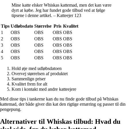
Mine katte elsker Whiskas kattemad, men det kan være
dyrt at købe. Jeg har fundet gode tilbud ved at følge
tipsene i denne artikel. – Katteejer 123
Tips
Udløbsdato
Størrelse
Pris
Kvalitet
1
OBS
OBS
OBS
OBS
2
OBS
OBS
OBS
OBS
3
OBS
OBS
OBS
OBS
4
OBS
OBS
OBS
OBS
5
OBS
OBS
OBS
OBS
Hold øje med udløbsdatoen
Overvej størrelsen af produktet
Sammenlign priser
Kvalitet frem for alt
Kom i kontakt med andre katteejere
Med disse tips i tankerne kan du nu finde gode tilbud på Whiskas
kattemad, der både giver din kat den rigtige ernæring og passer til din
pengepung.
Alternativer til Whiskas tilbud: Hvad du