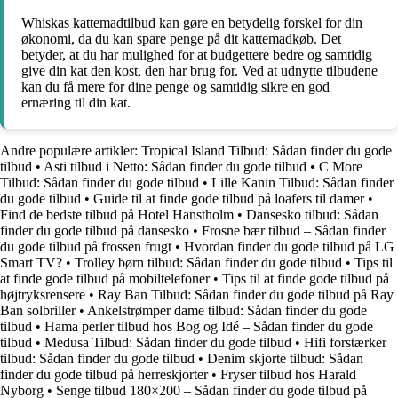
Whiskas kattemadtilbud kan gøre en betydelig forskel for din
økonomi, da du kan spare penge på dit kattemadkøb. Det
betyder, at du har mulighed for at budgettere bedre og samtidig
give din kat den kost, den har brug for. Ved at udnytte tilbudene
kan du få mere for dine penge og samtidig sikre en god
ernæring til din kat.
Andre populære artikler:
Tropical Island Tilbud: Sådan finder du gode
tilbud
•
Asti tilbud i Netto: Sådan finder du gode tilbud
•
C More
Tilbud: Sådan finder du gode tilbud
•
Lille Kanin Tilbud: Sådan finder
du gode tilbud
•
Guide til at finde gode tilbud på loafers til damer
•
Find de bedste tilbud på Hotel Hanstholm
•
Dansesko tilbud: Sådan
finder du gode tilbud på dansesko
•
Frosne bær tilbud – Sådan finder
du gode tilbud på frossen frugt
•
Hvordan finder du gode tilbud på LG
Smart TV?
•
Trolley børn tilbud: Sådan finder du gode tilbud
•
Tips til
at finde gode tilbud på mobiltelefoner
•
Tips til at finde gode tilbud på
højtryksrensere
•
Ray Ban Tilbud: Sådan finder du gode tilbud på Ray
Ban solbriller
•
Ankelstrømper dame tilbud: Sådan finder du gode
tilbud
•
Hama perler tilbud hos Bog og Idé – Sådan finder du gode
tilbud
•
Medusa Tilbud: Sådan finder du gode tilbud
•
Hifi forstærker
tilbud: Sådan finder du gode tilbud
•
Denim skjorte tilbud: Sådan
finder du gode tilbud på herreskjorter
•
Fryser tilbud hos Harald
Nyborg
•
Senge tilbud 180×200 – Sådan finder du gode tilbud på