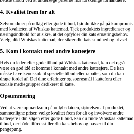
bedste tilbud ved at undersøge priserne hos forskellige forhandlere.
4. Kvalitet frem for alt
Selvom du er på udkig efter gode tilbud, bør du ikke gå på kompromis
med kvaliteten af Whiskas kattemad. Tjek produktets ingredienser og
næringsindhold for at sikre, at det opfylder din kats ernæringsbehov.
Vælg altid Whiskas kattemad, der sikrer din kats sundhed og trivsel.
5. Kom i kontakt med andre katteejere
Hvis du leder efter gode tilbud på Whiskas kattemad, kan det også
være en god idé at komme i kontakt med andre katteejere. De kan
måske have kendskab til specielle tilbud eller rabatter, som du kan
drage fordel af. Del dine erfaringer og spørgsmål i kattefora eller
sociale mediegrupper dedikeret til katte.
Opsummering
Ved at være opmærksom på udløbsdatoen, størrelsen af produktet,
sammenligne priser, vælge kvalitet frem for alt og involvere andre
katteejere i din søgen efter gode tilbud, kan du finde Whiskas kattemad
tilbud, der både tilfredsstiller din kats behov og passer til din
pengepung.