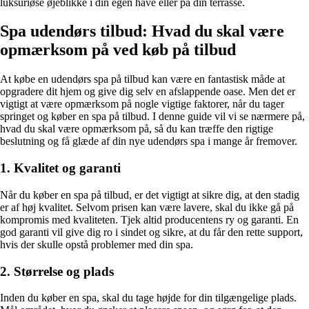
luksuriøse øjeblikke i din egen have eller på din terrasse.
Spa udendørs tilbud: Hvad du skal være
opmærksom på ved køb på tilbud
At købe en udendørs spa på tilbud kan være en fantastisk måde at
opgradere dit hjem og give dig selv en afslappende oase. Men det er
vigtigt at være opmærksom på nogle vigtige faktorer, når du tager
springet og køber en spa på tilbud. I denne guide vil vi se nærmere på,
hvad du skal være opmærksom på, så du kan træffe den rigtige
beslutning og få glæde af din nye udendørs spa i mange år fremover.
1. Kvalitet og garanti
Når du køber en spa på tilbud, er det vigtigt at sikre dig, at den stadig
er af høj kvalitet. Selvom prisen kan være lavere, skal du ikke gå på
kompromis med kvaliteten. Tjek altid producentens ry og garanti. En
god garanti vil give dig ro i sindet og sikre, at du får den rette support,
hvis der skulle opstå problemer med din spa.
2. Størrelse og plads
Inden du køber en spa, skal du tage højde for din tilgængelige plads.