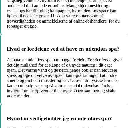
salgsbegivenheder, hvor du kan spare penge på din spa. Et
andet sted du kan lede er online. Mange hjemmesider og
webshops har tilbud og kampagner, hvor udendørs spaer kan
købes til nedsatte priser. Husk at være opmærksom på
troværdigheden og anmeldelserne af online-forhandlere, før du
foretager dit køb.
Hvad er fordelene ved at have en udendørs spa?
At have en udendørs spa har mange fordele. For det første giver
det dig mulighed for at slappe af og nyde naturen i dit eget
hjem. Det varme vand og de beroligende bobler kan reducere
stress og øge dit velvære. Spaen kan også bidrage til at lindre
smerte og ømhed i muskler og led. Udover de fysiske fordele,
kan en udendørs spa også være en social oplevelse. Du kan
invitere familie og venner til at nyde spaen sammen og skabe
gode minder.
Hvordan vedligeholder jeg en udendørs spa?