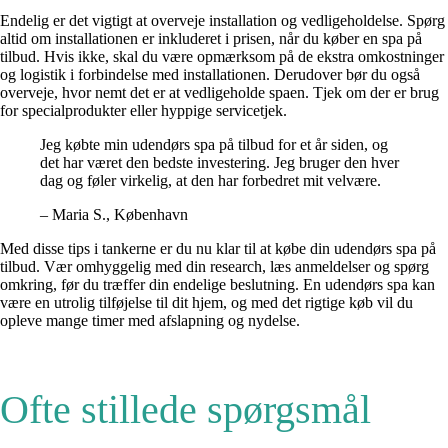
Endelig er det vigtigt at overveje installation og vedligeholdelse. Spørg
altid om installationen er inkluderet i prisen, når du køber en spa på
tilbud. Hvis ikke, skal du være opmærksom på de ekstra omkostninger
og logistik i forbindelse med installationen. Derudover bør du også
overveje, hvor nemt det er at vedligeholde spaen. Tjek om der er brug
for specialprodukter eller hyppige servicetjek.
Jeg købte min udendørs spa på tilbud for et år siden, og
det har været den bedste investering. Jeg bruger den hver
dag og føler virkelig, at den har forbedret mit velvære.
– Maria S., København
Med disse tips i tankerne er du nu klar til at købe din udendørs spa på
tilbud. Vær omhyggelig med din research, læs anmeldelser og spørg
omkring, før du træffer din endelige beslutning. En udendørs spa kan
være en utrolig tilføjelse til dit hjem, og med det rigtige køb vil du
opleve mange timer med afslapning og nydelse.
Ofte stillede spørgsmål