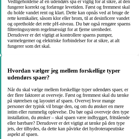
Vedligeholdelse af en udendørs spa er vigtig for at sikre, at den
fungerer korrekt og forlænge levetiden. Først og fremmest skal
du holde vandet rent og klart. Dette kan opnås ved at bruge de
rette kemikalier, såsom klor eller brom, til at desinficere vandet
og opretholde det rette pH-niveau. Du bør også rengøre spaens
filtreringssystem regelmæssigt for at fjerne urenheder.
Derudover er det vigtigt at kontrollere spaens pumper,
varmelegemer og elektriske forbindelser for at sikre, at alt
fungerer som det skal.
Hvordan vælger jeg mellem forskellige typer
udendørs spaer?
Når du skal vælge mellem forskellige typer udendørs spaer, er
der flere faktorer at overveje. Først og fremmest skal du tænke
på størrelsen og layoutet af spaen. Overvej hvor mange
personer der typisk vil bruge den, og om du ønsker en mere
intim eller rummelig oplevelse. Du bør også overveje den type
installation, du ønsker – skal spaen være indbygget, fritstående
eller bærbare? Derudover er det vigtigt at tænke på den type
jets, der tilbydes, da dette kan påvirke det hydroterapeutiske
aspekt af spaen.