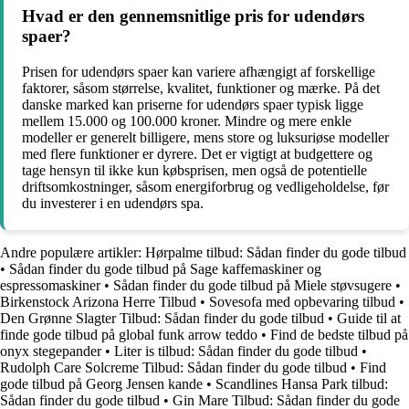
Hvad er den gennemsnitlige pris for udendørs
spaer?
Prisen for udendørs spaer kan variere afhængigt af forskellige
faktorer, såsom størrelse, kvalitet, funktioner og mærke. På det
danske marked kan priserne for udendørs spaer typisk ligge
mellem 15.000 og 100.000 kroner. Mindre og mere enkle
modeller er generelt billigere, mens store og luksuriøse modeller
med flere funktioner er dyrere. Det er vigtigt at budgettere og
tage hensyn til ikke kun købsprisen, men også de potentielle
driftsomkostninger, såsom energiforbrug og vedligeholdelse, før
du investerer i en udendørs spa.
Andre populære artikler:
Hørpalme tilbud: Sådan finder du gode tilbud
•
Sådan finder du gode tilbud på Sage kaffemaskiner og
espressomaskiner
•
Sådan finder du gode tilbud på Miele støvsugere
•
Birkenstock Arizona Herre Tilbud
•
Sovesofa med opbevaring tilbud
•
Den Grønne Slagter Tilbud: Sådan finder du gode tilbud
•
Guide til at
finde gode tilbud på global funk arrow teddo
•
Find de bedste tilbud på
onyx stegepander
•
Liter is tilbud: Sådan finder du gode tilbud
•
Rudolph Care Solcreme Tilbud: Sådan finder du gode tilbud
•
Find
gode tilbud på Georg Jensen kande
•
Scandlines Hansa Park tilbud:
Sådan finder du gode tilbud
•
Gin Mare Tilbud: Sådan finder du gode