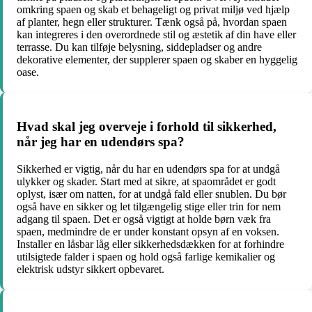
omkring spaen og skab et behageligt og privat miljø ved hjælp
af planter, hegn eller strukturer. Tænk også på, hvordan spaen
kan integreres i den overordnede stil og æstetik af din have eller
terrasse. Du kan tilføje belysning, siddepladser og andre
dekorative elementer, der supplerer spaen og skaber en hyggelig
oase.
Hvad skal jeg overveje i forhold til sikkerhed,
når jeg har en udendørs spa?
Sikkerhed er vigtig, når du har en udendørs spa for at undgå
ulykker og skader. Start med at sikre, at spaområdet er godt
oplyst, især om natten, for at undgå fald eller snublen. Du bør
også have en sikker og let tilgængelig stige eller trin for nem
adgang til spaen. Det er også vigtigt at holde børn væk fra
spaen, medmindre de er under konstant opsyn af en voksen.
Installer en låsbar låg eller sikkerhedsdækken for at forhindre
utilsigtede falder i spaen og hold også farlige kemikalier og
elektrisk udstyr sikkert opbevaret.