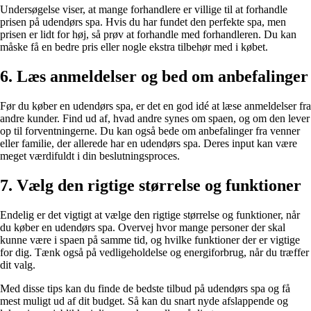
Undersøgelse viser, at mange forhandlere er villige til at forhandle
prisen på udendørs spa. Hvis du har fundet den perfekte spa, men
prisen er lidt for høj, så prøv at forhandle med forhandleren. Du kan
måske få en bedre pris eller nogle ekstra tilbehør med i købet.
6. Læs anmeldelser og bed om anbefalinger
Før du køber en udendørs spa, er det en god idé at læse anmeldelser fra
andre kunder. Find ud af, hvad andre synes om spaen, og om den lever
op til forventningerne. Du kan også bede om anbefalinger fra venner
eller familie, der allerede har en udendørs spa. Deres input kan være
meget værdifuldt i din beslutningsproces.
7. Vælg den rigtige størrelse og funktioner
Endelig er det vigtigt at vælge den rigtige størrelse og funktioner, når
du køber en udendørs spa. Overvej hvor mange personer der skal
kunne være i spaen på samme tid, og hvilke funktioner der er vigtige
for dig. Tænk også på vedligeholdelse og energiforbrug, når du træffer
dit valg.
Med disse tips kan du finde de bedste tilbud på udendørs spa og få
mest muligt ud af dit budget. Så kan du snart nyde afslappende og