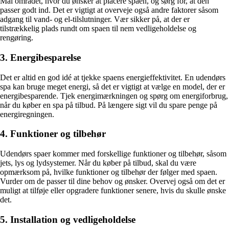
Mål området, hvor du ønsker at placere spaen, og sørg for, at den
passer godt ind. Det er vigtigt at overveje også andre faktorer såsom
adgang til vand- og el-tilslutninger. Vær sikker på, at der er
tilstrækkelig plads rundt om spaen til nem vedligeholdelse og
rengøring.
3. Energibesparelse
Det er altid en god idé at tjekke spaens energieffektivitet. En udendørs
spa kan bruge meget energi, så det er vigtigt at vælge en model, der er
energibesparende. Tjek energimærkningen og spørg om energiforbrug,
når du køber en spa på tilbud. På længere sigt vil du spare penge på
energiregningen.
4. Funktioner og tilbehør
Udendørs spaer kommer med forskellige funktioner og tilbehør, såsom
jets, lys og lydsystemer. Når du køber på tilbud, skal du være
opmærksom på, hvilke funktioner og tilbehør der følger med spaen.
Vurder om de passer til dine behov og ønsker. Overvej også om det er
muligt at tilføje eller opgradere funktioner senere, hvis du skulle ønske
det.
5. Installation og vedligeholdelse