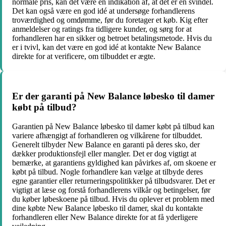
normale pris, kan det være en indikation af, at det er en svindel.
Det kan også være en god idé at undersøge forhandlerens
troværdighed og omdømme, før du foretager et køb. Kig efter
anmeldelser og ratings fra tidligere kunder, og sørg for at
forhandleren har en sikker og betroet betalingsmetode. Hvis du
er i tvivl, kan det være en god idé at kontakte New Balance
direkte for at verificere, om tilbuddet er ægte.
Er der garanti på New Balance løbesko til damer
købt på tilbud?
Garantien på New Balance løbesko til damer købt på tilbud kan
variere afhængigt af forhandleren og vilkårene for tilbuddet.
Generelt tilbyder New Balance en garanti på deres sko, der
dækker produktionsfejl eller mangler. Det er dog vigtigt at
bemærke, at garantiens gyldighed kan påvirkes af, om skoene er
købt på tilbud. Nogle forhandlere kan vælge at tilbyde deres
egne garantier eller returneringspolitikker på tilbudsvarer. Det er
vigtigt at læse og forstå forhandlerens vilkår og betingelser, før
du køber løbeskoene på tilbud. Hvis du oplever et problem med
dine købte New Balance løbesko til damer, skal du kontakte
forhandleren eller New Balance direkte for at få yderligere