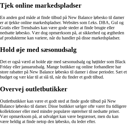
Tjek online markedspladser
En anden god måde at finde tilbud på New Balance løbesko til damer
er at tjekke online markedspladser. Websites som f.eks. DBA, Gul og
Gratis eller Trendsales kan være gode steder at finde brugte eller
nedsatte løbesko. Vær dog opmærksom på, at sikkerhed og ægtheden
af produkterne kan variere, når du handler på disse markedspladser.
Hold øje med sæsonudsalg
Det er også værd at holde øje med sæsonudsalg og højtider som Black
Friday eller januarudsalg. Mange butikker og online forhandlere har
store rabatter på New Balance løbesko til damer i disse perioder. Sæt et
budget og vær klar til at slå til, når du finder et godt tilbud.
Overvej outletbutikker
Outletbutikker kan være et godt sted at finde gode tilbud på New
Balance løbesko til damer. Disse butikker sælger ofte varer fra tidligere
kollektioner eller med mindre populære størrelser til nedsatte priser.
Vær opmærksom på, at udvalget kan være begrænset, men du kan
være heldig at finde netop den løbesko, du leder efter.