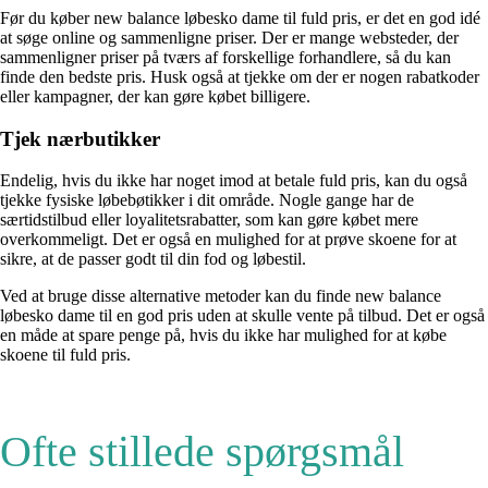
Før du køber new balance løbesko dame til fuld pris, er det en god idé
at søge online og sammenligne priser. Der er mange websteder, der
sammenligner priser på tværs af forskellige forhandlere, så du kan
finde den bedste pris. Husk også at tjekke om der er nogen rabatkoder
eller kampagner, der kan gøre købet billigere.
Tjek nærbutikker
Endelig, hvis du ikke har noget imod at betale fuld pris, kan du også
tjekke fysiske løbebøtikker i dit område. Nogle gange har de
særtidstilbud eller loyalitetsrabatter, som kan gøre købet mere
overkommeligt. Det er også en mulighed for at prøve skoene for at
sikre, at de passer godt til din fod og løbestil.
Ved at bruge disse alternative metoder kan du finde new balance
løbesko dame til en god pris uden at skulle vente på tilbud. Det er også
en måde at spare penge på, hvis du ikke har mulighed for at købe
skoene til fuld pris.
Ofte stillede spørgsmål