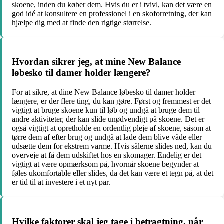
skoene, inden du køber dem. Hvis du er i tvivl, kan det være en
god idé at konsultere en professionel i en skoforretning, der kan
hjælpe dig med at finde den rigtige størrelse.
Hvordan sikrer jeg, at mine New Balance
løbesko til damer holder længere?
For at sikre, at dine New Balance løbesko til damer holder
længere, er der flere ting, du kan gøre. Først og fremmest er det
vigtigt at bruge skoene kun til løb og undgå at bruge dem til
andre aktiviteter, der kan slide unødvendigt på skoene. Det er
også vigtigt at opretholde en ordentlig pleje af skoene, såsom at
tørre dem af efter brug og undgå at lade dem blive våde eller
udsætte dem for ekstrem varme. Hvis sålerne slides ned, kan du
overveje at få dem udskiftet hos en skomager. Endelig er det
vigtigt at være opmærksom på, hvornår skoene begynder at
føles ukomfortable eller slides, da det kan være et tegn på, at det
er tid til at investere i et nyt par.
Hvilke faktorer skal jeg tage i betragtning, når