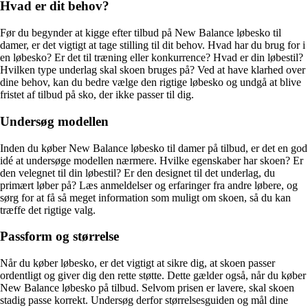
Hvad er dit behov?
Før du begynder at kigge efter tilbud på New Balance løbesko til
damer, er det vigtigt at tage stilling til dit behov. Hvad har du brug for i
en løbesko? Er det til træning eller konkurrence? Hvad er din løbestil?
Hvilken type underlag skal skoen bruges på? Ved at have klarhed over
dine behov, kan du bedre vælge den rigtige løbesko og undgå at blive
fristet af tilbud på sko, der ikke passer til dig.
Undersøg modellen
Inden du køber New Balance løbesko til damer på tilbud, er det en god
idé at undersøge modellen nærmere. Hvilke egenskaber har skoen? Er
den velegnet til din løbestil? Er den designet til det underlag, du
primært løber på? Læs anmeldelser og erfaringer fra andre løbere, og
sørg for at få så meget information som muligt om skoen, så du kan
træffe det rigtige valg.
Passform og størrelse
Når du køber løbesko, er det vigtigt at sikre dig, at skoen passer
ordentligt og giver dig den rette støtte. Dette gælder også, når du køber
New Balance løbesko på tilbud. Selvom prisen er lavere, skal skoen
stadig passe korrekt. Undersøg derfor størrelsesguiden og mål dine