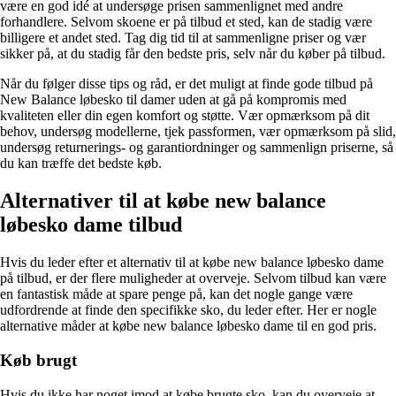
være en god idé at undersøge prisen sammenlignet med andre
forhandlere. Selvom skoene er på tilbud et sted, kan de stadig være
billigere et andet sted. Tag dig tid til at sammenligne priser og vær
sikker på, at du stadig får den bedste pris, selv når du køber på tilbud.
Når du følger disse tips og råd, er det muligt at finde gode tilbud på
New Balance løbesko til damer uden at gå på kompromis med
kvaliteten eller din egen komfort og støtte. Vær opmærksom på dit
behov, undersøg modellerne, tjek passformen, vær opmærksom på slid,
undersøg returnerings- og garantiordninger og sammenlign priserne, så
du kan træffe det bedste køb.
Alternativer til at købe new balance
løbesko dame tilbud
Hvis du leder efter et alternativ til at købe new balance løbesko dame
på tilbud, er der flere muligheder at overveje. Selvom tilbud kan være
en fantastisk måde at spare penge på, kan det nogle gange være
udfordrende at finde den specifikke sko, du leder efter. Her er nogle
alternative måder at købe new balance løbesko dame til en god pris.
Køb brugt
Hvis du ikke har noget imod at købe brugte sko, kan du overveje at