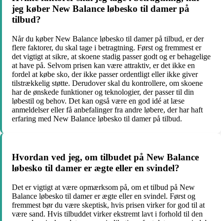
jeg køber New Balance løbesko til damer på
tilbud?
Når du køber New Balance løbesko til damer på tilbud, er der
flere faktorer, du skal tage i betragtning. Først og fremmest er
det vigtigt at sikre, at skoene stadig passer godt og er behagelige
at have på. Selvom prisen kan være attraktiv, er det ikke en
fordel at købe sko, der ikke passer ordentligt eller ikke giver
tilstrækkelig støtte. Derudover skal du kontrollere, om skoene
har de ønskede funktioner og teknologier, der passer til din
løbestil og behov. Det kan også være en god idé at læse
anmeldelser eller få anbefalinger fra andre løbere, der har haft
erfaring med New Balance løbesko til damer på tilbud.
Hvordan ved jeg, om tilbudet på New Balance
løbesko til damer er ægte eller en svindel?
Det er vigtigt at være opmærksom på, om et tilbud på New
Balance løbesko til damer er ægte eller en svindel. Først og
fremmest bør du være skeptisk, hvis prisen virker for god til at
være sand. Hvis tilbuddet virker ekstremt lavt i forhold til den