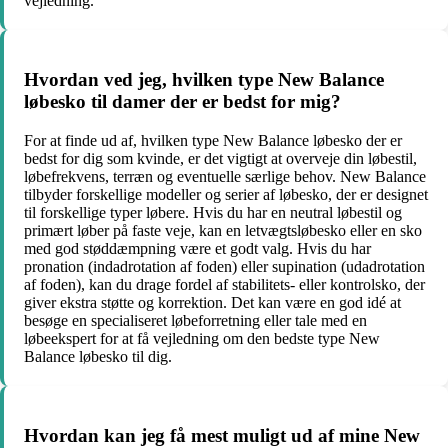
vejledning.
Hvordan ved jeg, hvilken type New Balance
løbesko til damer der er bedst for mig?
For at finde ud af, hvilken type New Balance løbesko der er
bedst for dig som kvinde, er det vigtigt at overveje din løbestil,
løbefrekvens, terræn og eventuelle særlige behov. New Balance
tilbyder forskellige modeller og serier af løbesko, der er designet
til forskellige typer løbere. Hvis du har en neutral løbestil og
primært løber på faste veje, kan en letvægtsløbesko eller en sko
med god støddæmpning være et godt valg. Hvis du har
pronation (indadrotation af foden) eller supination (udadrotation
af foden), kan du drage fordel af stabilitets- eller kontrolsko, der
giver ekstra støtte og korrektion. Det kan være en god idé at
besøge en specialiseret løbeforretning eller tale med en
løbeekspert for at få vejledning om den bedste type New
Balance løbesko til dig.
Hvordan kan jeg få mest muligt ud af mine New