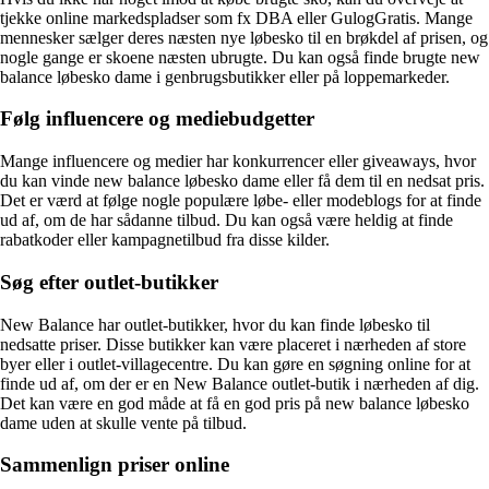
tjekke online markedspladser som fx DBA eller GulogGratis. Mange
mennesker sælger deres næsten nye løbesko til en brøkdel af prisen, og
nogle gange er skoene næsten ubrugte. Du kan også finde brugte new
balance løbesko dame i genbrugsbutikker eller på loppemarkeder.
Følg influencere og mediebudgetter
Mange influencere og medier har konkurrencer eller giveaways, hvor
du kan vinde new balance løbesko dame eller få dem til en nedsat pris.
Det er værd at følge nogle populære løbe- eller modeblogs for at finde
ud af, om de har sådanne tilbud. Du kan også være heldig at finde
rabatkoder eller kampagnetilbud fra disse kilder.
Søg efter outlet-butikker
New Balance har outlet-butikker, hvor du kan finde løbesko til
nedsatte priser. Disse butikker kan være placeret i nærheden af store
byer eller i outlet-villagecentre. Du kan gøre en søgning online for at
finde ud af, om der er en New Balance outlet-butik i nærheden af dig.
Det kan være en god måde at få en god pris på new balance løbesko
dame uden at skulle vente på tilbud.
Sammenlign priser online