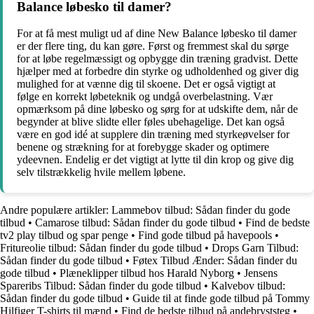
Balance løbesko til damer?
For at få mest muligt ud af dine New Balance løbesko til damer
er der flere ting, du kan gøre. Først og fremmest skal du sørge
for at løbe regelmæssigt og opbygge din træning gradvist. Dette
hjælper med at forbedre din styrke og udholdenhed og giver dig
mulighed for at vænne dig til skoene. Det er også vigtigt at
følge en korrekt løbeteknik og undgå overbelastning. Vær
opmærksom på dine løbesko og sørg for at udskifte dem, når de
begynder at blive slidte eller føles ubehagelige. Det kan også
være en god idé at supplere din træning med styrkeøvelser for
benene og strækning for at forebygge skader og optimere
ydeevnen. Endelig er det vigtigt at lytte til din krop og give dig
selv tilstrækkelig hvile mellem løbene.
Andre populære artikler:
Lammebov tilbud: Sådan finder du gode
tilbud
•
Camarose tilbud: Sådan finder du gode tilbud
•
Find de bedste
tv2 play tilbud og spar penge
•
Find gode tilbud på havepools
•
Fritureolie tilbud: Sådan finder du gode tilbud
•
Drops Garn Tilbud:
Sådan finder du gode tilbud
•
Føtex Tilbud Ænder: Sådan finder du
gode tilbud
•
Plæneklipper tilbud hos Harald Nyborg
•
Jensens
Spareribs Tilbud: Sådan finder du gode tilbud
•
Kalvebov tilbud:
Sådan finder du gode tilbud
•
Guide til at finde gode tilbud på Tommy
Hilfiger T-shirts til mænd
•
Find de bedste tilbud på andebryststeg
•