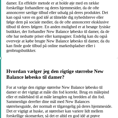
damer. En effektiv metode er at holde øje med en række
forskellige forhandlere og deres hjemmesider, da de ofte
annoncerer særlige tilbud eller udsalg på deres produkter. Det
kan også være en god idé at tilmelde dig nyhedsbreve eller
følge dem på sociale medier, da de ofte annoncerer eksklusive
tilbud til deres følgere. En anden mulighed er at besøge fysiske
butikker, der forhandler New Balance løbesko til damer, da de
ofte har nedsatte priser eller kampagner. Endelig kan du også
overveje at købe brugte New Balance løbesko til damer, da du
kan finde gode tilbud på online markedspladser eller i
genbrugsbutikker.
Hvordan vælger jeg den rigtige størrelse New
Balance løbesko til damer?
For at vælge den rigtige størrelse New Balance løbesko til
damer er det vigtigt at måle din fod korrekt. Brug en målepind
eller et målebånd til at måle længden og bredden af din fod.
Sammenlign derefter dine mål med New Balances
størrelsesguide, der normalt er tilgængelig på deres hjemmeside.
Det er vigtigt at huske, at størrelser kan variere lidt mellem
forskellige skomærker, så det er altid en god idé at prøve