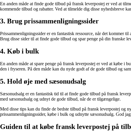
En anden måde at finde gode tilbud på fransk leverpostej er ved at t
kommende tilbud og rabatter. Ved at tilmelde dig disse nyhedsbreve kan
3. Brug prissammenligningssider
Prissammenligningssider er en fantastisk ressource, når det kommer til a
Brug disse sider til at finde gode tilbud og spar penge på din franske le
4. Køb i bulk
En anden måde at spare penge på fransk leverpostej er ved at købe i b
den i fryseren. På den måde kan du nyde godt af de gode tilbud og samti
5. Hold øje med sæsonudsalg
Sæsonudsalg er en fantastisk tid til at finde gode tilbud på fransk leve
med sæsonudsalg og udnyt de gode tilbud, når de er tilgængelige.
Med disse tips kan du finde de bedste tilbud på fransk leverpostej og 
prissammenligningssider, købe i bulk og udnytte sæsonudsalg. God jagt 
Guiden til at købe fransk leverpostej på til