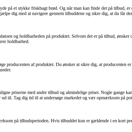
de på et stykke friskbagt brød. Og når man kan finde det på tilbud, er
jælpe dig med at navigere gennem tilbuddene og sikre dig, at du får de
øbsdatoen og holdbarheden på produktet. Selvom det er på tilbud, ønsker
rtere holdbarhed.
søge producenten af produktet. Du ønsker at sikre dig, at producenten er
kunder.
menligne priserne med andre tilbud og almindelige priser. Nogle gange ka
ser ud til. Tag dig tid til at undersøge markedet og vær opmærksom på pot
pmærksom på tilbudsperioden. Hvis tilbuddet kun er gældende i en kort pe