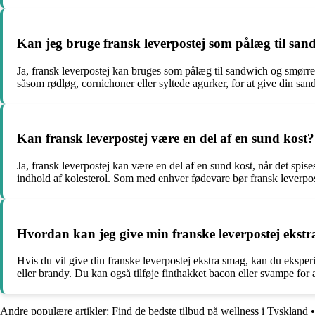
Kan jeg bruge fransk leverpostej som pålæg til sa
Ja, fransk leverpostej kan bruges som pålæg til sandwich og smørr
såsom rødløg, cornichoner eller syltede agurker, for at give din sa
Kan fransk leverpostej være en del af en sund kost?
Ja, fransk leverpostej kan være en del af en sund kost, når det spis
indhold af kolesterol. Som med enhver fødevare bør fransk leverpost
Hvordan kan jeg give min franske leverpostej ekst
Hvis du vil give din franske leverpostej ekstra smag, kan du ekspe
eller brandy. Du kan også tilføje finthakket bacon eller svampe for a
Andre populære artikler:
Find de bedste tilbud på wellness i Tyskland