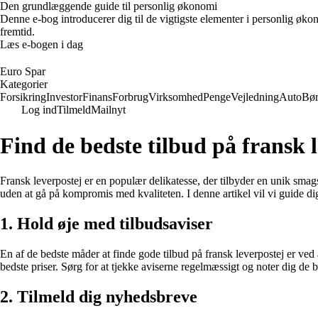
Den grundlæggende guide til personlig økonomi
Denne e-bog introducerer dig til de vigtigste elementer i personlig øko
fremtid.
Læs e-bogen i dag
Euro Spar
Kategorier
Forsikring
Investor
Finans
Forbrug
Virksomhed
Penge
Vejledning
Auto
Bø
Log ind
Tilmeld
Mailnyt
Find de bedste tilbud på fransk 
Fransk leverpostej er en populær delikatesse, der tilbyder en unik smag
uden at gå på kompromis med kvaliteten. I denne artikel vil vi guide dig
1. Hold øje med tilbudsaviser
En af de bedste måder at finde gode tilbud på fransk leverpostej er ved
bedste priser. Sørg for at tjekke aviserne regelmæssigt og noter dig de b
2. Tilmeld dig nyhedsbreve