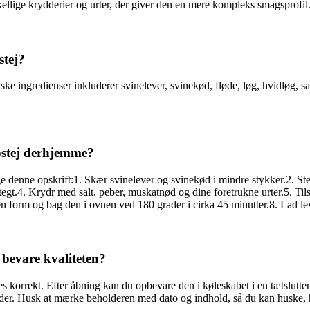
kellige krydderier og urter, der giver den en mere kompleks smagsprofil
stej?
ske ingredienser inkluderer svinelever, svinekød, fløde, løg, hvidløg, s
ostej derhjemme?
e denne opskrift:1. Skær svinelever og svinekød i mindre stykker.2. Steg
tegt.4. Krydr med salt, peber, muskatnød og dine foretrukne urter.5. Tils
en form og bag den i ovnen ved 180 grader i cirka 45 minutter.8. Lad lev
 bevare kvaliteten?
es korrekt. Efter åbning kan du opbevare den i køleskabet i en tætslutt
neder. Husk at mærke beholderen med dato og indhold, så du kan huske, h