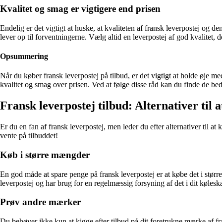
Kvalitet og smag er vigtigere end prisen
Endelig er det vigtigt at huske, at kvaliteten af fransk leverpostej og d
lever op til forventningerne. Vælg altid en leverpostej af god kvalitet, de
Opsummering
Når du køber fransk leverpostej på tilbud, er det vigtigt at holde øj
kvalitet og smag over prisen. Ved at følge disse råd kan du finde de bed
Fransk leverpostej tilbud: Alternativer til a
Er du en fan af fransk leverpostej, men leder du efter alternativer til at 
vente på tilbuddet!
Køb i større mængder
En god måde at spare penge på fransk leverpostej er at købe det i større
leverpostej og har brug for en regelmæssig forsyning af det i dit kølesk
Prøv andre mærker
Du behøver ikke kun at kigge efter tilbud på dit foretrukne mærke af fra