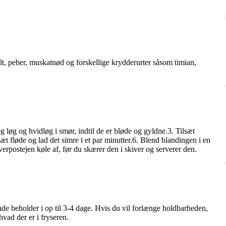
.
alt, peber, muskatnød og forskellige krydderurter såsom timian,
 løg og hvidløg i smør, indtil de er bløde og gyldne.3. Tilsæt
æt fløde og lad det simre i et par minutter.6. Blend blandingen i en
erpostejen køle af, før du skærer den i skiver og serverer den.
ende beholder i op til 3-4 dage. Hvis du vil forlænge holdbarheden,
vad der er i fryseren.