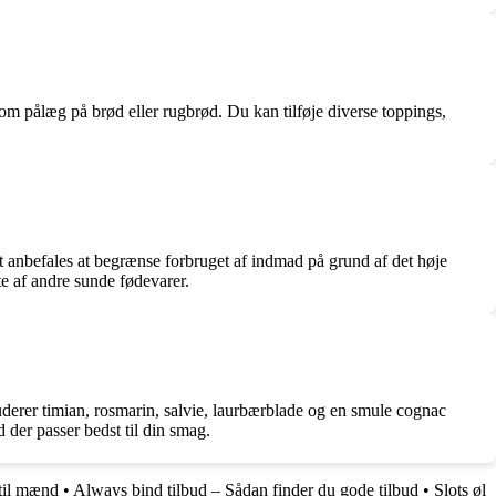
m pålæg på brød eller rugbrød. Du kan tilføje diverse toppings,
et anbefales at begrænse forbruget af indmad på grund af det høje
te af andre sunde fødevarer.
uderer timian, rosmarin, salvie, laurbærblade og en smule cognac
 der passer bedst til din smag.
 til mænd
•
Always bind tilbud – Sådan finder du gode tilbud
•
Slots øl