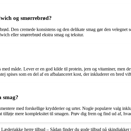
ndwich og smørrebrød?
ebrød. Den cremede konsistens og den delikate smag gør den velegnet so
ndwich eller smørrebrød ekstra smag og tekstur.
es med måde. Lever er en god kilde til protein, jern og vitaminer, men d
ej spises som en del af en afbalanceret kost, der inkluderer en bred vif
ra smag?
rimentere med forskellige krydderier og urter. Nogle populære valg inkl
t tilføje mere kompleksitet til smagen. Prøv dig frem og find ud af, hvad
•
Læderjakke herre tilbud – Sådan finder du gode tilbud på skindjakker