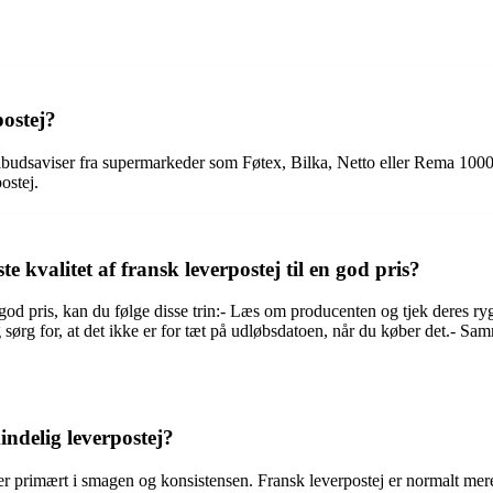
postej?
 tilbudsaviser fra supermarkeder som Føtex, Bilka, Netto eller Rema 10
ostej.
 kvalitet af fransk leverpostej til en god pris?
n god pris, kan du følge disse trin:- Læs om producenten og tjek deres rygt
 sørg for, at det ikke er for tæt på udløbsdatoen, når du køber det.- S
indelig leverpostej?
ger primært i smagen og konsistensen. Fransk leverpostej er normalt mer