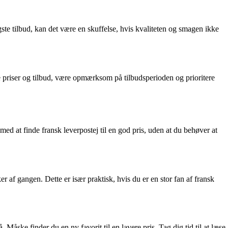
igste tilbud, kan det være en skuffelse, hvis kvaliteten og smagen ikke
 priser og tilbud, være opmærksom på tilbudsperioden og prioritere
g med at finde fransk leverpostej til en god pris, uden at du behøver at
 af gangen. Dette er især praktisk, hvis du er en stor fan af fransk
åske finder du en ny favorit til en lavere pris. Tag dig tid til at læse