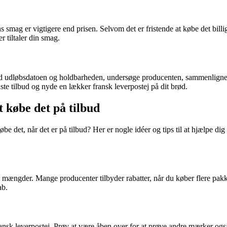
ens smag er vigtigere end prisen. Selvom det er fristende at købe det bill
r tiltaler din smag.
e med udløbsdatoen og holdbarheden, undersøge producenten, sammenligne
ste tilbud og nyde en lækker fransk leverpostej på dit brød.
t købe det på tilbud
købe det, når det er på tilbud? Her er nogle idéer og tips til at hjælpe di
 mængder. Mange producenter tilbyder rabatter, når du køber flere pakker
ab.
nsk leverpostej. Prøv at være åben over for at prøve andre mærker også. M