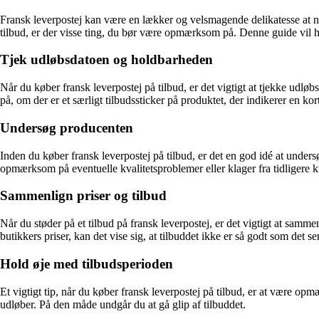
Fransk leverpostej kan være en lækker og velsmagende delikatesse at ny
tilbud, er der visse ting, du bør være opmærksom på. Denne guide vil h
Tjek udløbsdatoen og holdbarheden
Når du køber fransk leverpostej på tilbud, er det vigtigt at tjekke udl
på, om der er et særligt tilbudssticker på produktet, der indikerer en ko
Undersøg producenten
Inden du køber fransk leverpostej på tilbud, er det en god idé at under
opmærksom på eventuelle kvalitetsproblemer eller klager fra tidligere 
Sammenlign priser og tilbud
Når du støder på et tilbud på fransk leverpostej, er det vigtigt at sam
butikkers priser, kan det vise sig, at tilbuddet ikke er så godt som det 
Hold øje med tilbudsperioden
Et vigtigt tip, når du køber fransk leverpostej på tilbud, er at være o
udløber. På den måde undgår du at gå glip af tilbuddet.