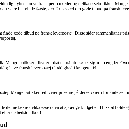
ilmelde dig nyhedsbreve fra supermarkeder og delikatessebutikker. Man
 du være blandt de første, der får besked om gode tilbud på fransk leve
t finde gode tilbud på fransk leverpostej. Disse sider sammenligner prise
verpostej.
ulk. Mange butikker tilbyder rabatter, når du køber større mængder. Ov
dig have fransk leverpostej til rådighed i længere tid.
rpostej. Mange butikker reducerer priserne på deres varer i forbindelse 
nyde denne lækre delikatesse uden at sprænge budgettet. Husk at holde ø
efter de bedste tilbud!
bud