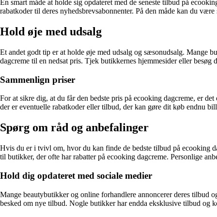
En smart måde at holde sig opdateret med de seneste tilbud på ecookin
rabatkoder til deres nyhedsbrevsabonnenter. På den måde kan du være si
Hold øje med udsalg
Et andet godt tip er at holde øje med udsalg og sæsonudsalg. Mange but
dagcreme til en nedsat pris. Tjek butikkernes hjemmesider eller besøg de
Sammenlign priser
For at sikre dig, at du får den bedste pris på ecooking dagcreme, er det
der er eventuelle rabatkoder eller tilbud, der kan gøre dit køb endnu bill
Spørg om råd og anbefalinger
Hvis du er i tvivl om, hvor du kan finde de bedste tilbud på ecooking d
til butikker, der ofte har rabatter på ecooking dagcreme. Personlige anb
Hold dig opdateret med sociale medier
Mange beautybutikker og online forhandlere annoncerer deres tilbud og r
besked om nye tilbud. Nogle butikker har endda eksklusive tilbud og ko