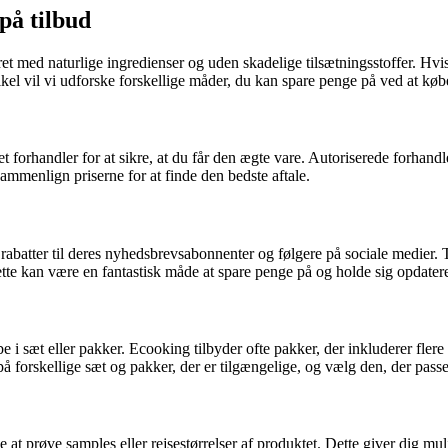
på tilbud
et med naturlige ingredienser og uden skadelige tilsætningsstoffer. Hvi
 artikel vil vi udforske forskellige måder, du kan spare penge på ved at k
t forhandler for at sikre, at du får den ægte vare. Autoriserede forhand
ammenlign priserne for at finde den bedste aftale.
abatter til deres nyhedsbrevsabonnenter og følgere på sociale medier. 
 Dette kan være en fantastisk måde at spare penge på og holde sig opdat
 i sæt eller pakker. Ecooking tilbyder ofte pakker, der inkluderer flere
orskellige sæt og pakker, der er tilgængelige, og vælg den, der passer
 at prøve samples eller rejsestørrelser af produktet. Dette giver dig mul