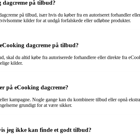
g dagcreme på tilbud?
gcreme på tilbud, især hvis du køber fra en autoriseret forhandler elle
tvivlsomme kilder for at undgå forfalskede eller udløbne produkter.
e eCooking dagcreme på tilbud?
d, skal du altid købe fra autoriserede forhandlere eller direkte fra eC
lige kilder.
gner på eCooking dagcreme?
ud eller kampagne. Nogle gange kan du kombinere tilbud eller opnå ekstr
ngelserne grundigt for at være sikker.
s jeg ikke kan finde et godt tilbud?