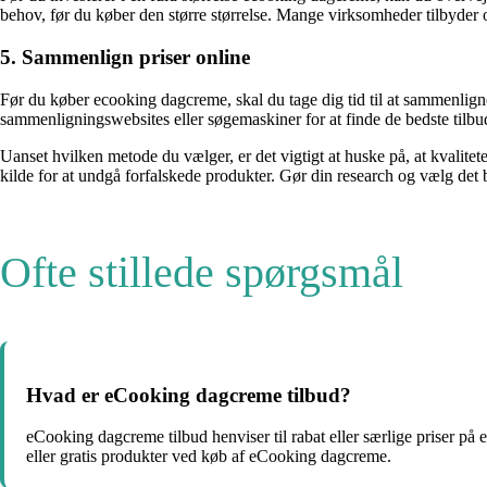
behov, før du køber den større størrelse. Mange virksomheder tilbyder o
5. Sammenlign priser online
Før du køber ecooking dagcreme, skal du tage dig tid til at sammenligne
sammenligningswebsites eller søgemaskiner for at finde de bedste tilb
Uanset hvilken metode du vælger, er det vigtigt at huske på, at kvalitet
kilde for at undgå forfalskede produkter. Gør din research og vælg det b
Ofte stillede spørgsmål
Hvad er eCooking dagcreme tilbud?
eCooking dagcreme tilbud henviser til rabat eller særlige priser p
eller gratis produkter ved køb af eCooking dagcreme.