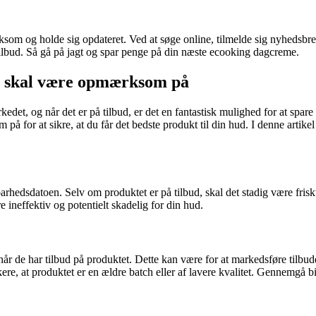
om og holde sig opdateret. Ved at søge online, tilmelde sig nyhedsbre
tilbud. Så gå på jagt og spar penge på din næste ecooking dagcreme.
u skal være opmærksom på
t, og når det er på tilbud, er det en fantastisk mulighed for at spare 
å for at sikre, at du får det bedste produkt til din hud. I denne artike
arhedsdatoen. Selv om produktet er på tilbud, skal det stadig være fris
neffektiv og potentielt skadelig for din hud.
e har tilbud på produktet. Dette kan være for at markedsføre tilbuddet
kere, at produktet er en ældre batch eller af lavere kvalitet. Gennemg