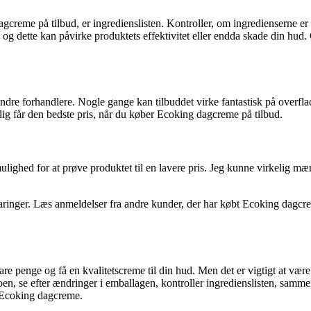
gcreme på tilbud, er ingredienslisten. Kontroller, om ingredienserne 
 og dette kan påvirke produktets effektivitet eller endda skade din hu
re forhandlere. Nogle gange kan tilbuddet virke fantastisk på overfla
kelig får den bedste pris, når du køber Ecoking dagcreme på tilbud.
lighed for at prøve produktet til en lavere pris. Jeg kunne virkelig mærk
erfaringer. Læs anmeldelser fra andre kunder, der har købt Ecoking dagc
 penge og få en kvalitetscreme til din hud. Men det er vigtigt at være 
oen, se efter ændringer i emballagen, kontroller ingredienslisten, sammenl
på Ecoking dagcreme.