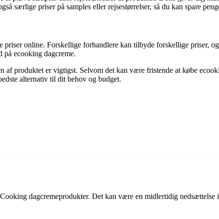
gså særlige priser på samples eller rejsestørrelser, så du kan spare pen
 priser online. Forskellige forhandlere kan tilbyde forskellige priser,
ud på ecooking dagcreme.
en af produktet er vigtigst. Selvom det kan være fristende at købe ecooki
edste alternativ til dit behov og budget.
å eCooking dagcremeprodukter. Det kan være en midlertidig nedsættelse i