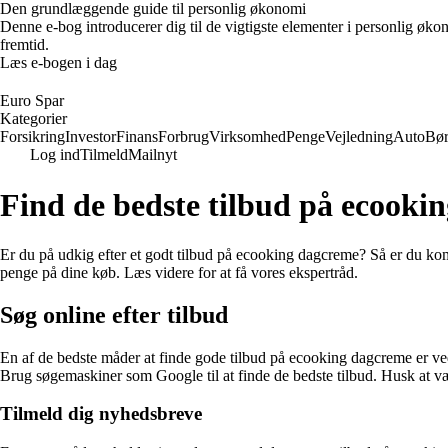
Den grundlæggende guide til personlig økonomi
Denne e-bog introducerer dig til de vigtigste elementer i personlig øko
fremtid.
Læs e-bogen i dag
Euro Spar
Kategorier
Forsikring
Investor
Finans
Forbrug
Virksomhed
Penge
Vejledning
Auto
Bø
Log ind
Tilmeld
Mailnyt
Find de bedste tilbud på ecooki
Er du på udkig efter et godt tilbud på ecooking dagcreme? Så er du komme
penge på dine køb. Læs videre for at få vores ekspertråd.
Søg online efter tilbud
En af de bedste måder at finde gode tilbud på ecooking dagcreme er ve
Brug søgemaskiner som Google til at finde de bedste tilbud. Husk at være
Tilmeld dig nyhedsbreve