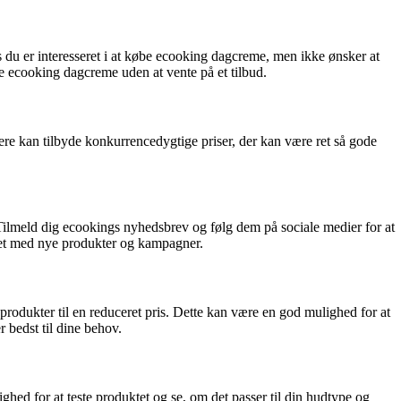
s du er interesseret i at købe ecooking dagcreme, men ikke ønsker at
øbe ecooking dagcreme uden at vente på et tilbud.
lere kan tilbyde konkurrencedygtige priser, der kan være ret så gode
Tilmeld dig ecookings nyhedsbrev og følg dem på sociale medier for at
eret med nye produkter og kampagner.
 produkter til en reduceret pris. Dette kan være en god mulighed for at
 bedst til dine behov.
ighed for at teste produktet og se, om det passer til din hudtype og