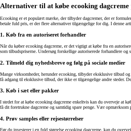
Alternativer til at købe ecooking dagcreme 
Ecooking er et populært mærke, der tilbyder dagcremer, der er formuler
betale fuld pris, er der flere alternativer tilgængelige for dig. I denne
1. Køb fra en autoriseret forhandler
Når du køber ecooking dagcreme, er det vigtigt at købe fra en autorisere
som tilbudspriserne. Undersøg forskellige autoriserede forhandlere og s
2. Tilmeld dig nyhedsbreve og følg på sociale medier
Mange virksomheder, herunder ecooking, tilbyder eksklusive tilbud og r
få adgang til eksklusive tilbud, der ikke er tilgængelige andre steder.
3. Køb i sæt eller pakker
I stedet for at købe ecooking dagcreme enkeltvis kan du overveje at købe
få dit foretrukne dagcreme og samtidig spare penge. Vær opmærksom på f
4. Prøv samples eller rejsestørrelser
Før du investerer i en fuld størrelse ecooking dagcreme, kan du overveje