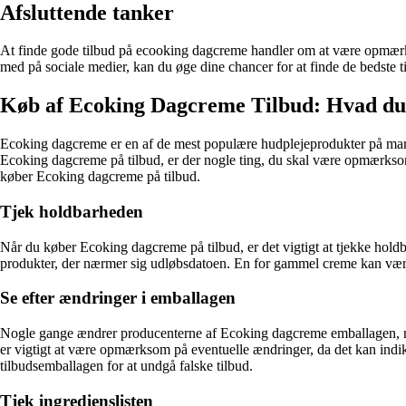
Afsluttende tanker
At finde gode tilbud på ecooking dagcreme handler om at være opmærks
med på sociale medier, kan du øge dine chancer for at finde de bedste 
Køb af Ecoking Dagcreme Tilbud: Hvad d
Ecoking dagcreme er en af de mest populære hudplejeprodukter på markede
Ecoking dagcreme på tilbud, er der nogle ting, du skal være opmærksom p
køber Ecoking dagcreme på tilbud.
Tjek holdbarheden
Når du køber Ecoking dagcreme på tilbud, er det vigtigt at tjekke holdb
produkter, der nærmer sig udløbsdatoen. En for gammel creme kan være i
Se efter ændringer i emballagen
Nogle gange ændrer producenterne af Ecoking dagcreme emballagen, når d
er vigtigt at være opmærksom på eventuelle ændringer, da det kan indi
tilbudsemballagen for at undgå falske tilbud.
Tjek ingredienslisten