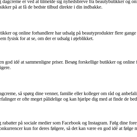
g dagcreme er ved at tilmelde sig nyhedsbreve fra beautybutikker og on
kker på at få de bedste tilbud direkte i din indbakke.
ikker og online forhandlere har udsalg på beautyprodukter flere gange o
m fysisk for at se, om der er udsalg i øjeblikket.
 en god idé at sammenligne priser. Besøg forskellige butikker og online f
igere.
agcreme, så spørg dine venner, familie eller kolleger om råd og anbefal
efalinger er ofte meget pålidelige og kan hjælpe dig med at finde de beds
abatter på sociale medier som Facebook og Instagram. Følg dine foretruk
nkurrencer kun for deres følgere, så det kan være en god idé at følge 