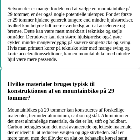
Selvom der er mange fordele ved at vælge en mountainbike på
29 tommer, er der også nogle potentielle ulemper. For det første
er 29 tommer hjulene generelt tungere end mindre hjulstørrelser,
hvilket kan betyde lidt mere sværhedsgrad i at accelerere og
bremse. Dette kan være mest mærkbart i tekniske og stejle
områder. Derudover kan den større hjulstørrelse også gøre
cyklen mindre manøvredygtig på snævre singletracks og sving.
Hvis man primært kører på tekniske stier med mange sving og
korte accelerationssektioner, kan en mountainbike med mindre
hjul være mere passende.
Hvilke materialer bruges typisk til
konstruktionen af en mountainbike på 29
tommer?
Mountainbikes på 29 tommer kan konstrueres af forskellige
materialer, herunder aluminium, carbon og stål. Aluminium er
det mest almindelige materiale, da det er let, stift og holdbart.
Carbon betragtes som det mest avancerede og letteste materiale,
der er ideelt til at reducere vægten og øge stivheden. Stål er
mere tungt, men det tilbyder en glat og behagelig kørsel samt