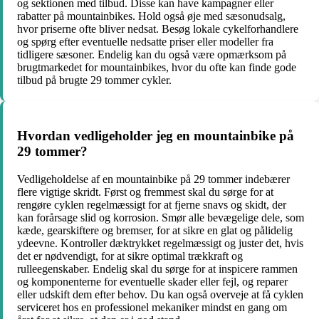
og sektionen med tilbud. Disse kan have kampagner eller
rabatter på mountainbikes. Hold også øje med sæsonudsalg,
hvor priserne ofte bliver nedsat. Besøg lokale cykelforhandlere
og spørg efter eventuelle nedsatte priser eller modeller fra
tidligere sæsoner. Endelig kan du også være opmærksom på
brugtmarkedet for mountainbikes, hvor du ofte kan finde gode
tilbud på brugte 29 tommer cykler.
Hvordan vedligeholder jeg en mountainbike på
29 tommer?
Vedligeholdelse af en mountainbike på 29 tommer indebærer
flere vigtige skridt. Først og fremmest skal du sørge for at
rengøre cyklen regelmæssigt for at fjerne snavs og skidt, der
kan forårsage slid og korrosion. Smør alle bevægelige dele, som
kæde, gearskiftere og bremser, for at sikre en glat og pålidelig
ydeevne. Kontroller dæktrykket regelmæssigt og juster det, hvis
det er nødvendigt, for at sikre optimal trækkraft og
rulleegenskaber. Endelig skal du sørge for at inspicere rammen
og komponenterne for eventuelle skader eller fejl, og reparer
eller udskift dem efter behov. Du kan også overveje at få cyklen
serviceret hos en professionel mekaniker mindst en gang om