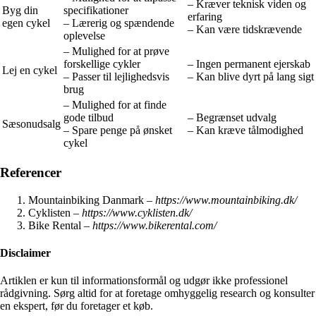
– Kræver teknisk viden og
Byg din
specifikationer
erfaring
egen cykel
– Lærerig og spændende
– Kan være tidskrævende
oplevelse
– Mulighed for at prøve
forskellige cykler
– Ingen permanent ejerskab
Lej en cykel
– Passer til lejlighedsvis
– Kan blive dyrt på lang sigt
brug
– Mulighed for at finde
gode tilbud
– Begrænset udvalg
Sæsonudsalg
– Spare penge på ønsket
– Kan kræve tålmodighed
cykel
Referencer
Mountainbiking Danmark –
https://www.mountainbiking.dk/
Cyklisten –
https://www.cyklisten.dk/
Bike Rental –
https://www.bikerental.com/
Disclaimer
Artiklen er kun til informationsformål og udgør ikke professionel
rådgivning. Sørg altid for at foretage omhyggelig research og konsulter
en ekspert, før du foretager et køb.