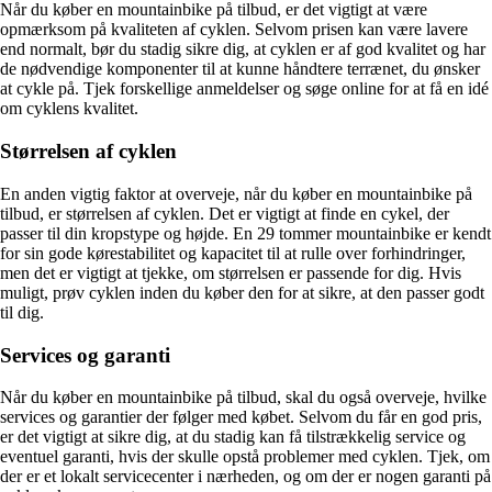
Når du køber en mountainbike på tilbud, er det vigtigt at være
opmærksom på kvaliteten af cyklen. Selvom prisen kan være lavere
end normalt, bør du stadig sikre dig, at cyklen er af god kvalitet og har
de nødvendige komponenter til at kunne håndtere terrænet, du ønsker
at cykle på. Tjek forskellige anmeldelser og søge online for at få en idé
om cyklens kvalitet.
Størrelsen af cyklen
En anden vigtig faktor at overveje, når du køber en mountainbike på
tilbud, er størrelsen af cyklen. Det er vigtigt at finde en cykel, der
passer til din kropstype og højde. En 29 tommer mountainbike er kendt
for sin gode kørestabilitet og kapacitet til at rulle over forhindringer,
men det er vigtigt at tjekke, om størrelsen er passende for dig. Hvis
muligt, prøv cyklen inden du køber den for at sikre, at den passer godt
til dig.
Services og garanti
Når du køber en mountainbike på tilbud, skal du også overveje, hvilke
services og garantier der følger med købet. Selvom du får en god pris,
er det vigtigt at sikre dig, at du stadig kan få tilstrækkelig service og
eventuel garanti, hvis der skulle opstå problemer med cyklen. Tjek, om
der er et lokalt servicecenter i nærheden, og om der er nogen garanti på