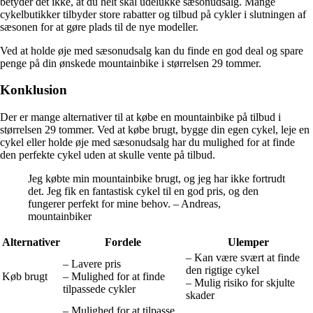
betyder det ikke, at du helt skal udelukke sæsonudsalg. Mange
cykelbutikker tilbyder store rabatter og tilbud på cykler i slutningen af
sæsonen for at gøre plads til de nye modeller.
Ved at holde øje med sæsonudsalg kan du finde en god deal og spare
penge på din ønskede mountainbike i størrelsen 29 tommer.
Konklusion
Der er mange alternativer til at købe en mountainbike på tilbud i
størrelsen 29 tommer. Ved at købe brugt, bygge din egen cykel, leje en
cykel eller holde øje med sæsonudsalg har du mulighed for at finde
den perfekte cykel uden at skulle vente på tilbud.
Jeg købte min mountainbike brugt, og jeg har ikke fortrudt
det. Jeg fik en fantastisk cykel til en god pris, og den
fungerer perfekt for mine behov. – Andreas,
mountainbiker
Alternativer
Fordele
Ulemper
– Kan være svært at finde
– Lavere pris
den rigtige cykel
Køb brugt
– Mulighed for at finde
– Mulig risiko for skjulte
tilpassede cykler
skader
– Mulighed for at tilpasse