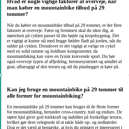
Hvad er nogle vigtige faktorer at overveje, når
man køber en mountainbike tilbud på 29
tommer?
Når du køber en mountainbike tilbud på 29 tommer, er der flere
faktorer at overveje. Først og fremmest skal du sikre dig, at
størrelsen på cyklen passer til din højde og kropsbygning. Det
er vigtigt at kunne stå med begge fødder fladt på jorden, når du
sidder på cyklen. Derudover er det vigtigt at vælge en cykel
med en solid ramme og holdbare komponenter, da
mountainbiking kan være en fysisk krævende sport. Du bør
også overveje typen af affjedring, bremsesystemet og antallet af
gear, afhængigt af den terræn og stil du planlægger at køre på.
Kan jeg bruge en mountainbike på 29 tommer til
alle former for mountainbiking?
En mountainbike på 29 tommer kan bruges til de fleste former
for mountainbiking, herunder cross-country, trail og enduro. De
større hjul giver god trækkraft og stabilitet på forskellige terræn,
hvilket gør dem velegnede til at takle både op- og nedkørsler.
Dog er det værd at bemærke, at hvis du primært er interesseret i