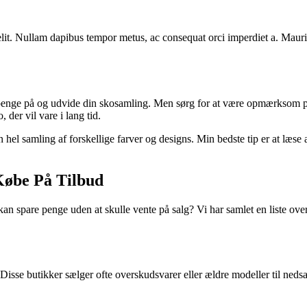
it. Nullam dapibus tempor metus, ac consequat orci imperdiet a. Mauris a
e penge på og udvide din skosamling. Men sørg for at være opmærksom p
der vil vare i lang tid.
en hel samling af forskellige farver og designs. Min bedste tip er at læs
 Købe På Tilbud
an spare penge uden at skulle vente på salg? Vi har samlet en liste over 
 Disse butikker sælger ofte overskudsvarer eller ældre modeller til nedsa