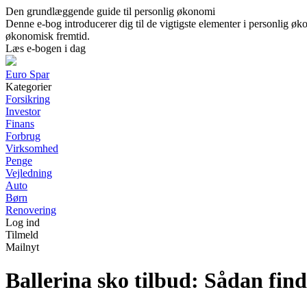
Den grundlæggende guide til personlig økonomi
Denne e-bog introducerer dig til de vigtigste elementer i personlig øko
økonomisk fremtid.
Læs e-bogen i dag
Euro Spar
Kategorier
Forsikring
Investor
Finans
Forbrug
Virksomhed
Penge
Vejledning
Auto
Børn
Renovering
Log ind
Tilmeld
Mailnyt
Ballerina sko tilbud: Sådan fin