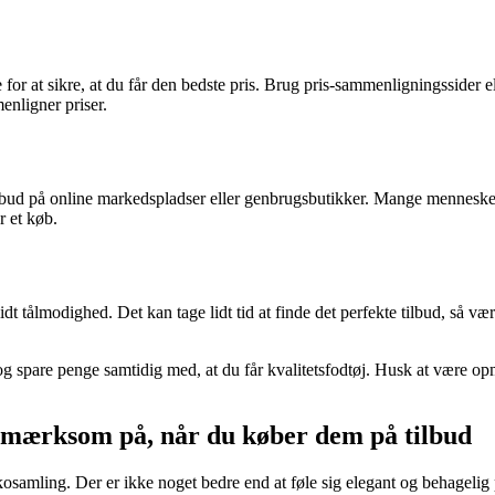
 for at sikre, at du får den bedste pris. Brug pris-sammenligningssider e
nligner priser.
tilbud på online markedspladser eller genbrugsbutikker. Mange mennesker
r et køb.
idt tålmodighed. Det kan tage lidt tid at finde det perfekte tilbud, så 
og spare penge samtidig med, at du får kvalitetsfodtøj. Husk at være op
opmærksom på, når du køber dem på tilbud
osamling. Der er ikke noget bedre end at føle sig elegant og behagelig p