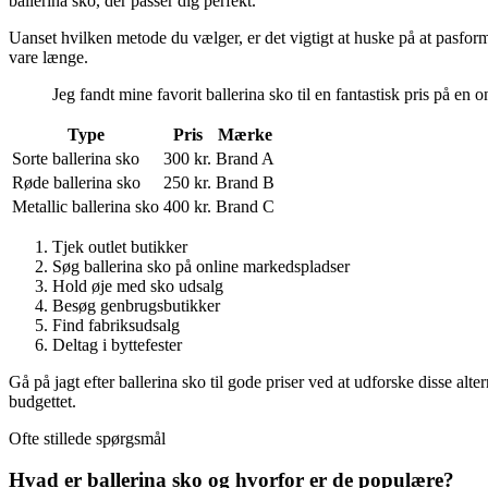
ballerina sko, der passer dig perfekt.
Uanset hvilken metode du vælger, er det vigtigt at huske på at pasform 
vare længe.
Jeg fandt mine favorit ballerina sko til en fantastisk pris på 
Type
Pris
Mærke
Sorte ballerina sko
300 kr.
Brand A
Røde ballerina sko
250 kr.
Brand B
Metallic ballerina sko
400 kr.
Brand C
Tjek outlet butikker
Søg ballerina sko på online markedspladser
Hold øje med sko udsalg
Besøg genbrugsbutikker
Find fabriksudsalg
Deltag i byttefester
Gå på jagt efter ballerina sko til gode priser ved at udforske disse a
budgettet.
Ofte stillede spørgsmål
Hvad er ballerina sko og hvorfor er de populære?