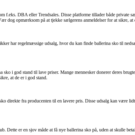
som f.eks. DBA eller Trendsales. Disse platforme tillader både private s
 Vær dog opmærksom på at tjekke sælgerens anmeldelser for at sikre, at 
kker har regelmæssige udsalg, hvor du kan finde ballerina sko til nedsatt
 sko i god stand til lave priser. Mange mennesker donerer deres brugte 
ikre, at de er i god stand.
 direkte fra producenten til en lavere pris. Disse udsalg kan være lidt 
klub. Dette er en sjov måde at få nye ballerina sko på, uden at skulle be