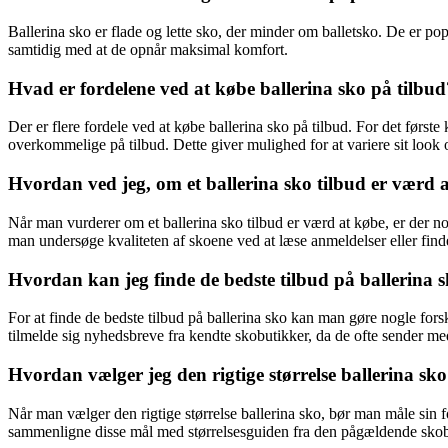
Ballerina sko er flade og lette sko, der minder om balletsko. De er pop
samtidig med at de opnår maksimal komfort.
Hvad er fordelene ved at købe ballerina sko på tilbud
Der er flere fordele ved at købe ballerina sko på tilbud. For det førs
overkommelige på tilbud. Dette giver mulighed for at variere sit look o
Hvordan ved jeg, om et ballerina sko tilbud er værd 
Når man vurderer om et ballerina sko tilbud er værd at købe, er der n
man undersøge kvaliteten af skoene ved at læse anmeldelser eller find
Hvordan kan jeg finde de bedste tilbud på ballerina 
For at finde de bedste tilbud på ballerina sko kan man gøre nogle for
tilmelde sig nyhedsbreve fra kendte skobutikker, da de ofte sender med
Hvordan vælger jeg den rigtige størrelse ballerina sk
Når man vælger den rigtige størrelse ballerina sko, bør man måle sin 
sammenligne disse mål med størrelsesguiden fra den pågældende skobut