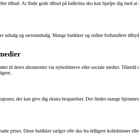
efter tilbud. At finde gode tilbud på ballerina sko kan hjælpe dig med at 
nder udsalg og sæsonudsalg. Mange butikker og online forhandlere tilbyd
 medier
tter til deres abonnenter via nyhedsbreve eller sociale medier. Tilmeld
ølgere.
kuponer, der kan give dig ekstra besparelser. Der findes mange hjemmesid
satte priser. Disse butikker sælger ofte sko fra tidligere kollektioner ell