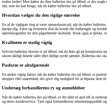
endnu bedre! Men køber du dine ballerina sko på tilbud, er der nogle t
råd, som du kan bruge, når du køber ballerina sko på tilbud.
Hvordan vælger du den rigtige størrelse
En af de vigtigste ting at være opmærksom på, når du køber ballerina s
hjælpe dig. Først og fremmest skal du kende din fodlængde og bredde
størrelsesguiden for den pågældende skobutik. Husk også at tjekke, om
Kvaliteten er stadig vigtig
Selvom ballerina skoene er på tilbud, må du ikke gå på kompromis med
såsom dårligt limede såler eller dårligt syede sømme. Ballerina sko ska
Pasform er altafgørende
En anden vigtig faktor, når du køber ballerina sko på tilbud, er pasfo
stropper eller snørebånd, der giver dig mulighed for at tilpasse dem ti
Undersøg forhandlerens ry og anmeldelser
Når du køber ballerina sko på tilbud, er det altid en god idé at under
og deres kundeservice. Tjek også forhandlerens returneringspolitik og 