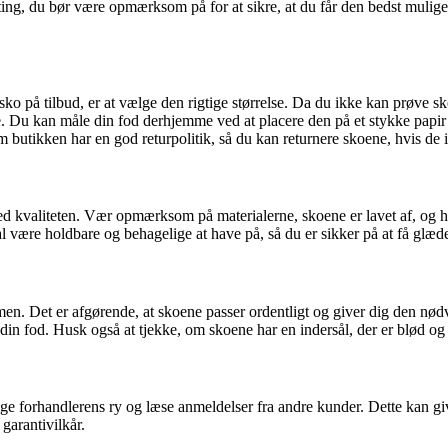
ing, du bør være opmærksom på for at sikre, at du får den bedst mulige k
ko på tilbud, er at vælge den rigtige størrelse. Da du ikke kan prøve sk
. Du kan måle din fod derhjemme ved at placere den på et stykke papir
 butikken har en god returpolitik, så du kan returnere skoene, hvis de i
 kvaliteten. Vær opmærksom på materialerne, skoene er lavet af, og hå
l være holdbare og behagelige at have på, så du er sikker på at få glæde
rmen. Det er afgørende, at skoene passer ordentligt og giver dig den nø
l din fod. Husk også at tjekke, om skoene har en indersål, der er blød og
søge forhandlerens ry og læse anmeldelser fra andre kunder. Dette kan g
garantivilkår.