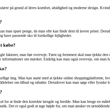
ulære på grund af deres komfort, alsidighed og moderne design. Kvinder og
?
te kan man spare penge, da man ofte kan finde dem til lavere priser. Der
g have passende sko til forskellige lejligheder.
at købe?
ogle faktorer, man bør overveje. Først og fremmest skal man tjekke den o
e informationer om mærket. Endelig kan man også overveje, om man har b
sko?
skellige ting. Man kan starte med at tjekke online shoppingplatforme, 
delelser om tilbud og rabatter. Derudover kan man søge efter fysiske but
o?
fod for at finde den korrekte længde og bredde. Man kan bruge en målebå
ik. Det er også godt at tage højde for, om man ønsker en tætsiddende e