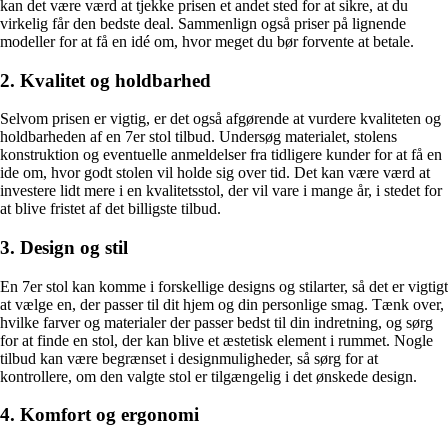
kan det være værd at tjekke prisen et andet sted for at sikre, at du
virkelig får den bedste deal. Sammenlign også priser på lignende
modeller for at få en idé om, hvor meget du bør forvente at betale.
2. Kvalitet og holdbarhed
Selvom prisen er vigtig, er det også afgørende at vurdere kvaliteten og
holdbarheden af en 7er stol tilbud. Undersøg materialet, stolens
konstruktion og eventuelle anmeldelser fra tidligere kunder for at få en
ide om, hvor godt stolen vil holde sig over tid. Det kan være værd at
investere lidt mere i en kvalitetsstol, der vil vare i mange år, i stedet for
at blive fristet af det billigste tilbud.
3. Design og stil
En 7er stol kan komme i forskellige designs og stilarter, så det er vigtigt
at vælge en, der passer til dit hjem og din personlige smag. Tænk over,
hvilke farver og materialer der passer bedst til din indretning, og sørg
for at finde en stol, der kan blive et æstetisk element i rummet. Nogle
tilbud kan være begrænset i designmuligheder, så sørg for at
kontrollere, om den valgte stol er tilgængelig i det ønskede design.
4. Komfort og ergonomi