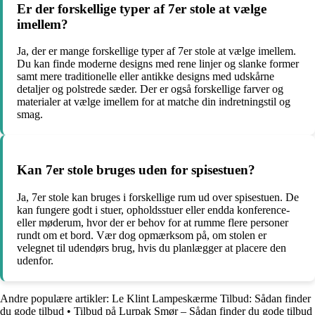
Er der forskellige typer af 7er stole at vælge
imellem?
Ja, der er mange forskellige typer af 7er stole at vælge imellem.
Du kan finde moderne designs med rene linjer og slanke former
samt mere traditionelle eller antikke designs med udskårne
detaljer og polstrede sæder. Der er også forskellige farver og
materialer at vælge imellem for at matche din indretningstil og
smag.
Kan 7er stole bruges uden for spisestuen?
Ja, 7er stole kan bruges i forskellige rum ud over spisestuen. De
kan fungere godt i stuer, opholdsstuer eller endda konference-
eller møderum, hvor der er behov for at rumme flere personer
rundt om et bord. Vær dog opmærksom på, om stolen er
velegnet til udendørs brug, hvis du planlægger at placere den
udenfor.
Andre populære artikler:
Le Klint Lampeskærme Tilbud: Sådan finder
du gode tilbud
•
Tilbud på Lurpak Smør – Sådan finder du gode tilbud