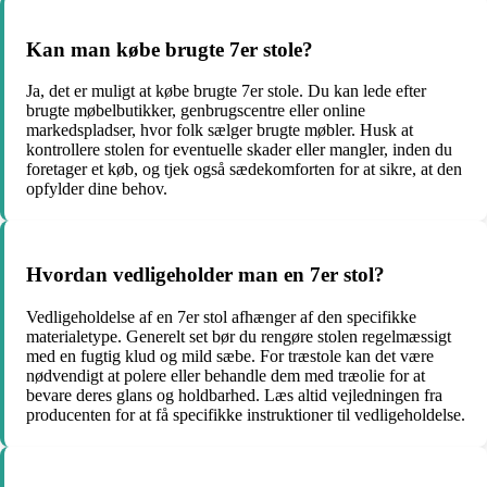
Kan man købe brugte 7er stole?
Ja, det er muligt at købe brugte 7er stole. Du kan lede efter
brugte møbelbutikker, genbrugscentre eller online
markedspladser, hvor folk sælger brugte møbler. Husk at
kontrollere stolen for eventuelle skader eller mangler, inden du
foretager et køb, og tjek også sædekomforten for at sikre, at den
opfylder dine behov.
Hvordan vedligeholder man en 7er stol?
Vedligeholdelse af en 7er stol afhænger af den specifikke
materialetype. Generelt set bør du rengøre stolen regelmæssigt
med en fugtig klud og mild sæbe. For træstole kan det være
nødvendigt at polere eller behandle dem med træolie for at
bevare deres glans og holdbarhed. Læs altid vejledningen fra
producenten for at få specifikke instruktioner til vedligeholdelse.