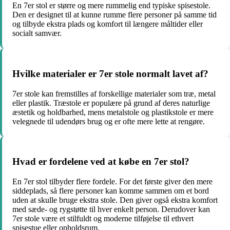
En 7er stol er større og mere rummelig end typiske spisestole.
Den er designet til at kunne rumme flere personer på samme tid
og tilbyde ekstra plads og komfort til længere måltider eller
socialt samvær.
Hvilke materialer er 7er stole normalt lavet af?
7er stole kan fremstilles af forskellige materialer som træ, metal
eller plastik. Træstole er populære på grund af deres naturlige
æstetik og holdbarhed, mens metalstole og plastikstole er mere
velegnede til udendørs brug og er ofte mere lette at rengøre.
Hvad er fordelene ved at købe en 7er stol?
En 7er stol tilbyder flere fordele. For det første giver den mere
siddeplads, så flere personer kan komme sammen om et bord
uden at skulle bruge ekstra stole. Den giver også ekstra komfort
med sæde- og rygstøtte til hver enkelt person. Derudover kan
7er stole være et stilfuldt og moderne tilføjelse til ethvert
spisestue eller opholdsrum.