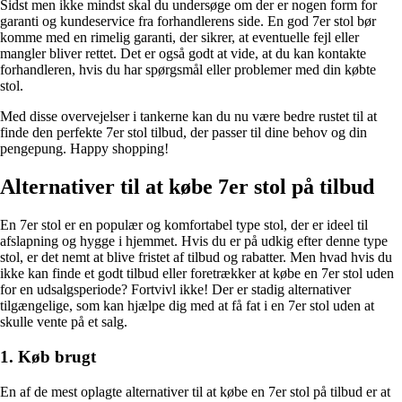
Sidst men ikke mindst skal du undersøge om der er nogen form for
garanti og kundeservice fra forhandlerens side. En god 7er stol bør
komme med en rimelig garanti, der sikrer, at eventuelle fejl eller
mangler bliver rettet. Det er også godt at vide, at du kan kontakte
forhandleren, hvis du har spørgsmål eller problemer med din købte
stol.
Med disse overvejelser i tankerne kan du nu være bedre rustet til at
finde den perfekte 7er stol tilbud, der passer til dine behov og din
pengepung. Happy shopping!
Alternativer til at købe 7er stol på tilbud
En 7er stol er en populær og komfortabel type stol, der er ideel til
afslapning og hygge i hjemmet. Hvis du er på udkig efter denne type
stol, er det nemt at blive fristet af tilbud og rabatter. Men hvad hvis du
ikke kan finde et godt tilbud eller foretrækker at købe en 7er stol uden
for en udsalgsperiode? Fortvivl ikke! Der er stadig alternativer
tilgængelige, som kan hjælpe dig med at få fat i en 7er stol uden at
skulle vente på et salg.
1. Køb brugt
En af de mest oplagte alternativer til at købe en 7er stol på tilbud er at