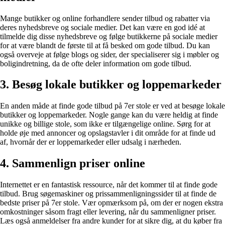
Mange butikker og online forhandlere sender tilbud og rabatter via
deres nyhedsbreve og sociale medier. Det kan være en god idé at
tilmelde dig disse nyhedsbreve og følge butikkerne på sociale medier
for at være blandt de første til at få besked om gode tilbud. Du kan
også overveje at følge blogs og sider, der specialiserer sig i møbler og
boligindretning, da de ofte deler information om gode tilbud.
3. Besøg lokale butikker og loppemarkeder
En anden måde at finde gode tilbud på 7er stole er ved at besøge lokale
butikker og loppemarkeder. Nogle gange kan du være heldig at finde
unikke og billige stole, som ikke er tilgængelige online. Sørg for at
holde øje med annoncer og opslagstavler i dit område for at finde ud
af, hvornår der er loppemarkeder eller udsalg i nærheden.
4. Sammenlign priser online
Internettet er en fantastisk ressource, når det kommer til at finde gode
tilbud. Brug søgemaskiner og prissammenligningssider til at finde de
bedste priser på 7er stole. Vær opmærksom på, om der er nogen ekstra
omkostninger såsom fragt eller levering, når du sammenligner priser.
Læs også anmeldelser fra andre kunder for at sikre dig, at du køber fra