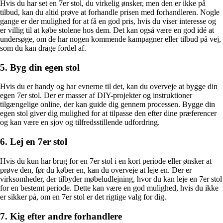
Hvis du har set en 7er stol, du virkelig ønsker, men den er ikke på
tilbud, kan du altid prøve at forhandle prisen med forhandleren. Nogle
gange er der mulighed for at få en god pris, hvis du viser interesse og
er villig til at købe stolene hos dem. Det kan også være en god idé at
undersøge, om de har nogen kommende kampagner eller tilbud på vej,
som du kan drage fordel af.
5. Byg din egen stol
Hvis du er handy og har evnerne til det, kan du overveje at bygge din
egen 7er stol. Der er masser af DIY-projekter og instruktioner
tilgængelige online, der kan guide dig gennem processen. Bygge din
egen stol giver dig mulighed for at tilpasse den efter dine præferencer
og kan være en sjov og tilfredsstillende udfordring.
6. Lej en 7er stol
Hvis du kun har brug for en 7er stol i en kort periode eller ønsker at
prøve den, før du køber en, kan du overveje at leje en. Der er
virksomheder, der tilbyder møbeludlejning, hvor du kan leje en 7er stol
for en bestemt periode. Dette kan være en god mulighed, hvis du ikke
er sikker på, om en 7er stol er det rigtige valg for dig.
7. Kig efter andre forhandlere