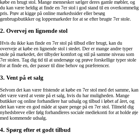
købe en brugt stol. Mange mennesker sælger deres gamle møbler, og
du kan være heldig at finde en 7er stol i god stand til en overkommelig
pris. Prøv at kigge på online markedssider eller besøg
genbrugsbutikker og loppemarkeder for at se efter brugte 7er stole.
2. Overvej en lignende stol
Hvis du ikke kan finde en 7er stol på tilbud eller brugt, kan du
overveje at købe en lignende stol i stedet. Der er mange andre typer
stole på markedet, der tilbyder komfort og stil på samme niveau som
7er stolen. Tag dig tid til at undersøge og prøve forskellige typer stole
for at finde en, der passer til dine behov og præferencer.
3. Vent på et salg
Selvom det kan være fristende at købe en 7er stol med det samme, kan
det være værd at vente på et salg, hvis du har muligheden. Mange
butikker og online forhandlere har udsalg og tilbud i løbet af året, og
det kan være en god måde at spare penge på en 7er stol. Tilmeld dig
nyhedsbreve eller følg forhandleres sociale mediekonti for at holde øje
med kommende udsalg.
4. Spørg efter et godt tilbud