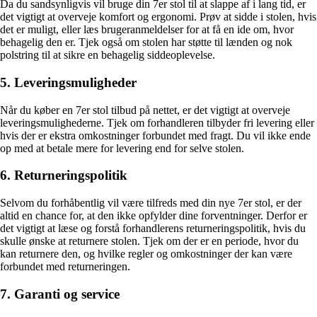
Da du sandsynligvis vil bruge din 7er stol til at slappe af i lang tid, er
det vigtigt at overveje komfort og ergonomi. Prøv at sidde i stolen, hvis
det er muligt, eller læs brugeranmeldelser for at få en ide om, hvor
behagelig den er. Tjek også om stolen har støtte til lænden og nok
polstring til at sikre en behagelig siddeoplevelse.
5. Leveringsmuligheder
Når du køber en 7er stol tilbud på nettet, er det vigtigt at overveje
leveringsmulighederne. Tjek om forhandleren tilbyder fri levering eller
hvis der er ekstra omkostninger forbundet med fragt. Du vil ikke ende
op med at betale mere for levering end for selve stolen.
6. Returneringspolitik
Selvom du forhåbentlig vil være tilfreds med din nye 7er stol, er der
altid en chance for, at den ikke opfylder dine forventninger. Derfor er
det vigtigt at læse og forstå forhandlerens returneringspolitik, hvis du
skulle ønske at returnere stolen. Tjek om der er en periode, hvor du
kan returnere den, og hvilke regler og omkostninger der kan være
forbundet med returneringen.
7. Garanti og service