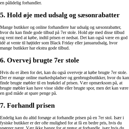
en pålidelig forhandler.
5. Hold øje med udsalg og sæsonrabatter
Mange butikker og online forhandlere har udsalg og sæsonrabatter,
hvor du kan finde gode tilbud på 7er stole. Hold øje med disse tilbud
og vent med at købe, indtil prisen er nedsat. Det kan også være en god
idé at vente til højtider som Black Friday eller januarudsalg, hvor
mange butikker har ekstra gode tilbud.
6. Overvej brugte 7er stole
Hvis du er åben for det, kan du også overveje at købe brugte 7er stole.
Der er mange online markedspladser og genbrugsbutikker, hvor du kan
finde brugte møbler til en brøkdel af prisen. Vær opmærksom på, at
brugte møbler kan have visse slidte eller brugte spor, men det kan være
en god måde at spare penge på.
7. Forhandl prisen
Endelig kan du altid forsøge at forhandle prisen på en 7er stol. Især i
fysiske butikker er der ofte mulighed for at få en bedre pris, hvis du
spørger pænt. Vær ikke bange for at prøve at forhandle, især hvis du