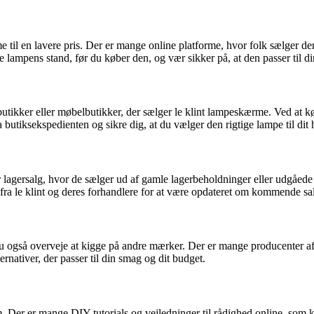
rme til en lavere pris. Der er mange online platforme, hvor folk sælger 
lampens stand, før du køber den, og vær sikker på, at den passer til d
ebutikker eller møbelbutikker, der sælger le klint lampeskærme. Ved at kø
a butiksekspedienten og sikre dig, at du vælger den rigtige lampe til dit
ler lagersalg, hvor de sælger ud af gamle lagerbeholdninger eller udgåe
 fra le klint og deres forhandlere for at være opdateret om kommende sa
u også overveje at kigge på andre mærker. Der er mange producenter af l
ernativer, der passer til din smag og dit budget.
m. Der er mange DIY-tutorials og vejledninger til rådighed online, so