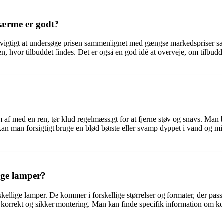
kærme er godt?
et vigtigt at undersøge prisen sammenlignet med gængse markedspriser
 hvor tilbuddet findes. Det er også en god idé at overveje, om tilbuddet
?
 af med en ren, tør klud regelmæssigt for at fjerne støv og snavs. Man 
an man forsigtigt bruge en blød børste eller svamp dyppet i vand og mi
ige lamper?
llige lamper. De kommer i forskellige størrelser og formater, der passer
e en korrekt og sikker montering. Man kan finde specifik information om k