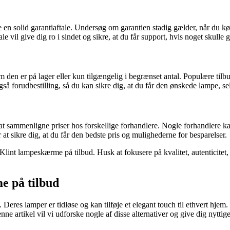
en solid garantiaftale. Undersøg om garantien stadig gælder, når du kø
vil give dig ro i sindet og sikre, at du får support, hvis noget skulle g
 den er på lager eller kun tilgængelig i begrænset antal. Populære tilbud
så forudbestilling, så du kan sikre dig, at du får den ønskede lampe, se
sammenligne priser hos forskellige forhandlere. Nogle forhandlere kan t
r at sikre dig, at du får den bedste pris og mulighederne for besparelser.
lint lampeskærme på tilbud. Husk at fokusere på kvalitet, autenticitet,
me på tilbud
 Deres lamper er tidløse og kan tilføje et elegant touch til ethvert hj
ne artikel vil vi udforske nogle af disse alternativer og give dig nyttige 