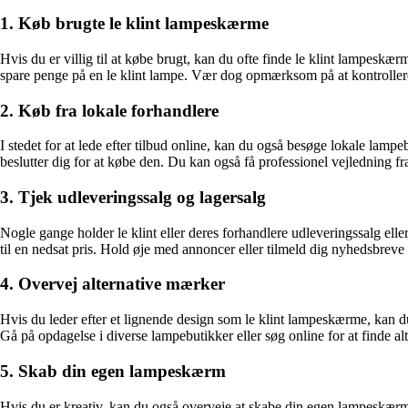
1. Køb brugte le klint lampeskærme
Hvis du er villig til at købe brugt, kan du ofte finde le klint lampeskæ
spare penge på en le klint lampe. Vær dog opmærksom på at kontrollere 
2. Køb fra lokale forhandlere
I stedet for at lede efter tilbud online, kan du også besøge lokale lamp
beslutter dig for at købe den. Du kan også få professionel vejledning fr
3. Tjek udleveringssalg og lagersalg
Nogle gange holder le klint eller deres forhandlere udleveringssalg el
til en nedsat pris. Hold øje med annoncer eller tilmeld dig nyhedsbreve
4. Overvej alternative mærker
Hvis du leder efter et lignende design som le klint lampeskærme, kan d
Gå på opdagelse i diverse lampebutikker eller søg online for at finde alt
5. Skab din egen lampeskærm
Hvis du er kreativ, kan du også overveje at skabe din egen lampeskær