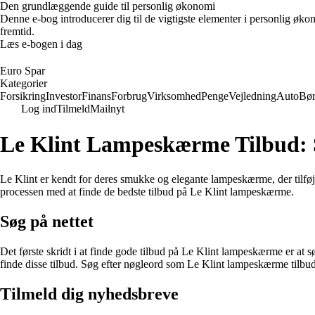
Den grundlæggende guide til personlig økonomi
Denne e-bog introducerer dig til de vigtigste elementer i personlig øko
fremtid.
Læs e-bogen i dag
Euro Spar
Kategorier
Forsikring
Investor
Finans
Forbrug
Virksomhed
Penge
Vejledning
Auto
Bø
Log ind
Tilmeld
Mailnyt
Le Klint Lampeskærme Tilbud: S
Le Klint er kendt for deres smukke og elegante lampeskærme, der tilføj
processen med at finde de bedste tilbud på Le Klint lampeskærme.
Søg på nettet
Det første skridt i at finde gode tilbud på Le Klint lampeskærme er at 
finde disse tilbud. Søg efter nøgleord som Le Klint lampeskærme tilbud e
Tilmeld dig nyhedsbreve