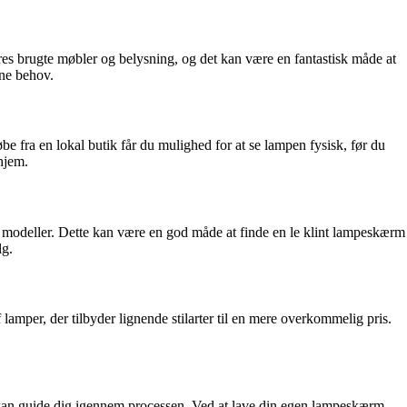
deres brugte møbler og belysning, og det kan være en fantastisk måde at
ine behov.
be fra en lokal butik får du mulighed for at se lampen fysisk, før du
 hjem.
de modeller. Dette kan være en god måde at finde en le klint lampeskærm
lg.
amper, der tilbyder lignende stilarter til en mere overkommelig pris.
m kan guide dig igennem processen. Ved at lave din egen lampeskærm