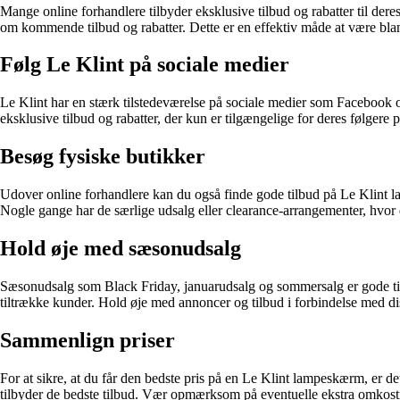
Mange online forhandlere tilbyder eksklusive tilbud og rabatter til de
om kommende tilbud og rabatter. Dette er en effektiv måde at være bland
Følg Le Klint på sociale medier
Le Klint har en stærk tilstedeværelse på sociale medier som Facebook o
eksklusive tilbud og rabatter, der kun er tilgængelige for deres følgere 
Besøg fysiske butikker
Udover online forhandlere kan du også finde gode tilbud på Le Klint l
Nogle gange har de særlige udsalg eller clearance-arrangementer, hvor 
Hold øje med sæsonudsalg
Sæsonudsalg som Black Friday, januarudsalg og sommersalg er gode tids
tiltrække kunder. Hold øje med annoncer og tilbud i forbindelse med d
Sammenlign priser
For at sikre, at du får den bedste pris på en Le Klint lampeskærm, er det
tilbyder de bedste tilbud. Vær opmærksom på eventuelle ekstra omkostn