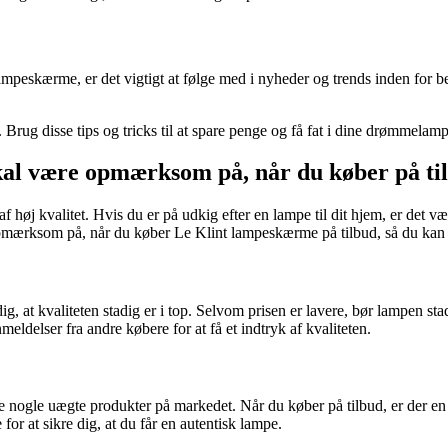
 lampeskærme, er det vigtigt at følge med i nyheder og trends inden for 
ug disse tips og tricks til at spare penge og få fat i dine drømmelampe
al være opmærksom på, når du køber på ti
øj kvalitet. Hvis du er på udkig efter en lampe til dit hjem, er det væ
opmærksom på, når du køber Le Klint lampeskærme på tilbud, så du kan s
ig, at kvaliteten stadig er i top. Selvom prisen er lavere, bør lampen st
ldelser fra andre købere for at få et indtryk af kvaliteten.
ogle uægte produkter på markedet. Når du køber på tilbud, er der en ris
for at sikre dig, at du får en autentisk lampe.