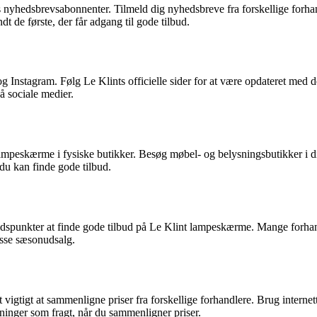
res nyhedsbrevsabonnenter. Tilmeld dig nyhedsbreve fra forskellige for
t de første, der får adgang til gode tilbud.
g Instagram. Følg Le Klints officielle sider for at være opdateret med
på sociale medier.
ampeskærme i fysiske butikker. Besøg møbel- og belysningsbutikker i di
du kan finde gode tilbud.
punkter at finde gode tilbud på Le Klint lampeskærme. Mange forhandle
isse sæsonudsalg.
 vigtigt at sammenligne priser fra forskellige forhandlere. Brug internett
inger som fragt, når du sammenligner priser.