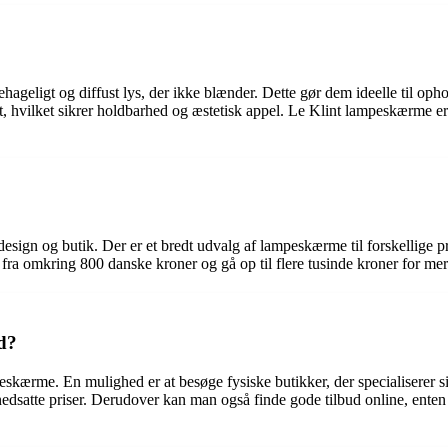
ehageligt og diffust lys, der ikke blænder. Dette gør dem ideelle til o
hvilket sikrer holdbarhed og æstetisk appel. Le Klint lampeskærme er og
esign og butik. Der er et bredt udvalg af lampeskærme til forskellige pri
 fra omkring 800 danske kroner og gå op til flere tusinde kroner for mer
d?
eskærme. En mulighed er at besøge fysiske butikker, der specialiserer si
nedsatte priser. Derudover kan man også finde gode tilbud online, enten 