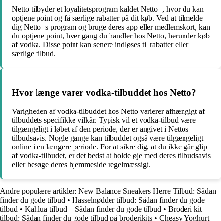
Netto tilbyder et loyalitetsprogram kaldet Netto+, hvor du kan
optjene point og få særlige rabatter på dit køb. Ved at tilmelde
dig Netto+s program og bruge deres app eller medlemskort, kan
du optjene point, hver gang du handler hos Netto, herunder køb
af vodka. Disse point kan senere indløses til rabatter eller
særlige tilbud.
Hvor længe varer vodka-tilbuddet hos Netto?
Varigheden af vodka-tilbuddet hos Netto varierer afhængigt af
tilbuddets specifikke vilkår. Typisk vil et vodka-tilbud være
tilgængeligt i løbet af den periode, der er angivet i Nettos
tilbudsavis. Nogle gange kan tilbuddet også være tilgængeligt
online i en længere periode. For at sikre dig, at du ikke går glip
af vodka-tilbudet, er det bedst at holde øje med deres tilbudsavis
eller besøge deres hjemmeside regelmæssigt.
Andre populære artikler:
New Balance Sneakers Herre Tilbud: Sådan
finder du gode tilbud
•
Hasselnødder tilbud: Sådan finder du gode
tilbud
•
Kahlua tilbud – Sådan finder du gode tilbud
•
Broderi kit
tilbud: Sådan finder du gode tilbud på broderikits
•
Cheasy Yoghurt