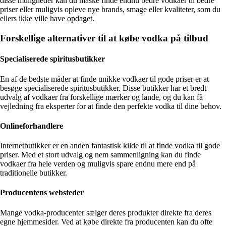
disse muligheder kan du måske finde endnu bedre vodkaer til bedre
priser eller muligvis opleve nye brands, smage eller kvaliteter, som du
ellers ikke ville have opdaget.
Forskellige alternativer til at købe vodka på tilbud
Specialiserede spiritusbutikker
En af de bedste måder at finde unikke vodkaer til gode priser er at
besøge specialiserede spiritusbutikker. Disse butikker har et bredt
udvalg af vodkaer fra forskellige mærker og lande, og du kan få
vejledning fra eksperter for at finde den perfekte vodka til dine behov.
Onlineforhandlere
Internetbutikker er en anden fantastisk kilde til at finde vodka til gode
priser. Med et stort udvalg og nem sammenligning kan du finde
vodkaer fra hele verden og muligvis spare endnu mere end på
traditionelle butikker.
Producentens websteder
Mange vodka-producenter sælger deres produkter direkte fra deres
egne hjemmesider. Ved at købe direkte fra producenten kan du ofte