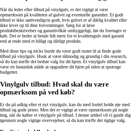
Når du leder efter tilbud på vinylgulv, er det vigtigt at være
opmærksom på kvaliteten af gulvet og eventuelle garantier. Et godt
tilbud er ikke nødvendigvis godt, hvis gulvet er af dårlig kvalitet eller
ikke lever op til dine forventninger. Sørg for at læse
produktbeskrivelser og garantivilkår omhyggeligt, før du foretager et
køb. Det er bedre at betale lidt mere for et kvalitetsgulv med garanti
end at ende med et billigt og dårligt produkt.
Med disse tips og tricks burde du være godt rustet til at finde gode
tilbud på vinylgulv. Husk at være tålmodig og grundig i din research,
så du kan træffe det bedste valg for dit hjem. Et vinylgulv tilbud kan
være en fantastisk måde at opgradere dit hjem på uden at sprænge
budgettet.
Vinylgulv tilbud: Hvad skal du være
opmærksom på ved køb?
Er du på udkig efter et nyt vinylgulv, kan du med fordel holde øje med
tilbud og gode priser. Men det er vigtigt at være opmærksom på nogle
ting, når du køber et vinylgulv på tilbud. I denne artikel vil vi guide dig
igennem nogle vigtige overvejelser, så du kan træffe det rigtige valg.