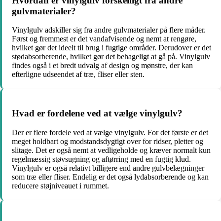
Hvordan er vinylgulv forskelligt fra andre
gulvmaterialer?
Vinylgulv adskiller sig fra andre gulvmaterialer på flere måder.
Først og fremmest er det vandafvisende og nemt at rengøre,
hvilket gør det ideelt til brug i fugtige områder. Derudover er det
stødabsorberende, hvilket gør det behageligt at gå på. Vinylgulv
findes også i et bredt udvalg af design og mønstre, der kan
efterligne udseendet af træ, fliser eller sten.
Hvad er fordelene ved at vælge vinylgulv?
Der er flere fordele ved at vælge vinylgulv. For det første er det
meget holdbart og modstandsdygtigt over for ridser, pletter og
slitage. Det er også nemt at vedligeholde og kræver normalt kun
regelmæssig støvsugning og aftørring med en fugtig klud.
Vinylgulv er også relativt billigere end andre gulvbelægninger
som træ eller fliser. Endelig er det også lydabsorberende og kan
reducere støjniveauet i rummet.