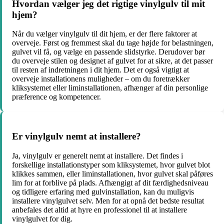
Hvordan vælger jeg det rigtige vinylgulv til mit
hjem?
Når du vælger vinylgulv til dit hjem, er der flere faktorer at
overveje. Først og fremmest skal du tage højde for belastningen,
gulvet vil få, og vælge en passende slidstyrke. Derudover bør
du overveje stilen og designet af gulvet for at sikre, at det passer
til resten af indretningen i dit hjem. Det er også vigtigt at
overveje installationens muligheder – om du foretrækker
kliksystemet eller liminstallationen, afhænger af din personlige
præference og kompetencer.
Er vinylgulv nemt at installere?
Ja, vinylgulv er generelt nemt at installere. Det findes i
forskellige installationstyper som kliksystemet, hvor gulvet blot
klikkes sammen, eller liminstallationen, hvor gulvet skal påføres
lim for at forblive på plads. Afhængigt af dit færdighedsniveau
og tidligere erfaring med gulvinstallation, kan du muligvis
installere vinylgulvet selv. Men for at opnå det bedste resultat
anbefales det altid at hyre en professionel til at installere
vinylgulvet for dig.