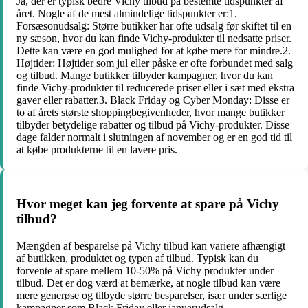
Ja, der er typisk bedre Vichy tilbud på bestemte tidspunkter af
året. Nogle af de mest almindelige tidspunkter er:1.
Forsæsonudsalg: Større butikker har ofte udsalg før skiftet til en
ny sæson, hvor du kan finde Vichy-produkter til nedsatte priser.
Dette kan være en god mulighed for at købe mere for mindre.2.
Højtider: Højtider som jul eller påske er ofte forbundet med salg
og tilbud. Mange butikker tilbyder kampagner, hvor du kan
finde Vichy-produkter til reducerede priser eller i sæt med ekstra
gaver eller rabatter.3. Black Friday og Cyber Monday: Disse er
to af årets største shoppingbegivenheder, hvor mange butikker
tilbyder betydelige rabatter og tilbud på Vichy-produkter. Disse
dage falder normalt i slutningen af november og er en god tid til
at købe produkterne til en lavere pris.
Hvor meget kan jeg forvente at spare på Vichy
tilbud?
Mængden af ​​besparelse på Vichy tilbud kan variere afhængigt
af butikken, produktet og typen af ​​tilbud. Typisk kan du
forvente at spare mellem 10-50% på Vichy produkter under
tilbud. Det er dog værd at bemærke, at nogle tilbud kan være
mere generøse og tilbyde større besparelser, især under særlige
kampagner som Black Friday eller januarudsalg.