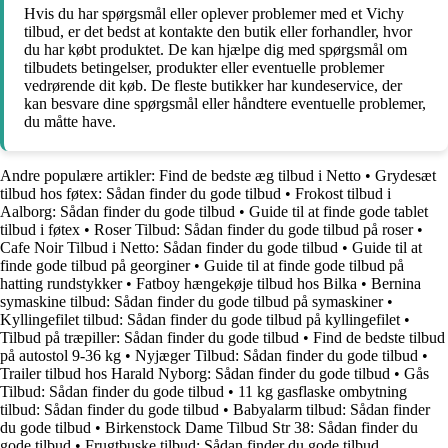
Hvis du har spørgsmål eller oplever problemer med et Vichy
tilbud, er det bedst at kontakte den butik eller forhandler, hvor
du har købt produktet. De kan hjælpe dig med spørgsmål om
tilbudets betingelser, produkter eller eventuelle problemer
vedrørende dit køb. De fleste butikker har kundeservice, der
kan besvare dine spørgsmål eller håndtere eventuelle problemer,
du måtte have.
Andre populære artikler:
Find de bedste æg tilbud i Netto
•
Grydesæt
tilbud hos føtex: Sådan finder du gode tilbud
•
Frokost tilbud i
Aalborg: Sådan finder du gode tilbud
•
Guide til at finde gode tablet
tilbud i føtex
•
Roser Tilbud: Sådan finder du gode tilbud på roser
•
Cafe Noir Tilbud i Netto: Sådan finder du gode tilbud
•
Guide til at
finde gode tilbud på georginer
•
Guide til at finde gode tilbud på
hatting rundstykker
•
Fatboy hængekøje tilbud hos Bilka
•
Bernina
symaskine tilbud: Sådan finder du gode tilbud på symaskiner
•
Kyllingefilet tilbud: Sådan finder du gode tilbud på kyllingefilet
•
Tilbud på træpiller: Sådan finder du gode tilbud
•
Find de bedste tilbud
på autostol 9-36 kg
•
Nyjæger Tilbud: Sådan finder du gode tilbud
•
Trailer tilbud hos Harald Nyborg: Sådan finder du gode tilbud
•
Gås
Tilbud: Sådan finder du gode tilbud
•
11 kg gasflaske ombytning
tilbud: Sådan finder du gode tilbud
•
Babyalarm tilbud: Sådan finder
du gode tilbud
•
Birkenstock Dame Tilbud Str 38: Sådan finder du
gode tilbud
•
Frugtbuske tilbud: Sådan finder du gode tilbud