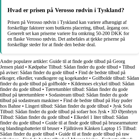
Hvad er prisen på Verosso rødvin i Tyskland?
Prisen på Verosso rødvin i Tyskland kan variere afhængigt af
forskellige faktorer som butikens placering, tilbud, årgang osv.
Generelt set kan priserne variere fra omkring 50-200 DKK for
en flaske Verosso rødvin. Det anbefales at tjekke priserne på
forskellige steder for at finde den bedste deal.
Andre populære artikler:
Guide til at finde gode tilbud på Georg
Jensen plaid
•
Kødpølse Tilbud: Sådan finder du gode tilbud
•
Tilbud
på aviser: Sådan finder du gode tilbud
•
Find de bedste tilbud på
elkoger, elkedler, vandkogere og kogekander
•
Golfbolde tilbud: Sådan
finder du gode tilbud på golfbolde
•
Kildemoes elcykel tilbud: Sådan
finder du gode tilbud
•
Tørretumbler tilbud: Sådan finder du gode
tilbud på tørretumblere
•
Sodastream tilbud: Sådan finder du gode
tilbud på sodastream maskiner
•
Find de bedste tilbud på Hay puder
hos Bahne
•
Lingeri tilbud: Sådan finder du gode tilbud
•
Jysk Sofa
Tilbud: Sådan finder du gode tilbud på sofaer hos Jysk
•
3D Øjenbryn
Tilbud: Sådan finder du gode tilbud
•
Elkedel 1 liter tilbud: Sådan
finder du gode tilbud
•
Guide til at finde gode tilbud på brusearmaturer
og blandingsbatterier til bruser
•
Fjällräven Kånken Laptop 15 Tilbud:
Sådan finder du gode tilbud
•
Guide til at finde gode tilbud på raw