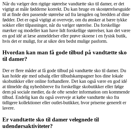
Når du vælger den rigtige størrelse vandtætte sko til damer, er det
vigtigt at måle fødderne korrekt. Du kan bruge en skostørrelsesguide
til at finde den passende størrelse ud fra længden og bredden af dine
fødder. Det er også vigtigt at overveje, om du ønsker at bære tykke
sokker eller tilpasninger, når du vælger størrelse. Da forskellige
mærker og modeller kan have lidt forskellige størrelser, kan det være
en god idé at læse anmeldelser eller prøve skoene i en fysisk butik,
hvis det er muligt, for at sikre den bedst mulige pasform.
Hvordan kan man få gode tilbud på vandtætte sko
til damer?
Der er flere måder at få gode tilbud på vandtætte sko til damer. Du
kan holde øje med udsalg eller tilbudskampagner hos dine lokale
skobutikker eller online forhandlere. Det kan også være en god idé
at tilmelde dig nyhedsbreve fra forskellige skobutikker eller følge
dem på sociale medier, da de ofte sender information om kommende
tilbud. Endelig kan du også overveje at købe vandtætte sko fra
tidligere kollektioner eller outlet-butikker, hvor priserne generelt er
lavere.
Er vandtætte sko til damer velegnede til
udendørsaktiviteter?