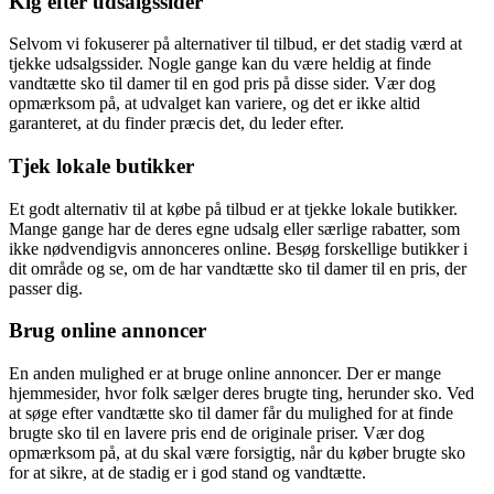
Kig efter udsalgssider
Selvom vi fokuserer på alternativer til tilbud, er det stadig værd at
tjekke udsalgssider. Nogle gange kan du være heldig at finde
vandtætte sko til damer til en god pris på disse sider. Vær dog
opmærksom på, at udvalget kan variere, og det er ikke altid
garanteret, at du finder præcis det, du leder efter.
Tjek lokale butikker
Et godt alternativ til at købe på tilbud er at tjekke lokale butikker.
Mange gange har de deres egne udsalg eller særlige rabatter, som
ikke nødvendigvis annonceres online. Besøg forskellige butikker i
dit område og se, om de har vandtætte sko til damer til en pris, der
passer dig.
Brug online annoncer
En anden mulighed er at bruge online annoncer. Der er mange
hjemmesider, hvor folk sælger deres brugte ting, herunder sko. Ved
at søge efter vandtætte sko til damer får du mulighed for at finde
brugte sko til en lavere pris end de originale priser. Vær dog
opmærksom på, at du skal være forsigtig, når du køber brugte sko
for at sikre, at de stadig er i god stand og vandtætte.