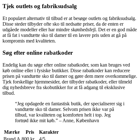
Tjek outlets og fabriksudsalg
Et populært alternativ til tilbud er at besøge outlets og fabriksudsalg.
Disse steder tilbyder ofte sko til nedsatte priser, da de enten er
udgåede modeller eller har mindre skønhedsfejl. Det er en god måde
at få fat i vandtætte sko til damer til en lavere pris uden at gå på
kompromis med kvaliteten.
Søg efter online rabatkoder
Endelig kan du søge efter online rabatkoder, som kan bruges ved
køb online eller i fysiske butikker. Disse rabatkoder kan reducere
prisen på vandtætte sko til damer og gøre dem mere overkommelige.
Tjek forskellige hjemmesider, der tilbyder rabatkoder, eller tilmeld
dig nyhedsbreve fra skobutikker for at få adgang til eksklusive
tilbud.
“Jeg opdagede en fantastisk butik, der specialiserer sig i
vandtætte sko til damer. Selvom prisen ikke var på
tilbud, var kvaliteten og komforten helt i top. Jeg
fortrød ikke mit køb.” – Anne, København
Mærke
Pris
Karakter
Brand A
800 kr.
4/5