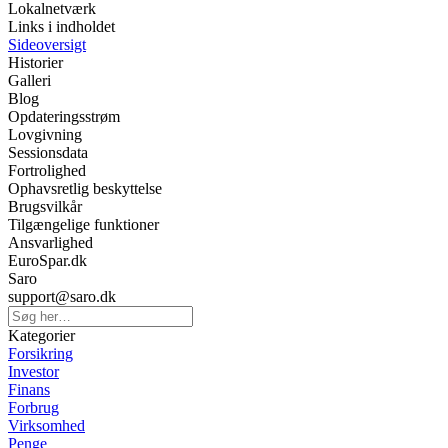
Lokalnetværk
Links i indholdet
Sideoversigt
Historier
Galleri
Blog
Opdateringsstrøm
Lovgivning
Sessionsdata
Fortrolighed
Ophavsretlig beskyttelse
Brugsvilkår
Tilgængelige funktioner
Ansvarlighed
EuroSpar.dk
Saro
support@saro.dk
Kategorier
Forsikring
Investor
Finans
Forbrug
Virksomhed
Penge