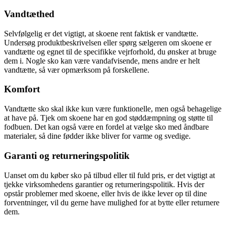
Vandtæthed
Selvfølgelig er det vigtigt, at skoene rent faktisk er vandtætte.
Undersøg produktbeskrivelsen eller spørg sælgeren om skoene er
vandtætte og egnet til de specifikke vejrforhold, du ønsker at bruge
dem i. Nogle sko kan være vandafvisende, mens andre er helt
vandtætte, så vær opmærksom på forskellene.
Komfort
Vandtætte sko skal ikke kun være funktionelle, men også behagelige
at have på. Tjek om skoene har en god støddæmpning og støtte til
fodbuen. Det kan også være en fordel at vælge sko med åndbare
materialer, så dine fødder ikke bliver for varme og svedige.
Garanti og returneringspolitik
Uanset om du køber sko på tilbud eller til fuld pris, er det vigtigt at
tjekke virksomhedens garantier og returneringspolitik. Hvis der
opstår problemer med skoene, eller hvis de ikke lever op til dine
forventninger, vil du gerne have mulighed for at bytte eller returnere
dem.