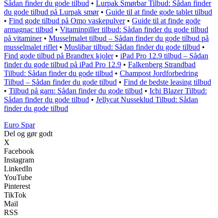
Sådan finder du gode tilbud
•
Lurpak Smørbar Tilbud: Sådan finder
du gode tilbud på Lurpak smør
•
Guide til at finde gode tablet tilbud
•
Find gode tilbud på Omo vaskepulver
•
Guide til at finde gode
armagnac tilbud
•
Vitaminpiller tilbud: Sådan finder du gode tilbud
på vitaminer
•
Musselmalet tilbud – Sådan finder du gode tilbud på
musselmalet riflet
•
Muslibar tilbud: Sådan finder du gode tilbud
•
Find gode tilbud på Brandtex kjoler
•
iPad Pro 12.9 tilbud – Sådan
finder du gode tilbud på iPad Pro 12.9
•
Falkenberg Strandbad
Tilbud: Sådan finder du gode tilbud
•
Champost Jordforbedring
Tilbud – Sådan finder du gode tilbud
•
Find de bedste leasing tilbud
•
Tilbud på garn: Sådan finder du gode tilbud
•
Ichi Blazer Tilbud:
Sådan finder du gode tilbud
•
Jellycat Nusseklud Tilbud: Sådan
finder du gode tilbud
Euro Spar
Del og gør godt
X
Facebook
Instagram
LinkedIn
YouTube
Pinterest
TikTok
Mail
RSS