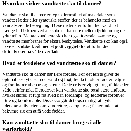
Hvordan virker vandtætte sko til damer?
Vandtætte sko til damer er typisk fremstillet af materialer som
vandtæt læder eller syntetiske stoffer, der er behandlet med en
vandafvisende belægning. Disse materialer forhindrer vand i at
trænge ind i skoen ved at skabe en barriere mellem fødderne og det
ydre miljø. Mange vandtætte sko har også forseglet sømme og
vandtætte membraner for ekstra beskyttelse. Vandtætte sko kan også
have en slidstærk sål med et godt vejrgreb for at forhindre
skridulykker på våde overflader.
Hvad er fordelene ved vandtætte sko til damer?
Vandtætte sko til damer har flere fordele. For det første giver de
optimal beskyttelse mod vand og fugt, hvilket holder fødderne tørre
og forhindrer ubehag og blærer. Dette er især vigtigt i regnfulde eller
våde vejrforhold. Derudover kan vandtætte sko også være åndbare,
hvilket sikrer, at fugt fra sved kan fordampe, og fødderne forbliver
tørre og komfortable. Disse sko gør det også muligt at nyde
udendørsaktiviteter som vandreture, camping og fiskeri uden at
bekymre sig om at få våde fødder.
Kan vandtætte sko til damer bruges i alle
vejrforhold?