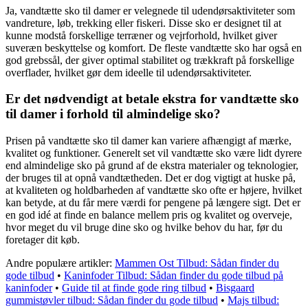
Ja, vandtætte sko til damer er velegnede til udendørsaktiviteter som
vandreture, løb, trekking eller fiskeri. Disse sko er designet til at
kunne modstå forskellige terræner og vejrforhold, hvilket giver
suveræn beskyttelse og komfort. De fleste vandtætte sko har også en
god grebssål, der giver optimal stabilitet og trækkraft på forskellige
overflader, hvilket gør dem ideelle til udendørsaktiviteter.
Er det nødvendigt at betale ekstra for vandtætte sko
til damer i forhold til almindelige sko?
Prisen på vandtætte sko til damer kan variere afhængigt af mærke,
kvalitet og funktioner. Generelt set vil vandtætte sko være lidt dyrere
end almindelige sko på grund af de ekstra materialer og teknologier,
der bruges til at opnå vandtætheden. Det er dog vigtigt at huske på,
at kvaliteten og holdbarheden af vandtætte sko ofte er højere, hvilket
kan betyde, at du får mere værdi for pengene på længere sigt. Det er
en god idé at finde en balance mellem pris og kvalitet og overveje,
hvor meget du vil bruge dine sko og hvilke behov du har, før du
foretager dit køb.
Andre populære artikler:
Mammen Ost Tilbud: Sådan finder du
gode tilbud
•
Kaninfoder Tilbud: Sådan finder du gode tilbud på
kaninfoder
•
Guide til at finde gode ring tilbud
•
Bisgaard
gummistøvler tilbud: Sådan finder du gode tilbud
•
Majs tilbud: