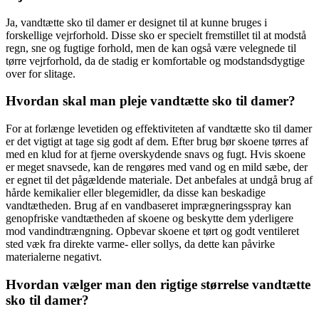
Ja, vandtætte sko til damer er designet til at kunne bruges i
forskellige vejrforhold. Disse sko er specielt fremstillet til at modstå
regn, sne og fugtige forhold, men de kan også være velegnede til
tørre vejrforhold, da de stadig er komfortable og modstandsdygtige
over for slitage.
Hvordan skal man pleje vandtætte sko til damer?
For at forlænge levetiden og effektiviteten af vandtætte sko til damer
er det vigtigt at tage sig godt af dem. Efter brug bør skoene tørres af
med en klud for at fjerne overskydende snavs og fugt. Hvis skoene
er meget snavsede, kan de rengøres med vand og en mild sæbe, der
er egnet til det pågældende materiale. Det anbefales at undgå brug af
hårde kemikalier eller blegemidler, da disse kan beskadige
vandtætheden. Brug af en vandbaseret imprægneringsspray kan
genopfriske vandtætheden af skoene og beskytte dem yderligere
mod vandindtrængning. Opbevar skoene et tørt og godt ventileret
sted væk fra direkte varme- eller sollys, da dette kan påvirke
materialerne negativt.
Hvordan vælger man den rigtige størrelse vandtætte
sko til damer?