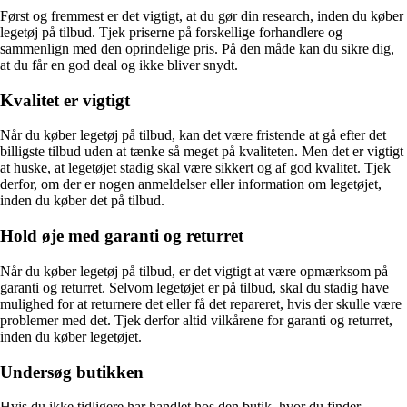
Først og fremmest er det vigtigt, at du gør din research, inden du køber
legetøj på tilbud. Tjek priserne på forskellige forhandlere og
sammenlign med den oprindelige pris. På den måde kan du sikre dig,
at du får en god deal og ikke bliver snydt.
Kvalitet er vigtigt
Når du køber legetøj på tilbud, kan det være fristende at gå efter det
billigste tilbud uden at tænke så meget på kvaliteten. Men det er vigtigt
at huske, at legetøjet stadig skal være sikkert og af god kvalitet. Tjek
derfor, om der er nogen anmeldelser eller information om legetøjet,
inden du køber det på tilbud.
Hold øje med garanti og returret
Når du køber legetøj på tilbud, er det vigtigt at være opmærksom på
garanti og returret. Selvom legetøjet er på tilbud, skal du stadig have
mulighed for at returnere det eller få det repareret, hvis der skulle være
problemer med det. Tjek derfor altid vilkårene for garanti og returret,
inden du køber legetøjet.
Undersøg butikken
Hvis du ikke tidligere har handlet hos den butik, hvor du finder