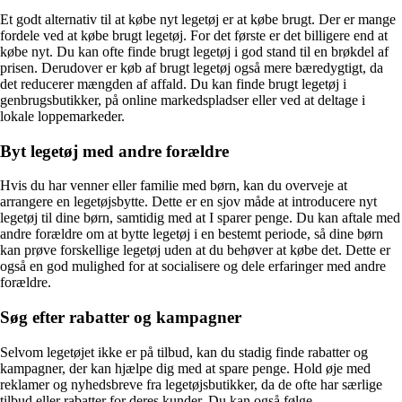
Et godt alternativ til at købe nyt legetøj er at købe brugt. Der er mange
fordele ved at købe brugt legetøj. For det første er det billigere end at
købe nyt. Du kan ofte finde brugt legetøj i god stand til en brøkdel af
prisen. Derudover er køb af brugt legetøj også mere bæredygtigt, da
det reducerer mængden af affald. Du kan finde brugt legetøj i
genbrugsbutikker, på online markedspladser eller ved at deltage i
lokale loppemarkeder.
Byt legetøj med andre forældre
Hvis du har venner eller familie med børn, kan du overveje at
arrangere en legetøjsbytte. Dette er en sjov måde at introducere nyt
legetøj til dine børn, samtidig med at I sparer penge. Du kan aftale med
andre forældre om at bytte legetøj i en bestemt periode, så dine børn
kan prøve forskellige legetøj uden at du behøver at købe det. Dette er
også en god mulighed for at socialisere og dele erfaringer med andre
forældre.
Søg efter rabatter og kampagner
Selvom legetøjet ikke er på tilbud, kan du stadig finde rabatter og
kampagner, der kan hjælpe dig med at spare penge. Hold øje med
reklamer og nyhedsbreve fra legetøjsbutikker, da de ofte har særlige
tilbud eller rabatter for deres kunder. Du kan også følge