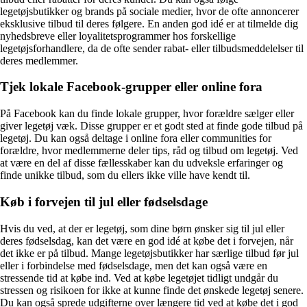
legetøjsbutikker og brands på sociale medier, hvor de ofte annoncerer
eksklusive tilbud til deres følgere. En anden god idé er at tilmelde dig
nyhedsbreve eller loyalitetsprogrammer hos forskellige
legetøjsforhandlere, da de ofte sender rabat- eller tilbudsmeddelelser til
deres medlemmer.
Tjek lokale Facebook-grupper eller online fora
På Facebook kan du finde lokale grupper, hvor forældre sælger eller
giver legetøj væk. Disse grupper er et godt sted at finde gode tilbud på
legetøj. Du kan også deltage i online fora eller communities for
forældre, hvor medlemmerne deler tips, råd og tilbud om legetøj. Ved
at være en del af disse fællesskaber kan du udveksle erfaringer og
finde unikke tilbud, som du ellers ikke ville have kendt til.
Køb i forvejen til jul eller fødselsdage
Hvis du ved, at der er legetøj, som dine børn ønsker sig til jul eller
deres fødselsdag, kan det være en god idé at købe det i forvejen, når
det ikke er på tilbud. Mange legetøjsbutikker har særlige tilbud før jul
eller i forbindelse med fødselsdage, men det kan også være en
stressende tid at købe ind. Ved at købe legetøjet tidligt undgår du
stressen og risikoen for ikke at kunne finde det ønskede legetøj senere.
Du kan også sprede udgifterne over længere tid ved at købe det i god