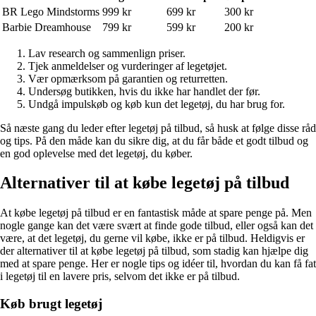
BR Lego Mindstorms
999 kr
699 kr
300 kr
Barbie Dreamhouse
799 kr
599 kr
200 kr
Lav research og sammenlign priser.
Tjek anmeldelser og vurderinger af legetøjet.
Vær opmærksom på garantien og returretten.
Undersøg butikken, hvis du ikke har handlet der før.
Undgå impulskøb og køb kun det legetøj, du har brug for.
Så næste gang du leder efter legetøj på tilbud, så husk at følge disse råd
og tips. På den måde kan du sikre dig, at du får både et godt tilbud og
en god oplevelse med det legetøj, du køber.
Alternativer til at købe legetøj på tilbud
At købe legetøj på tilbud er en fantastisk måde at spare penge på. Men
nogle gange kan det være svært at finde gode tilbud, eller også kan det
være, at det legetøj, du gerne vil købe, ikke er på tilbud. Heldigvis er
der alternativer til at købe legetøj på tilbud, som stadig kan hjælpe dig
med at spare penge. Her er nogle tips og idéer til, hvordan du kan få fat
i legetøj til en lavere pris, selvom det ikke er på tilbud.
Køb brugt legetøj