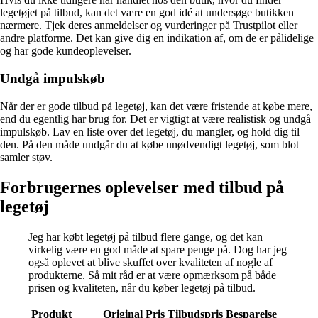
legetøjet på tilbud, kan det være en god idé at undersøge butikken
nærmere. Tjek deres anmeldelser og vurderinger på Trustpilot eller
andre platforme. Det kan give dig en indikation af, om de er pålidelige
og har gode kundeoplevelser.
Undgå impulskøb
Når der er gode tilbud på legetøj, kan det være fristende at købe mere,
end du egentlig har brug for. Det er vigtigt at være realistisk og undgå
impulskøb. Lav en liste over det legetøj, du mangler, og hold dig til
den. På den måde undgår du at købe unødvendigt legetøj, som blot
samler støv.
Forbrugernes oplevelser med tilbud på
legetøj
Jeg har købt legetøj på tilbud flere gange, og det kan
virkelig være en god måde at spare penge på. Dog har jeg
også oplevet at blive skuffet over kvaliteten af nogle af
produkterne. Så mit råd er at være opmærksom på både
prisen og kvaliteten, når du køber legetøj på tilbud.
Produkt
Original Pris
Tilbudspris
Besparelse