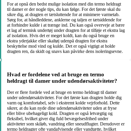
For at opnå den bedst mulige isolation med din termo heldragt
til damer er der nogle tips, du kan følge. For det første skal du
sikre dig, at dragten er tætsluttende for at minimere varmetab.
Sørg for, at håndleddene, anklerne og taljen er tætsiddende for
at forhindre kulde i at trænge ind. Du kan også overveje at bære
et lag af termisk undertøj under dragten for at tilføje et ekstra lag
af isolation. Hvis det er meget koldt, kan du også bruge en
ekstra yderjakke eller skaltøj udenpå dragten for ekstra
beskyttelse mod vind og kulde. Det er også vigtigt at holde
dragten ren, da skidt og snavs kan påvirke dens isoleringsevne.
Hvad er fordelene ved at bruge en termo
heldragt til damer under udendørsaktiviteter?
Der er flere fordele ved at bruge en termo heldragt til damer
under udendørsaktiviteter. For det første kan dragten holde dig
varm og komfortabel, selv i ekstremt kolde vejrforhold. Dette
sikrer, at du kan nyde dine udendørsaktiviteter uden at fryse
eller blive ubehageligt kold. Dragten er også letvægtig og
fleksibel, hvilket giver dig fuld bevægelsesfrihed under
aktiviteter som skiløb, vandring eller sneudflugter. Derudover er
termo heldragter ofte vandafvisende eller vandtætte, hvilket