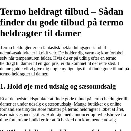
Termo heldragt tilbud – Sådan
finder du gode tilbud på termo
heldragter til damer
Termo heldragter er en fantastisk beklædningsgenstand til
udendørsaktiviteter i koldt vejr. De holder dig varm og komfortabel,
selv når temperaturen falder. Hvis du er på udkig efter en termo
heldragt til damer til en god pris, er du kommet til det rette sted. I
denne guide vil vi give dig nogle nyttige tips til at finde gode tilbud på
termo heldragter til damer.
1. Hold øje med udsalg og sæsonudsalg
Et af de bedste tidspunkter at finde gode tilbud på termo heldragter til
damer er under udsalg og sæsonudsalg. Mange butikker og online
forhandlere tilbyder store rabatter på termo heldragter i løbet af året,
især når sæsonen skifter. Hold øje med annoncer og nyhedsbreve fra
dine foretrukne butikker for at få besked om kommende udsalg.