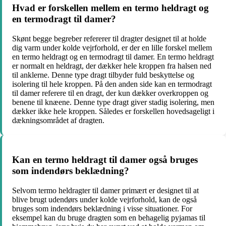
Hvad er forskellen mellem en termo heldragt og
en termodragt til damer?
Skønt begge begreber refererer til dragter designet til at holde
dig varm under kolde vejrforhold, er der en lille forskel mellem
en termo heldragt og en termodragt til damer. En termo heldragt
er normalt en heldragt, der dækker hele kroppen fra halsen ned
til anklerne. Denne type dragt tilbyder fuld beskyttelse og
isolering til hele kroppen. På den anden side kan en termodragt
til damer referere til en dragt, der kun dækker overkroppen og
benene til knæene. Denne type dragt giver stadig isolering, men
dækker ikke hele kroppen. Således er forskellen hovedsageligt i
dækningsområdet af dragten.
Kan en termo heldragt til damer også bruges
som indendørs beklædning?
Selvom termo heldragter til damer primært er designet til at
blive brugt udendørs under kolde vejrforhold, kan de også
bruges som indendørs beklædning i visse situationer. For
eksempel kan du bruge dragten som en behagelig pyjamas til