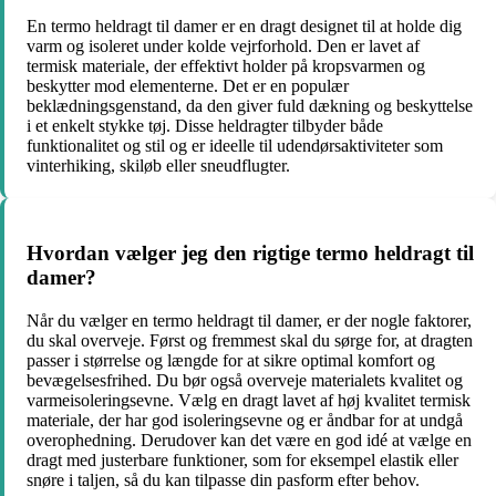
En termo heldragt til damer er en dragt designet til at holde dig
varm og isoleret under kolde vejrforhold. Den er lavet af
termisk materiale, der effektivt holder på kropsvarmen og
beskytter mod elementerne. Det er en populær
beklædningsgenstand, da den giver fuld dækning og beskyttelse
i et enkelt stykke tøj. Disse heldragter tilbyder både
funktionalitet og stil og er ideelle til udendørsaktiviteter som
vinterhiking, skiløb eller sneudflugter.
Hvordan vælger jeg den rigtige termo heldragt til
damer?
Når du vælger en termo heldragt til damer, er der nogle faktorer,
du skal overveje. Først og fremmest skal du sørge for, at dragten
passer i størrelse og længde for at sikre optimal komfort og
bevægelsesfrihed. Du bør også overveje materialets kvalitet og
varmeisoleringsevne. Vælg en dragt lavet af høj kvalitet termisk
materiale, der har god isoleringsevne og er åndbar for at undgå
overophedning. Derudover kan det være en god idé at vælge en
dragt med justerbare funktioner, som for eksempel elastik eller
snøre i taljen, så du kan tilpasse din pasform efter behov.