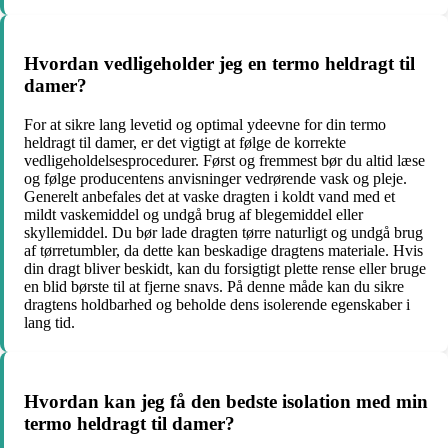
Hvordan vedligeholder jeg en termo heldragt til
damer?
For at sikre lang levetid og optimal ydeevne for din termo
heldragt til damer, er det vigtigt at følge de korrekte
vedligeholdelsesprocedurer. Først og fremmest bør du altid læse
og følge producentens anvisninger vedrørende vask og pleje.
Generelt anbefales det at vaske dragten i koldt vand med et
mildt vaskemiddel og undgå brug af blegemiddel eller
skyllemiddel. Du bør lade dragten tørre naturligt og undgå brug
af tørretumbler, da dette kan beskadige dragtens materiale. Hvis
din dragt bliver beskidt, kan du forsigtigt plette rense eller bruge
en blid børste til at fjerne snavs. På denne måde kan du sikre
dragtens holdbarhed og beholde dens isolerende egenskaber i
lang tid.
Hvordan kan jeg få den bedste isolation med min
termo heldragt til damer?