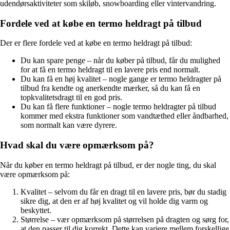
udendørsaktiviteter som skiløb, snowboarding eller vintervandring.
Fordele ved at købe en termo heldragt på tilbud
Der er flere fordele ved at købe en termo heldragt på tilbud:
Du kan spare penge – når du køber på tilbud, får du mulighed
for at få en termo heldragt til en lavere pris end normalt.
Du kan få en høj kvalitet – nogle gange er termo heldragter på
tilbud fra kendte og anerkendte mærker, så du kan få en
topkvalitetsdragt til en god pris.
Du kan få flere funktioner – nogle termo heldragter på tilbud
kommer med ekstra funktioner som vandtæthed eller åndbarhed,
som normalt kan være dyrere.
Hvad skal du være opmærksom på?
Når du køber en termo heldragt på tilbud, er der nogle ting, du skal
være opmærksom på:
Kvalitet – selvom du får en dragt til en lavere pris, bør du stadig
sikre dig, at den er af høj kvalitet og vil holde dig varm og
beskyttet.
Størrelse – vær opmærksom på størrelsen på dragten og sørg for,
at den passer til dig korrekt. Dette kan variere mellem forskellige