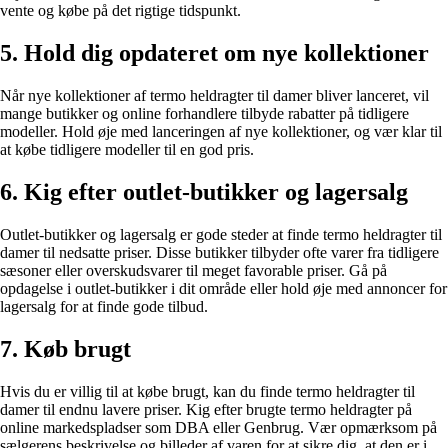
vente og købe på det rigtige tidspunkt.
5. Hold dig opdateret om nye kollektioner
Når nye kollektioner af termo heldragter til damer bliver lanceret, vil
mange butikker og online forhandlere tilbyde rabatter på tidligere
modeller. Hold øje med lanceringen af nye kollektioner, og vær klar til
at købe tidligere modeller til en god pris.
6. Kig efter outlet-butikker og lagersalg
Outlet-butikker og lagersalg er gode steder at finde termo heldragter til
damer til nedsatte priser. Disse butikker tilbyder ofte varer fra tidligere
sæsoner eller overskudsvarer til meget favorable priser. Gå på
opdagelse i outlet-butikker i dit område eller hold øje med annoncer for
lagersalg for at finde gode tilbud.
7. Køb brugt
Hvis du er villig til at købe brugt, kan du finde termo heldragter til
damer til endnu lavere priser. Kig efter brugte termo heldragter på
online markedspladser som DBA eller Genbrug. Vær opmærksom på
sælgerens beskrivelse og billeder af varen for at sikre dig, at den er i