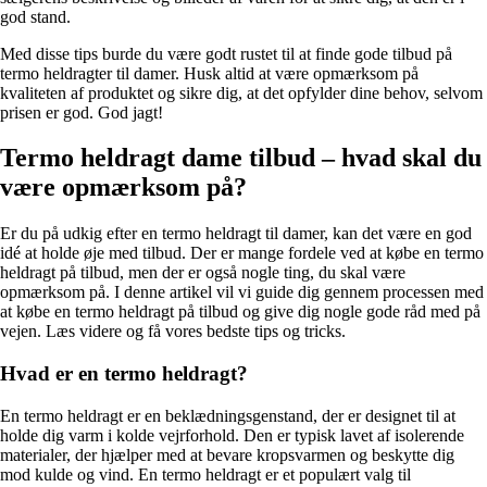
god stand.
Med disse tips burde du være godt rustet til at finde gode tilbud på
termo heldragter til damer. Husk altid at være opmærksom på
kvaliteten af produktet og sikre dig, at det opfylder dine behov, selvom
prisen er god. God jagt!
Termo heldragt dame tilbud – hvad skal du
være opmærksom på?
Er du på udkig efter en termo heldragt til damer, kan det være en god
idé at holde øje med tilbud. Der er mange fordele ved at købe en termo
heldragt på tilbud, men der er også nogle ting, du skal være
opmærksom på. I denne artikel vil vi guide dig gennem processen med
at købe en termo heldragt på tilbud og give dig nogle gode råd med på
vejen. Læs videre og få vores bedste tips og tricks.
Hvad er en termo heldragt?
En termo heldragt er en beklædningsgenstand, der er designet til at
holde dig varm i kolde vejrforhold. Den er typisk lavet af isolerende
materialer, der hjælper med at bevare kropsvarmen og beskytte dig
mod kulde og vind. En termo heldragt er et populært valg til