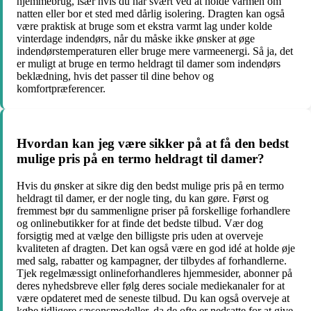
hjemmebrug, især hvis du har svært ved at holde varmen om
natten eller bor et sted med dårlig isolering. Dragten kan også
være praktisk at bruge som et ekstra varmt lag under kolde
vinterdage indendørs, når du måske ikke ønsker at øge
indendørstemperaturen eller bruge mere varmeenergi. Så ja, det
er muligt at bruge en termo heldragt til damer som indendørs
beklædning, hvis det passer til dine behov og
komfortpræferencer.
Hvordan kan jeg være sikker på at få den bedst
mulige pris på en termo heldragt til damer?
Hvis du ønsker at sikre dig den bedst mulige pris på en termo
heldragt til damer, er der nogle ting, du kan gøre. Først og
fremmest bør du sammenligne priser på forskellige forhandlere
og onlinebutikker for at finde det bedste tilbud. Vær dog
forsigtig med at vælge den billigste pris uden at overveje
kvaliteten af dragten. Det kan også være en god idé at holde øje
med salg, rabatter og kampagner, der tilbydes af forhandlerne.
Tjek regelmæssigt onlineforhandleres hjemmesider, abonner på
deres nyhedsbreve eller følg deres sociale mediekanaler for at
være opdateret med de seneste tilbud. Du kan også overveje at
købe tidligere sæsonsmodeller, da de ofte er nedsatte for at give