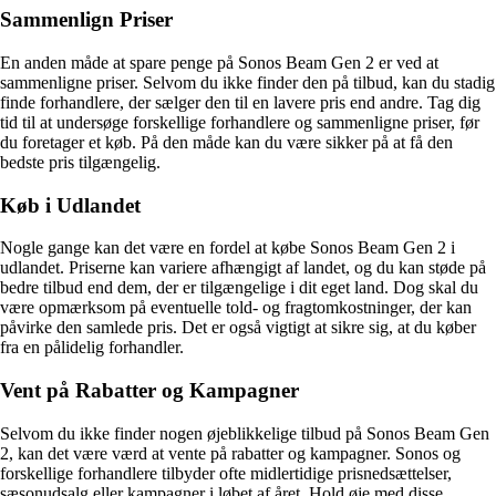
Sammenlign Priser
En anden måde at spare penge på Sonos Beam Gen 2 er ved at
sammenligne priser. Selvom du ikke finder den på tilbud, kan du stadig
finde forhandlere, der sælger den til en lavere pris end andre. Tag dig
tid til at undersøge forskellige forhandlere og sammenligne priser, før
du foretager et køb. På den måde kan du være sikker på at få den
bedste pris tilgængelig.
Køb i Udlandet
Nogle gange kan det være en fordel at købe Sonos Beam Gen 2 i
udlandet. Priserne kan variere afhængigt af landet, og du kan støde på
bedre tilbud end dem, der er tilgængelige i dit eget land. Dog skal du
være opmærksom på eventuelle told- og fragtomkostninger, der kan
påvirke den samlede pris. Det er også vigtigt at sikre sig, at du køber
fra en pålidelig forhandler.
Vent på Rabatter og Kampagner
Selvom du ikke finder nogen øjeblikkelige tilbud på Sonos Beam Gen
2, kan det være værd at vente på rabatter og kampagner. Sonos og
forskellige forhandlere tilbyder ofte midlertidige prisnedsættelser,
sæsonudsalg eller kampagner i løbet af året. Hold øje med disse