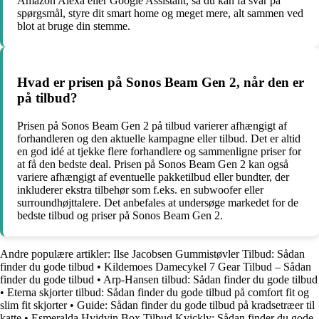
Amazon Alexa eller Google Assistant, så du kan få svar på
spørgsmål, styre dit smart home og meget mere, alt sammen ved
blot at bruge din stemme.
Hvad er prisen på Sonos Beam Gen 2, når den er
på tilbud?
Prisen på Sonos Beam Gen 2 på tilbud varierer afhængigt af
forhandleren og den aktuelle kampagne eller tilbud. Det er altid
en god idé at tjekke flere forhandlere og sammenligne priser for
at få den bedste deal. Prisen på Sonos Beam Gen 2 kan også
variere afhængigt af eventuelle pakketilbud eller bundter, der
inkluderer ekstra tilbehør som f.eks. en subwoofer eller
surroundhøjttalere. Det anbefales at undersøge markedet for de
bedste tilbud og priser på Sonos Beam Gen 2.
Andre populære artikler:
Ilse Jacobsen Gummistøvler Tilbud: Sådan
finder du gode tilbud
•
Kildemoes Damecykel 7 Gear Tilbud – Sådan
finder du gode tilbud
•
Arp-Hansen tilbud: Sådan finder du gode tilbud
•
Eterna skjorter tilbud: Sådan finder du gode tilbud på comfort fit og
slim fit skjorter
•
Guide: Sådan finder du gode tilbud på kradsetræer til
katte
•
Esmeralda Hvidvin Box Tilbud Kvickly: Sådan finder du gode