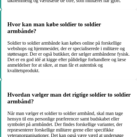
taknemmelig og værdsætte de ofre, som militæret har gjort.
Hvor kan man købe soldier to soldier
armbånde?
Soldier to soldier armbånde kan købes online på forskellige
webshops og hjemmesider, der er specialiserede i militære og
støttesager. Der er også butikker, der sælger armbåndene fysisk.
Det er en god idé at kigge efter pålidelige forhandlere og læse
anmeldelser for at sikre, at man får et autentisk og
kvalitetsprodukt.
Hvordan vælger man det rigtige soldier to soldier
armbånd?
Når man vælger et soldier to soldier armbånd, skal man tage
hensyn til ens personlige præferencer samt budskabet eller
symbolet på armbåndet. Der findes forskellige varianter, der
repræsenterer forskellige militære grene eller specifikke
veteranorganisationer. Det kan også være værd at undersøge