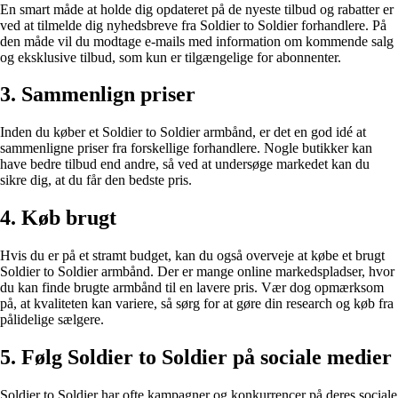
En smart måde at holde dig opdateret på de nyeste tilbud og rabatter er
ved at tilmelde dig nyhedsbreve fra Soldier to Soldier forhandlere. På
den måde vil du modtage e-mails med information om kommende salg
og eksklusive tilbud, som kun er tilgængelige for abonnenter.
3. Sammenlign priser
Inden du køber et Soldier to Soldier armbånd, er det en god idé at
sammenligne priser fra forskellige forhandlere. Nogle butikker kan
have bedre tilbud end andre, så ved at undersøge markedet kan du
sikre dig, at du får den bedste pris.
4. Køb brugt
Hvis du er på et stramt budget, kan du også overveje at købe et brugt
Soldier to Soldier armbånd. Der er mange online markedspladser, hvor
du kan finde brugte armbånd til en lavere pris. Vær dog opmærksom
på, at kvaliteten kan variere, så sørg for at gøre din research og køb fra
pålidelige sælgere.
5. Følg Soldier to Soldier på sociale medier
Soldier to Soldier har ofte kampagner og konkurrencer på deres sociale