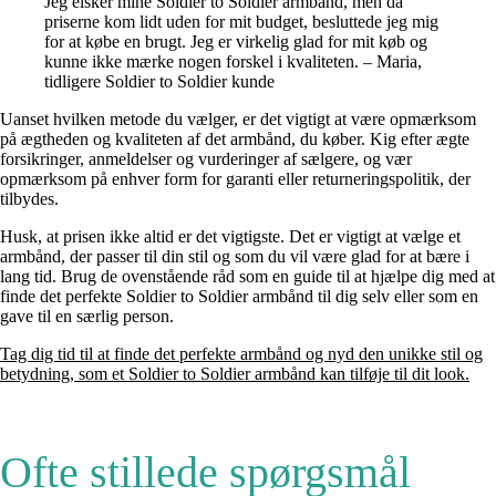
Jeg elsker mine Soldier to Soldier armbånd, men da
priserne kom lidt uden for mit budget, besluttede jeg mig
for at købe en brugt. Jeg er virkelig glad for mit køb og
kunne ikke mærke nogen forskel i kvaliteten. – Maria,
tidligere Soldier to Soldier kunde
Uanset hvilken metode du vælger, er det vigtigt at være opmærksom
på ægtheden og kvaliteten af det armbånd, du køber. Kig efter ægte
forsikringer, anmeldelser og vurderinger af sælgere, og vær
opmærksom på enhver form for garanti eller returneringspolitik, der
tilbydes.
Husk, at prisen ikke altid er det vigtigste. Det er vigtigt at vælge et
armbånd, der passer til din stil og som du vil være glad for at bære i
lang tid. Brug de ovenstående råd som en guide til at hjælpe dig med at
finde det perfekte Soldier to Soldier armbånd til dig selv eller som en
gave til en særlig person.
Tag dig tid til at finde det perfekte armbånd og nyd den unikke stil og
betydning, som et Soldier to Soldier armbånd kan tilføje til dit look.
Ofte stillede spørgsmål