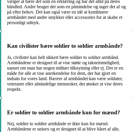
vælger at bære det som en erklæring og har det altid på deres
håndled. Andre bruger det som en påmindelse og tager det af og
på efter behov. Det kan også være en idé at kombinere
armbåndet med andre smykker eller accessories for at skabe et
personligt udtryk.
Kan civilister bære soldier to soldier armbånde?
Ja, civilister kan helt sikkert bære soldier to soldier armbånd.
Armbåndene er designet til at vise støtte og taknemmelighed,
uanset om man har nogen militær tilknytning eller ej. Det er en
måde for alle at vise anerkendelse for dem, der har gjort en
indsats for vores land. Bærere af armbåndet kan være soldater,
veteraner eller almindelige mennesker, der ønsker at vise deres
respekt.
Er soldier to soldier armbånde kun for mænd?
Nej, soldier to soldier armbånde er ikke kun for mænd.
Armbåndene er unisex og er designet til at blive båret af alle,