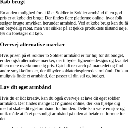
Køb brugt
En anden mulighed for at få et Soldier to Soldier armbånd til en god
pris er at købe det brugt. Der findes flere platforme online, hvor folk
sælger brugte smykker, herunder armbånd. Ved at købe brugt kan du få
en betydelig rabat, men vær sikker på at tjekke produktets tilstand nøje,
før du foretager dit køb.
Overvej alternative mærker
Hvis prisen på et Soldier to Soldier armbånd er for høj for dit budget,
er der også alternative mærker, der tilbyder lignende designs og kvalitet
til en mere overkommelig pris. Gør lidt research på markedet og find
andre smykkefirmaer, der tilbyder soldaterinspirerede armbånd. Du kan
muligvis finde et armbånd, der passer til din stil og budget.
Lav dit eget armbånd
Hvis du er lidt kreativ, kan du også overveje at lave dit eget soldier
armbånd. Der findes mange DIY-guides online, der kan hjælpe dig
med at skabe dit eget armbånd fra bunden. Dette kan være en sjov og
unik måde at få et personligt armbånd på uden at betale en formue for
det.