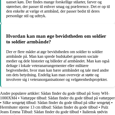
uanset køn. Der findes mange forskellige stilarter, farver og
størrelser, der passer til enhver smag og præference. Det er op til
den enkelte at vælge et armbånd, der passer bedst til deres
personlige stil og udtryk.
Hvordan kan man øge bevidstheden om soldier
to soldier armbånde?
Der er flere måder at øge bevidstheden om soldier to soldier
armbånde på. Man kan sprede budskabet gennem sociale
medier og dele historier og billeder af armbåndet. Man kan også
deltage i lokale veteranarrangementer eller militære
begivenheder, hvor man kan bære armbåndet og tale med andre
om dets betydning. Endelig kan man overveje at støtte og
involvere sig i veteranorganisationer og velgørenhedsprojekter.
Andre populære artikler:
Sådan finder du gode tilbud på Sony WH-
1000XM4
•
Vattæppe tilbud: Sådan finder du gode tilbud på vattæpper
•
Silke sengetøj tilbud: Sådan finder du gode tilbud på silke sengetøj
•
Herrnhuter stjerne 13 cm tilbud: Sådan finder du gode tilbud
•
Pulz
Jeans Emma Tilbud: Sådan finder du gode tilbud
•
Italiensk rødvin