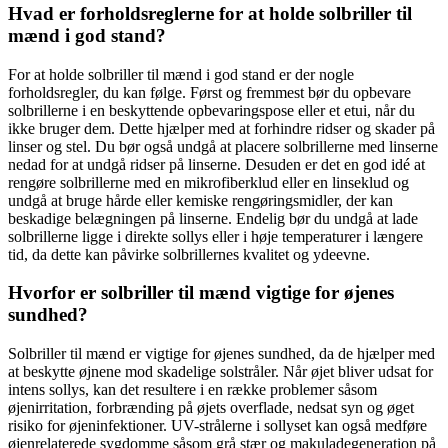
Hvad er forholdsreglerne for at holde solbriller til
mænd i god stand?
For at holde solbriller til mænd i god stand er der nogle
forholdsregler, du kan følge. Først og fremmest bør du opbevare
solbrillerne i en beskyttende opbevaringspose eller et etui, når du
ikke bruger dem. Dette hjælper med at forhindre ridser og skader på
linser og stel. Du bør også undgå at placere solbrillerne med linserne
nedad for at undgå ridser på linserne. Desuden er det en god idé at
rengøre solbrillerne med en mikrofiberklud eller en linseklud og
undgå at bruge hårde eller kemiske rengøringsmidler, der kan
beskadige belægningen på linserne. Endelig bør du undgå at lade
solbrillerne ligge i direkte sollys eller i høje temperaturer i længere
tid, da dette kan påvirke solbrillernes kvalitet og ydeevne.
Hvorfor er solbriller til mænd vigtige for øjenes
sundhed?
Solbriller til mænd er vigtige for øjenes sundhed, da de hjælper med
at beskytte øjnene mod skadelige solstråler. Når øjet bliver udsat for
intens sollys, kan det resultere i en række problemer såsom
øjenirritation, forbrænding på øjets overflade, nedsat syn og øget
risiko for øjeninfektioner. UV-strålerne i sollyset kan også medføre
øjenrelaterede sygdomme såsom grå stær og makuladegeneration på