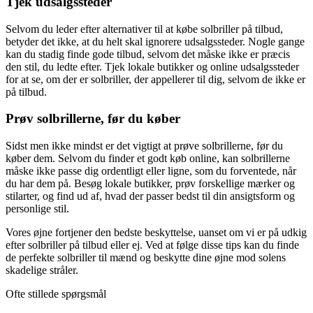
Tjek udsalgssteder
Selvom du leder efter alternativer til at købe solbriller på tilbud,
betyder det ikke, at du helt skal ignorere udsalgssteder. Nogle gange
kan du stadig finde gode tilbud, selvom det måske ikke er præcis
den stil, du ledte efter. Tjek lokale butikker og online udsalgssteder
for at se, om der er solbriller, der appellerer til dig, selvom de ikke er
på tilbud.
Prøv solbrillerne, før du køber
Sidst men ikke mindst er det vigtigt at prøve solbrillerne, før du
køber dem. Selvom du finder et godt køb online, kan solbrillerne
måske ikke passe dig ordentligt eller ligne, som du forventede, når
du har dem på. Besøg lokale butikker, prøv forskellige mærker og
stilarter, og find ud af, hvad der passer bedst til din ansigtsform og
personlige stil.
Vores øjne fortjener den bedste beskyttelse, uanset om vi er på udkig
efter solbriller på tilbud eller ej. Ved at følge disse tips kan du finde
de perfekte solbriller til mænd og beskytte dine øjne mod solens
skadelige stråler.
Ofte stillede spørgsmål