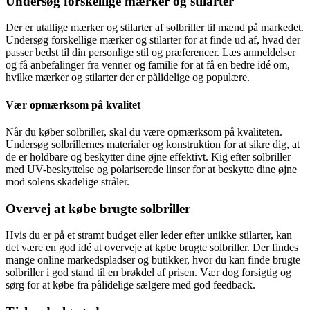
Undersøg forskellige mærker og stilarter
Der er utallige mærker og stilarter af solbriller til mænd på markedet.
Undersøg forskellige mærker og stilarter for at finde ud af, hvad der
passer bedst til din personlige stil og præferencer. Læs anmeldelser
og få anbefalinger fra venner og familie for at få en bedre idé om,
hvilke mærker og stilarter der er pålidelige og populære.
Vær opmærksom på kvalitet
Når du køber solbriller, skal du være opmærksom på kvaliteten.
Undersøg solbrillernes materialer og konstruktion for at sikre dig, at
de er holdbare og beskytter dine øjne effektivt. Kig efter solbriller
med UV-beskyttelse og polariserede linser for at beskytte dine øjne
mod solens skadelige stråler.
Overvej at købe brugte solbriller
Hvis du er på et stramt budget eller leder efter unikke stilarter, kan
det være en god idé at overveje at købe brugte solbriller. Der findes
mange online markedspladser og butikker, hvor du kan finde brugte
solbriller i god stand til en brøkdel af prisen. Vær dog forsigtig og
sørg for at købe fra pålidelige sælgere med god feedback.