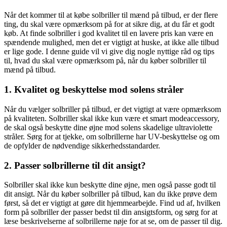
Når det kommer til at købe solbriller til mænd på tilbud, er der flere
ting, du skal være opmærksom på for at sikre dig, at du får et godt
køb. At finde solbriller i god kvalitet til en lavere pris kan være en
spændende mulighed, men det er vigtigt at huske, at ikke alle tilbud
er lige gode. I denne guide vil vi give dig nogle nyttige råd og tips
til, hvad du skal være opmærksom på, når du køber solbriller til
mænd på tilbud.
1. Kvalitet og beskyttelse mod solens stråler
Når du vælger solbriller på tilbud, er det vigtigt at være opmærksom
på kvaliteten. Solbriller skal ikke kun være et smart modeaccessory,
de skal også beskytte dine øjne mod solens skadelige ultraviolette
stråler. Sørg for at tjekke, om solbrillerne har UV-beskyttelse og om
de opfylder de nødvendige sikkerhedsstandarder.
2. Passer solbrillerne til dit ansigt?
Solbriller skal ikke kun beskytte dine øjne, men også passe godt til
dit ansigt. Når du køber solbriller på tilbud, kan du ikke prøve dem
først, så det er vigtigt at gøre dit hjemmearbejde. Find ud af, hvilken
form på solbriller der passer bedst til din ansigtsform, og sørg for at
læse beskrivelserne af solbrillerne nøje for at se, om de passer til dig.