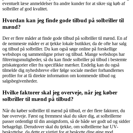
eventuelt læse anmeldelser fra andre kunder for at sikre sig køb af
solbriller af god kvalitet.
Hvordan kan jeg finde gode tilbud på solbriller til
mænd?
Der er flere måder at finde gode tilbud på solbriller til mænd. En af
de nemmeste måder er at tjekke lokale butikker, da de ofte har salg
og tilbud på solbriller. Du kan også søge online på forskellige
webshops og sammenligne priser og tilbud. Mange webshops har
filtreringsmuligheder, så du kan finde solbriller på tilbud i bestemte
priskategorier eller fra specifikke mærker. Endelig kan du også
tilmelde dig nyhedsbreve eller følge sociale medier forhandlernes
profiler for at få direkte information om kommende tilbud og
salgsbegivenheder.
Hvilke faktorer skal jeg overveje, når jeg køber
solbriller til mænd på tilbud?
Når du køber solbriller til mænd på tilbud, er der flere faktorer, du
bør overveje. Først og fremmest skal du sikre dig, at solbrillerne
passer ordentligt til din ansigtsform, så de både ser godt ud og sidder
behageligt. Derudover skal du tjekke, om solbrillerne har UV-
beskyttelse, da dette er vigtigt for at beskytte dine øjne mod