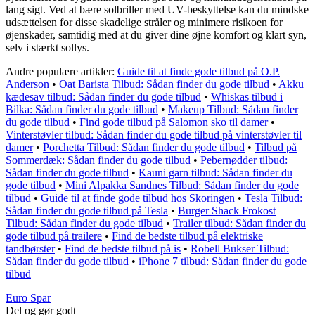
lang sigt. Ved at bære solbriller med UV-beskyttelse kan du mindske
udsættelsen for disse skadelige stråler og minimere risikoen for
øjenskader, samtidig med at du giver dine øjne komfort og klart syn,
selv i stærkt sollys.
Andre populære artikler:
Guide til at finde gode tilbud på O.P.
Anderson
•
Oat Barista Tilbud: Sådan finder du gode tilbud
•
Akku
kædesav tilbud: Sådan finder du gode tilbud
•
Whiskas tilbud i
Bilka: Sådan finder du gode tilbud
•
Makeup Tilbud: Sådan finder
du gode tilbud
•
Find gode tilbud på Salomon sko til damer
•
Vinterstøvler tilbud: Sådan finder du gode tilbud på vinterstøvler til
damer
•
Porchetta Tilbud: Sådan finder du gode tilbud
•
Tilbud på
Sommerdæk: Sådan finder du gode tilbud
•
Pebernødder tilbud:
Sådan finder du gode tilbud
•
Kauni garn tilbud: Sådan finder du
gode tilbud
•
Mini Alpakka Sandnes Tilbud: Sådan finder du gode
tilbud
•
Guide til at finde gode tilbud hos Skoringen
•
Tesla Tilbud:
Sådan finder du gode tilbud på Tesla
•
Burger Shack Frokost
Tilbud: Sådan finder du gode tilbud
•
Trailer tilbud: Sådan finder du
gode tilbud på trailere
•
Find de bedste tilbud på elektriske
tandbørster
•
Find de bedste tilbud på is
•
Robell Bukser Tilbud:
Sådan finder du gode tilbud
•
iPhone 7 tilbud: Sådan finder du gode
tilbud
Euro Spar
Del og gør godt