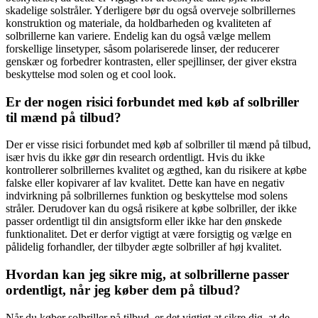
skadelige solstråler. Yderligere bør du også overveje solbrillernes
konstruktion og materiale, da holdbarheden og kvaliteten af
solbrillerne kan variere. Endelig kan du også vælge mellem
forskellige linsetyper, såsom polariserede linser, der reducerer
genskær og forbedrer kontrasten, eller spejllinser, der giver ekstra
beskyttelse mod solen og et cool look.
Er der nogen risici forbundet med køb af solbriller
til mænd på tilbud?
Der er visse risici forbundet med køb af solbriller til mænd på tilbud,
især hvis du ikke gør din research ordentligt. Hvis du ikke
kontrollerer solbrillernes kvalitet og ægthed, kan du risikere at købe
falske eller kopivarer af lav kvalitet. Dette kan have en negativ
indvirkning på solbrillernes funktion og beskyttelse mod solens
stråler. Derudover kan du også risikere at købe solbriller, der ikke
passer ordentligt til din ansigtsform eller ikke har den ønskede
funktionalitet. Det er derfor vigtigt at være forsigtig og vælge en
pålidelig forhandler, der tilbyder ægte solbriller af høj kvalitet.
Hvordan kan jeg sikre mig, at solbrillerne passer
ordentligt, når jeg køber dem på tilbud?
Når du køber solbriller på tilbud, er det vigtigt at sikre dig, at de