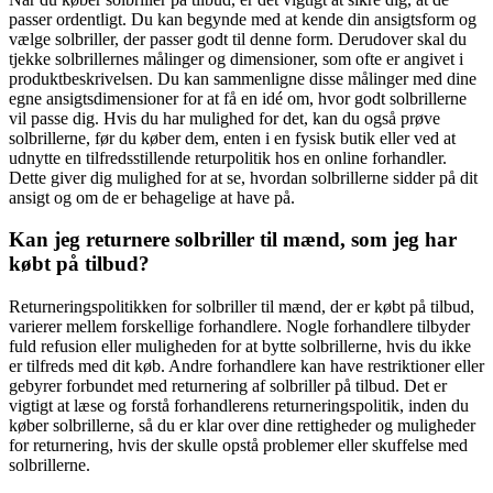
passer ordentligt. Du kan begynde med at kende din ansigtsform og
vælge solbriller, der passer godt til denne form. Derudover skal du
tjekke solbrillernes målinger og dimensioner, som ofte er angivet i
produktbeskrivelsen. Du kan sammenligne disse målinger med dine
egne ansigtsdimensioner for at få en idé om, hvor godt solbrillerne
vil passe dig. Hvis du har mulighed for det, kan du også prøve
solbrillerne, før du køber dem, enten i en fysisk butik eller ved at
udnytte en tilfredsstillende returpolitik hos en online forhandler.
Dette giver dig mulighed for at se, hvordan solbrillerne sidder på dit
ansigt og om de er behagelige at have på.
Kan jeg returnere solbriller til mænd, som jeg har
købt på tilbud?
Returneringspolitikken for solbriller til mænd, der er købt på tilbud,
varierer mellem forskellige forhandlere. Nogle forhandlere tilbyder
fuld refusion eller muligheden for at bytte solbrillerne, hvis du ikke
er tilfreds med dit køb. Andre forhandlere kan have restriktioner eller
gebyrer forbundet med returnering af solbriller på tilbud. Det er
vigtigt at læse og forstå forhandlerens returneringspolitik, inden du
køber solbrillerne, så du er klar over dine rettigheder og muligheder
for returnering, hvis der skulle opstå problemer eller skuffelse med
solbrillerne.