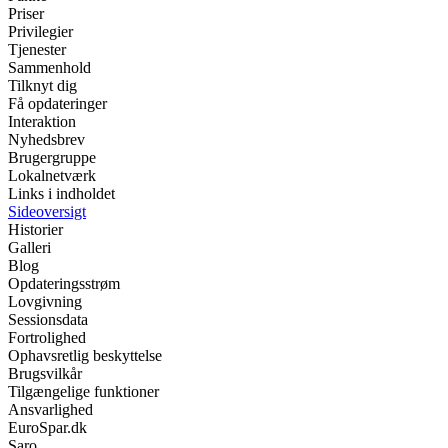
Priser
Privilegier
Tjenester
Sammenhold
Tilknyt dig
Få opdateringer
Interaktion
Nyhedsbrev
Brugergruppe
Lokalnetværk
Links i indholdet
Sideoversigt
Historier
Galleri
Blog
Opdateringsstrøm
Lovgivning
Sessionsdata
Fortrolighed
Ophavsretlig beskyttelse
Brugsvilkår
Tilgængelige funktioner
Ansvarlighed
EuroSpar.dk
Saro