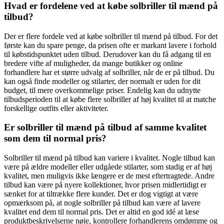
Hvad er fordelene ved at købe solbriller til mænd på
tilbud?
Der er flere fordele ved at købe solbriller til mænd på tilbud. For det
første kan du spare penge, da prisen ofte er markant lavere i forhold
til købstidspunktet uden tilbud. Derudover kan du få adgang til en
bredere vifte af muligheder, da mange butikker og online
forhandlere har et større udvalg af solbriller, når de er på tilbud. Du
kan også finde modeller og stilarter, der normalt er uden for dit
budget, til mere overkommelige priser. Endelig kan du udnytte
tilbudsperioden til at købe flere solbriller af høj kvalitet til at matche
forskellige outfits eller aktiviteter.
Er solbriller til mænd på tilbud af samme kvalitet
som dem til normal pris?
Solbriller til mænd på tilbud kan variere i kvalitet. Nogle tilbud kan
være på ældre modeller eller udgåede stilarter, som stadig er af høj
kvalitet, men muligvis ikke længere er de mest eftertragtede. Andre
tilbud kan være på nyere kollektioner, hvor prisen midlertidigt er
sænket for at tiltrække flere kunder. Det er dog vigtigt at være
opmærksom på, at nogle solbriller på tilbud kan være af lavere
kvalitet end dem til normal pris. Det er altid en god idé at læse
produktbeskrivelserne nøje, kontrollere forhandlerens omdømme og