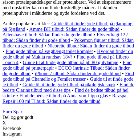
såsom proteinpandekager eller proteinbarer. Ved at eksperimentere
med opskrifter kan man finde forskellige måder at inkludere
proteinpulver i måltiderne og nyde fordelene ved det.
Andre populære artikler:
Guide til at finde gode tilbud på glamping
på Sjælland
•
Amme BH tilbud: Sådan finder du gode tilbud
•
Aftershave tilbud: Sådan finder du gode tilbud
•
Flyverdragt 122
tilbud: Sådan finder du gode tilbud
•
Pokemon figurer tilbud: Sådan
finder du gode tilbud
•
Nicorette tilbud: Sådan finder du gode tilbud
•
Find gode tilbud på væghængt toilet komplet
•
Hvordan finder du
gode tilbud på Makita rundsav 18v?
•
Find gode tilbud på Libero
Touch 4
•
Guide til at finde gode tilbud på ph 80 gulvlampe
•
Find
gode tilbud på printerpapir
•
ECCO Intrinsic Tilbud: Sådan finder
du gode tilbud
•
iPhone 7 tilbud: Sådan finder du gode tilbud
•
Find
gode tilbud på Chantelle og Femilet trusser
•
Guide til at finde gode
te tilbud
•
Guide til at finde gode tilbud på økologisk smør
•
Find de
bedste Clarins tilbud med disse tips
•
Find de bedste tilbud på hel
skinke
•
Find de bedste tilbud på Anna von Lippa glas
•
Razspa
Repair 100 ml Tilbud: Sådan finder du gode tilbud
Euro Spar
Del og gør godt
X
Facebook
Instagram