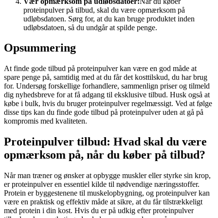
Vær opmærksom på udløbsdatoer:
Når du køber
proteinpulver på tilbud, skal du være opmærksom på
udløbsdatoen. Sørg for, at du kan bruge produktet inden
udløbsdatoen, så du undgår at spilde penge.
Opsummering
At finde gode tilbud på proteinpulver kan være en god måde at
spare penge på, samtidig med at du får det kosttilskud, du har brug
for. Undersøg forskellige forhandlere, sammenlign priser og tilmeld
dig nyhedsbreve for at få adgang til eksklusive tilbud. Husk også at
købe i bulk, hvis du bruger proteinpulver regelmæssigt. Ved at følge
disse tips kan du finde gode tilbud på proteinpulver uden at gå på
kompromis med kvaliteten.
Proteinpulver tilbud: Hvad skal du være
opmærksom på, når du køber på tilbud?
Når man træner og ønsker at opbygge muskler eller styrke sin krop,
er proteinpulver en essentiel kilde til nødvendige næringsstoffer.
Protein er byggestenene til muskelopbygning, og proteinpulver kan
være en praktisk og effektiv måde at sikre, at du får tilstrækkeligt
med protein i din kost. Hvis du er på udkig efter proteinpulver