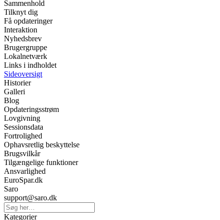
Sammenhold
Tilknyt dig
Få opdateringer
Interaktion
Nyhedsbrev
Brugergruppe
Lokalnetværk
Links i indholdet
Sideoversigt
Historier
Galleri
Blog
Opdateringsstrøm
Lovgivning
Sessionsdata
Fortrolighed
Ophavsretlig beskyttelse
Brugsvilkår
Tilgængelige funktioner
Ansvarlighed
EuroSpar.dk
Saro
support@saro.dk
Kategorier