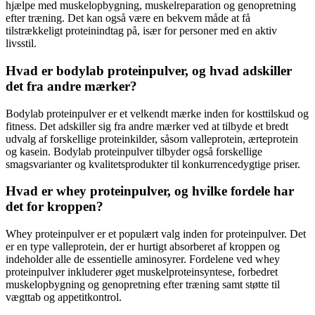
hjælpe med muskelopbygning, muskelreparation og genopretning
efter træning. Det kan også være en bekvem måde at få
tilstrækkeligt proteinindtag på, især for personer med en aktiv
livsstil.
Hvad er bodylab proteinpulver, og hvad adskiller
det fra andre mærker?
Bodylab proteinpulver er et velkendt mærke inden for kosttilskud og
fitness. Det adskiller sig fra andre mærker ved at tilbyde et bredt
udvalg af forskellige proteinkilder, såsom valleprotein, ærteprotein
og kasein. Bodylab proteinpulver tilbyder også forskellige
smagsvarianter og kvalitetsprodukter til konkurrencedygtige priser.
Hvad er whey proteinpulver, og hvilke fordele har
det for kroppen?
Whey proteinpulver er et populært valg inden for proteinpulver. Det
er en type valleprotein, der er hurtigt absorberet af kroppen og
indeholder alle de essentielle aminosyrer. Fordelene ved whey
proteinpulver inkluderer øget muskelproteinsyntese, forbedret
muskelopbygning og genopretning efter træning samt støtte til
vægttab og appetitkontrol.