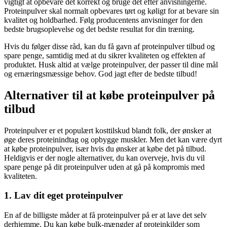
vigtigt at opbevare det korrekt og bruge det efter anvisningerne.
Proteinpulver skal normalt opbevares tørt og køligt for at bevare sin
kvalitet og holdbarhed. Følg producentens anvisninger for den
bedste brugsoplevelse og det bedste resultat for din træning.
Hvis du følger disse råd, kan du få gavn af proteinpulver tilbud og
spare penge, samtidig med at du sikrer kvaliteten og effekten af
produktet. Husk altid at vælge proteinpulver, der passer til dine mål
og ernæringsmæssige behov. God jagt efter de bedste tilbud!
Alternativer til at købe proteinpulver på
tilbud
Proteinpulver er et populært kosttilskud blandt folk, der ønsker at
øge deres proteinindtag og opbygge muskler. Men det kan være dyrt
at købe proteinpulver, især hvis du ønsker at købe det på tilbud.
Heldigvis er der nogle alternativer, du kan overveje, hvis du vil
spare penge på dit proteinpulver uden at gå på kompromis med
kvaliteten.
1. Lav dit eget proteinpulver
En af de billigste måder at få proteinpulver på er at lave det selv
derhjemme. Du kan købe bulk-mængder af proteinkilder som