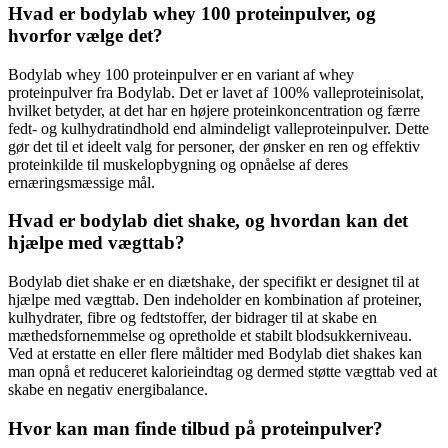
Hvad er bodylab whey 100 proteinpulver, og
hvorfor vælge det?
Bodylab whey 100 proteinpulver er en variant af whey
proteinpulver fra Bodylab. Det er lavet af 100% valleproteinisolat,
hvilket betyder, at det har en højere proteinkoncentration og færre
fedt- og kulhydratindhold end almindeligt valleproteinpulver. Dette
gør det til et ideelt valg for personer, der ønsker en ren og effektiv
proteinkilde til muskelopbygning og opnåelse af deres
ernæringsmæssige mål.
Hvad er bodylab diet shake, og hvordan kan det
hjælpe med vægttab?
Bodylab diet shake er en diætshake, der specifikt er designet til at
hjælpe med vægttab. Den indeholder en kombination af proteiner,
kulhydrater, fibre og fedtstoffer, der bidrager til at skabe en
mæthedsfornemmelse og opretholde et stabilt blodsukkerniveau.
Ved at erstatte en eller flere måltider med Bodylab diet shakes kan
man opnå et reduceret kalorieindtag og dermed støtte vægttab ved at
skabe en negativ energibalance.
Hvor kan man finde tilbud på proteinpulver?