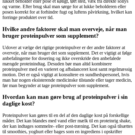
lukket beholder eller pose et køligt, tørt sted, væk fra direkte sollys
og varme. Efter brug skal man sørge for at lukke beholderen eller
posen korrekt for at forhindre fugt og luftens påvirkning, hvilket kan
forringe produktet over tid.
Hvilke andre faktorer skal man overveje, når man
bruger proteinpulver som supplement?
Udover at vælge det rigtige proteinpulver er der andre faktorer at
overveje, når man bruger det som supplement. Det er vigtigt at følge
anbefalingerne for dosering og ikke overskride den anbefalede
mængde proteinindtag. Desuden bør man altid kombinere
proteinpulver med en varieret og afbalanceret kost samt regelmæssig
motion. Det er også vigtigt at konsultere en sundhedspersonel, hvis
man har nogen eksisterende medicinske tilstande eller tager medicin,
før man begynder at tage proteinpulver som supplement.
Hvordan kan man gøre brug af proteinpulver i sin
daglige kost?
Proteinpulver kan gøres til en del af den daglige kost på forskellige
måder. Det kan blandes med vand eller mælk til en proteinrig shake,
der kan indtages sommelre- eller post-træning. Det kan også tilsættes
til smoothies, yoghurt eller bages som en ingrediens i opskrifter