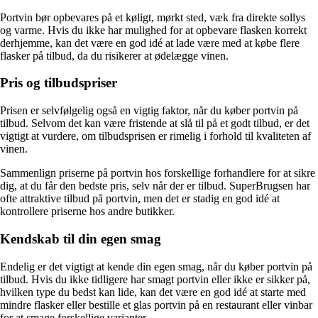
Portvin bør opbevares på et køligt, mørkt sted, væk fra direkte sollys
og varme. Hvis du ikke har mulighed for at opbevare flasken korrekt
derhjemme, kan det være en god idé at lade være med at købe flere
flasker på tilbud, da du risikerer at ødelægge vinen.
Pris og tilbudspriser
Prisen er selvfølgelig også en vigtig faktor, når du køber portvin på
tilbud. Selvom det kan være fristende at slå til på et godt tilbud, er det
vigtigt at vurdere, om tilbudsprisen er rimelig i forhold til kvaliteten af
vinen.
Sammenlign priserne på portvin hos forskellige forhandlere for at sikre
dig, at du får den bedste pris, selv når der er tilbud. SuperBrugsen har
ofte attraktive tilbud på portvin, men det er stadig en god idé at
kontrollere priserne hos andre butikker.
Kendskab til din egen smag
Endelig er det vigtigt at kende din egen smag, når du køber portvin på
tilbud. Hvis du ikke tidligere har smagt portvin eller ikke er sikker på,
hvilken type du bedst kan lide, kan det være en god idé at starte med
mindre flasker eller bestille et glas portvin på en restaurant eller vinbar
for at smage forskellige varianter.