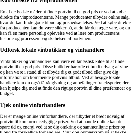
Køb direkte fra vinproducenten
En af de bedste måder at finde portvin til en god pris er ved at købe
direkte fra vinproducenterne. Mange producenter tilbyder online salg,
hvor du kan finde gode tilbud og prisnedsættelser. Ved at købe direkte
fra producenten kan du være sikker på, at du får den ægte vare, og du
kan få en mere personlig oplevelse ved at lære om producentens
historie og processen bag skabelsen af portvinen.
Udforsk lokale vinbutikker og vinhandlere
Vinbutikker og vinhandlere kan være en fantastisk kilde til at finde
portvin til en god pris. Disse butikker har ofte et bredt udvalg af vine
og kan være i stand til at tilbyde dig et godt tilbud eller give dig
information om kommende portvins-tilbud. Ved at besøge lokale
handlere kan du også få rådgivning og anbefalinger fra eksperter, der
kan hjælpe dig med at finde den rigtige portvin til dine præferencer og
budget.
Tjek online vinforhandlere
Der er mange online vinforhandlere, der tilbyder et bredt udvalg af
portvin til konkurrencedygtige priser. Ved at handle online kan du
spare tid og energi ved at se dig omkring og sammenligne priser og
tilbud fra forskellige forhandlere. Vær dog opmærksom på at tjekke