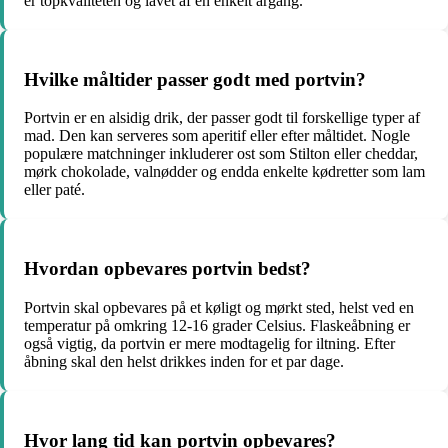
er topkvaliteten og lavet af en enkelt årgang.
Hvilke måltider passer godt med portvin?
Portvin er en alsidig drik, der passer godt til forskellige typer af
mad. Den kan serveres som aperitif eller efter måltidet. Nogle
populære matchninger inkluderer ost som Stilton eller cheddar,
mørk chokolade, valnødder og endda enkelte kødretter som lam
eller paté.
Hvordan opbevares portvin bedst?
Portvin skal opbevares på et køligt og mørkt sted, helst ved en
temperatur på omkring 12-16 grader Celsius. Flaskeåbning er
også vigtig, da portvin er mere modtagelig for iltning. Efter
åbning skal den helst drikkes inden for et par dage.
Hvor lang tid kan portvin opbevares?