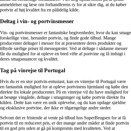
anmeldelser og læse om forhandlerens ry for at sikre dig, at du køber
portvin af høj kvalitet fra en pålidelig kilde.
Deltag i vin- og portvinsmesser
Vin- og portvinsmesser er fantastiske begivenheder, hvor du kan smage
forskellige vine, herunder portvin, og finde gode tilbud. Mange
producenter deltager i messer for at præsentere deres produkter og
tilbyde særlige priser til messegæster. Ved at deltage i sådanne messer
får du mulighed for at opleve en bred vifte af portvine og få indsigt i
deres smagsnuancer og kvalitet.
Tag på vinrejse til Portugal
Hvis du er en stor portvin-entusiast, kan en vinrejse til Portugal være
en fantastisk mulighed for at opleve portvinens hjemland og købe den
direkte fra lokale producenter. På en vinrejse vil du have mulighed for
at besøge vingårde, deltage i smagninger og købe portvin direkte fra
kilden. Dette kan være en unik oplevelse, og du kan opdage sjældne
og eksklusive portvine, der ikke er tilgængelige andre steder.
Selvom det er fristende at vente på tilbud hos SuperBrugsen for at få
portvin til en reduceret pris, er der mange andre måder at finde portvin
til en god pris uden at gå på kompromis med kvaliteten. Ved at