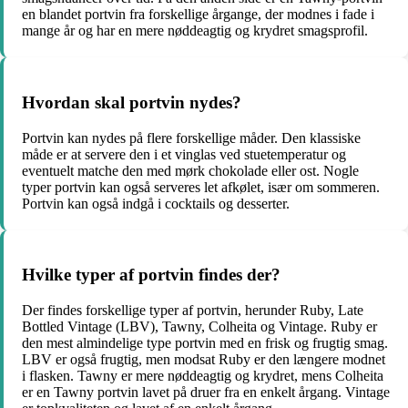
en blandet portvin fra forskellige årgange, der modnes i fade i
mange år og har en mere nøddeagtig og krydret smagsprofil.
Hvordan skal portvin nydes?
Portvin kan nydes på flere forskellige måder. Den klassiske
måde er at servere den i et vinglas ved stuetemperatur og
eventuelt matche den med mørk chokolade eller ost. Nogle
typer portvin kan også serveres let afkølet, især om sommeren.
Portvin kan også indgå i cocktails og desserter.
Hvilke typer af portvin findes der?
Der findes forskellige typer af portvin, herunder Ruby, Late
Bottled Vintage (LBV), Tawny, Colheita og Vintage. Ruby er
den mest almindelige type portvin med en frisk og frugtig smag.
LBV er også frugtig, men modsat Ruby er den længere modnet
i flasken. Tawny er mere nøddeagtig og krydret, mens Colheita
er en Tawny portvin lavet på druer fra en enkelt årgang. Vintage