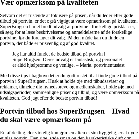
Vær opmærksom på kvaliteten
Selvom det er fristende at fokusere på prisen, når du leder efter gode
tilbud på portvin, er det også vigtigt at være opmærksom på kvaliteten.
SuperBrugsen har et bredt udvalg af portvine i forskellige prisklasser,
så sørg for at læse beskrivelserne og anmeldelserne af de forskellige
portvine, før du foretager dit valg. På den måde kan du finde en
portvin, der både er prisvenlig og af god kvalitet.
Jeg har altid fundet de bedste tilbud på portvin i
SuperBrugsen. Deres udvalg er fantastisk, og personalet
er altid hjælpsomme og venlige. – Maria, portvinentusiast
Med disse tips i baghovedet er du godt rustet til at finde gode tilbud på
portvin i SuperBrugsen. Husk at holde øje med tilbudsaviser og
reklamer, tilmelde dig nyhedsbreve og medlemskaber, holde øje med
udsalgsperioder, sammenligne priser og tilbud, og være opmærksom på
kvaliteten. God jagt efter de bedste portvin tilbud!
Portvin tilbud hos SuperBrugsen – Hvad
du skal være opmærksom på
En af de ting, der virkelig kan gøre en aften ekstra hyggelig, er at nyde
et glas portvin. Den rige, søde smag og den karakteristiske duft gør