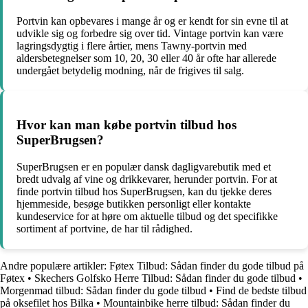
Portvin kan opbevares i mange år og er kendt for sin evne til at
udvikle sig og forbedre sig over tid. Vintage portvin kan være
lagringsdygtig i flere årtier, mens Tawny-portvin med
aldersbetegnelser som 10, 20, 30 eller 40 år ofte har allerede
undergået betydelig modning, når de frigives til salg.
Hvor kan man købe portvin tilbud hos
SuperBrugsen?
SuperBrugsen er en populær dansk dagligvarebutik med et
bredt udvalg af vine og drikkevarer, herunder portvin. For at
finde portvin tilbud hos SuperBrugsen, kan du tjekke deres
hjemmeside, besøge butikken personligt eller kontakte
kundeservice for at høre om aktuelle tilbud og det specifikke
sortiment af portvine, de har til rådighed.
Andre populære artikler:
Føtex Tilbud: Sådan finder du gode tilbud på
Føtex
•
Skechers Golfsko Herre Tilbud: Sådan finder du gode tilbud
•
Morgenmad tilbud: Sådan finder du gode tilbud
•
Find de bedste tilbud
på oksefilet hos Bilka
•
Mountainbike herre tilbud: Sådan finder du