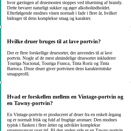
hvor gæringen af druemosten stoppes ved tilsætning af brandy.
Dette bevarer naturligt sukker og øger alkoholindholdet.
Efterfølgende modnes vinen normalt i fade i flere år, hvilket
bidrager til dens komplekse smag og karakter.
Hvilke druer bruges til at lave portvin?
Der er flere forskellige druesorter, der anvendes til at lave
portvin. Nogle af de mest almindelige druesorter inkluderer
Touriga Nacional, Touriga Franca, Tinta Roriz og Tinta
Barroca. Disse druer giver portvinen dens karakteristiske
smagsprofil.
Hvad er forskellen mellem en Vintage-portvin og
en Tawny-portvin?
En Vintage-portvin er produceret af druer fra en enkelt årgang
og er normalt frisk og fuld af frugtige aromaer. Den modnes
typisk i flasken i flere årtier og udvikler komplekse
smagsnuancer over tid. På den anden side er en Tawny-portvin