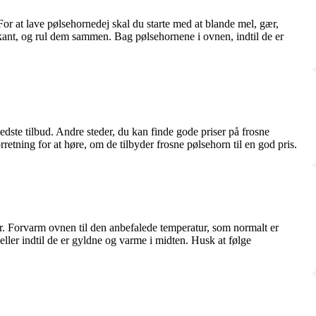
 For at lave pølsehornedej skal du starte med at blande mel, gær,
rekant, og rul dem sammen. Bag pølsehornene i ovnen, indtil de er
edste tilbud. Andre steder, du kan finde gode priser på frosne
retning for at høre, om de tilbyder frosne pølsehorn til en god pris.
ur. Forvarm ovnen til den anbefalede temperatur, som normalt er
ler indtil de er gyldne og varme i midten. Husk at følge