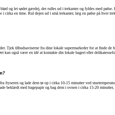
 blød og let sødet gærdej, der rulles ud i trekanter og fyldes med pølse.
e i cirka en time. Rul dejen ud i små trekanter, læg en pølse på hver t
der. Tjek tilbudsaviserne fra dine lokale supermarkeder for at finde de b
t kan også være en idé at kontakte din lokale bageri eller delikatessefor
rn?
 fra fryseren og lade dem tø op i cirka 10-15 minutter ved stuetemperat
de beklædt med bagepapir og bag dem i ovnen i cirka 15-20 minutter, el