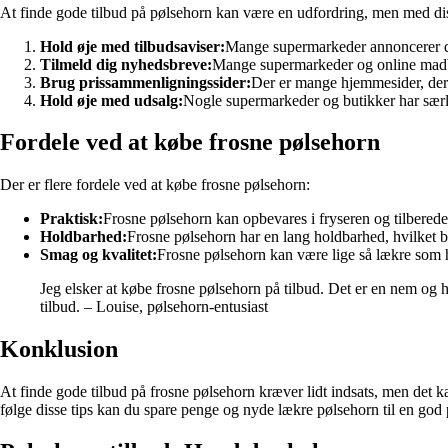
At finde gode tilbud på pølsehorn kan være en udfordring, men med disse
Hold øje med tilbudsaviser:
Mange supermarkeder annoncerer der
Tilmeld dig nyhedsbreve:
Mange supermarkeder og online madbut
Brug prissammenligningssider:
Der er mange hjemmesider, der s
Hold øje med udsalg:
Nogle supermarkeder og butikker har særlig
Fordele ved at købe frosne pølsehorn
Der er flere fordele ved at købe frosne pølsehorn:
Praktisk:
Frosne pølsehorn kan opbevares i fryseren og tilberedes 
Holdbarhed:
Frosne pølsehorn har en lang holdbarhed, hvilket b
Smag og kvalitet:
Frosne pølsehorn kan være lige så lækre som 
Jeg elsker at købe frosne pølsehorn på tilbud. Det er en nem og hu
tilbud. – Louise, pølsehorn-entusiast
Konklusion
At finde gode tilbud på frosne pølsehorn kræver lidt indsats, men det
følge disse tips kan du spare penge og nyde lækre pølsehorn til en god 