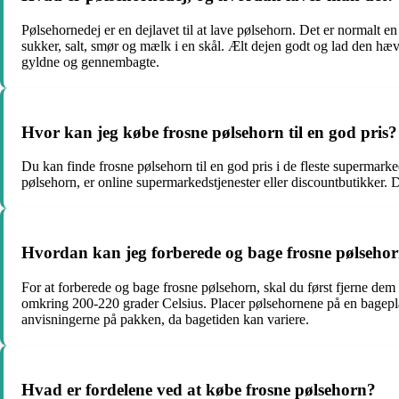
Pølsehornedej er en dejlavet til at lave pølsehorn. Det er normalt en
sukker, salt, smør og mælk i en skål. Ælt dejen godt og lad den hæv
gyldne og gennembagte.
Hvor kan jeg købe frosne pølsehorn til en god pris?
Du kan finde frosne pølsehorn til en god pris i de fleste supermarke
pølsehorn, er online supermarkedstjenester eller discountbutikker. De
Hvordan kan jeg forberede og bage frosne pølseho
For at forberede og bage frosne pølsehorn, skal du først fjerne dem
omkring 200-220 grader Celsius. Placer pølsehornene på en bagepla
anvisningerne på pakken, da bagetiden kan variere.
Hvad er fordelene ved at købe frosne pølsehorn?