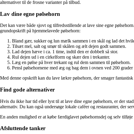
alternativer til de frosne varianter på tilbud.
Lav dine egne pølsehorn
Det kan være både sjovt og tilfredsstillende at lave sine egne pølsehor
grundopskrift på hjemmelavede pølsehorn:
Bland gær, sukker og lun mælk sammen i en skål og lad det hvile
Tilsæt mel, salt og smør til skålen og ælt dejen godt sammen.
Lad dejen hæve i ca. 1 time, indtil den er dobbelt så stor.
Rul dejen ud i en cirkelform og skær den i trekanter.
Læg en pølse på hver trekant og rul dem sammen til pølsehorn.
Pensl pølsehornene med æg og bag dem i ovnen ved 200 grader i c
Med denne opskrift kan du lave lækre pølsehorn, der smager fantastisk o
Find gode alternativer
Hvis du ikke har tid eller lyst til at lave dine egne pølsehorn, er der s
alternativ. Du kan også undersøge lokale caféer og restauranter, der s
En anden mulighed er at købe færdiglavet pølsehornsdej og selv tilføje
Afsluttende tanker