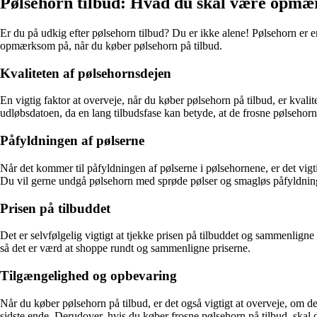
Pølsehorn tilbud: Hvad du skal være opmæ
Er du på udkig efter pølsehorn tilbud? Du er ikke alene! Pølsehorn er 
opmærksom på, når du køber pølsehorn på tilbud.
Kvaliteten af pølsehornsdejen
En vigtig faktor at overveje, når du køber pølsehorn på tilbud, er kvali
udløbsdatoen, da en lang tilbudsfase kan betyde, at de frosne pølsehorn 
Påfyldningen af pølserne
Når det kommer til påfyldningen af pølserne i pølsehornene, er det vig
Du vil gerne undgå pølsehorn med sprøde pølser og smagløs påfyldnin
Prisen på tilbuddet
Det er selvfølgelig vigtigt at tjekke prisen på tilbuddet og sammenligne
så det er værd at shoppe rundt og sammenligne priserne.
Tilgængelighed og opbevaring
Når du køber pølsehorn på tilbud, er det også vigtigt at overveje, om de 
sidste ende. Derudover, hvis du køber frosne pølsehorn på tilbud, skal 