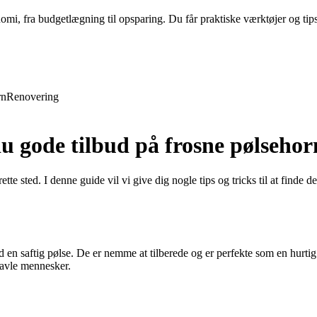
nomi, fra budgetlægning til opsparing. Du får praktiske værktøjer og tip
rn
Renovering
u gode tilbud på frosne pølsehor
tte sted. I denne guide vil vi give dig nogle tips og tricks til at finde
d en saftig pølse. De er nemme at tilberede og er perfekte som en hurti
travle mennesker.