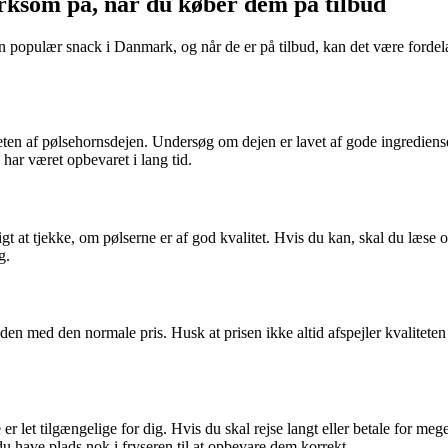
rksom på, når du køber dem på tilbud
en populær snack i Danmark, og når de er på tilbud, kan det være fordel
teten af pølsehornsdejen. Undersøg om dejen er lavet af gode ingredienser
har været opbevaret i lang tid.
tigt at tjekke, om pølserne er af god kvalitet. Hvis du kan, skal du læ
g.
 den med den normale pris. Husk at prisen ikke altid afspejler kvalitete
er let tilgængelige for dig. Hvis du skal rejse langt eller betale for me
du have plads nok i fryseren til at opbevare dem korrekt.