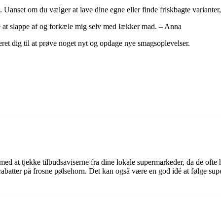
 Uanset om du vælger at lave dine egne eller finde friskbagte varianter, 
de at slappe af og forkæle mig selv med lækker mad. – Anna
reret dig til at prøve noget nyt og opdage nye smagsoplevelser.
 med at tjekke tilbudsaviserne fra dine lokale supermarkeder, da de oft
rabatter på frosne pølsehorn. Det kan også være en god idé at følge su