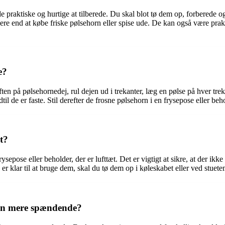
 de praktiske og hurtige at tilberede. Du skal blot tø dem op, forberede
re end at købe friske pølsehorn eller spise ude. De kan også være prakti
e?
ten på pølsehornedej, rul dejen ud i trekanter, læg en pølse på hver t
il de er faste. Stil derefter de frosne pølsehorn i en frysepose eller beho
t?
epose eller beholder, der er lufttæt. Det er vigtigt at sikre, at der ikke
 er klar til at bruge dem, skal du tø dem op i køleskabet eller ved stue
rn mere spændende?