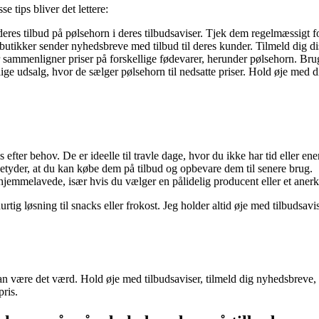
 tips bliver det lettere:
es tilbud på pølsehorn i deres tilbudsaviser. Tjek dem regelmæssigt fo
ikker sender nyhedsbreve med tilbud til deres kunder. Tilmeld dig diss
ammenligner priser på forskellige fødevarer, herunder pølsehorn. Brug d
e udsalg, hvor de sælger pølsehorn til nedsatte priser. Hold øje med diss
efter behov. De er ideelle til travle dage, hvor du ikke har tid eller ene
etyder, at du kan købe dem på tilbud og opbevare dem til senere brug.
hjemmelavede, især hvis du vælger en pålidelig producent eller et ane
rtig løsning til snacks eller frokost. Jeg holder altid øje med tilbudsa
 kan være det værd. Hold øje med tilbudsaviser, tilmeld dig nyhedsbre
pris.