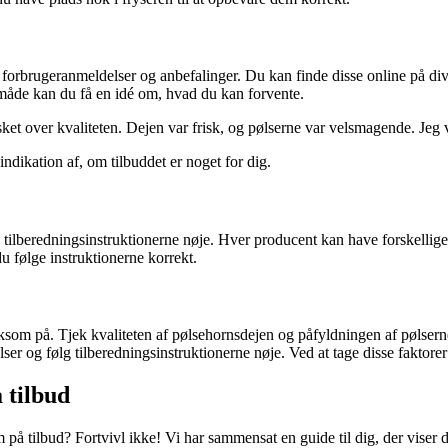
forbrugeranmeldelser og anbefalinger. Du kan finde disse online på divers
 måde kan du få en idé om, hvad du kan forvente.
sket over kvaliteten. Dejen var frisk, og pølserne var velsmagende. Jeg v
dikation af, om tilbuddet er noget for dig.
ge tilberedningsinstruktionerne nøje. Hver producent kan have forskellig
u følge instruktionerne korrekt.
rksom på. Tjek kvaliteten af pølsehornsdejen og påfyldningen af pølser
og følg tilberedningsinstruktionerne nøje. Ved at tage disse faktorer i
å tilbud
m på tilbud? Fortvivl ikke! Vi har sammensat en guide til dig, der viser