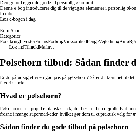
Den grundlæggende guide til personlig økonomi
Denne e-bog introducerer dig til de vigtigste elementer i personlig øko
fremtid.
Læs e-bogen i dag
Euro Spar
Kategorier
Forsikring
Investor
Finans
Forbrug
Virksomhed
Penge
Vejledning
Auto
Bø
Log ind
Tilmeld
Mailnyt
Pølsehorn tilbud: Sådan finder d
Er du på udkig efter en god pris på pølsehorn? Så er du kommet til det re
favoritsnacks!
Hvad er pølsehorn?
Pølsehorn er en populær dansk snack, der består af en dejrulle fyldt me
frosne i mange supermarkeder, hvilket gør dem til et praktisk valg for 
Sådan finder du gode tilbud på pølsehorn