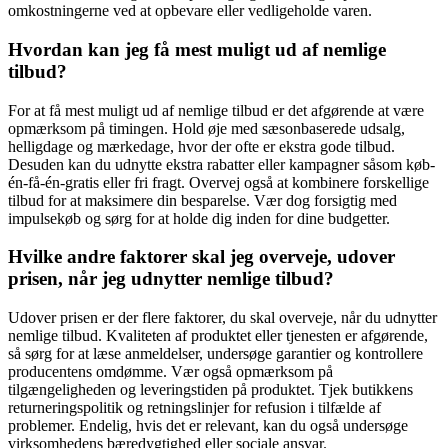
omkostningerne ved at opbevare eller vedligeholde varen.
Hvordan kan jeg få mest muligt ud af nemlige
tilbud?
For at få mest muligt ud af nemlige tilbud er det afgørende at være
opmærksom på timingen. Hold øje med sæsonbaserede udsalg,
helligdage og mærkedage, hvor der ofte er ekstra gode tilbud.
Desuden kan du udnytte ekstra rabatter eller kampagner såsom køb-
én-få-én-gratis eller fri fragt. Overvej også at kombinere forskellige
tilbud for at maksimere din besparelse. Vær dog forsigtig med
impulsekøb og sørg for at holde dig inden for dine budgetter.
Hvilke andre faktorer skal jeg overveje, udover
prisen, når jeg udnytter nemlige tilbud?
Udover prisen er der flere faktorer, du skal overveje, når du udnytter
nemlige tilbud. Kvaliteten af produktet eller tjenesten er afgørende,
så sørg for at læse anmeldelser, undersøge garantier og kontrollere
producentens omdømme. Vær også opmærksom på
tilgængeligheden og leveringstiden på produktet. Tjek butikkens
returneringspolitik og retningslinjer for refusion i tilfælde af
problemer. Endelig, hvis det er relevant, kan du også undersøge
virksomhedens bæredygtighed eller sociale ansvar.