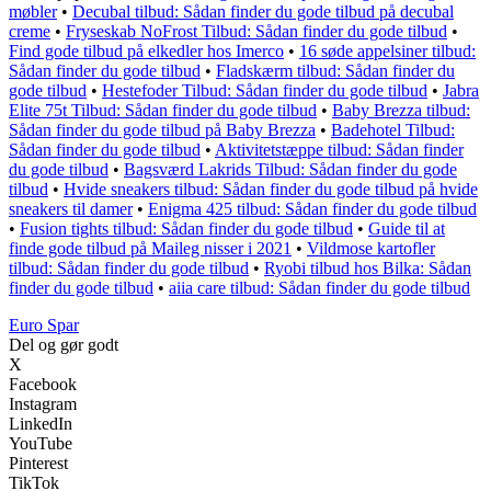
møbler
•
Decubal tilbud: Sådan finder du gode tilbud på decubal
creme
•
Fryseskab NoFrost Tilbud: Sådan finder du gode tilbud
•
Find gode tilbud på elkedler hos Imerco
•
16 søde appelsiner tilbud:
Sådan finder du gode tilbud
•
Fladskærm tilbud: Sådan finder du
gode tilbud
•
Hestefoder Tilbud: Sådan finder du gode tilbud
•
Jabra
Elite 75t Tilbud: Sådan finder du gode tilbud
•
Baby Brezza tilbud:
Sådan finder du gode tilbud på Baby Brezza
•
Badehotel Tilbud:
Sådan finder du gode tilbud
•
Aktivitetstæppe tilbud: Sådan finder
du gode tilbud
•
Bagsværd Lakrids Tilbud: Sådan finder du gode
tilbud
•
Hvide sneakers tilbud: Sådan finder du gode tilbud på hvide
sneakers til damer
•
Enigma 425 tilbud: Sådan finder du gode tilbud
•
Fusion tights tilbud: Sådan finder du gode tilbud
•
Guide til at
finde gode tilbud på Maileg nisser i 2021
•
Vildmose kartofler
tilbud: Sådan finder du gode tilbud
•
Ryobi tilbud hos Bilka: Sådan
finder du gode tilbud
•
aiia care tilbud: Sådan finder du gode tilbud
Euro Spar
Del og gør godt
X
Facebook
Instagram
LinkedIn
YouTube
Pinterest
TikTok