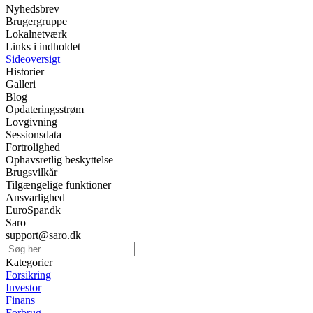
Nyhedsbrev
Brugergruppe
Lokalnetværk
Links i indholdet
Sideoversigt
Historier
Galleri
Blog
Opdateringsstrøm
Lovgivning
Sessionsdata
Fortrolighed
Ophavsretlig beskyttelse
Brugsvilkår
Tilgængelige funktioner
Ansvarlighed
EuroSpar.dk
Saro
support@saro.dk
Kategorier
Forsikring
Investor
Finans
Forbrug