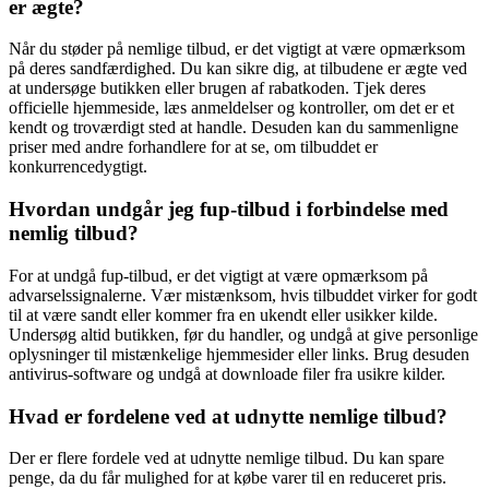
er ægte?
Når du støder på nemlige tilbud, er det vigtigt at være opmærksom
på deres sandfærdighed. Du kan sikre dig, at tilbudene er ægte ved
at undersøge butikken eller brugen af rabatkoden. Tjek deres
officielle hjemmeside, læs anmeldelser og kontroller, om det er et
kendt og troværdigt sted at handle. Desuden kan du sammenligne
priser med andre forhandlere for at se, om tilbuddet er
konkurrencedygtigt.
Hvordan undgår jeg fup-tilbud i forbindelse med
nemlig tilbud?
For at undgå fup-tilbud, er det vigtigt at være opmærksom på
advarselssignalerne. Vær mistænksom, hvis tilbuddet virker for godt
til at være sandt eller kommer fra en ukendt eller usikker kilde.
Undersøg altid butikken, før du handler, og undgå at give personlige
oplysninger til mistænkelige hjemmesider eller links. Brug desuden
antivirus-software og undgå at downloade filer fra usikre kilder.
Hvad er fordelene ved at udnytte nemlige tilbud?
Der er flere fordele ved at udnytte nemlige tilbud. Du kan spare
penge, da du får mulighed for at købe varer til en reduceret pris.