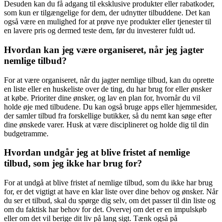
Desuden kan du få adgang til eksklusive produkter eller rabatkoder,
som kun er tilgængelige for dem, der udnytter tilbuddene. Det kan
også være en mulighed for at prøve nye produkter eller tjenester til
en lavere pris og dermed teste dem, før du investerer fuldt ud.
Hvordan kan jeg være organiseret, når jeg jagter
nemlige tilbud?
For at være organiseret, når du jagter nemlige tilbud, kan du oprette
en liste eller en huskeliste over de ting, du har brug for eller ønsker
at købe. Prioriter dine ønsker, og lav en plan for, hvornår du vil
holde øje med tilbudene. Du kan også bruge apps eller hjemmesider,
der samler tilbud fra forskellige butikker, så du nemt kan søge efter
dine ønskede varer. Husk at være disciplineret og holde dig til din
budgetramme.
Hvordan undgår jeg at blive fristet af nemlige
tilbud, som jeg ikke har brug for?
For at undgå at blive fristet af nemlige tilbud, som du ikke har brug
for, er det vigtigt at have en klar liste over dine behov og ønsker. Når
du ser et tilbud, skal du spørge dig selv, om det passer til din liste og
om du faktisk har behov for det. Overvej om det er en impulskøb
eller om det vil berige dit liv på lang sigt. Tænk også på