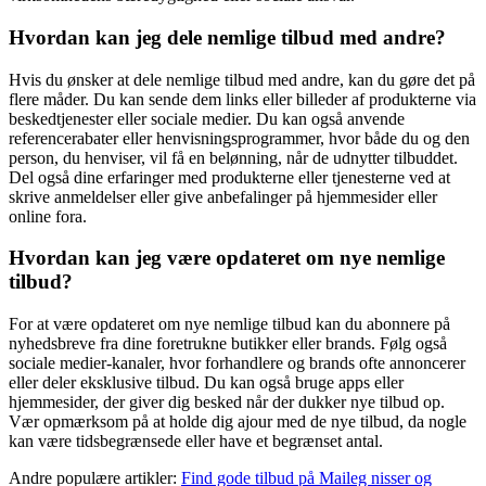
Hvordan kan jeg dele nemlige tilbud med andre?
Hvis du ønsker at dele nemlige tilbud med andre, kan du gøre det på
flere måder. Du kan sende dem links eller billeder af produkterne via
beskedtjenester eller sociale medier. Du kan også anvende
referencerabater eller henvisningsprogrammer, hvor både du og den
person, du henviser, vil få en belønning, når de udnytter tilbuddet.
Del også dine erfaringer med produkterne eller tjenesterne ved at
skrive anmeldelser eller give anbefalinger på hjemmesider eller
online fora.
Hvordan kan jeg være opdateret om nye nemlige
tilbud?
For at være opdateret om nye nemlige tilbud kan du abonnere på
nyhedsbreve fra dine foretrukne butikker eller brands. Følg også
sociale medier-kanaler, hvor forhandlere og brands ofte annoncerer
eller deler eksklusive tilbud. Du kan også bruge apps eller
hjemmesider, der giver dig besked når der dukker nye tilbud op.
Vær opmærksom på at holde dig ajour med de nye tilbud, da nogle
kan være tidsbegrænsede eller have et begrænset antal.
Andre populære artikler:
Find gode tilbud på Maileg nisser og