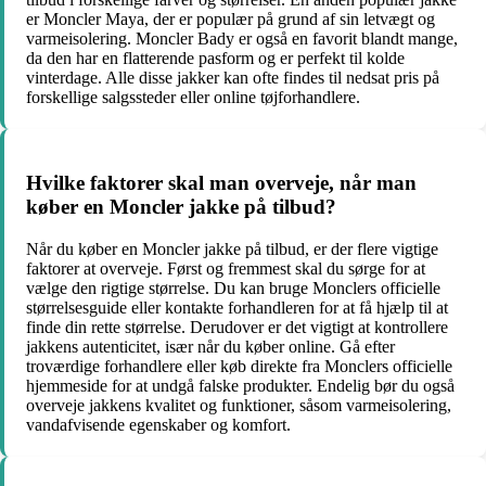
er Moncler Maya, der er populær på grund af sin letvægt og
varmeisolering. Moncler Bady er også en favorit blandt mange,
da den har en flatterende pasform og er perfekt til kolde
vinterdage. Alle disse jakker kan ofte findes til nedsat pris på
forskellige salgssteder eller online tøjforhandlere.
Hvilke faktorer skal man overveje, når man
køber en Moncler jakke på tilbud?
Når du køber en Moncler jakke på tilbud, er der flere vigtige
faktorer at overveje. Først og fremmest skal du sørge for at
vælge den rigtige størrelse. Du kan bruge Monclers officielle
størrelsesguide eller kontakte forhandleren for at få hjælp til at
finde din rette størrelse. Derudover er det vigtigt at kontrollere
jakkens autenticitet, især når du køber online. Gå efter
troværdige forhandlere eller køb direkte fra Monclers officielle
hjemmeside for at undgå falske produkter. Endelig bør du også
overveje jakkens kvalitet og funktioner, såsom varmeisolering,
vandafvisende egenskaber og komfort.