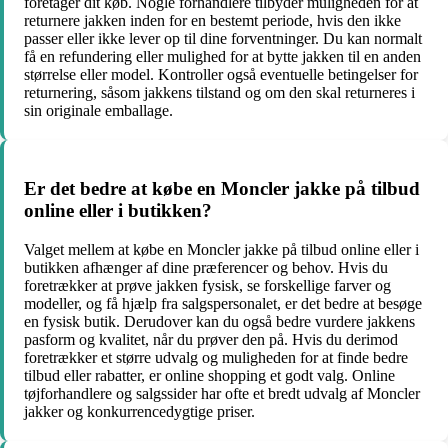
foretager dit køb. Nogle forhandlere tilbyder muligheden for at
returnere jakken inden for en bestemt periode, hvis den ikke
passer eller ikke lever op til dine forventninger. Du kan normalt
få en refundering eller mulighed for at bytte jakken til en anden
størrelse eller model. Kontroller også eventuelle betingelser for
returnering, såsom jakkens tilstand og om den skal returneres i
sin originale emballage.
Er det bedre at købe en Moncler jakke på tilbud
online eller i butikken?
Valget mellem at købe en Moncler jakke på tilbud online eller i
butikken afhænger af dine præferencer og behov. Hvis du
foretrækker at prøve jakken fysisk, se forskellige farver og
modeller, og få hjælp fra salgspersonalet, er det bedre at besøge
en fysisk butik. Derudover kan du også bedre vurdere jakkens
pasform og kvalitet, når du prøver den på. Hvis du derimod
foretrækker et større udvalg og muligheden for at finde bedre
tilbud eller rabatter, er online shopping et godt valg. Online
tøjforhandlere og salgssider har ofte et bredt udvalg af Moncler
jakker og konkurrencedygtige priser.