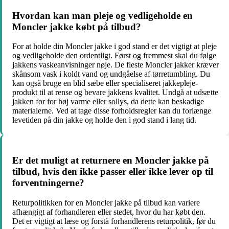
Hvordan kan man pleje og vedligeholde en
Moncler jakke købt på tilbud?
For at holde din Moncler jakke i god stand er det vigtigt at pleje
og vedligeholde den ordentligt. Først og fremmest skal du følge
jakkens vaskeanvisninger nøje. De fleste Moncler jakker kræver
skånsom vask i koldt vand og undgåelse af tørretumbling. Du
kan også bruge en blid sæbe eller specialiseret jakkepleje-
produkt til at rense og bevare jakkens kvalitet. Undgå at udsætte
jakken for for høj varme eller sollys, da dette kan beskadige
materialerne. Ved at tage disse forholdsregler kan du forlænge
levetiden på din jakke og holde den i god stand i lang tid.
Er det muligt at returnere en Moncler jakke på
tilbud, hvis den ikke passer eller ikke lever op til
forventningerne?
Returpolitikken for en Moncler jakke på tilbud kan variere
afhængigt af forhandleren eller stedet, hvor du har købt den.
Det er vigtigt at læse og forstå forhandlerens returpolitik, før du