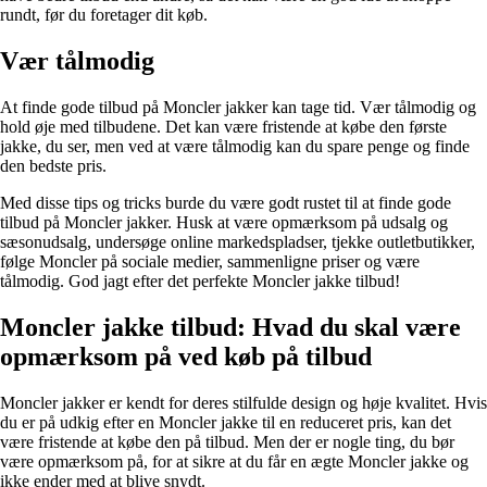
rundt, før du foretager dit køb.
Vær tålmodig
At finde gode tilbud på Moncler jakker kan tage tid. Vær tålmodig og
hold øje med tilbudene. Det kan være fristende at købe den første
jakke, du ser, men ved at være tålmodig kan du spare penge og finde
den bedste pris.
Med disse tips og tricks burde du være godt rustet til at finde gode
tilbud på Moncler jakker. Husk at være opmærksom på udsalg og
sæsonudsalg, undersøge online markedspladser, tjekke outletbutikker,
følge Moncler på sociale medier, sammenligne priser og være
tålmodig. God jagt efter det perfekte Moncler jakke tilbud!
Moncler jakke tilbud: Hvad du skal være
opmærksom på ved køb på tilbud
Moncler jakker er kendt for deres stilfulde design og høje kvalitet. Hvis
du er på udkig efter en Moncler jakke til en reduceret pris, kan det
være fristende at købe den på tilbud. Men der er nogle ting, du bør
være opmærksom på, for at sikre at du får en ægte Moncler jakke og
ikke ender med at blive snydt.