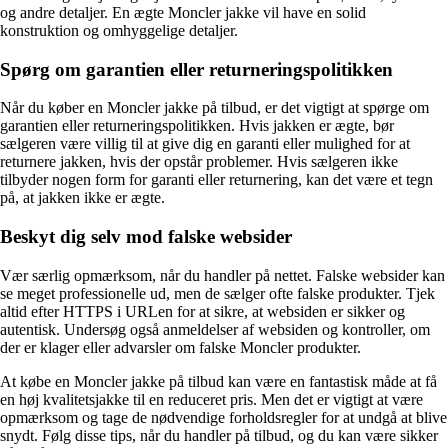
og andre detaljer. En ægte Moncler jakke vil have en solid
konstruktion og omhyggelige detaljer.
Spørg om garantien eller returneringspolitikken
Når du køber en Moncler jakke på tilbud, er det vigtigt at spørge om
garantien eller returneringspolitikken. Hvis jakken er ægte, bør
sælgeren være villig til at give dig en garanti eller mulighed for at
returnere jakken, hvis der opstår problemer. Hvis sælgeren ikke
tilbyder nogen form for garanti eller returnering, kan det være et tegn
på, at jakken ikke er ægte.
Beskyt dig selv mod falske websider
Vær særlig opmærksom, når du handler på nettet. Falske websider kan
se meget professionelle ud, men de sælger ofte falske produkter. Tjek
altid efter HTTPS i URLen for at sikre, at websiden er sikker og
autentisk. Undersøg også anmeldelser af websiden og kontroller, om
der er klager eller advarsler om falske Moncler produkter.
At købe en Moncler jakke på tilbud kan være en fantastisk måde at få
en høj kvalitetsjakke til en reduceret pris. Men det er vigtigt at være
opmærksom og tage de nødvendige forholdsregler for at undgå at blive
snydt. Følg disse tips, når du handler på tilbud, og du kan være sikker