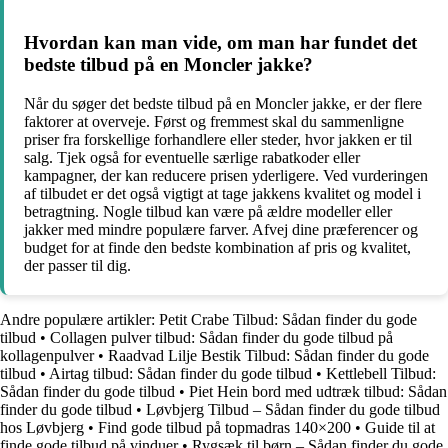
Hvordan kan man vide, om man har fundet det
bedste tilbud på en Moncler jakke?
Når du søger det bedste tilbud på en Moncler jakke, er der flere
faktorer at overveje. Først og fremmest skal du sammenligne
priser fra forskellige forhandlere eller steder, hvor jakken er til
salg. Tjek også for eventuelle særlige rabatkoder eller
kampagner, der kan reducere prisen yderligere. Ved vurderingen
af tilbudet er det også vigtigt at tage jakkens kvalitet og model i
betragtning. Nogle tilbud kan være på ældre modeller eller
jakker med mindre populære farver. Afvej dine præferencer og
budget for at finde den bedste kombination af pris og kvalitet,
der passer til dig.
Andre populære artikler:
Petit Crabe Tilbud: Sådan finder du gode
tilbud
•
Collagen pulver tilbud: Sådan finder du gode tilbud på
kollagenpulver
•
Raadvad Lilje Bestik Tilbud: Sådan finder du gode
tilbud
•
Airtag tilbud: Sådan finder du gode tilbud
•
Kettlebell Tilbud:
Sådan finder du gode tilbud
•
Piet Hein bord med udtræk tilbud: Sådan
finder du gode tilbud
•
Løvbjerg Tilbud – Sådan finder du gode tilbud
hos Løvbjerg
•
Find gode tilbud på topmadras 140×200
•
Guide til at
finde gode tilbud på vinduer
•
Rygsæk til børn – Sådan finder du gode