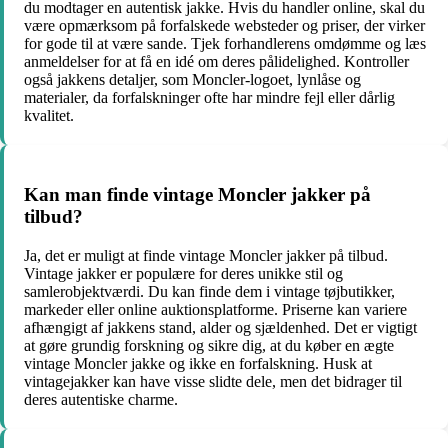
du modtager en autentisk jakke. Hvis du handler online, skal du
være opmærksom på forfalskede websteder og priser, der virker
for gode til at være sande. Tjek forhandlerens omdømme og læs
anmeldelser for at få en idé om deres pålidelighed. Kontroller
også jakkens detaljer, som Moncler-logoet, lynlåse og
materialer, da forfalskninger ofte har mindre fejl eller dårlig
kvalitet.
Kan man finde vintage Moncler jakker på
tilbud?
Ja, det er muligt at finde vintage Moncler jakker på tilbud.
Vintage jakker er populære for deres unikke stil og
samlerobjektværdi. Du kan finde dem i vintage tøjbutikker,
markeder eller online auktionsplatforme. Priserne kan variere
afhængigt af jakkens stand, alder og sjældenhed. Det er vigtigt
at gøre grundig forskning og sikre dig, at du køber en ægte
vintage Moncler jakke og ikke en forfalskning. Husk at
vintagejakker kan have visse slidte dele, men det bidrager til
deres autentiske charme.