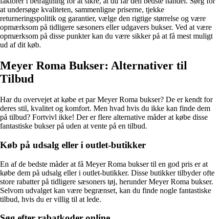
faktorer i betragtning for at sikre, at du får den bedste handel. Sørg for
at undersøge kvaliteten, sammenligne priserne, tjekke
returneringspolitik og garantier, vælge den rigtige størrelse og være
opmærksom på tidligere sæsoners eller udgavers bukser. Ved at være
opmærksom på disse punkter kan du være sikker på at få mest muligt
ud af dit køb.
Meyer Roma Bukser: Alternativer til
Tilbud
Har du overvejet at købe et par Meyer Roma bukser? De er kendt for
deres stil, kvalitet og komfort. Men hvad hvis du ikke kan finde dem
på tilbud? Fortvivl ikke! Der er flere alternative måder at købe disse
fantastiske bukser på uden at vente på en tilbud.
Køb på udsalg eller i outlet-butikker
En af de bedste måder at få Meyer Roma bukser til en god pris er at
købe dem på udsalg eller i outlet-butikker. Disse butikker tilbyder ofte
store rabatter på tidligere sæsoners tøj, herunder Meyer Roma bukser.
Selvom udvalget kan være begrænset, kan du finde nogle fantastiske
tilbud, hvis du er villig til at lede.
Søg efter rabatkoder online