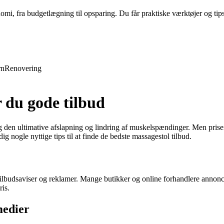
nomi, fra budgetlægning til opsparing. Du får praktiske værktøjer og tip
rn
Renovering
 du gode tilbud
ig den ultimative afslapning og lindring af muskelspændinger. Men prise
dig nogle nyttige tips til at finde de bedste massagestol tilbud.
tilbudsaviser og reklamer. Mange butikker og online forhandlere annonc
ris.
medier