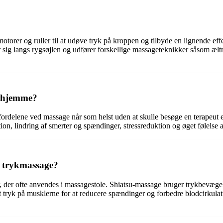
motorer og ruller til at udøve tryk på kroppen og tilbyde en lignende eff
ig langs rygsøjlen og udfører forskellige massageteknikker såsom æltn
erhjemme?
rdelene ved massage når som helst uden at skulle besøge en terapeut el
ion, lindring af smerter og spændinger, stressreduktion og øget følelse 
n trykmassage?
, der ofte anvendes i massagestole. Shiatsu-massage bruger trykbevægel
 tryk på musklerne for at reducere spændinger og forbedre blodcirkulat