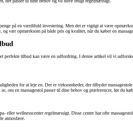
n, der passer til dine behov og vil blive brugt regelmæssigt.
penge på en værdifuld investering. Men det er vigtigt at være opmærkso
guide, og vær opmærksom på både pris og kvalitet, når du køber en massage
ilbud
 det perfekte tilbud kan være en udfordring. I denne artikel vil vi udfo
uligheden for at leje en. Der er virksomheder, der tilbyder massagestole t
se, om en massagestol passer til dine behov og præferencer, før du køb
pa- eller wellnesscenter regelmæssigt. Disse centre har ofte massagestol
nde atmosfære.