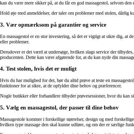
kan du være mere sikker på, at du får en god massagestol, selvom den e
Hold øje med anmeldelser, der taler om problemer med stolen, dårlig kund
3. Vær opmærksom på garantier og service
En massagestol er en stor investering, så det er vigtigt at sikre dig, at d
eller problemer.
Derudover er det værd at undersøge, hvilken slags service der tilbydes, 
producenten. Dette kan være afgørende for, at du kan nyde din massage
4. Test stolen, hvis det er muligt
Hvis du har mulighed for det, bør du altid prøve at teste en massagestol
funktioner for at sikre, at de opfylder dine behov og præferencer.
Nogle butikker eller forhandlere tilbyder prøvesessioner, hvor du kan si
5. Vælg en massagestol, der passer til dine behov
Massagestole kommer i forskellige størrelser, design og med forskellig
hvilken type massage den skal kunne udføre, og om der er særlige funk