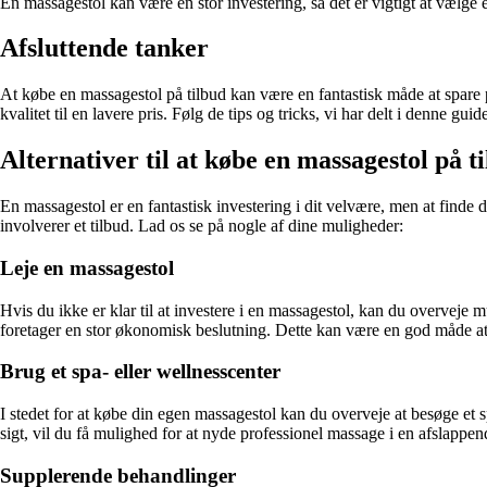
En massagestol kan være en stor investering, så det er vigtigt at vælge e
Afsluttende tanker
At købe en massagestol på tilbud kan være en fantastisk måde at spare 
kvalitet til en lavere pris. Følg de tips og tricks, vi har delt i denne 
Alternativer til at købe en massagestol på t
En massagestol er en fantastisk investering i dit velvære, men at finde
involverer et tilbud. Lad os se på nogle af dine muligheder:
Leje en massagestol
Hvis du ikke er klar til at investere i en massagestol, kan du overveje m
foretager en stor økonomisk beslutning. Dette kan være en god måde at 
Brug et spa- eller wellnesscenter
I stedet for at købe din egen massagestol kan du overveje at besøge et s
sigt, vil du få mulighed for at nyde professionel massage i en afslappe
Supplerende behandlinger