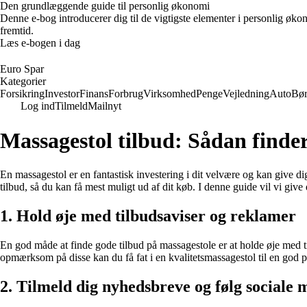
Den grundlæggende guide til personlig økonomi
Denne e-bog introducerer dig til de vigtigste elementer i personlig øko
fremtid.
Læs e-bogen i dag
Euro Spar
Kategorier
Forsikring
Investor
Finans
Forbrug
Virksomhed
Penge
Vejledning
Auto
Bø
Log ind
Tilmeld
Mailnyt
Massagestol tilbud: Sådan finder
En massagestol er en fantastisk investering i dit velvære og kan give d
tilbud, så du kan få mest muligt ud af dit køb. I denne guide vil vi give 
1. Hold øje med tilbudsaviser og reklamer
En god måde at finde gode tilbud på massagestole er at holde øje med 
opmærksom på disse kan du få fat i en kvalitetsmassagestol til en god p
2. Tilmeld dig nyhedsbreve og følg sociale 