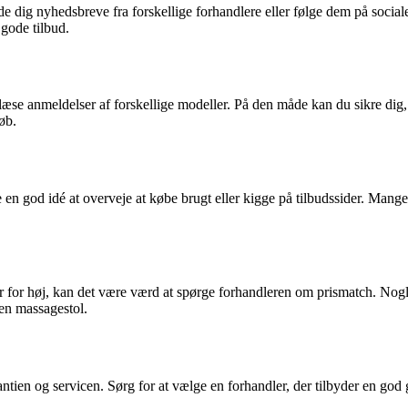
lde dig nyhedsbreve fra forskellige forhandlere eller følge dem på soci
 gode tilbud.
læse anmeldelser af forskellige modeller. På den måde kan du sikre dig, 
øb.
e en god idé at overveje at købe brugt eller kigge på tilbudssider. Mang
r for høj, kan det være værd at spørge forhandleren om prismatch. Nogle
en massagestol.
tien og servicen. Sørg for at vælge en forhandler, der tilbyder en god 