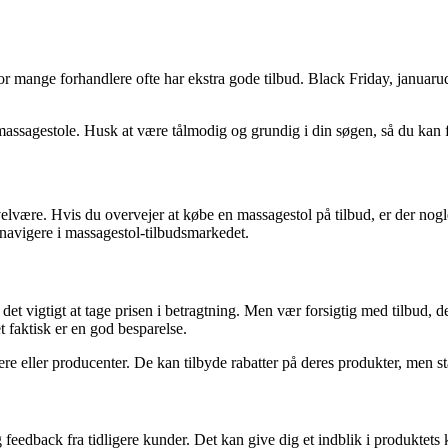
or mange forhandlere ofte har ekstra gode tilbud. Black Friday, januar
 massagestole. Husk at være tålmodig og grundig i din søgen, så du kan fi
elvære. Hvis du overvejer at købe en massagestol på tilbud, er der nogl
 at navigere i massagestol-tilbudsmarkedet.
det vigtigt at tage prisen i betragtning. Men vær forsigtig med tilbud, d
t faktisk er en god besparelse.
ere eller producenter. De kan tilbyde rabatter på deres produkter, men sta
feedback fra tidligere kunder. Det kan give dig et indblik i produktets k