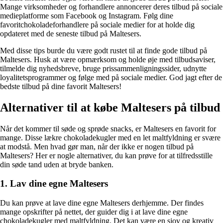
Mange virksomheder og forhandlere annoncerer deres tilbud på sociale
medieplatforme som Facebook og Instagram. Følg dine
favoritchokoladeforhandlere på sociale medier for at holde dig
opdateret med de seneste tilbud på Maltesers.
Med disse tips burde du være godt rustet til at finde gode tilbud på
Maltesers. Husk at være opmærksom og holde øje med tilbudsaviser,
tilmelde dig nyhedsbreve, bruge prissammenligningssider, udnytte
loyalitetsprogrammer og følge med på sociale medier. God jagt efter de
bedste tilbud på dine favorit Maltesers!
Alternativer til at købe Maltesers på tilbud
Når det kommer til søde og sprøde snacks, er Maltesers en favorit for
mange. Disse lækre chokoladekugler med en let maltfyldning er svære
at modstå. Men hvad gør man, når der ikke er nogen tilbud på
Maltesers? Her er nogle alternativer, du kan prøve for at tilfredsstille
din søde tand uden at bryde banken.
1. Lav dine egne Maltesers
Du kan prøve at lave dine egne Maltesers derhjemme. Der findes
mange opskrifter på nettet, der guider dig i at lave dine egne
chokoladekugler med maltfyldning. Det kan være en sjov og kreativ