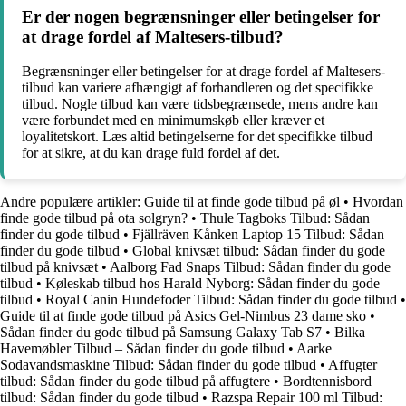
Er der nogen begrænsninger eller betingelser for
at drage fordel af Maltesers-tilbud?
Begrænsninger eller betingelser for at drage fordel af Maltesers-
tilbud kan variere afhængigt af forhandleren og det specifikke
tilbud. Nogle tilbud kan være tidsbegrænsede, mens andre kan
være forbundet med en minimumskøb eller kræver et
loyalitetskort. Læs altid betingelserne for det specifikke tilbud
for at sikre, at du kan drage fuld fordel af det.
Andre populære artikler:
Guide til at finde gode tilbud på øl
•
Hvordan
finde gode tilbud på ota solgryn?
•
Thule Tagboks Tilbud: Sådan
finder du gode tilbud
•
Fjällräven Kånken Laptop 15 Tilbud: Sådan
finder du gode tilbud
•
Global knivsæt tilbud: Sådan finder du gode
tilbud på knivsæt
•
Aalborg Fad Snaps Tilbud: Sådan finder du gode
tilbud
•
Køleskab tilbud hos Harald Nyborg: Sådan finder du gode
tilbud
•
Royal Canin Hundefoder Tilbud: Sådan finder du gode tilbud
•
Guide til at finde gode tilbud på Asics Gel-Nimbus 23 dame sko
•
Sådan finder du gode tilbud på Samsung Galaxy Tab S7
•
Bilka
Havemøbler Tilbud – Sådan finder du gode tilbud
•
Aarke
Sodavandsmaskine Tilbud: Sådan finder du gode tilbud
•
Affugter
tilbud: Sådan finder du gode tilbud på affugtere
•
Bordtennisbord
tilbud: Sådan finder du gode tilbud
•
Razspa Repair 100 ml Tilbud: