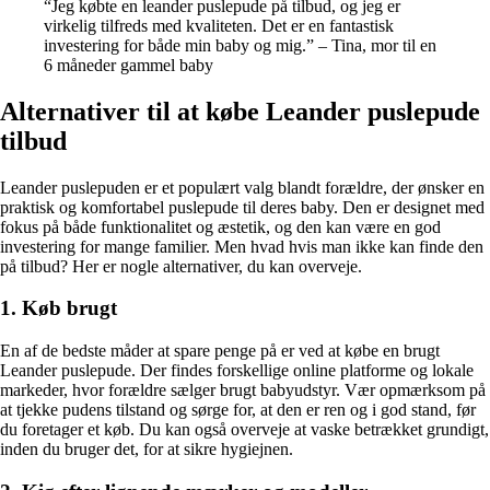
“Jeg købte en leander puslepude på tilbud, og jeg er
virkelig tilfreds med kvaliteten. Det er en fantastisk
investering for både min baby og mig.” – Tina, mor til en
6 måneder gammel baby
Alternativer til at købe Leander puslepude
tilbud
Leander puslepuden er et populært valg blandt forældre, der ønsker en
praktisk og komfortabel puslepude til deres baby. Den er designet med
fokus på både funktionalitet og æstetik, og den kan være en god
investering for mange familier. Men hvad hvis man ikke kan finde den
på tilbud? Her er nogle alternativer, du kan overveje.
1. Køb brugt
En af de bedste måder at spare penge på er ved at købe en brugt
Leander puslepude. Der findes forskellige online platforme og lokale
markeder, hvor forældre sælger brugt babyudstyr. Vær opmærksom på
at tjekke pudens tilstand og sørge for, at den er ren og i god stand, før
du foretager et køb. Du kan også overveje at vaske betrækket grundigt,
inden du bruger det, for at sikre hygiejnen.