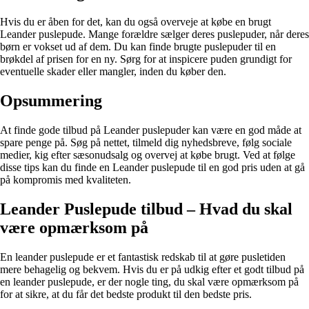
Hvis du er åben for det, kan du også overveje at købe en brugt
Leander puslepude. Mange forældre sælger deres puslepuder, når deres
børn er vokset ud af dem. Du kan finde brugte puslepuder til en
brøkdel af prisen for en ny. Sørg for at inspicere puden grundigt for
eventuelle skader eller mangler, inden du køber den.
Opsummering
At finde gode tilbud på Leander puslepuder kan være en god måde at
spare penge på. Søg på nettet, tilmeld dig nyhedsbreve, følg sociale
medier, kig efter sæsonudsalg og overvej at købe brugt. Ved at følge
disse tips kan du finde en Leander puslepude til en god pris uden at gå
på kompromis med kvaliteten.
Leander Puslepude tilbud – Hvad du skal
være opmærksom på
En leander puslepude er et fantastisk redskab til at gøre pusletiden
mere behagelig og bekvem. Hvis du er på udkig efter et godt tilbud på
en leander puslepude, er der nogle ting, du skal være opmærksom på
for at sikre, at du får det bedste produkt til den bedste pris.