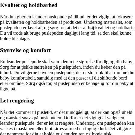
Kvalitet og holdbarhed
Når du køber en leander puslepude på tilbud, er det vigtigt at fokusere
på kvaliteten og holdbarheden af produktet. Undersøg materialet, som
puslepuden er lavet af, og sørg for, at det er af høj kvalitet og holdbart.
Du vil trods alt bruge puslepuden dagligt i lang tid, så den skal kunne
holde til slitage.
Størrelse og komfort
En leander puslepude skal være den rette størrelse for dig og din baby.
Sørg for at tjekke størrelsen på puslepuden, inden du køber den på
tilbud. Du vil gerne have en puslepude, der er stor nok til at rumme din
baby komfortabelt, samtidig med at den passer til dit skiftende bord
eller område. Sørg også for, at puslepuden er behagelig for din baby at
ligge på.
Let rengøring
Når det kommer til pusletid, er det uundgåeligt, at der kan opstå uheld
og uønsket snavs på puslepuden. Derfor er det vigtigt at vælge en
leander puslepude, der er let at rengøre. Undersøg, om puslepuden kan
vaskes i maskinen eller blot tørres af med en fugtig klud. Det vil gøre
det nemmere for dig at holde puslepuden ren og hygiejnisk.