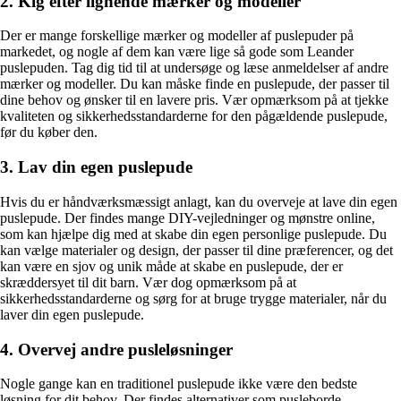
2. Kig efter lignende mærker og modeller
Der er mange forskellige mærker og modeller af puslepuder på
markedet, og nogle af dem kan være lige så gode som Leander
puslepuden. Tag dig tid til at undersøge og læse anmeldelser af andre
mærker og modeller. Du kan måske finde en puslepude, der passer til
dine behov og ønsker til en lavere pris. Vær opmærksom på at tjekke
kvaliteten og sikkerhedsstandarderne for den pågældende puslepude,
før du køber den.
3. Lav din egen puslepude
Hvis du er håndværksmæssigt anlagt, kan du overveje at lave din egen
puslepude. Der findes mange DIY-vejledninger og mønstre online,
som kan hjælpe dig med at skabe din egen personlige puslepude. Du
kan vælge materialer og design, der passer til dine præferencer, og det
kan være en sjov og unik måde at skabe en puslepude, der er
skræddersyet til dit barn. Vær dog opmærksom på at
sikkerhedsstandarderne og sørg for at bruge trygge materialer, når du
laver din egen puslepude.
4. Overvej andre pusleløsninger
Nogle gange kan en traditionel puslepude ikke være den bedste
løsning for dit behov. Der findes alternativer som pusleborde,