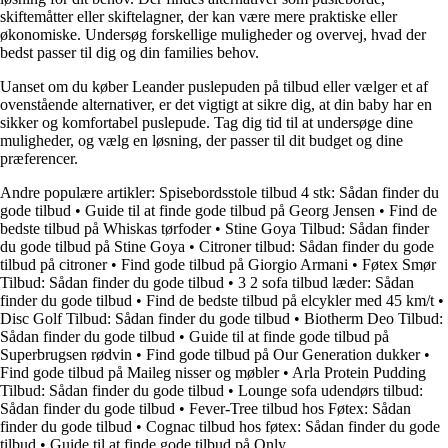
skiftemåtter eller skiftelagner, der kan være mere praktiske eller
økonomiske. Undersøg forskellige muligheder og overvej, hvad der
bedst passer til dig og din families behov.
Uanset om du køber Leander puslepuden på tilbud eller vælger et af
ovenstående alternativer, er det vigtigt at sikre dig, at din baby har en
sikker og komfortabel puslepude. Tag dig tid til at undersøge dine
muligheder, og vælg en løsning, der passer til dit budget og dine
præferencer.
Andre populære artikler:
Spisebordsstole tilbud 4 stk: Sådan finder du
gode tilbud
•
Guide til at finde gode tilbud på Georg Jensen
•
Find de
bedste tilbud på Whiskas tørfoder
•
Stine Goya Tilbud: Sådan finder
du gode tilbud på Stine Goya
•
Citroner tilbud: Sådan finder du gode
tilbud på citroner
•
Find gode tilbud på Giorgio Armani
•
Føtex Smør
Tilbud: Sådan finder du gode tilbud
•
3 2 sofa tilbud læder: Sådan
finder du gode tilbud
•
Find de bedste tilbud på elcykler med 45 km/t
•
Disc Golf Tilbud: Sådan finder du gode tilbud
•
Biotherm Deo Tilbud:
Sådan finder du gode tilbud
•
Guide til at finde gode tilbud på
Superbrugsen rødvin
•
Find gode tilbud på Our Generation dukker
•
Find gode tilbud på Maileg nisser og møbler
•
Arla Protein Pudding
Tilbud: Sådan finder du gode tilbud
•
Lounge sofa udendørs tilbud:
Sådan finder du gode tilbud
•
Fever-Tree tilbud hos Føtex: Sådan
finder du gode tilbud
•
Cognac tilbud hos føtex: Sådan finder du gode
tilbud
•
Guide til at finde gode tilbud på Only