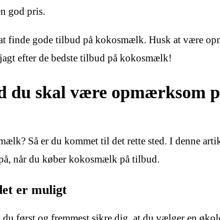
n god pris.
il at finde gode tilbud på kokosmælk. Husk at være 
gt efter de bedste tilbud på kokosmælk!
 du skal være opmærksom på
ælk? Så er du kommet til det rette sted. I denne artike
å, når du køber kokosmælk på tilbud.
et er muligt
 du først og fremmest sikre dig, at du vælger en økol