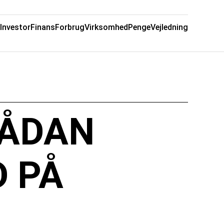
Investor
Finans
Forbrug
Virksomhed
Penge
Vejledning
SÅDAN
D PÅ