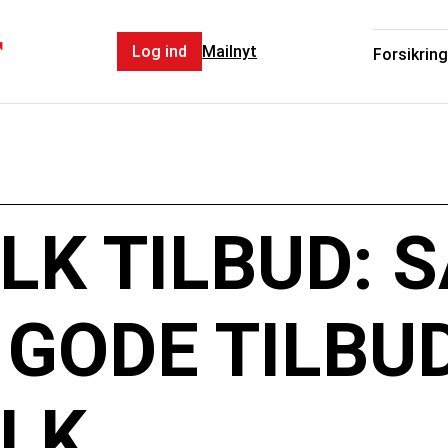
r
Log ind
Mailnyt
Forsikring
K TILBUD: 
 GODE TILBU
LK