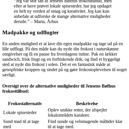
“Jeg var stor fan af Jensens Bøfhus frokosttilbud, men
efter at have prøvet lokale spisesteder, har jeg opdaget
en helt ny verden af smag og kreativitet. Jeg kan kun
anbefale at udforske de mange alternative muligheder
derude.” – Maria, Århus
Madpakke og udflugter
En anden mulighed er at lave din egen madpakke og tage ud på en
lille udflugt. På den måde kan du nyde din frokost i naturskønne
omgivelser og få en pause fra hverdagens rutine. Pak en lækker
sandwich, frisk frugt og en forfriskende drik, og find et hyggeligt
sted at nyde din frokost i solen. Det er en fantastisk måde at
genopfriske kroppen og sindet på og gøre frokostoplevelsen til noget
særligt.
Oversigt over de alternative muligheder til Jensens Bøfhus
frokosttilbud:
Frokostalternativ
Beskrivelse
Oplev unikke retter, der afspejler
Lokale spisesteder
lokalområdets karakter.
Sund mad til at tage
Find sunde og velsmagende måltider klar
med
til at tage med.