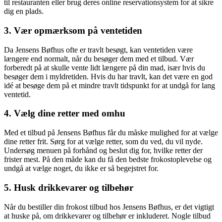
til restauranten eller brug deres online reservationsystem for at sikre
dig en plads.
3. Vær opmærksom på ventetiden
Da Jensens Bøfhus ofte er travlt besøgt, kan ventetiden være
længere end normalt, når du besøger dem med et tilbud. Vær
forberedt på at skulle vente lidt længere på din mad, især hvis du
besøger dem i myldretiden. Hvis du har travlt, kan det være en god
idé at besøge dem på et mindre travlt tidspunkt for at undgå for lang
ventetid.
4. Vælg dine retter med omhu
Med et tilbud på Jensens Bøfhus får du måske mulighed for at vælge
dine retter frit. Sørg for at vælge retter, som du ved, du vil nyde.
Undersøg menuen på forhånd og beslut dig for, hvilke retter der
frister mest. På den måde kan du få den bedste frokostoplevelse og
undgå at vælge noget, du ikke er så begejstret for.
5. Husk drikkevarer og tilbehør
Når du bestiller din frokost tilbud hos Jensens Bøfhus, er det vigtigt
at huske på, om drikkevarer og tilbehør er inkluderet. Nogle tilbud