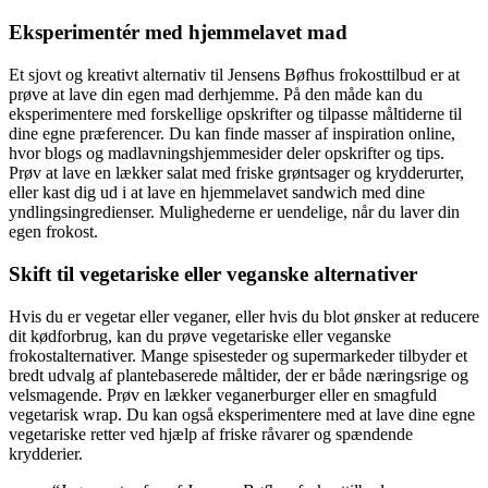
Eksperimentér med hjemmelavet mad
Et sjovt og kreativt alternativ til Jensens Bøfhus frokosttilbud er at
prøve at lave din egen mad derhjemme. På den måde kan du
eksperimentere med forskellige opskrifter og tilpasse måltiderne til
dine egne præferencer. Du kan finde masser af inspiration online,
hvor blogs og madlavningshjemmesider deler opskrifter og tips.
Prøv at lave en lækker salat med friske grøntsager og krydderurter,
eller kast dig ud i at lave en hjemmelavet sandwich med dine
yndlingsingredienser. Mulighederne er uendelige, når du laver din
egen frokost.
Skift til vegetariske eller veganske alternativer
Hvis du er vegetar eller veganer, eller hvis du blot ønsker at reducere
dit kødforbrug, kan du prøve vegetariske eller veganske
frokostalternativer. Mange spisesteder og supermarkeder tilbyder et
bredt udvalg af plantebaserede måltider, der er både næringsrige og
velsmagende. Prøv en lækker veganerburger eller en smagfuld
vegetarisk wrap. Du kan også eksperimentere med at lave dine egne
vegetariske retter ved hjælp af friske råvarer og spændende
krydderier.