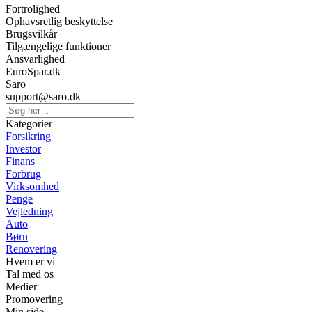
Fortrolighed
Ophavsretlig beskyttelse
Brugsvilkår
Tilgængelige funktioner
Ansvarlighed
EuroSpar.dk
Saro
support@saro.dk
Kategorier
Forsikring
Investor
Finans
Forbrug
Virksomhed
Penge
Vejledning
Auto
Børn
Renovering
Hvem er vi
Tal med os
Medier
Promovering
Min side