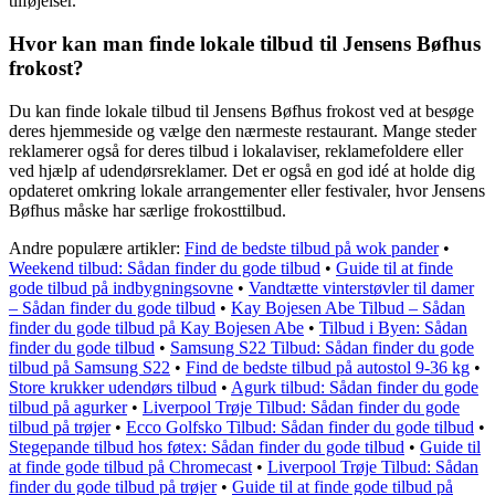
tilføjelser.
Hvor kan man finde lokale tilbud til Jensens Bøfhus
frokost?
Du kan finde lokale tilbud til Jensens Bøfhus frokost ved at besøge
deres hjemmeside og vælge den nærmeste restaurant. Mange steder
reklamerer også for deres tilbud i lokalaviser, reklamefoldere eller
ved hjælp af udendørsreklamer. Det er også en god idé at holde dig
opdateret omkring lokale arrangementer eller festivaler, hvor Jensens
Bøfhus måske har særlige frokosttilbud.
Andre populære artikler:
Find de bedste tilbud på wok pander
•
Weekend tilbud: Sådan finder du gode tilbud
•
Guide til at finde
gode tilbud på indbygningsovne
•
Vandtætte vinterstøvler til damer
– Sådan finder du gode tilbud
•
Kay Bojesen Abe Tilbud – Sådan
finder du gode tilbud på Kay Bojesen Abe
•
Tilbud i Byen: Sådan
finder du gode tilbud
•
Samsung S22 Tilbud: Sådan finder du gode
tilbud på Samsung S22
•
Find de bedste tilbud på autostol 9-36 kg
•
Store krukker udendørs tilbud
•
Agurk tilbud: Sådan finder du gode
tilbud på agurker
•
Liverpool Trøje Tilbud: Sådan finder du gode
tilbud på trøjer
•
Ecco Golfsko Tilbud: Sådan finder du gode tilbud
•
Stegepande tilbud hos føtex: Sådan finder du gode tilbud
•
Guide til
at finde gode tilbud på Chromecast
•
Liverpool Trøje Tilbud: Sådan
finder du gode tilbud på trøjer
•
Guide til at finde gode tilbud på