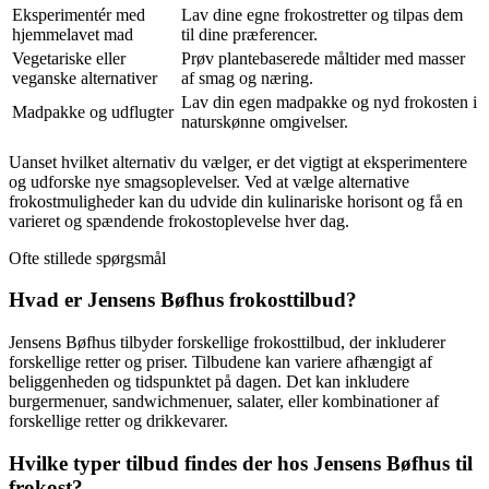
Eksperimentér med
Lav dine egne frokostretter og tilpas dem
hjemmelavet mad
til dine præferencer.
Vegetariske eller
Prøv plantebaserede måltider med masser
veganske alternativer
af smag og næring.
Lav din egen madpakke og nyd frokosten i
Madpakke og udflugter
naturskønne omgivelser.
Uanset hvilket alternativ du vælger, er det vigtigt at eksperimentere
og udforske nye smagsoplevelser. Ved at vælge alternative
frokostmuligheder kan du udvide din kulinariske horisont og få en
varieret og spændende frokostoplevelse hver dag.
Ofte stillede spørgsmål
Hvad er Jensens Bøfhus frokosttilbud?
Jensens Bøfhus tilbyder forskellige frokosttilbud, der inkluderer
forskellige retter og priser. Tilbudene kan variere afhængigt af
beliggenheden og tidspunktet på dagen. Det kan inkludere
burgermenuer, sandwichmenuer, salater, eller kombinationer af
forskellige retter og drikkevarer.
Hvilke typer tilbud findes der hos Jensens Bøfhus til
frokost?