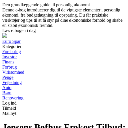
Den grundlæggende guide til personlig økonomi
Denne e-bog introducerer dig til de vigtigste elementer i personlig
økonomi, fra budgetlægning til opsparing. Du får praktiske
værktøjer og tips til at få styr på dine økonomiske forhold og skabe
en stabil økonomisk fremtid.
Læs e-bogen i dag
Euro Spar
Kategorier
Forsikring
Investor
Finans
Forbrug
Virksomhed
Penge
Vejledning
Auto
Børn
Renovering
Log ind
Tilmeld
Mailnyt
Jensens Bøfhus Frokost Tilbud: