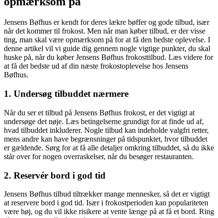
opmærksom på
Jensens Bøfhus er kendt for deres lækre bøffer og gode tilbud, især
når det kommer til frokost. Men når man køber tilbud, er der visse
ting, man skal være opmærksom på for at få den bedste oplevelse. I
denne artikel vil vi guide dig gennem nogle vigtige punkter, du skal
huske på, når du køber Jensens Bøfhus frokosttilbud. Læs videre for
at få det bedste ud af din næste frokostoplevelse hos Jensens
Bøfhus.
1. Undersøg tilbuddet nærmere
Når du ser et tilbud på Jensens Bøfhus frokost, er det vigtigt at
undersøge det nøje. Læs betingelserne grundigt for at finde ud af,
hvad tilbuddet inkluderer. Nogle tilbud kan indeholde valgfri retter,
mens andre kan have begrænsninger på tidspunktet, hvor tilbuddet
er gældende. Sørg for at få alle detaljer omkring tilbuddet, så du ikke
står over for nogen overraskelser, når du besøger restauranten.
2. Reservér bord i god tid
Jensens Bøfhus tilbud tiltrækker mange mennesker, så det er vigtigt
at reservere bord i god tid. Især i frokostperioden kan populariteten
være høj, og du vil ikke risikere at vente længe på at få et bord. Ring