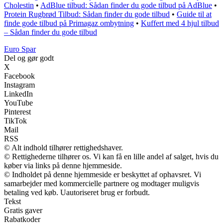
Cholestin
•
AdBlue tilbud: Sådan finder du gode tilbud på AdBlue
•
Protein Rugbrød Tilbud: Sådan finder du gode tilbud
•
Guide til at
finde gode tilbud på Primagaz ombytning
•
Kuffert med 4 hjul tilbud
– Sådan finder du gode tilbud
Euro Spar
Del og gør godt
X
Facebook
Instagram
LinkedIn
YouTube
Pinterest
TikTok
Mail
RSS
© Alt indhold tilhører rettighedshaver.
© Rettighederne tilhører os. Vi kan få en lille andel af salget, hvis du
køber via links på denne hjemmeside.
© Indholdet på denne hjemmeside er beskyttet af ophavsret. Vi
samarbejder med kommercielle partnere og modtager muligvis
betaling ved køb. Uautoriseret brug er forbudt.
Tekst
Gratis gaver
Rabatkoder