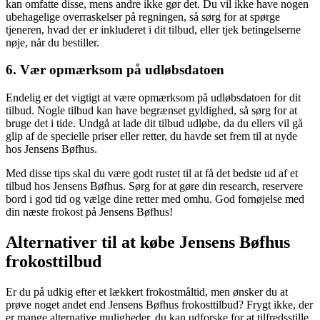
kan omfatte disse, mens andre ikke gør det. Du vil ikke have nogen
ubehagelige overraskelser på regningen, så sørg for at spørge
tjeneren, hvad der er inkluderet i dit tilbud, eller tjek betingelserne
nøje, når du bestiller.
6. Vær opmærksom på udløbsdatoen
Endelig er det vigtigt at være opmærksom på udløbsdatoen for dit
tilbud. Nogle tilbud kan have begrænset gyldighed, så sørg for at
bruge det i tide. Undgå at lade dit tilbud udløbe, da du ellers vil gå
glip af de specielle priser eller retter, du havde set frem til at nyde
hos Jensens Bøfhus.
Med disse tips skal du være godt rustet til at få det bedste ud af et
tilbud hos Jensens Bøfhus. Sørg for at gøre din research, reservere
bord i god tid og vælge dine retter med omhu. God fornøjelse med
din næste frokost på Jensens Bøfhus!
Alternativer til at købe Jensens Bøfhus
frokosttilbud
Er du på udkig efter et lækkert frokostmåltid, men ønsker du at
prøve noget andet end Jensens Bøfhus frokosttilbud? Frygt ikke, der
er mange alternative muligheder, du kan udforske for at tilfredsstille