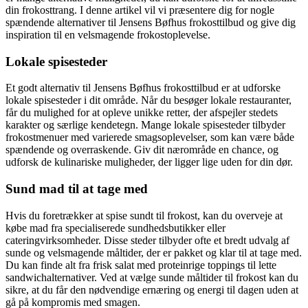
din frokosttrang. I denne artikel vil vi præsentere dig for nogle
spændende alternativer til Jensens Bøfhus frokosttilbud og give dig
inspiration til en velsmagende frokostoplevelse.
Lokale spisesteder
Et godt alternativ til Jensens Bøfhus frokosttilbud er at udforske
lokale spisesteder i dit område. Når du besøger lokale restauranter,
får du mulighed for at opleve unikke retter, der afspejler stedets
karakter og særlige kendetegn. Mange lokale spisesteder tilbyder
frokostmenuer med varierede smagsoplevelser, som kan være både
spændende og overraskende. Giv dit nærområde en chance, og
udforsk de kulinariske muligheder, der ligger lige uden for din dør.
Sund mad til at tage med
Hvis du foretrækker at spise sundt til frokost, kan du overveje at
købe mad fra specialiserede sundhedsbutikker eller
cateringvirksomheder. Disse steder tilbyder ofte et bredt udvalg af
sunde og velsmagende måltider, der er pakket og klar til at tage med.
Du kan finde alt fra frisk salat med proteinrige toppings til lette
sandwichalternativer. Ved at vælge sunde måltider til frokost kan du
sikre, at du får den nødvendige ernæring og energi til dagen uden at
gå på kompromis med smagen.