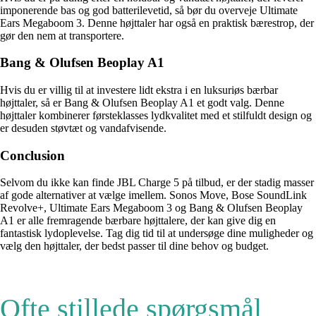
imponerende bas og god batterilevetid, så bør du overveje Ultimate
Ears Megaboom 3. Denne højttaler har også en praktisk bærestrop, der
gør den nem at transportere.
Bang & Olufsen Beoplay A1
Hvis du er villig til at investere lidt ekstra i en luksuriøs bærbar
højttaler, så er Bang & Olufsen Beoplay A1 et godt valg. Denne
højttaler kombinerer førsteklasses lydkvalitet med et stilfuldt design og
er desuden støvtæt og vandafvisende.
Conclusion
Selvom du ikke kan finde JBL Charge 5 på tilbud, er der stadig masser
af gode alternativer at vælge imellem. Sonos Move, Bose SoundLink
Revolve+, Ultimate Ears Megaboom 3 og Bang & Olufsen Beoplay
A1 er alle fremragende bærbare højttalere, der kan give dig en
fantastisk lydoplevelse. Tag dig tid til at undersøge dine muligheder og
vælg den højttaler, der bedst passer til dine behov og budget.
Ofte stillede spørgsmål