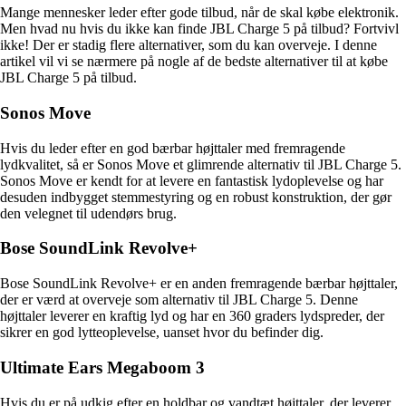
Mange mennesker leder efter gode tilbud, når de skal købe elektronik.
Men hvad nu hvis du ikke kan finde JBL Charge 5 på tilbud? Fortvivl
ikke! Der er stadig flere alternativer, som du kan overveje. I denne
artikel vil vi se nærmere på nogle af de bedste alternativer til at købe
JBL Charge 5 på tilbud.
Sonos Move
Hvis du leder efter en god bærbar højttaler med fremragende
lydkvalitet, så er Sonos Move et glimrende alternativ til JBL Charge 5.
Sonos Move er kendt for at levere en fantastisk lydoplevelse og har
desuden indbygget stemmestyring og en robust konstruktion, der gør
den velegnet til udendørs brug.
Bose SoundLink Revolve+
Bose SoundLink Revolve+ er en anden fremragende bærbar højttaler,
der er værd at overveje som alternativ til JBL Charge 5. Denne
højttaler leverer en kraftig lyd og har en 360 graders lydspreder, der
sikrer en god lytteoplevelse, uanset hvor du befinder dig.
Ultimate Ears Megaboom 3
Hvis du er på udkig efter en holdbar og vandtæt højttaler, der leverer