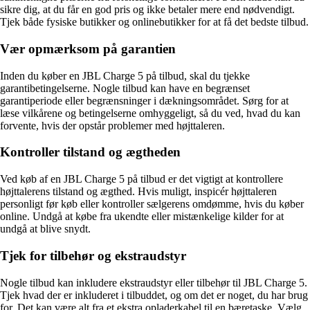
sikre dig, at du får en god pris og ikke betaler mere end nødvendigt.
Tjek både fysiske butikker og onlinebutikker for at få det bedste tilbud.
Vær opmærksom på garantien
Inden du køber en JBL Charge 5 på tilbud, skal du tjekke
garantibetingelserne. Nogle tilbud kan have en begrænset
garantiperiode eller begrænsninger i dækningsområdet. Sørg for at
læse vilkårene og betingelserne omhyggeligt, så du ved, hvad du kan
forvente, hvis der opstår problemer med højttaleren.
Kontroller tilstand og ægtheden
Ved køb af en JBL Charge 5 på tilbud er det vigtigt at kontrollere
højttalerens tilstand og ægthed. Hvis muligt, inspicér højttaleren
personligt før køb eller kontroller sælgerens omdømme, hvis du køber
online. Undgå at købe fra ukendte eller mistænkelige kilder for at
undgå at blive snydt.
Tjek for tilbehør og ekstraudstyr
Nogle tilbud kan inkludere ekstraudstyr eller tilbehør til JBL Charge 5.
Tjek hvad der er inkluderet i tilbuddet, og om det er noget, du har brug
for. Det kan være alt fra et ekstra opladerkabel til en bæretaske. Vælg