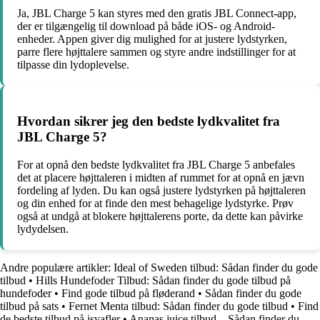
Ja, JBL Charge 5 kan styres med den gratis JBL Connect-app,
der er tilgængelig til download på både iOS- og Android-
enheder. Appen giver dig mulighed for at justere lydstyrken,
parre flere højttalere sammen og styre andre indstillinger for at
tilpasse din lydoplevelse.
Hvordan sikrer jeg den bedste lydkvalitet fra
JBL Charge 5?
For at opnå den bedste lydkvalitet fra JBL Charge 5 anbefales
det at placere højttaleren i midten af rummet for at opnå en jævn
fordeling af lyden. Du kan også justere lydstyrken på højttaleren
og din enhed for at finde den mest behagelige lydstyrke. Prøv
også at undgå at blokere højttalerens porte, da dette kan påvirke
lydydelsen.
Andre populære artikler:
Ideal of Sweden tilbud: Sådan finder du gode
tilbud
•
Hills Hundefoder Tilbud: Sådan finder du gode tilbud på
hundefoder
•
Find gode tilbud på fløderand
•
Sådan finder du gode
tilbud på sats
•
Fernet Menta tilbud: Sådan finder du gode tilbud
•
Find
de bedste tilbud på isvafler
•
Ananas juice tilbud – Sådan finder du