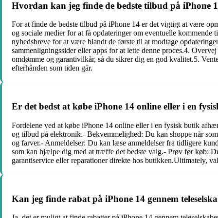
Hvordan kan jeg finde de bedste tilbud på iPhone 
For at finde de bedste tilbud på iPhone 14 er det vigtigt at være o
og sociale medier for at få opdateringer om eventuelle kommende ti
nyhedsbreve for at være blandt de første til at modtage opdateringer
sammenligningssider eller apps for at lette denne proces.4. Overv
omdømme og garantivilkår, så du sikrer dig en god kvalitet.5. Ventes
efterhånden som tiden går.
Er det bedst at købe iPhone 14 online eller i en fysi
Fordelene ved at købe iPhone 14 online eller i en fysisk butik afhæ
og tilbud på elektronik.- Bekvemmelighed: Du kan shoppe når som h
og farver.- Anmeldelser: Du kan læse anmeldelser fra tidligere kun
som kan hjælpe dig med at træffe det bedste valg.- Prøv før køb: Du
garantiservice eller reparationer direkte hos butikken.Ultimately, 
Kan jeg finde rabat på iPhone 14 gennem teleselsk
Ja, det er muligt at finde rabatter på iPhone 14 gennem teleselska