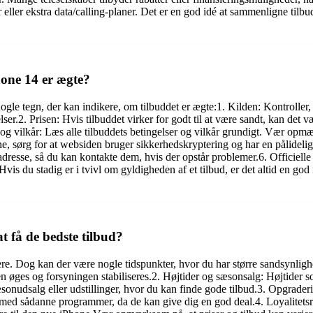
eller ekstra data/calling-planer. Det er en god idé at sammenligne tilbud
hone 14 er ægte?
r nogle tegn, der kan indikere, om tilbuddet er ægte:1. Kilden: Kontroll
. Prisen: Hvis tilbuddet virker for godt til at være sandt, kan det væ
er og vilkår: Læs alle tilbuddets betingelser og vilkår grundigt. Vær op
ine, sørg for at websiden bruger sikkerhedskryptering og har en pålide
resse, så du kan kontakte dem, hvis der opstår problemer.6. Officielle 
vis du stadig er i tvivl om gyldigheden af et tilbud, er det altid en god
t få de bedste tilbud?
iere. Dog kan der være nogle tidspunkter, hvor du har større sandsynligh
cen øges og forsyningen stabiliseres.2. Højtider og sæsonsalg: Højtide
 sæsonudsalg eller udstillinger, hvor du kan finde gode tilbud.3. Opgra
med sådanne programmer, da de kan give dig en god deal.4. Loyalitetsra