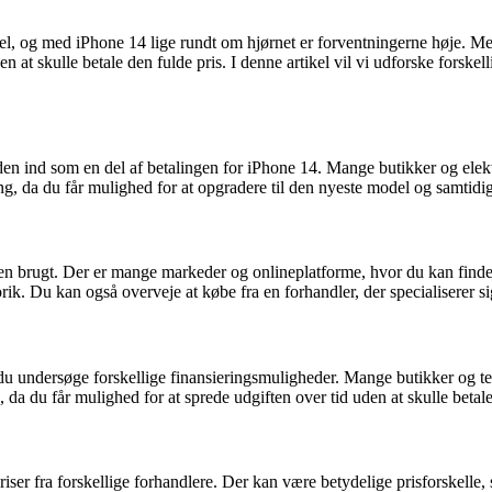
, og med iPhone 14 lige rundt om hjørnet er forventningerne høje. Men 
n at skulle betale den fulde pris. I denne artikel vil vi udforske forskel
den ind som en del af betalingen for iPhone 14. Mange butikker og elekt
ng, da du får mulighed for at opgradere til den nyeste model og samtidi
en brugt. Der er mange markeder og onlineplatforme, hvor du kan finde br
rik. Du kan også overveje at købe fra en forhandler, der specialiserer sig
du undersøge forskellige finansieringsmuligheder. Mange butikker og tele
da du får mulighed for at sprede udgiften over tid uden at skulle betale
riser fra forskellige forhandlere. Der kan være betydelige prisforskelle