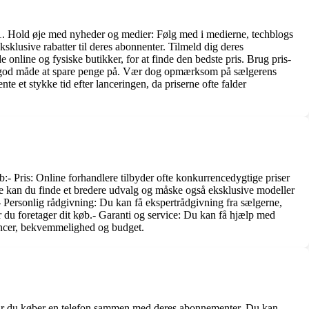
ud:1. Hold øje med nyheder og medier: Følg med i medierne, techblogs
klusive rabatter til deres abonnenter. Tilmeld dig deres
 online og fysiske butikker, for at finde den bedste pris. Brug pris-
 en god måde at spare penge på. Vær dog opmærksom på sælgerens
e et stykke tid efter lanceringen, da priserne ofte falder
:- Pris: Online forhandlere tilbyder ofte konkurrencedygtige priser
e kan du finde et bredere udvalg og måske også eksklusive modeller
- Personlig rådgivning: Du kan få ekspertrådgivning fra sælgerne,
r du foretager dit køb.- Garanti og service: Du kan få hjælp med
erencer, bekvemmelighed og budget.
r, når du køber en telefon sammen med deres abonnementer. Du kan