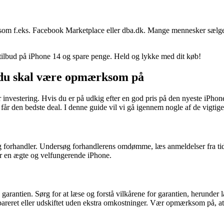
om f.eks. Facebook Marketplace eller dba.dk. Mange mennesker sælger d
e tilbud på iPhone 14 og spare penge. Held og lykke med dit køb!
d du skal være opmærksom på
investering. Hvis du er på udkig efter en god pris på den nyeste iPhone
 får den bedste deal. I denne guide vil vi gå igennem nogle af de vigtige
ig forhandler. Undersøg forhandlerens omdømme, læs anmeldelser fra tidl
får en ægte og velfungerende iPhone.
garantien. Sørg for at læse og forstå vilkårene for garantien, herunde
pareret eller udskiftet uden ekstra omkostninger. Vær opmærksom på, at