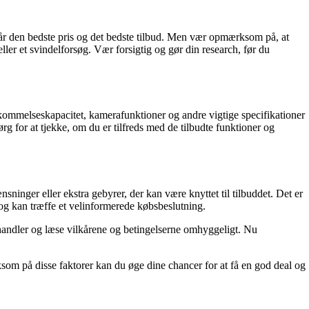
 får den bedste pris og det bedste tilbud. Men vær opmærksom på, at
ller et svindelforsøg. Vær forsigtig og gør din research, før du
kommelseskapacitet, kamerafunktioner og andre vigtige specifikationer
rg for at tjekke, om du er tilfreds med de tilbudte funktioner og
ninger eller ekstra gebyrer, der kan være knyttet til tilbuddet. Det er
g kan træffe et velinformerede købsbeslutning.
rhandler og læse vilkårene og betingelserne omhyggeligt. Nu
som på disse faktorer kan du øge dine chancer for at få en god deal og