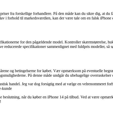
priser fra forskellige forhandlere. På den måde kan du sikre dig, at du
 lav i forhold til markedsværdien, kan der være tale om en falsk iPhone e
cifikationerne for den pågældende model. Kontroller skærmstørrelse, hu
have reducerede specifikationer sammenlignet med fuldpris modeller, så sø
ilkårene og betingelserne for købet. Vær opmærksom på eventuelle begræns
ngsmulighederne. På denne måde undgår du ubehagelige overraskelser o
ntastisk handel. Jeg var dog forsigtig med at vælge en velrenommeret fo
ne-kunde
de beslutning, når du køber en iPhone 14 på tilbud. Ved at være opmærk
!