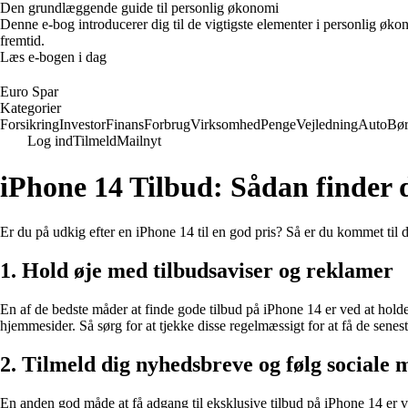
Den grundlæggende guide til personlig økonomi
Denne e-bog introducerer dig til de vigtigste elementer i personlig øko
fremtid.
Læs e-bogen i dag
Euro Spar
Kategorier
Forsikring
Investor
Finans
Forbrug
Virksomhed
Penge
Vejledning
Auto
Bø
Log ind
Tilmeld
Mailnyt
iPhone 14 Tilbud: Sådan finder 
Er du på udkig efter en iPhone 14 til en god pris? Så er du kommet til d
1. Hold øje med tilbudsaviser og reklamer
En af de bedste måder at finde gode tilbud på iPhone 14 er ved at hold
hjemmesider. Så sørg for at tjekke disse regelmæssigt for at få de senest
2. Tilmeld dig nyhedsbreve og følg sociale 
En anden god måde at få adgang til eksklusive tilbud på iPhone 14 er v