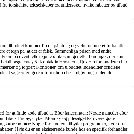
 fra forskellige teleselskaber og undersøge, hvilke rabatter og tilbud
er, om tilbuddet kommer fra en pålidelig og velrenommeret forhandler
re et tegn på, at det er falsk. Sammenlign prisen med andre
mærksom på eventuelle skjulte omkostninger eller bindinger, der kan
lig betalingsgateway.5. Kontaktinformation: Tjek om forhandleren har
mærker og logoer: Kontroller, om tilbuddet indeholder officielle
 idé at søge yderligere information eller rådgivning, inden du
ed for at finde gode tilbud:1. Efter lanceringen: Nogle måneder efter
r som Black Friday, Cyber Monday og julesalget kan være gode
deringsprogrammer: Nogle forhandlere tilbyder programmer, hvor du
batter: Hvis du er en eksisterende kunde hos en specifik forhandler