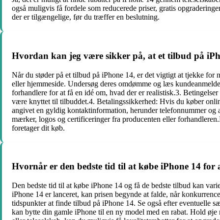
også muligvis få fordele som reducerede priser, gratis opgraderinger 
der er tilgængelige, før du træffer en beslutning.
Hvordan kan jeg være sikker på, at et tilbud på iP
Når du støder på et tilbud på iPhone 14, er det vigtigt at tjekke fo
eller hjemmeside. Undersøg deres omdømme og læs kundeanmeldelser.2
forhandlere for at få en idé om, hvad der er realistisk.3. Betingels
være knyttet til tilbuddet.4. Betalingssikkerhed: Hvis du køber onl
angivet en gyldig kontaktinformation, herunder telefonnummer og ad
mærker, logos og certificeringer fra producenten eller forhandleren.H
foretager dit køb.
Hvornår er den bedste tid til at købe iPhone 14 for a
Den bedste tid til at købe iPhone 14 og få de bedste tilbud kan var
iPhone 14 er lanceret, kan prisen begynde at falde, når konkurren
tidspunkter at finde tilbud på iPhone 14. Se også efter eventuelle
kan bytte din gamle iPhone til en ny model med en rabat. Hold øje 