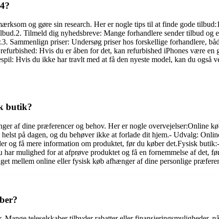
14?
pmærksom og gøre sin research. Her er nogle tips til at finde gode tilb
lbud.2. Tilmeld dig nyhedsbreve: Mange forhandlere sender tilbud og eks
.3. Sammenlign priser: Undersøg priser hos forskellige forhandlere, både
ej refurbished: Hvis du er åben for det, kan refurbished iPhones være
pil: Hvis du ikke har travlt med at få den nyeste model, kan du også vent
sk butik?
nger af dine præferencer og behov. Her er nogle overvejelser:Online køb
elst på dagen, og du behøver ikke at forlade dit hjem.- Udvalg: Onlin
der og få mere information om produktet, før du køber det.Fysisk butik:
 har mulighed for at afprøve produktet og få en fornemmelse af det, fø
valget mellem online eller fysisk køb afhænger af dine personlige præf
aber?
ber. Mange teleselskaber tilbyder rabatter eller finansieringsmulighede