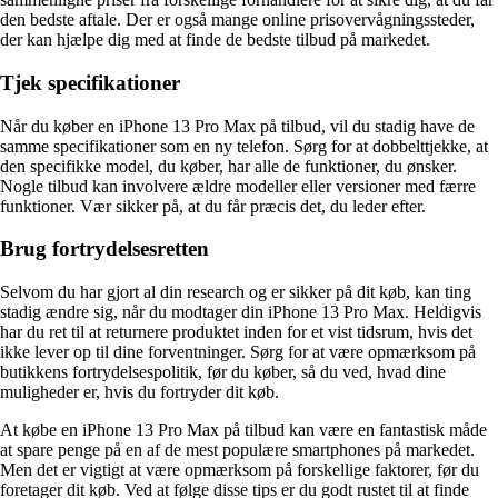
den bedste aftale. Der er også mange online prisovervågningssteder,
der kan hjælpe dig med at finde de bedste tilbud på markedet.
Tjek specifikationer
Når du køber en iPhone 13 Pro Max på tilbud, vil du stadig have de
samme specifikationer som en ny telefon. Sørg for at dobbelttjekke, at
den specifikke model, du køber, har alle de funktioner, du ønsker.
Nogle tilbud kan involvere ældre modeller eller versioner med færre
funktioner. Vær sikker på, at du får præcis det, du leder efter.
Brug fortrydelsesretten
Selvom du har gjort al din research og er sikker på dit køb, kan ting
stadig ændre sig, når du modtager din iPhone 13 Pro Max. Heldigvis
har du ret til at returnere produktet inden for et vist tidsrum, hvis det
ikke lever op til dine forventninger. Sørg for at være opmærksom på
butikkens fortrydelsespolitik, før du køber, så du ved, hvad dine
muligheder er, hvis du fortryder dit køb.
At købe en iPhone 13 Pro Max på tilbud kan være en fantastisk måde
at spare penge på en af ​​de mest populære smartphones på markedet.
Men det er vigtigt at være opmærksom på forskellige faktorer, før du
foretager dit køb. Ved at følge disse tips er du godt rustet til at finde