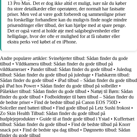
13 Pro Max. Det er dog ikke altid et muligt, især når du køber
fra store detailkæder eller operatører, der normalt har fastsatte
priser. Men ved at være godt forberedt og sammenligne priser
fra forskellige forhandlere kan du muligvis finde nogle mindre
prisændringer eller tilbud, der kan hjælpe med at spare penge.
Det er også værd at holde øje med salgsbegivenheder eller
helligdage, hvor der ofte er mulighed for at få rabatter eller
ekstra perks ved købet af en iPhone.
Andre populære artikler:
Svinehjerter tilbud: Sådan finder du gode
tilbud
•
Vildtkamera tilbud: Sådan finder du gode tilbud på
vildtkameraer
•
Pander tilbud: Sådan finder du gode tilbud
•
Juledug
tilbud: Sådan finder du gode tilbud på juleduge
•
Fladskærm tilbud:
Sådan finder du gode tilbud
•
iPad tilbud – Sådan finder du gode tilbud
på iPad hos Power
•
Sådan finder du gode tilbud på solbriller
•
Pålækker tilbud: Sådan finder du gode tilbud
•
Nattøj til Børn: Sådan
finder du gode tilbud
•
Fodboldtrøjer til børn tilbud – Sådan finder du
de bedste priser
•
Find de bedste tilbud på Canon EOS 750D
•
Solceller med batteri tilbud
•
Find gode tilbud på Letz Sushi frokost
•
Zo Skin Health Tilbud: Sådan finder du gode tilbud på
hudplejeprodukter
•
Guide til at finde gode tilbud i Ystad
•
Kuffertsæt
tilbud: Sådan finder du gode tilbud
•
Find de bedste tilbud på Knorr
snack pot
•
Find de bedste spa dag tilbud
•
Døgnnetto tilbud: Sådan
finder du gode tilbud