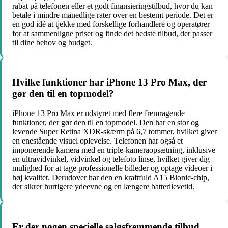
rabat på telefonen eller et godt finansieringstilbud, hvor du kan
betale i mindre månedlige rater over en bestemt periode. Det er
en god idé at tjekke med forskellige forhandlere og operatører
for at sammenligne priser og finde det bedste tilbud, der passer
til dine behov og budget.
Hvilke funktioner har iPhone 13 Pro Max, der
gør den til en topmodel?
iPhone 13 Pro Max er udstyret med flere fremragende
funktioner, der gør den til en topmodel. Den har en stor og
levende Super Retina XDR-skærm på 6,7 tommer, hvilket giver
en enestående visuel oplevelse. Telefonen har også et
imponerende kamera med en triple-kameraopsætning, inklusive
en ultravidvinkel, vidvinkel og telefoto linse, hvilket giver dig
mulighed for at tage professionelle billeder og optage videoer i
høj kvalitet. Derudover har den en kraftfuld A15 Bionic-chip,
der sikrer hurtigere ydeevne og en længere batterilevetid.
Er der nogen specielle salgsfremmende tilbud