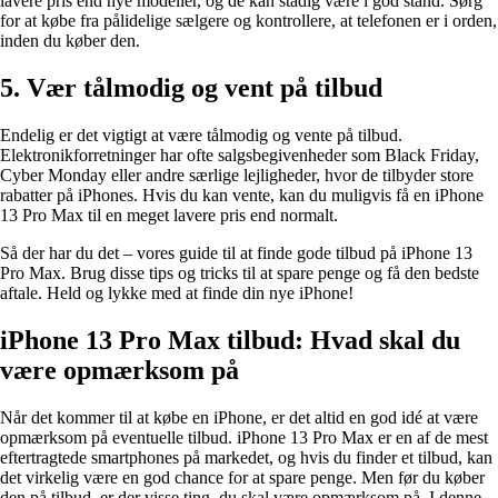
lavere pris end nye modeller, og de kan stadig være i god stand. Sørg
for at købe fra pålidelige sælgere og kontrollere, at telefonen er i orden,
inden du køber den.
5. Vær tålmodig og vent på tilbud
Endelig er det vigtigt at være tålmodig og vente på tilbud.
Elektronikforretninger har ofte salgsbegivenheder som Black Friday,
Cyber Monday eller andre særlige lejligheder, hvor de tilbyder store
rabatter på iPhones. Hvis du kan vente, kan du muligvis få en iPhone
13 Pro Max til en meget lavere pris end normalt.
Så der har du det – vores guide til at finde gode tilbud på iPhone 13
Pro Max. Brug disse tips og tricks til at spare penge og få den bedste
aftale. Held og lykke med at finde din nye iPhone!
iPhone 13 Pro Max tilbud: Hvad skal du
være opmærksom på
Når det kommer til at købe en iPhone, er det altid en god idé at være
opmærksom på eventuelle tilbud. iPhone 13 Pro Max er en af ​​de mest
eftertragtede smartphones på markedet, og hvis du finder et tilbud, kan
det virkelig være en god chance for at spare penge. Men før du køber
den på tilbud, er der visse ting, du skal være opmærksom på. I denne