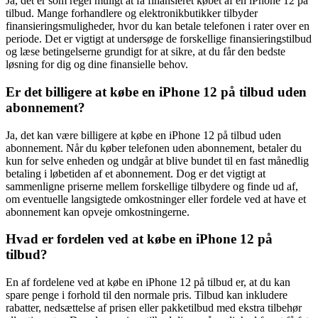
Ja, det er som regel muligt at få finansieret købet af en iPhone 12 på
tilbud. Mange forhandlere og elektronikbutikker tilbyder
finansieringsmuligheder, hvor du kan betale telefonen i rater over en
periode. Det er vigtigt at undersøge de forskellige finansieringstilbud
og læse betingelserne grundigt for at sikre, at du får den bedste
løsning for dig og dine finansielle behov.
Er det billigere at købe en iPhone 12 på tilbud uden
abonnement?
Ja, det kan være billigere at købe en iPhone 12 på tilbud uden
abonnement. Når du køber telefonen uden abonnement, betaler du
kun for selve enheden og undgår at blive bundet til en fast månedlig
betaling i løbetiden af et abonnement. Dog er det vigtigt at
sammenligne priserne mellem forskellige tilbydere og finde ud af,
om eventuelle langsigtede omkostninger eller fordele ved at have et
abonnement kan opveje omkostningerne.
Hvad er fordelen ved at købe en iPhone 12 på
tilbud?
En af fordelene ved at købe en iPhone 12 på tilbud er, at du kan
spare penge i forhold til den normale pris. Tilbud kan inkludere
rabatter, nedsættelse af prisen eller pakketilbud med ekstra tilbehør