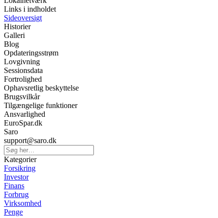
Lokalnetværk
Links i indholdet
Sideoversigt
Historier
Galleri
Blog
Opdateringsstrøm
Lovgivning
Sessionsdata
Fortrolighed
Ophavsretlig beskyttelse
Brugsvilkår
Tilgængelige funktioner
Ansvarlighed
EuroSpar.dk
Saro
support@saro.dk
Kategorier
Forsikring
Investor
Finans
Forbrug
Virksomhed
Penge