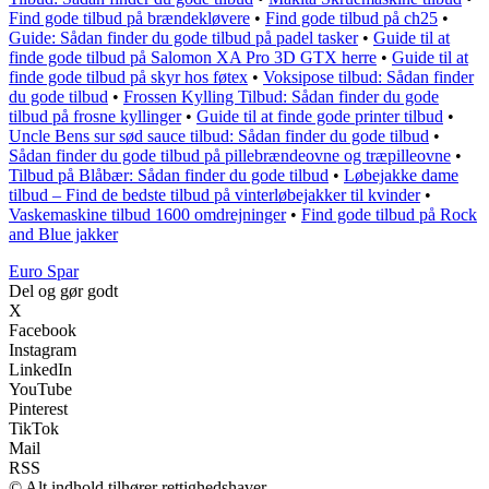
Find gode tilbud på brændekløvere
•
Find gode tilbud på ch25
•
Guide: Sådan finder du gode tilbud på padel tasker
•
Guide til at
finde gode tilbud på Salomon XA Pro 3D GTX herre
•
Guide til at
finde gode tilbud på skyr hos føtex
•
Voksipose tilbud: Sådan finder
du gode tilbud
•
Frossen Kylling Tilbud: Sådan finder du gode
tilbud på frosne kyllinger
•
Guide til at finde gode printer tilbud
•
Uncle Bens sur sød sauce tilbud: Sådan finder du gode tilbud
•
Sådan finder du gode tilbud på pillebrændeovne og træpilleovne
•
Tilbud på Blåbær: Sådan finder du gode tilbud
•
Løbejakke dame
tilbud – Find de bedste tilbud på vinterløbejakker til kvinder
•
Vaskemaskine tilbud 1600 omdrejninger
•
Find gode tilbud på Rock
and Blue jakker
Euro Spar
Del og gør godt
X
Facebook
Instagram
LinkedIn
YouTube
Pinterest
TikTok
Mail
RSS
© Alt indhold tilhører rettighedshaver.