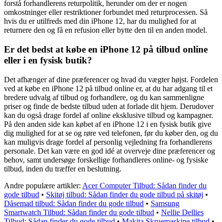
forstå forhandlerens returpolitik, herunder om der er nogen
omkostninger eller restriktioner forbundet med returprocessen. Så
hvis du er utilfreds med din iPhone 12, har du mulighed for at
returnere den og få en refusion eller bytte den til en anden model.
Er det bedst at købe en iPhone 12 på tilbud online
eller i en fysisk butik?
Det afhænger af dine præferencer og hvad du vægter højst. Fordelen
ved at købe en iPhone 12 på tilbud online er, at du har adgang til et
bredere udvalg af tilbud og forhandlere, og du kan sammenligne
priser og finde de bedste tilbud uden at forlade dit hjem. Derudover
kan du også drage fordel af online eksklusive tilbud og kampagner.
På den anden side kan købet af en iPhone 12 i en fysisk butik give
dig mulighed for at se og røre ved telefonen, før du køber den, og du
kan muligvis drage fordel af personlig vejledning fra forhandlerens
personale. Det kan være en god idé at overveje dine præferencer og
behov, samt undersøge forskellige forhandleres online- og fysiske
tilbud, inden du træffer en beslutning.
Andre populære artikler:
Acer Computer Tilbud: Sådan finder du
gode tilbud
•
Skitøj tilbud: Sådan finder du gode tilbud på skitøj
•
Dåsemad tilbud: Sådan finder du gode tilbud
•
Samsung
Smartwatch Tilbud: Sådan finder du gode tilbud
•
Nellie Dellies
Tilbud: Sådan finder du gode tilbud
•
Makita Skruemaskine tilbud
•