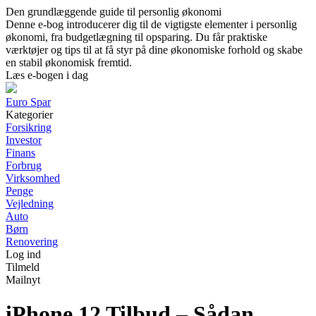
Den grundlæggende guide til personlig økonomi
Denne e-bog introducerer dig til de vigtigste elementer i personlig
økonomi, fra budgetlægning til opsparing. Du får praktiske
værktøjer og tips til at få styr på dine økonomiske forhold og skabe
en stabil økonomisk fremtid.
Læs e-bogen i dag
Euro Spar
Kategorier
Forsikring
Investor
Finans
Forbrug
Virksomhed
Penge
Vejledning
Auto
Børn
Renovering
Log ind
Tilmeld
Mailnyt
iPhone 12 Tilbud – Sådan