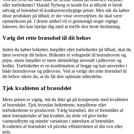
eller træbriketter? Harald Nyborg er kendt for at tilbyde et bredt
udvalg af brændsel til konkurrencedygtige priser. Men når du køber
disse produkter på tilbud, er der visse overvejelser, du skal være
opmærksom på. I denne artikel vil vi gennemgå nogle vigtige
faktorer, der kan hjælpe dig med at træffe den beste beslutning.
Vælg det rette brændsel til dit behov
Inden du køber briketter, træpiller eller træbriketter på tilbud, skal du
først overveje dit behov. Briketter er velegnede til brændeovne og
pejse, mens træpiller er mere almindeligt anvendt i pilleovne og
kedler. Træbriketter er en kombination af begge og kan anvendes i
både brændeovne og pilleovne. Ved at vælge det rette brændsel til
dit behov sikrer du, at du får den optimale udnyttelse.
Tjek kvaliteten af brændslet
Mens prisen er vigtig, må du ikke gå på kompromis med kvaliteten
af brændslet. Tjek hvordan briketterne, træpillerne eller
træbriketterne er produceret. Vælg brændsel, der er fremstillet af
tørre træmaterialer af høj kvalitet, da dette vil give bedre
varmeudbytte og mindre variations i størrelsen af brændslet.
Kvaliteten af brændslet vil påvirke effektiviteten af din ovn eller
pejs.