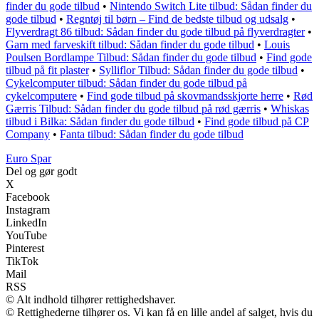
finder du gode tilbud
•
Nintendo Switch Lite tilbud: Sådan finder du
gode tilbud
•
Regntøj til børn – Find de bedste tilbud og udsalg
•
Flyverdragt 86 tilbud: Sådan finder du gode tilbud på flyverdragter
•
Garn med farveskift tilbud: Sådan finder du gode tilbud
•
Louis
Poulsen Bordlampe Tilbud: Sådan finder du gode tilbud
•
Find gode
tilbud på fit plaster
•
Sylliflor Tilbud: Sådan finder du gode tilbud
•
Cykelcomputer tilbud: Sådan finder du gode tilbud på
cykelcomputere
•
Find gode tilbud på skovmandsskjorte herre
•
Rød
Gærris Tilbud: Sådan finder du gode tilbud på rød gærris
•
Whiskas
tilbud i Bilka: Sådan finder du gode tilbud
•
Find gode tilbud på CP
Company
•
Fanta tilbud: Sådan finder du gode tilbud
Euro Spar
Del og gør godt
X
Facebook
Instagram
LinkedIn
YouTube
Pinterest
TikTok
Mail
RSS
© Alt indhold tilhører rettighedshaver.
© Rettighederne tilhører os. Vi kan få en lille andel af salget, hvis du