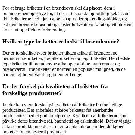
For at bruge briketter i en brændeovn skal du placere dem i
brændeovnen og sørge for, at der er tilstrækkelig lufttilførsel. Tænd
ild i briketterne ved hjælp af avispapir eller optændingsblokke, og
lad dem brænde langsomt op. Juster luftventilen for at opretholde en
konstant og effektiv forbrænding.
Hvilken type briketter er bedst til brændeovne?
Der er forskellige typer briketter tilgængelige til brændeovne,
herunder træbriketter, træpillebriketter og papirbriketter. Den bedste
type briketter til brændeovne afhænger af dine præferencer og
brændværdi. Træbriketter er normalt en populær mulighed, da de
har en høj brændværdi og brænder længe.
Er der forskel på kvaliteten af briketter fra
forskellige producenter?
Ja, der kan være forskel på kvaliteten af briketter fra forskellige
producenter. Det anbefales at købe briketter fra anerkendte
producenter med et godt omdømme. Kvaliteten af briketterne kan
påvirke deres brændværdi, brændetid og askeindhold. Det er vigtigt
at læse produktanmeldelser eller få anbefalinger, inden du køber
briketter fra en bestemt producent.