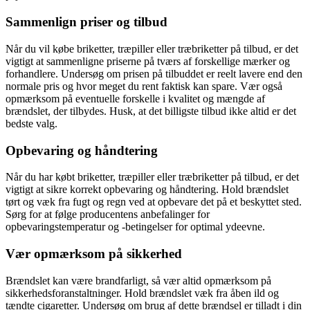
Sammenlign priser og tilbud
Når du vil købe briketter, træpiller eller træbriketter på tilbud, er det
vigtigt at sammenligne priserne på tværs af forskellige mærker og
forhandlere. Undersøg om prisen på tilbuddet er reelt lavere end den
normale pris og hvor meget du rent faktisk kan spare. Vær også
opmærksom på eventuelle forskelle i kvalitet og mængde af
brændslet, der tilbydes. Husk, at det billigste tilbud ikke altid er det
bedste valg.
Opbevaring og håndtering
Når du har købt briketter, træpiller eller træbriketter på tilbud, er det
vigtigt at sikre korrekt opbevaring og håndtering. Hold brændslet
tørt og væk fra fugt og regn ved at opbevare det på et beskyttet sted.
Sørg for at følge producentens anbefalinger for
opbevaringstemperatur og -betingelser for optimal ydeevne.
Vær opmærksom på sikkerhed
Brændslet kan være brandfarligt, så vær altid opmærksom på
sikkerhedsforanstaltninger. Hold brændslet væk fra åben ild og
tændte cigaretter. Undersøg om brug af dette brændsel er tilladt i din