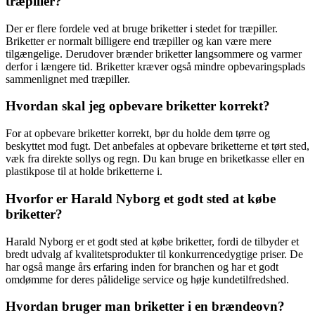
træpiller?
Der er flere fordele ved at bruge briketter i stedet for træpiller.
Briketter er normalt billigere end træpiller og kan være mere
tilgængelige. Derudover brænder briketter langsommere og varmer
derfor i længere tid. Briketter kræver også mindre opbevaringsplads
sammenlignet med træpiller.
Hvordan skal jeg opbevare briketter korrekt?
For at opbevare briketter korrekt, bør du holde dem tørre og
beskyttet mod fugt. Det anbefales at opbevare briketterne et tørt sted,
væk fra direkte sollys og regn. Du kan bruge en briketkasse eller en
plastikpose til at holde briketterne i.
Hvorfor er Harald Nyborg et godt sted at købe
briketter?
Harald Nyborg er et godt sted at købe briketter, fordi de tilbyder et
bredt udvalg af kvalitetsprodukter til konkurrencedygtige priser. De
har også mange års erfaring inden for branchen og har et godt
omdømme for deres pålidelige service og høje kundetilfredshed.
Hvordan bruger man briketter i en brændeovn?