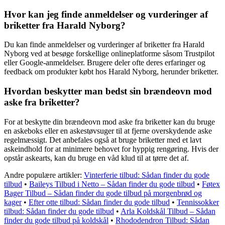
Hvor kan jeg finde anmeldelser og vurderinger af
briketter fra Harald Nyborg?
Du kan finde anmeldelser og vurderinger af briketter fra Harald
Nyborg ved at besøge forskellige onlineplatforme såsom Trustpilot
eller Google-anmeldelser. Brugere deler ofte deres erfaringer og
feedback om produkter købt hos Harald Nyborg, herunder briketter.
Hvordan beskytter man bedst sin brændeovn mod
aske fra briketter?
For at beskytte din brændeovn mod aske fra briketter kan du bruge
en askeboks eller en askestøvsuger til at fjerne overskydende aske
regelmæssigt. Det anbefales også at bruge briketter med et lavt
askeindhold for at minimere behovet for hyppig rengøring. Hvis der
opstår askearts, kan du bruge en våd klud til at tørre det af.
Andre populære artikler:
Vinterferie tilbud: Sådan finder du gode
tilbud
•
Baileys Tilbud i Netto – Sådan finder du gode tilbud
•
Føtex
Bager Tilbud – Sådan finder du gode tilbud på morgenbrød og
kager
•
Efter otte tilbud: Sådan finder du gode tilbud
•
Tennissokker
tilbud: Sådan finder du gode tilbud
•
Arla Koldskål Tilbud – Sådan
finder du gode tilbud på koldskål
•
Rhododendron Tilbud: Sådan