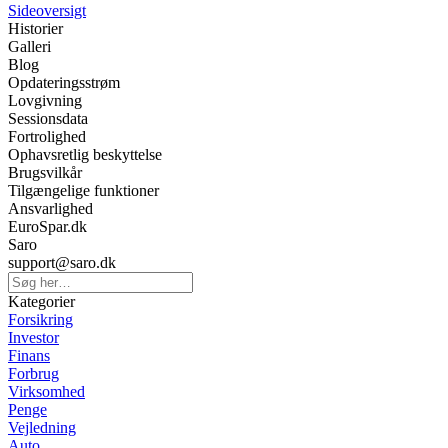
Sideoversigt
Historier
Galleri
Blog
Opdateringsstrøm
Lovgivning
Sessionsdata
Fortrolighed
Ophavsretlig beskyttelse
Brugsvilkår
Tilgængelige funktioner
Ansvarlighed
EuroSpar.dk
Saro
support@saro.dk
Kategorier
Forsikring
Investor
Finans
Forbrug
Virksomhed
Penge
Vejledning
Auto