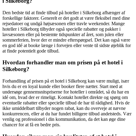
i Silkeborg?
Den bedste tid at finde tilbud på hoteller i Silkeborg afhænger af
forskellige faktorer. Generelt er det godt at være fleksibel med dine
rejsedatoer og undgå højsæsonen eller travle weekender. Mange
hoteller i Silkeborg tilbyder også specielle rabatter og pakker i
lavsæsonen eller på bestemte tidspunkter af året, som julen eller
sommerferien, hvor der er mindre efterspørgsel. Det kan også være
en god idé at booke længe i forvejen eller vente til sidste øjeblik for
at finde potentielt gode tilbud.
Hvordan forhandler man om prisen på et hotel i
Silkeborg?
Forhandling af prisen på et hotel i Silkeborg kan være muligt, især
hvis du er en loyal kunde eller booker flere nætter. Start med at
undersøge gennemsnitspriserne for hoteller i området, så du har en
idé om, hvad der er rimeligt. Kontakt hotellet direkte og spørg om
eventuelle rabatter eller specielle tilbud de har til rådighed. Hvis de
ikke umiddelbart tilbyder nogen rabat, kan du overveje at nævne
konkurrencen, eller at du har fundet billigere tilbud andetsteds. Vær
venlig og professionel i din kommunikation, da det kan øge dine
chancer for at få en bedre pris.