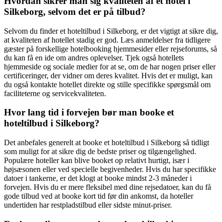
Hvordan sikrer man sig kvaliteten af et hotel i
Silkeborg, selvom det er på tilbud?
Selvom du finder et hoteltilbud i Silkeborg, er det vigtigt at sikre dig,
at kvaliteten af hotellet stadig er god. Læs anmeldelser fra tidligere
gæster på forskellige hotelbooking hjemmesider eller rejseforums, så
du kan få en ide om andres oplevelser. Tjek også hotellets
hjemmeside og sociale medier for at se, om de har nogen priser eller
certificeringer, der vidner om deres kvalitet. Hvis det er muligt, kan
du også kontakte hotellet direkte og stille specifikke spørgsmål om
faciliteterne og servicekvaliteten.
Hvor lang tid i forvejen bør man booke et
hoteltilbud i Silkeborg?
Det anbefales generelt at booke et hoteltilbud i Silkeborg så tidligt
som muligt for at sikre dig de bedste priser og tilgængelighed.
Populære hoteller kan blive booket op relativt hurtigt, især i
højsæsonen eller ved specielle begivenheder. Hvis du har specifikke
datoer i tankerne, er det klogt at booke mindst 2-3 måneder i
forvejen. Hvis du er mere fleksibel med dine rejsedatoer, kan du få
gode tilbud ved at booke kort tid før din ankomst, da hoteller
undertiden har restpladstilbud eller sidste minut-priser.