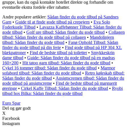
gruppe, kan du også kontakte hotellet direkte og forhandle om
eventuelle ekstra fordele eller rabatter.
Andre populære artikler:
Sådan finder du gode tilbud på Sandnes
Garn
•
Guide til at finde gode tilbud på crepejern
•
Eva Solo
Foderkugle Tilbud
•
Lavazza Kaffebønner Tilbud: Sådan finder du
gode tilbud
•
Golf ure tilbud: Sådan finder du gode tilbud
•
Collagen
tilbud: Sådan finder du gode tilbud på collagen
•
Mandolinjern
tilbud: Sådan finder du gode tilbud
•
Fanø Ophold Tilbud: Sådan
finder du gode tilbud på din ferie
•
Find gode tilbud på HP 304 XL
blækpatroner
•
Find de bedste tilbud på toiletter
•
Smykkeskrin
dame tilbud
•
Guide: Sådan finder du gode tilbud på en madras
160×200
•
Hit tatoo garn tilbud: Sådan finder du gode tilbud
•
Cykel 16 tommer tilbud: Sådan finder du gode tilbud
•
Marmor
sofabord tilbud: Sådan finder du gode tilbud
•
Retro køleskab tilbud:
Sådan finder du gode tilbud
•
Ansigtscremen tilbud: Sådan finder du
gode tilbud på ansigtscreme
•
Find de bedste tilbud på marguerit
øreringe
•
Cirkel Kaffe Tilbud: Sådan finder du gode tilbud
•
Ryobi
tilbud hos Bilka: Sådan finder du gode tilbud
Euro Spar
Del og gør godt
X
Facebook
Instagram