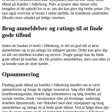
tilbud på hoteller i Silkeborg. Prøv at justere dine datoer eller
længden af dit ophold for at se, om det kan give dig bedre priser. Du
kan også overveje at booke i sidste øjeblik, da hotellerne undertiden
tilbyder store rabatter på ledige værelser.
Brug anmeldelser og ratings til at finde
gode tilbud
Inden du booker et hotel i Silkeborg, er det en god idé at læse
anmeldelser og se på ratings fra tidligere gæster. Dette kan give dig
en idé om hotellets kvalitet og service. Nogle gange kan du finde
gode tilbud på hoteller, der får positive anmeldelser, men som ikke er
så kendte som de store kæder.
Opsummering
Finding gode tilbud på hoteller i Silkeborg handler om at være
opmærksom og bruge de rigtige ressourcer. Søg efter tilbud på
hotelbookingssider, tilmeld dig nyhedsbreve og følg hoteller på
sociale medier, book i lavsæsonen eller på hverdage, undersøg
hotellets hjemmeside, vær fleksibel med dine rejseplaner og brug
anmeldelser og ratings til at finde gode tilbud. Ved at følge disse tips
kan du spare penge og få en fantastisk hoteloplevelse i Silkeborg.