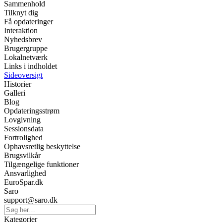
Sammenhold
Tilknyt dig
Få opdateringer
Interaktion
Nyhedsbrev
Brugergruppe
Lokalnetværk
Links i indholdet
Sideoversigt
Historier
Galleri
Blog
Opdateringsstrøm
Lovgivning
Sessionsdata
Fortrolighed
Ophavsretlig beskyttelse
Brugsvilkår
Tilgængelige funktioner
Ansvarlighed
EuroSpar.dk
Saro
support@saro.dk
Kategorier