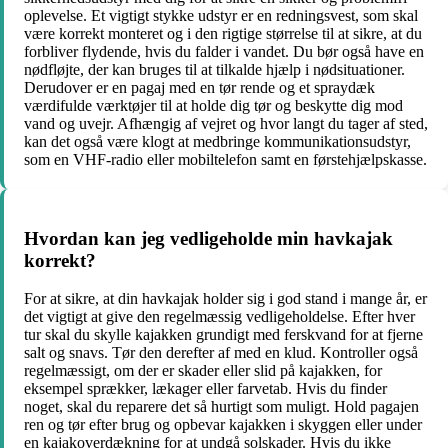
oplevelse. Et vigtigt stykke udstyr er en redningsvest, som skal
være korrekt monteret og i den rigtige størrelse til at sikre, at du
forbliver flydende, hvis du falder i vandet. Du bør også have en
nødfløjte, der kan bruges til at tilkalde hjælp i nødsituationer.
Derudover er en pagaj med en tør rende og et spraydæk
værdifulde værktøjer til at holde dig tør og beskytte dig mod
vand og uvejr. Afhængig af vejret og hvor langt du tager af sted,
kan det også være klogt at medbringe kommunikationsudstyr,
som en VHF-radio eller mobiltelefon samt en førstehjælpskasse.
Hvordan kan jeg vedligeholde min havkajak
korrekt?
For at sikre, at din havkajak holder sig i god stand i mange år, er
det vigtigt at give den regelmæssig vedligeholdelse. Efter hver
tur skal du skylle kajakken grundigt med ferskvand for at fjerne
salt og snavs. Tør den derefter af med en klud. Kontroller også
regelmæssigt, om der er skader eller slid på kajakken, for
eksempel sprækker, lækager eller farvetab. Hvis du finder
noget, skal du reparere det så hurtigt som muligt. Hold pagajen
ren og tør efter brug og opbevar kajakken i skyggen eller under
en kajakoverdækning for at undgå solskader. Hvis du ikke