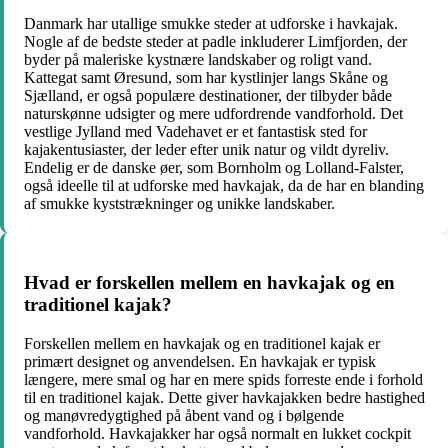
Danmark har utallige smukke steder at udforske i havkajak.
Nogle af de bedste steder at padle inkluderer Limfjorden, der
byder på maleriske kystnære landskaber og roligt vand.
Kattegat samt Øresund, som har kystlinjer langs Skåne og
Sjælland, er også populære destinationer, der tilbyder både
naturskønne udsigter og mere udfordrende vandforhold. Det
vestlige Jylland med Vadehavet er et fantastisk sted for
kajakentusiaster, der leder efter unik natur og vildt dyreliv.
Endelig er de danske øer, som Bornholm og Lolland-Falster,
også ideelle til at udforske med havkajak, da de har en blanding
af smukke kyststrækninger og unikke landskaber.
Hvad er forskellen mellem en havkajak og en
traditionel kajak?
Forskellen mellem en havkajak og en traditionel kajak er
primært designet og anvendelsen. En havkajak er typisk
længere, mere smal og har en mere spids forreste ende i forhold
til en traditionel kajak. Dette giver havkajakken bedre hastighed
og manøvredygtighed på åbent vand og i bølgende
vandforhold. Havkajakker har også normalt en lukket cockpit