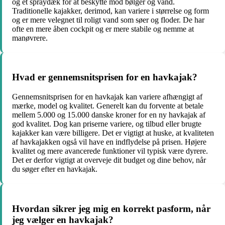
og et spraydæk for at beskytte mod bølger og vand.
Traditionelle kajakker, derimod, kan variere i størrelse og form
og er mere velegnet til roligt vand som søer og floder. De har
ofte en mere åben cockpit og er mere stabile og nemme at
manøvrere.
Hvad er gennemsnitsprisen for en havkajak?
Gennemsnitsprisen for en havkajak kan variere afhængigt af
mærke, model og kvalitet. Generelt kan du forvente at betale
mellem 5.000 og 15.000 danske kroner for en ny havkajak af
god kvalitet. Dog kan priserne variere, og tilbud eller brugte
kajakker kan være billigere. Det er vigtigt at huske, at kvaliteten
af havkajakken også vil have en indflydelse på prisen. Højere
kvalitet og mere avancerede funktioner vil typisk være dyrere.
Det er derfor vigtigt at overveje dit budget og dine behov, når
du søger efter en havkajak.
Hvordan sikrer jeg mig en korrekt pasform, når
jeg vælger en havkajak?