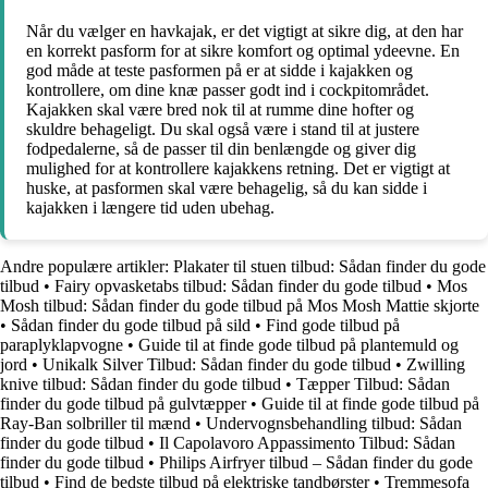
Når du vælger en havkajak, er det vigtigt at sikre dig, at den har
en korrekt pasform for at sikre komfort og optimal ydeevne. En
god måde at teste pasformen på er at sidde i kajakken og
kontrollere, om dine knæ passer godt ind i cockpitområdet.
Kajakken skal være bred nok til at rumme dine hofter og
skuldre behageligt. Du skal også være i stand til at justere
fodpedalerne, så de passer til din benlængde og giver dig
mulighed for at kontrollere kajakkens retning. Det er vigtigt at
huske, at pasformen skal være behagelig, så du kan sidde i
kajakken i længere tid uden ubehag.
Andre populære artikler:
Plakater til stuen tilbud: Sådan finder du gode
tilbud
•
Fairy opvasketabs tilbud: Sådan finder du gode tilbud
•
Mos
Mosh tilbud: Sådan finder du gode tilbud på Mos Mosh Mattie skjorte
•
Sådan finder du gode tilbud på sild
•
Find gode tilbud på
paraplyklapvogne
•
Guide til at finde gode tilbud på plantemuld og
jord
•
Unikalk Silver Tilbud: Sådan finder du gode tilbud
•
Zwilling
knive tilbud: Sådan finder du gode tilbud
•
Tæpper Tilbud: Sådan
finder du gode tilbud på gulvtæpper
•
Guide til at finde gode tilbud på
Ray-Ban solbriller til mænd
•
Undervognsbehandling tilbud: Sådan
finder du gode tilbud
•
Il Capolavoro Appassimento Tilbud: Sådan
finder du gode tilbud
•
Philips Airfryer tilbud – Sådan finder du gode
tilbud
•
Find de bedste tilbud på elektriske tandbørster
•
Tremmesofa