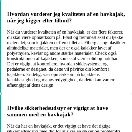
Hvordan vurderer jeg kvaliteten af en havkajak,
når jeg kigger efter tilbud?
Når du vurderer kvaliteten af en havkajak, er der flere faktorer,
du skal være opmærksom på. Først og fremmest skal du tjekke
materialet, som kajakken er fremstillet af. Fiberglas og plastik er
almindelige materialer, men der er også kajakker lavet af
polyethylen, kevlar og andre stærke materialer. Check også
konstruktionen af kajakken, som skal være solid og holdbar.
Det er vigtigt at kontrollere, hvordan siddesystemet og
pedalerne er designet, da dette vil påvirke din komfort i
kajakken. Endelig, vær opmærksom på kajakkens
kajakhastighed og manøvredygtighed, da dette kan variere
afhængigt af dens design.
Hvilke sikkerhedsudstyr er vigtigt at have
sammen med en havkajak?
Når du har en havkajak, er det vigtigt at have det rigtige
sikkerhedsudstyr med dig for at sikre en sikker og problemfri