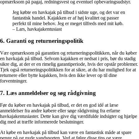
opmærksom på pagaj, redningsvest og eventuel opbevaringsudstyr.
Jeg købte en havkajak på tilbud i sidste uge, og det var en
fantastisk handel. Kajakken er af høj kvalitet og passer
perfekt til mine behov. Jeg er meget tilfreds med mit køb.
– Lars, havkajakentusiast
6. Garanti og returneringspolitik
Vær opmærksom på garantien og returneringspolitikken, når du køber
en havkajak på tilbud. Selvom kajakken er nedsat i pris, bør du stadig
sikre dig, at der er en rimelig garantiperiode, hvis der opstår problemer.
Tjek også returneringspolitikken for at sikre, at du har mulighed for at
returnere eller bytte kajakken, hvis den ikke lever op til dine
forventninger.
7. Læs anmeldelser og søg rådgivning
Før du køber en havkajak på tilbud, er det en god idé at læse
anmeldelser fra andre købere eller søge rådgivning fra erfarne
havkajakentusiaster. Dette kan give dig værdifulde indsigter og hjælpe
dig med at træffe informerede beslutninger.
At købe en havkajak på tilbud kan være en fantastisk måde at spare
penge på og nyde vandsporten. Ved at følge disse tips og være