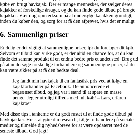
købe en brugt havkajak. Der er mange mennesker, der sælger deres
kajakker af forskellige årsager, og du kan finde gode tilbud på brugte
kajakker. Vær dog opmærksom på at undersøge kajakken grundigt,
inden du køber den, og sørg for at få den afprøvet, hvis det er muligt.
6. Sammenlign priser
Endelig er det vigtigt at sammenligne priser, før du foretager dit køb.
Selvom et tilbud kan virke godt, er der altid en chance for, at du kan
finde det samme produkt til en endnu bedre pris et andet sted. Brug tid
på at undersøge forskellige forhandlere og sammenligne priser, så du
kan være sikker på at få den bedste deal.
Jeg fandt min havkajak til en fantastisk pris ved at følge en
kajakforhandler på Facebook. De annoncerede et
begrænset tilbud, og jeg var i stand til at spare en masse
penge. Jeg er utroligt tilfreds med mit køb! – Lars, erfaren
kajakroer
Med disse tips i tankerne er du godt rustet til at finde gode tilbud på
havkajakker. Husk at gøre din research, følge forhandlere på sociale
medier og tilmelde dig nyhedsbreve for at være opdateret med de
seneste tilbud. God jagt!