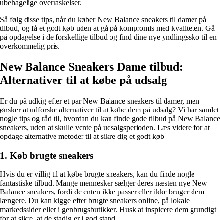
ubehagelige overraskelser.
Så følg disse tips, når du køber New Balance sneakers til damer på
tilbud, og få et godt køb uden at gå på kompromis med kvaliteten. Gå
på opdagelse i de forskellige tilbud og find dine nye yndlingssko til en
overkommelig pris.
New Balance Sneakers Dame tilbud:
Alternativer til at købe på udsalg
Er du på udkig efter et par New Balance sneakers til damer, men
ønsker at udforske alternativer til at købe dem på udsalg? Vi har samlet
nogle tips og råd til, hvordan du kan finde gode tilbud på New Balance
sneakers, uden at skulle vente på udsalgsperioden. Læs videre for at
opdage alternative metoder til at sikre dig et godt køb.
1. Køb brugte sneakers
Hvis du er villig til at købe brugte sneakers, kan du finde nogle
fantastiske tilbud. Mange mennesker sælger deres næsten nye New
Balance sneakers, fordi de enten ikke passer eller ikke bruger dem
længere. Du kan kigge efter brugte sneakers online, på lokale
markedssider eller i genbrugsbutikker. Husk at inspicere dem grundigt
for at sikre, at de stadig er i god stand.