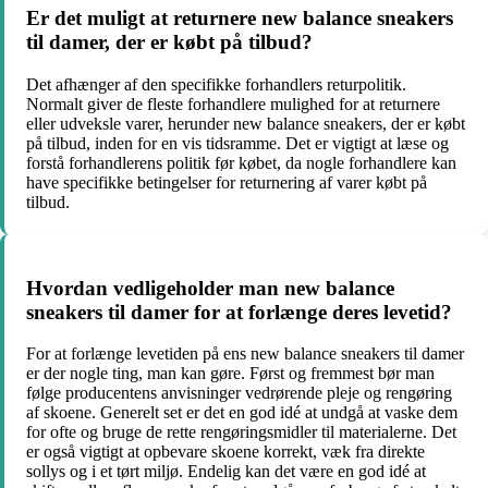
Er det muligt at returnere new balance sneakers
til damer, der er købt på tilbud?
Det afhænger af den specifikke forhandlers returpolitik.
Normalt giver de fleste forhandlere mulighed for at returnere
eller udveksle varer, herunder new balance sneakers, der er købt
på tilbud, inden for en vis tidsramme. Det er vigtigt at læse og
forstå forhandlerens politik før købet, da nogle forhandlere kan
have specifikke betingelser for returnering af varer købt på
tilbud.
Hvordan vedligeholder man new balance
sneakers til damer for at forlænge deres levetid?
For at forlænge levetiden på ens new balance sneakers til damer
er der nogle ting, man kan gøre. Først og fremmest bør man
følge producentens anvisninger vedrørende pleje og rengøring
af skoene. Generelt set er det en god idé at undgå at vaske dem
for ofte og bruge de rette rengøringsmidler til materialerne. Det
er også vigtigt at opbevare skoene korrekt, væk fra direkte
sollys og i et tørt miljø. Endelig kan det være en god idé at