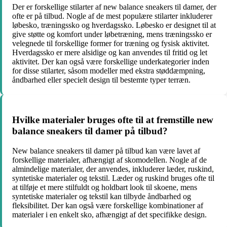
Der er forskellige stilarter af new balance sneakers til damer, der
ofte er på tilbud. Nogle af de mest populære stilarter inkluderer
løbesko, træningssko og hverdagssko. Løbesko er designet til at
give støtte og komfort under løbetræning, mens træningssko er
velegnede til forskellige former for træning og fysisk aktivitet.
Hverdagssko er mere alsidige og kan anvendes til fritid og let
aktivitet. Der kan også være forskellige underkategorier inden
for disse stilarter, såsom modeller med ekstra støddæmpning,
åndbarhed eller specielt design til bestemte typer terræn.
Hvilke materialer bruges ofte til at fremstille new
balance sneakers til damer på tilbud?
New balance sneakers til damer på tilbud kan være lavet af
forskellige materialer, afhængigt af skomodellen. Nogle af de
almindelige materialer, der anvendes, inkluderer læder, ruskind,
syntetiske materialer og tekstil. Læder og ruskind bruges ofte til
at tilføje et mere stilfuldt og holdbart look til skoene, mens
syntetiske materialer og tekstil kan tilbyde åndbarhed og
fleksibilitet. Der kan også være forskellige kombinationer af
materialer i en enkelt sko, afhængigt af det specifikke design.