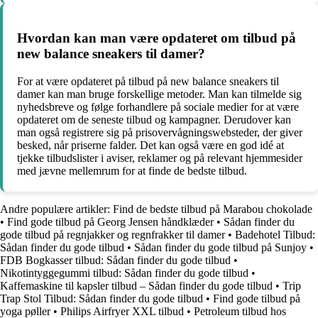
Hvordan kan man være opdateret om tilbud på
new balance sneakers til damer?
For at være opdateret på tilbud på new balance sneakers til
damer kan man bruge forskellige metoder. Man kan tilmelde sig
nyhedsbreve og følge forhandlere på sociale medier for at være
opdateret om de seneste tilbud og kampagner. Derudover kan
man også registrere sig på prisovervågningswebsteder, der giver
besked, når priserne falder. Det kan også være en god idé at
tjekke tilbudslister i aviser, reklamer og på relevant hjemmesider
med jævne mellemrum for at finde de bedste tilbud.
Andre populære artikler:
Find de bedste tilbud på Marabou chokolade
•
Find gode tilbud på Georg Jensen håndklæder
•
Sådan finder du
gode tilbud på regnjakker og regnfrakker til damer
•
Badehotel Tilbud:
Sådan finder du gode tilbud
•
Sådan finder du gode tilbud på Sunjoy
•
FDB Bogkasser tilbud: Sådan finder du gode tilbud
•
Nikotintyggegummi tilbud: Sådan finder du gode tilbud
•
Kaffemaskine til kapsler tilbud – Sådan finder du gode tilbud
•
Trip
Trap Stol Tilbud: Sådan finder du gode tilbud
•
Find gode tilbud på
yoga pøller
•
Philips Airfryer XXL tilbud
•
Petroleum tilbud hos