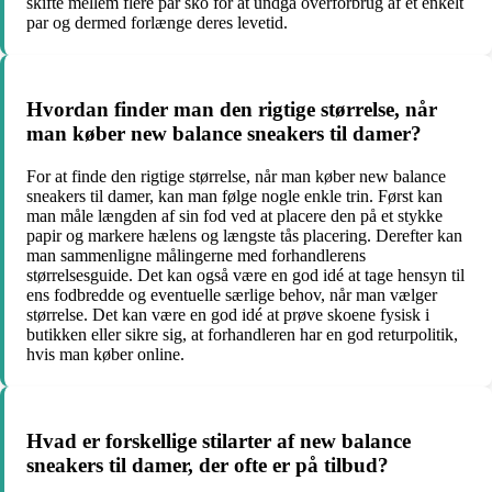
skifte mellem flere par sko for at undgå overforbrug af et enkelt
par og dermed forlænge deres levetid.
Hvordan finder man den rigtige størrelse, når
man køber new balance sneakers til damer?
For at finde den rigtige størrelse, når man køber new balance
sneakers til damer, kan man følge nogle enkle trin. Først kan
man måle længden af sin fod ved at placere den på et stykke
papir og markere hælens og længste tås placering. Derefter kan
man sammenligne målingerne med forhandlerens
størrelsesguide. Det kan også være en god idé at tage hensyn til
ens fodbredde og eventuelle særlige behov, når man vælger
størrelse. Det kan være en god idé at prøve skoene fysisk i
butikken eller sikre sig, at forhandleren har en god returpolitik,
hvis man køber online.
Hvad er forskellige stilarter af new balance
sneakers til damer, der ofte er på tilbud?