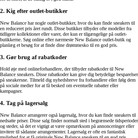
2. Kig efter outlet-butikker
New Balance har nogle outlet-butikker, hvor du kan finde sneakers til
en reduceret pris året rundt. Disse butikker tilbyder ofte modeller fra
tidligere kollektioner eller varer, der kun er tilgængelige på outlet-
butikkerne. Søg online efter nærmeste New Balance outlet-butik og
planlæg et besøg for at finde dine drømmesko til en god pris.
3. Gør brug af rabatkoder
Hold øje med onlineforhandlere, der tilbyder rabatkoder til New
Balance sneakers. Disse rabatkoder kan give dig betydelige besparelser
på sneakersne. Tilmeld dig nyhedsbreve fra forhandlere eller følg dem
på sociale medier for at få besked om eventuelle rabatter eller
kampagner.
4. Tag på lagersalg
New Balance arrangerer også lagersalg, hvor du kan finde sneakers til
nedsatte priser. Disse salg finder normalt sted i begrænsede tidsperioder
og steder, så det er vigtigt at være opmærksom på annonceringer eller
invitere til sådanne arrangementer. Lagersalg er ofte en fantastisk
mulighed for at få originale New Balance sneakers til en god pris.