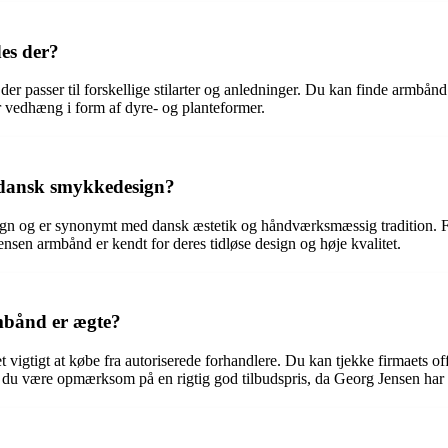
es der?
der passer til forskellige stilarter og anledninger. Du kan finde armbån
 vedhæng i form af dyre- og planteformer.
 dansk smykkedesign?
n og er synonymt med dansk æstetik og håndværksmæssig tradition. Fi
nsen armbånd er kendt for deres tidløse design og høje kvalitet.
mbånd er ægte?
t vigtigt at købe fra autoriserede forhandlere. Du kan tjekke firmaets of
al du være opmærksom på en rigtig god tilbudspris, da Georg Jensen har en