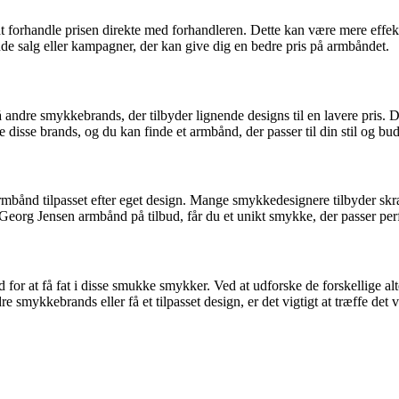
forhandle prisen direkte med forhandleren. Dette kan være mere effekti
e salg eller kampagner, der kan give dig en bedre pris på armbåndet.
 andre smykkebrands, der tilbyder lignende designs til en lavere pris.
 disse brands, og du kan finde et armbånd, der passer til din stil og bud
t armbånd tilpasset efter eget design. Mange smykkedesignere tilbyder s
eorg Jensen armbånd på tilbud, får du et unikt smykke, der passer perfe
r at få fat i disse smukke smykker. Ved at udforske de forskellige alter
mykkebrands eller få et tilpasset design, er det vigtigt at træffe det val