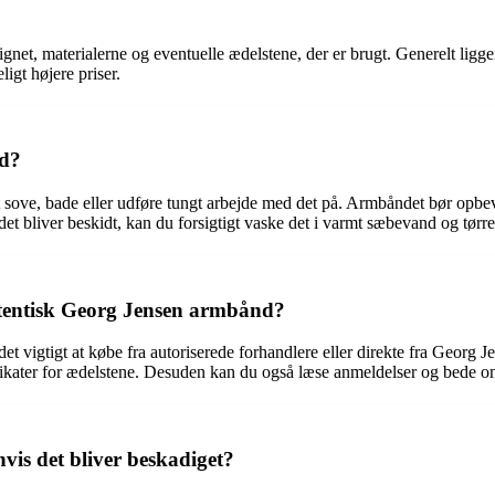
ignet, materialerne og eventuelle ædelstene, der er brugt. Generelt 
gt højere priser.
nd?
 sove, bade eller udføre tungt arbejde med det på. Armbåndet bør opbe
et bliver beskidt, kan du forsigtigt vaske det i varmt sæbevand og tørr
utentisk Georg Jensen armbånd?
det vigtigt at købe fra autoriserede forhandlere eller direkte fra Georg
ifikater for ædelstene. Desuden kan du også læse anmeldelser og bede om
is det bliver beskadiget?