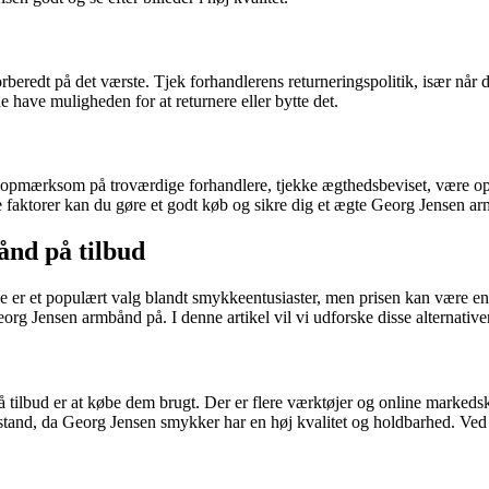
orberedt på det værste. Tjek forhandlerens returneringspolitik, især nå
ne have muligheden for at returnere eller bytte det.
e opmærksom på troværdige forhandlere, tjekke ægthedsbeviset, være op
aktorer kan du gøre et godt køb og sikre dig et ægte Georg Jensen armb
ånd på tilbud
e er et populært valg blandt smykkeentusiaster, men prisen kan være en
eorg Jensen armbånd på. I denne artikel vil vi udforske disse alternative
å tilbud er at købe dem brugt. Der er flere værktøjer og online markeds
od stand, da Georg Jensen smykker har en høj kvalitet og holdbarhed. Ve