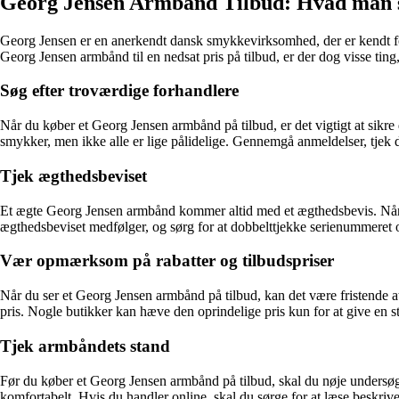
Georg Jensen Armbånd Tilbud: Hvad man s
Georg Jensen er en anerkendt dansk smykkevirksomhed, der er kendt for
Georg Jensen armbånd til en nedsat pris på tilbud, er der dog visse t
Søg efter troværdige forhandlere
Når du køber et Georg Jensen armbånd på tilbud, er det vigtigt at sikre
smykker, men ikke alle er lige pålidelige. Gennemgå anmeldelser, tjek 
Tjek ægthedsbeviset
Et ægte Georg Jensen armbånd kommer altid med et ægthedsbevis. Når du 
ægthedsbeviset medfølger, og sørg for at dobbelttjekke serienummeret og
Vær opmærksom på rabatter og tilbudspriser
Når du ser et Georg Jensen armbånd på tilbud, kan det være fristende a
pris. Nogle butikker kan hæve den oprindelige pris kun for at give en s
Tjek armbåndets stand
Før du køber et Georg Jensen armbånd på tilbud, skal du nøje undersøge 
komfortabelt. Hvis du handler online, skal du sørge for at læse beskrivels