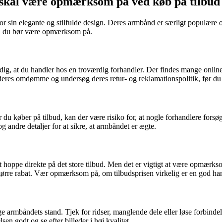
kal være opmærksom på ved køb på tilbud
 sin elegante og stilfulde design. Deres armbånd er særligt populære o
ing, du bør være opmærksom på.
 dig, at du handler hos en troværdig forhandler. Der findes mange online
deres omdømme og undersøg deres retur- og reklamationspolitik, før du 
køber på tilbud, kan der være risiko for, at nogle forhandlere forsøger
 andre detaljer for at sikre, at armbåndet er ægte.
t hoppe direkte på det store tilbud. Men det er vigtigt at være opmærk
tørre rabat. Vær opmærksom på, om tilbudsprisen virkelig er en god hand
armbåndets stand. Tjek for ridser, manglende dele eller løse forbindels
en godt og se efter billeder i høj kvalitet.