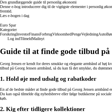
Den grundlæggende guide til personlig økonomi
Denne e-bog introducerer dig til de vigtigste elementer i personlig øko
fremtid.
Læs e-bogen i dag
Euro Spar
Kategorier
Forsikring
Investor
Finans
Forbrug
Virksomhed
Penge
Vejledning
Auto
Bø
Log ind
Tilmeld
Mailnyt
Guide til at finde gode tilbud 
Georg Jensen er kendt for deres smukke og elegante armbånd af høj kvalit
tilbud på Georg Jensen armbånd, så du kan få det smykke, du drømmer
1. Hold øje med udsalg og rabatkoder
En af de bedste måder at finde gode tilbud på Georg Jensen armbånd er
Du kan også tilmelde dig nyhedsbreve eller følge butikkerne på sociale
køb.
2. Kig efter tidligere kollektioner