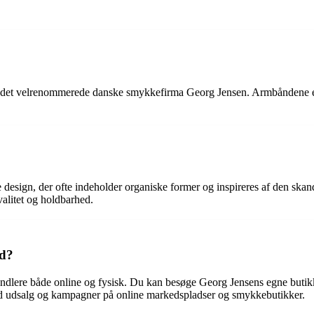
det velrenommerede danske smykkefirma Georg Jensen. Armbåndene er k
design, der ofte indeholder organiske former og inspireres af den skan
valitet og holdbarhed.
nd?
dlere både online og fysisk. Du kan besøge Georg Jensens egne butikker
d udsalg og kampagner på online markedspladser og smykkebutikker.