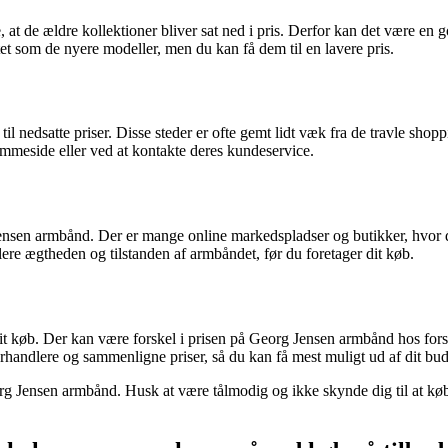
t de ældre kollektioner bliver sat ned i pris. Derfor kan det være en god
tet som de nyere modeller, men du kan få dem til en lavere pris.
l nedsatte priser. Disse steder er ofte gemt lidt væk fra de travle shopp
mmeside eller ved at kontakte deres kundeservice.
 Jensen armbånd. Der er mange online markedspladser og butikker, hvor
lere ægtheden og tilstanden af armbåndet, før du foretager dit køb.
dit køb. Der kan være forskel i prisen på Georg Jensen armbånd hos forsk
 forhandlere og sammenligne priser, så du kan få mest muligt ud af dit bud
org Jensen armbånd. Husk at være tålmodig og ikke skynde dig til at køb