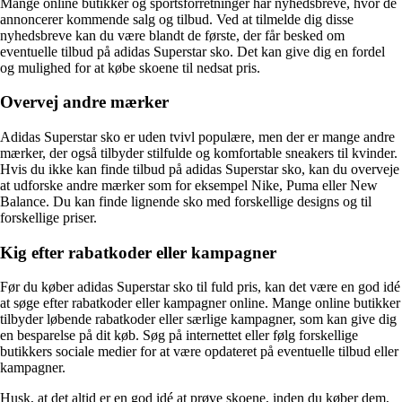
Mange online butikker og sportsforretninger har nyhedsbreve, hvor de
annoncerer kommende salg og tilbud. Ved at tilmelde dig disse
nyhedsbreve kan du være blandt de første, der får besked om
eventuelle tilbud på adidas Superstar sko. Det kan give dig en fordel
og mulighed for at købe skoene til nedsat pris.
Overvej andre mærker
Adidas Superstar sko er uden tvivl populære, men der er mange andre
mærker, der også tilbyder stilfulde og komfortable sneakers til kvinder.
Hvis du ikke kan finde tilbud på adidas Superstar sko, kan du overveje
at udforske andre mærker som for eksempel Nike, Puma eller New
Balance. Du kan finde lignende sko med forskellige designs og til
forskellige priser.
Kig efter rabatkoder eller kampagner
Før du køber adidas Superstar sko til fuld pris, kan det være en god idé
at søge efter rabatkoder eller kampagner online. Mange online butikker
tilbyder løbende rabatkoder eller særlige kampagner, som kan give dig
en besparelse på dit køb. Søg på internettet eller følg forskellige
butikkers sociale medier for at være opdateret på eventuelle tilbud eller
kampagner.
Husk, at det altid er en god idé at prøve skoene, inden du køber dem,