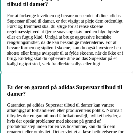
tilbud til damer?
For at forlænge levetiden og bevare udseendet af dine adidas
Superstar tilbud til damer, er det vigtigt at pleje dem ordentligt.
Først og fremmest skal du sørge for at rense skoene
regelmæssigt ved at fjerne snavs og støv med en blød børste
eller en fugtig klud. Undgå at bruge aggressive kemiske
rengøringsmidler, da de kan beskadige materialerne. For at
bevare formen og støtten i skoene, kan du også investere i en
skotræ eller bruge avispapir til at fylde skoene, når de ikke er i
brug. Endelig skal du opbevare dine adidas Superstar på et
køligt og tørt sted, væk fra direkte sollys eller fugt.
Er der en garanti på adidas Superstar tilbud til
damer?
Garantien på adidas Superstar tilbud til damer kan variere
afhængigt af forhandleren eller producentens politik. Normalt
tilbydes der en garanti mod fabrikationsfejl, hvilket betyder, at
hvis der opstår problemer med skoene på grund af
produktionsfejl inden for en vis tidsramme, kan du få dem
repareret eller ombyttet. Det er vigtigt at læse betingelserne for