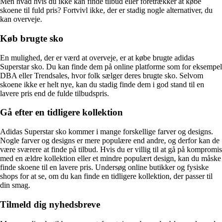
Men hvad hvis du ikke kan finde tilbud eller foretrækker at købe
skoene til fuld pris? Fortvivl ikke, der er stadig nogle alternativer, du
kan overveje.
Køb brugte sko
En mulighed, der er værd at overveje, er at købe brugte adidas
Superstar sko. Du kan finde dem på online platforme som for eksempel
DBA eller Trendsales, hvor folk sælger deres brugte sko. Selvom
skoene ikke er helt nye, kan du stadig finde dem i god stand til en
lavere pris end de fulde tilbudspris.
Gå efter en tidligere kollektion
Adidas Superstar sko kommer i mange forskellige farver og designs.
Nogle farver og designs er mere populære end andre, og derfor kan de
være sværere at finde på tilbud. Hvis du er villig til at gå på kompromis
med en ældre kollektion eller et mindre populært design, kan du måske
finde skoene til en lavere pris. Undersøg online butikker og fysiske
shops for at se, om du kan finde en tidligere kollektion, der passer til
din smag.
Tilmeld dig nyhedsbreve