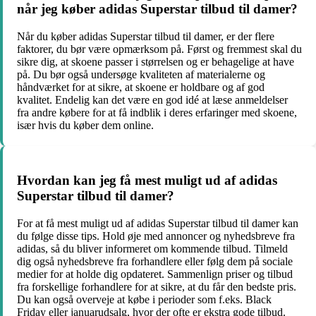
når jeg køber adidas Superstar tilbud til damer?
Når du køber adidas Superstar tilbud til damer, er der flere
faktorer, du bør være opmærksom på. Først og fremmest skal du
sikre dig, at skoene passer i størrelsen og er behagelige at have
på. Du bør også undersøge kvaliteten af materialerne og
håndværket for at sikre, at skoene er holdbare og af god
kvalitet. Endelig kan det være en god idé at læse anmeldelser
fra andre købere for at få indblik i deres erfaringer med skoene,
især hvis du køber dem online.
Hvordan kan jeg få mest muligt ud af adidas
Superstar tilbud til damer?
For at få mest muligt ud af adidas Superstar tilbud til damer kan
du følge disse tips. Hold øje med annoncer og nyhedsbreve fra
adidas, så du bliver informeret om kommende tilbud. Tilmeld
dig også nyhedsbreve fra forhandlere eller følg dem på sociale
medier for at holde dig opdateret. Sammenlign priser og tilbud
fra forskellige forhandlere for at sikre, at du får den bedste pris.
Du kan også overveje at købe i perioder som f.eks. Black
Friday eller januarudsalg, hvor der ofte er ekstra gode tilbud.