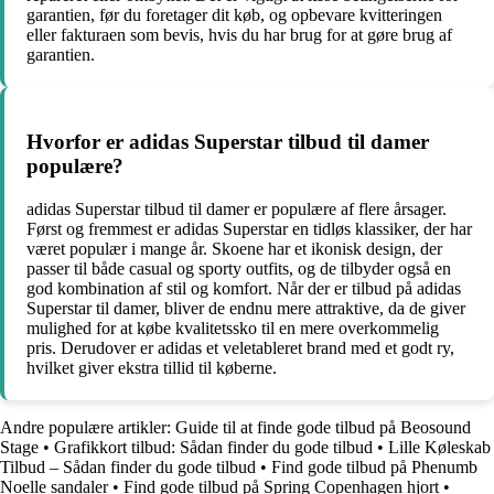
garantien, før du foretager dit køb, og opbevare kvitteringen
eller fakturaen som bevis, hvis du har brug for at gøre brug af
garantien.
Hvorfor er adidas Superstar tilbud til damer
populære?
adidas Superstar tilbud til damer er populære af flere årsager.
Først og fremmest er adidas Superstar en tidløs klassiker, der har
været populær i mange år. Skoene har et ikonisk design, der
passer til både casual og sporty outfits, og de tilbyder også en
god kombination af stil og komfort. Når der er tilbud på adidas
Superstar til damer, bliver de endnu mere attraktive, da de giver
mulighed for at købe kvalitetssko til en mere overkommelig
pris. Derudover er adidas et veletableret brand med et godt ry,
hvilket giver ekstra tillid til køberne.
Andre populære artikler:
Guide til at finde gode tilbud på Beosound
Stage
•
Grafikkort tilbud: Sådan finder du gode tilbud
•
Lille Køleskab
Tilbud – Sådan finder du gode tilbud
•
Find gode tilbud på Phenumb
Noelle sandaler
•
Find gode tilbud på Spring Copenhagen hjort
•