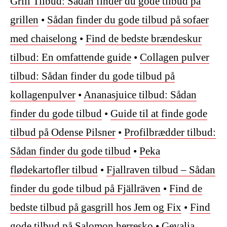
Grill Tilbud: Sådan finder du gode tilbud på
grillen
•
Sådan finder du gode tilbud på sofaer
med chaiselong
•
Find de bedste brændeskur
tilbud: En omfattende guide
•
Collagen pulver
tilbud: Sådan finder du gode tilbud på
kollagenpulver
•
Ananasjuice tilbud: Sådan
finder du gode tilbud
•
Guide til at finde gode
tilbud på Odense Pilsner
•
Profilbrædder tilbud:
Sådan finder du gode tilbud
•
Peka
flødekartofler tilbud
•
Fjallraven tilbud – Sådan
finder du gode tilbud på Fjällräven
•
Find de
bedste tilbud på gasgrill hos Jem og Fix
•
Find
gode tilbud på Salomon herresko
•
Gevalia