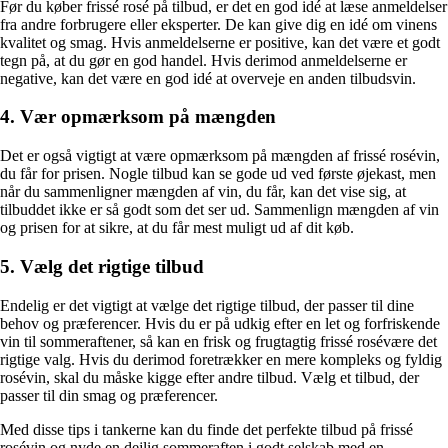
Før du køber frissé rosé på tilbud, er det en god idé at læse anmeldelser
fra andre forbrugere eller eksperter. De kan give dig en idé om vinens
kvalitet og smag. Hvis anmeldelserne er positive, kan det være et godt
tegn på, at du gør en god handel. Hvis derimod anmeldelserne er
negative, kan det være en god idé at overveje en anden tilbudsvin.
4. Vær opmærksom på mængden
Det er også vigtigt at være opmærksom på mængden af frissé rosévin,
du får for prisen. Nogle tilbud kan se gode ud ved første øjekast, men
når du sammenligner mængden af vin, du får, kan det vise sig, at
tilbuddet ikke er så godt som det ser ud. Sammenlign mængden af vin
og prisen for at sikre, at du får mest muligt ud af dit køb.
5. Vælg det rigtige tilbud
Endelig er det vigtigt at vælge det rigtige tilbud, der passer til dine
behov og præferencer. Hvis du er på udkig efter en let og forfriskende
vin til sommeraftener, så kan en frisk og frugtagtig frissé rosévære det
rigtige valg. Hvis du derimod foretrækker en mere kompleks og fyldig
rosévin, skal du måske kigge efter andre tilbud. Vælg et tilbud, der
passer til din smag og præferencer.
Med disse tips i tankerne kan du finde det perfekte tilbud på frissé
rosévin og nyde en dejlig sommeraften i godt selskab med en