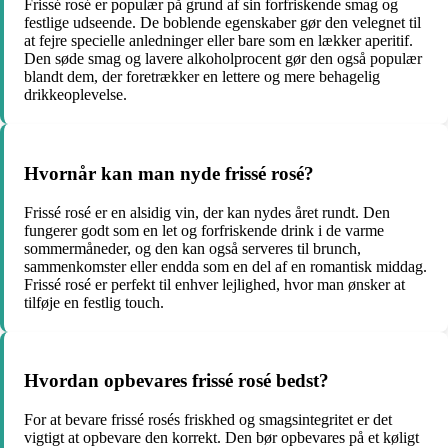
Frissé rosé er populær på grund af sin forfriskende smag og
festlige udseende. De boblende egenskaber gør den velegnet til
at fejre specielle anledninger eller bare som en lækker aperitif.
Den søde smag og lavere alkoholprocent gør den også populær
blandt dem, der foretrækker en lettere og mere behagelig
drikkeoplevelse.
Hvornår kan man nyde frissé rosé?
Frissé rosé er en alsidig vin, der kan nydes året rundt. Den
fungerer godt som en let og forfriskende drink i de varme
sommermåneder, og den kan også serveres til brunch,
sammenkomster eller endda som en del af en romantisk middag.
Frissé rosé er perfekt til enhver lejlighed, hvor man ønsker at
tilføje en festlig touch.
Hvordan opbevares frissé rosé bedst?
For at bevare frissé rosés friskhed og smagsintegritet er det
vigtigt at opbevare den korrekt. Den bør opbevares på et køligt