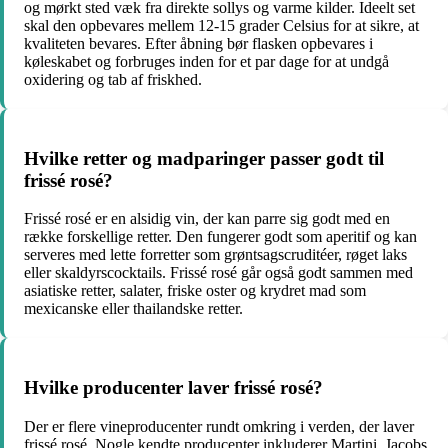
og mørkt sted væk fra direkte sollys og varme kilder. Ideelt set
skal den opbevares mellem 12-15 grader Celsius for at sikre, at
kvaliteten bevares. Efter åbning bør flasken opbevares i
køleskabet og forbruges inden for et par dage for at undgå
oxidering og tab af friskhed.
Hvilke retter og madparinger passer godt til
frissé rosé?
Frissé rosé er en alsidig vin, der kan parre sig godt med en
række forskellige retter. Den fungerer godt som aperitif og kan
serveres med lette forretter som grøntsagscruditéer, røget laks
eller skaldyrscocktails. Frissé rosé går også godt sammen med
asiatiske retter, salater, friske oster og krydret mad som
mexicanske eller thailandske retter.
Hvilke producenter laver frissé rosé?
Der er flere vineproducenter rundt omkring i verden, der laver
frissé rosé. Nogle kendte producenter inkluderer Martini, Jacobs