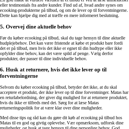
eller testimonials fra andre kunder. Find ud af, hvad andre synes om
ecooking-produkterne på tilbud, og om de lever op til forventningerne.
Dette kan hjælpe dig med at træffe en mere informeret beslutning.
5. Overvej dine aktuelle behov
Før du køber ecooking på tilbud, skal du tage hensyn til dine aktuelle
hudplejebehov. Det kan være fristende at købe et produkt bare fordi
det er på tilbud, men hvis det ikke er egnet til din hudtype eller ikke
opfylder dine behov, kan det være spild af penge. Vælg derfor
produkter, der passer til dine individuelle behov.
6. Husk at returnere, hvis det ikke lever op til
forventningerne
Selvom du køber ecooking på tilbud, betyder det ikke, at du skal
acceptere et produkt, der ikke lever op til dine forventninger. Matas har
en returlabelordning, der giver dig mulighed for at returnere produktet,
hvis du ikke er tilfreds med det. Sørg for at læse Matas
returneringspolitik for at være klar over dine muligheder.
Med disse tips og råd kan du gøre dit køb af ecooking på tilbud hos
Matas til en god og givtig oplevelse. Vær opmærksom, udforsk dine
muligheder, og husk at tage hensyn til dine personlige behov. God