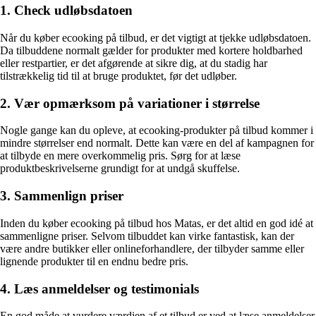
1. Check udløbsdatoen
Når du køber ecooking på tilbud, er det vigtigt at tjekke udløbsdatoen.
Da tilbuddene normalt gælder for produkter med kortere holdbarhed
eller restpartier, er det afgørende at sikre dig, at du stadig har
tilstrækkelig tid til at bruge produktet, før det udløber.
2. Vær opmærksom på variationer i størrelse
Nogle gange kan du opleve, at ecooking-produkter på tilbud kommer i
mindre størrelser end normalt. Dette kan være en del af kampagnen for
at tilbyde en mere overkommelig pris. Sørg for at læse
produktbeskrivelserne grundigt for at undgå skuffelse.
3. Sammenlign priser
Inden du køber ecooking på tilbud hos Matas, er det altid en god idé at
sammenligne priser. Selvom tilbuddet kan virke fantastisk, kan der
være andre butikker eller onlineforhandlere, der tilbyder samme eller
lignende produkter til en endnu bedre pris.
4. Læs anmeldelser og testimonials
En god måde at vurdere værdien af et tilbud er ved at læse anmeldelser