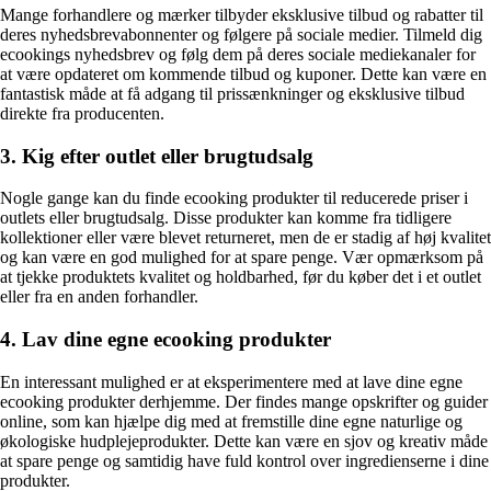
Mange forhandlere og mærker tilbyder eksklusive tilbud og rabatter til
deres nyhedsbrevabonnenter og følgere på sociale medier. Tilmeld dig
ecookings nyhedsbrev og følg dem på deres sociale mediekanaler for
at være opdateret om kommende tilbud og kuponer. Dette kan være en
fantastisk måde at få adgang til prissænkninger og eksklusive tilbud
direkte fra producenten.
3. Kig efter outlet eller brugtudsalg
Nogle gange kan du finde ecooking produkter til reducerede priser i
outlets eller brugtudsalg. Disse produkter kan komme fra tidligere
kollektioner eller være blevet returneret, men de er stadig af høj kvalitet
og kan være en god mulighed for at spare penge. Vær opmærksom på
at tjekke produktets kvalitet og holdbarhed, før du køber det i et outlet
eller fra en anden forhandler.
4. Lav dine egne ecooking produkter
En interessant mulighed er at eksperimentere med at lave dine egne
ecooking produkter derhjemme. Der findes mange opskrifter og guider
online, som kan hjælpe dig med at fremstille dine egne naturlige og
økologiske hudplejeprodukter. Dette kan være en sjov og kreativ måde
at spare penge og samtidig have fuld kontrol over ingredienserne i dine
produkter.