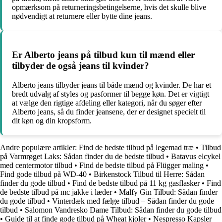
opmærksom på returneringsbetingelserne, hvis det skulle blive
nødvendigt at returnere eller bytte dine jeans.
Er Alberto jeans på tilbud kun til mænd eller
tilbyder de også jeans til kvinder?
Alberto jeans tilbyder jeans til både mænd og kvinder. De har et
bredt udvalg af styles og pasformer til begge køn. Det er vigtigt
at vælge den rigtige afdeling eller kategori, når du søger efter
Alberto jeans, så du finder jeansene, der er designet specielt til
dit køn og din kropsform.
Andre populære artikler:
Find de bedste tilbud på legemad træ
•
Tilbud
på Varmrøget Laks: Sådan finder du de bedste tilbud
•
Batavus elcykel
med centermotor tilbud
•
Find de bedste tilbud på Flügger maling
•
Find gode tilbud på WD-40
•
Birkenstock Tilbud til Herre: Sådan
finder du gode tilbud
•
Find de bedste tilbud på 11 kg gasflasker
•
Find
de bedste tilbud på mc jakke i læder
•
Malfy Gin Tilbud: Sådan finder
du gode tilbud
•
Vinterdæk med fælge tilbud – Sådan finder du gode
tilbud
•
Salomon Vandresko Dame Tilbud: Sådan finder du gode tilbud
•
Guide til at finde gode tilbud på Wheat kjoler
•
Nespresso Kapsler