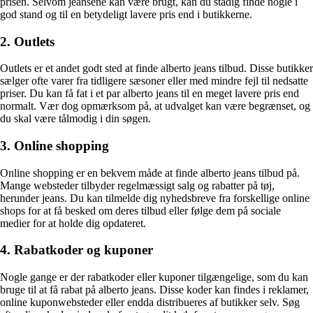
prisen. Selvom jeansene kan være brugt, kan du stadig finde nogle i
god stand og til en betydeligt lavere pris end i butikkerne.
2. Outlets
Outlets er et andet godt sted at finde alberto jeans tilbud. Disse butikker
sælger ofte varer fra tidligere sæsoner eller med mindre fejl til nedsatte
priser. Du kan få fat i et par alberto jeans til en meget lavere pris end
normalt. Vær dog opmærksom på, at udvalget kan være begrænset, og
du skal være tålmodig i din søgen.
3. Online shopping
Online shopping er en bekvem måde at finde alberto jeans tilbud på.
Mange websteder tilbyder regelmæssigt salg og rabatter på tøj,
herunder jeans. Du kan tilmelde dig nyhedsbreve fra forskellige online
shops for at få besked om deres tilbud eller følge dem på sociale
medier for at holde dig opdateret.
4. Rabatkoder og kuponer
Nogle gange er der rabatkoder eller kuponer tilgængelige, som du kan
bruge til at få rabat på alberto jeans. Disse koder kan findes i reklamer,
online kuponwebsteder eller endda distribueres af butikker selv. Søg