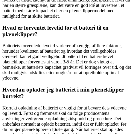
har en større græsplæne, kan det være en god idé at investere i et
batteri med større kapacitet eller en plæneklippermodel med
mulighed for at skifte batteriet.
Hvad er forventet levetid for et batteri til en
plæneklipper?
Batteriets forventede levetid varierer afhængigt af flere faktorer,
herunder kvaliteten af batteriet og hvordan det vedligeholdes.
Generelt kan et godt vedligeholdt batteri til en batteridrevet
plæneklipper forventes at vare i 3-5 år. Det er dog vigtigt at
bemærke, at batteriets kapacitet gradvist vil forringes over tid, og det
skal muligvis udskiftes efter nogle år for at opretholde optimal
ydeevne.
Hvordan oplader jeg batteriet i min plæneklipper
korrekt?
Korrekt opladning af batteriet er vigtigt for at bevare dets ydeevne
og levetid. Først og fremmest skal du følge producentens
anvisninger vedrørende opladningstidspunkt og procedure. Det
anbefales normalt at oplade batteriet, indtil det er fuldt opladet, før
du bruger plæneklipperen første gang. Når batteriet skal oplades