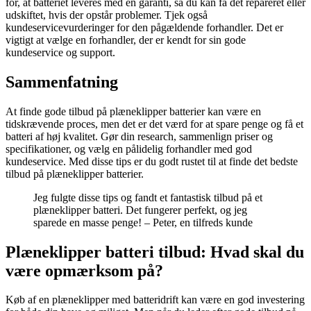
for, at batteriet leveres med en garanti, så du kan få det repareret eller
udskiftet, hvis der opstår problemer. Tjek også
kundeservicevurderinger for den pågældende forhandler. Det er
vigtigt at vælge en forhandler, der er kendt for sin gode
kundeservice og support.
Sammenfatning
At finde gode tilbud på plæneklipper batterier kan være en
tidskrævende proces, men det er det værd for at spare penge og få et
batteri af høj kvalitet. Gør din research, sammenlign priser og
specifikationer, og vælg en pålidelig forhandler med god
kundeservice. Med disse tips er du godt rustet til at finde det bedste
tilbud på plæneklipper batterier.
Jeg fulgte disse tips og fandt et fantastisk tilbud på et
plæneklipper batteri. Det fungerer perfekt, og jeg
sparede en masse penge! – Peter, en tilfreds kunde
Plæneklipper batteri tilbud: Hvad skal du
være opmærksom på?
Køb af en plæneklipper med batteridrift kan være en god investering