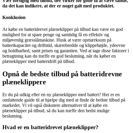
Vær forsigtig med tilbud, der virker for gode til at være sande,
da det kan indikere, at der er noget galt med produktet.
Konklusion
At købe en batteridrevet plæneklipper på tilbud kan være en god
mulighed for at spare penge og samtidig få en effektiv og
miljøvenlig græsslåmaskine. Husk at være opmærksom på
batterikapacitet og driftstid, skærebredde og klippehøjde, ydeevne
og holdbarhed, samt prisen og garantien. Ved at tage disse faktorer i
betragtning kan du træffe en god beslutning, når du køber en
plæneklipper med batteridrift på tilbud.
Opnå de bedste tilbud på batteridrevne
plæneklippere
Er du på udkig efter en ny plæneklipper med batteri? Her er en
omfattende guide til at hjælpe dig med at finde de bedste tilbud på
markedet. Vi vil også diskutere alternativer til at købe en
plæneklipper på tilbud, så du kan træffe den bedst mulige
beslutning.
Hvad er en batteridrevet plæneklipper?