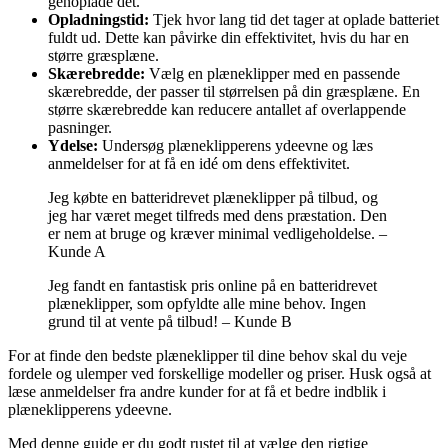
genoplade det.
Opladningstid:
Tjek hvor lang tid det tager at oplade batteriet
fuldt ud. Dette kan påvirke din effektivitet, hvis du har en
større græsplæne.
Skærebredde:
Vælg en plæneklipper med en passende
skærebredde, der passer til størrelsen på din græsplæne. En
større skærebredde kan reducere antallet af overlappende
pasninger.
Ydelse:
Undersøg plæneklipperens ydeevne og læs
anmeldelser for at få en idé om dens effektivitet.
Jeg købte en batteridrevet plæneklipper på tilbud, og
jeg har været meget tilfreds med dens præstation. Den
er nem at bruge og kræver minimal vedligeholdelse. –
Kunde A
Jeg fandt en fantastisk pris online på en batteridrevet
plæneklipper, som opfyldte alle mine behov. Ingen
grund til at vente på tilbud! – Kunde B
For at finde den bedste plæneklipper til dine behov skal du veje
fordele og ulemper ved forskellige modeller og priser. Husk også at
læse anmeldelser fra andre kunder for at få et bedre indblik i
plæneklipperens ydeevne.
Med denne guide er du godt rustet til at vælge den rigtige