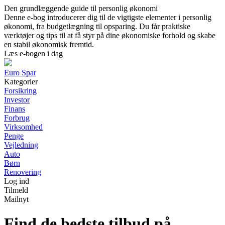
Den grundlæggende guide til personlig økonomi
Denne e-bog introducerer dig til de vigtigste elementer i personlig
økonomi, fra budgetlægning til opsparing. Du får praktiske
værktøjer og tips til at få styr på dine økonomiske forhold og skabe
en stabil økonomisk fremtid.
Læs e-bogen i dag
Euro Spar
Kategorier
Forsikring
Investor
Finans
Forbrug
Virksomhed
Penge
Vejledning
Auto
Børn
Renovering
Log ind
Tilmeld
Mailnyt
Find de bedste tilbud på