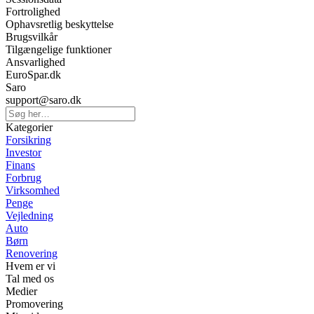
Fortrolighed
Ophavsretlig beskyttelse
Brugsvilkår
Tilgængelige funktioner
Ansvarlighed
EuroSpar.dk
Saro
support@saro.dk
Kategorier
Forsikring
Investor
Finans
Forbrug
Virksomhed
Penge
Vejledning
Auto
Børn
Renovering
Hvem er vi
Tal med os
Medier
Promovering