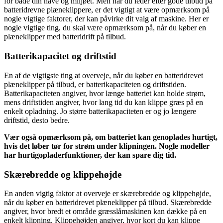
for både din have og miljøet. Men når du leder efter gode tilbud på
batteridrevne plæneklippere, er det vigtigt at være opmærksom på
nogle vigtige faktorer, der kan påvirke dit valg af maskine. Her er
nogle vigtige ting, du skal være opmærksom på, når du køber en
plæneklipper med batteridrift på tilbud.
Batterikapacitet og driftstid
En af de vigtigste ting at overveje, når du køber en batteridrevet
plæneklipper på tilbud, er batterikapaciteten og driftstiden.
Batterikapaciteten angiver, hvor længe batteriet kan holde strøm,
mens driftstiden angiver, hvor lang tid du kan klippe græs på en
enkelt opladning. Jo større batterikapaciteten er og jo længere
driftstid, desto bedre.
Vær også opmærksom på, om batteriet kan genoplades hurtigt,
hvis det løber tør for strøm under klipningen. Nogle modeller
har hurtigopladerfunktioner, der kan spare dig tid.
Skærebredde og klippehøjde
En anden vigtig faktor at overveje er skærebredde og klippehøjde,
når du køber en batteridrevet plæneklipper på tilbud. Skærebredde
angiver, hvor bredt et område græsslåmaskinen kan dække på en
enkelt klipning. Klippehøjden angiver, hvor kort du kan klippe