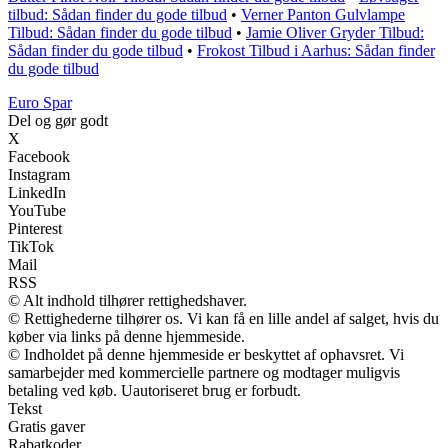
tilbud: Sådan finder du gode tilbud
•
Verner Panton Gulvlampe
Tilbud: Sådan finder du gode tilbud
•
Jamie Oliver Gryder Tilbud:
Sådan finder du gode tilbud
•
Frokost Tilbud i Aarhus: Sådan finder
du gode tilbud
Euro Spar
Del og gør godt
X
Facebook
Instagram
LinkedIn
YouTube
Pinterest
TikTok
Mail
RSS
© Alt indhold tilhører rettighedshaver.
© Rettighederne tilhører os. Vi kan få en lille andel af salget, hvis du
køber via links på denne hjemmeside.
© Indholdet på denne hjemmeside er beskyttet af ophavsret. Vi
samarbejder med kommercielle partnere og modtager muligvis
betaling ved køb. Uautoriseret brug er forbudt.
Tekst
Gratis gaver
Rabatkoder