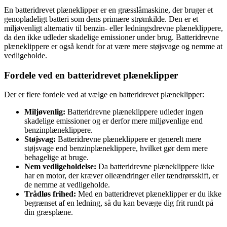
En batteridrevet plæneklipper er en græsslåmaskine, der bruger et
genopladeligt batteri som dens primære strømkilde. Den er et
miljøvenligt alternativ til benzin- eller ledningsdrevne plæneklippere,
da den ikke udleder skadelige emissioner under brug. Batteridrevne
plæneklippere er også kendt for at være mere støjsvage og nemme at
vedligeholde.
Fordele ved en batteridrevet plæneklipper
Der er flere fordele ved at vælge en batteridrevet plæneklipper:
Miljøvenlig:
Batteridrevne plæneklippere udleder ingen
skadelige emissioner og er derfor mere miljøvenlige end
benzinplæneklippere.
Støjsvag:
Batteridrevne plæneklippere er generelt mere
støjsvage end benzinplæneklippere, hvilket gør dem mere
behagelige at bruge.
Nem vedligeholdelse:
Da batteridrevne plæneklippere ikke
har en motor, der kræver olieændringer eller tændrørsskift, er
de nemme at vedligeholde.
Trådløs frihed:
Med en batteridrevet plæneklipper er du ikke
begrænset af en ledning, så du kan bevæge dig frit rundt på
din græsplæne.