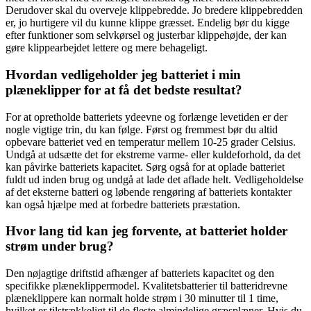
Derudover skal du overveje klippebredde. Jo bredere klippebredden
er, jo hurtigere vil du kunne klippe græsset. Endelig bør du kigge
efter funktioner som selvkørsel og justerbar klippehøjde, der kan
gøre klippearbejdet lettere og mere behageligt.
Hvordan vedligeholder jeg batteriet i min
plæneklipper for at få det bedste resultat?
For at opretholde batteriets ydeevne og forlænge levetiden er der
nogle vigtige trin, du kan følge. Først og fremmest bør du altid
opbevare batteriet ved en temperatur mellem 10-25 grader Celsius.
Undgå at udsætte det for ekstreme varme- eller kuldeforhold, da det
kan påvirke batteriets kapacitet. Sørg også for at oplade batteriet
fuldt ud inden brug og undgå at lade det aflade helt. Vedligeholdelse
af det eksterne batteri og løbende rengøring af batteriets kontakter
kan også hjælpe med at forbedre batteriets præstation.
Hvor lang tid kan jeg forvente, at batteriet holder
strøm under brug?
Den nøjagtige driftstid afhænger af batteriets kapacitet og den
specifikke plæneklippermodel. Kvalitetsbatterier til batteridrevne
plæneklippere kan normalt holde strøm i 30 minutter til 1 time,
hvilket er tilstrækkeligt til de fleste almindelige græsplæner. Hvis du