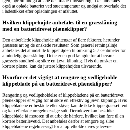
igen, bør du undgå at lade det aflade fuldstændigt. Det anbefales
også at oplade batteriet ved stuetemperatur og undgå at overlade det
i ladestikket efter opladningen er afsluttet.
Hvilken klippehøjde anbefales til en græsslåning
med en batteridrevet plæneklipper?
Den anbefalede klippehøjde afhænger af flere faktorer, herunder
græssets art og de ønskede resultater. Som generel retningslinje
anbefales det at indstille klippehøjden til omkring 5-7 centimeter for
almindelig græsslåning. Dette er en god længde for at bevare
græssets sundhed og sikre en jævn klipning. Hvis du ønsker en
kortere plæne, kan du justere klippehøjden tilsvarende.
Hvorfor er det vigtigt at rengøre og vedligeholde
klippeblade på en batteridrevet plæneklipper?
Rengøring og vedligeholdelse af klippebladene på en batteridrevet
plæneklipper er vigtig for at sikre en effektiv og jævn klipning. Hvis
klippebladene er beskidte eller sløve, kan de ikke klippe græsset rent
og kan efterlade uregelmæssige snit. Derudover kan beskidte
klippeblade få motoren til at arbejde hårdere, hvilket kan føre til en
kortere batterilevetid. Det anbefales derfor at rengøre og slibe
klippebladene regelmæssigt for at opretholde deres ydeevne.