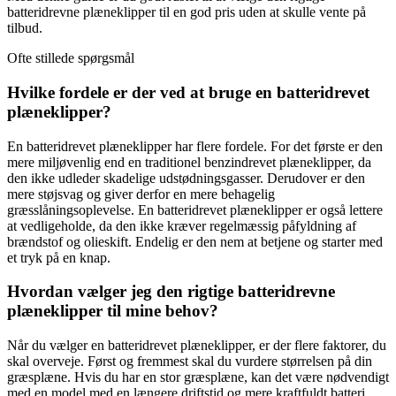
batteridrevne plæneklipper til en god pris uden at skulle vente på
tilbud.
Ofte stillede spørgsmål
Hvilke fordele er der ved at bruge en batteridrevet
plæneklipper?
En batteridrevet plæneklipper har flere fordele. For det første er den
mere miljøvenlig end en traditionel benzindrevet plæneklipper, da
den ikke udleder skadelige udstødningsgasser. Derudover er den
mere støjsvag og giver derfor en mere behagelig
græsslåningsoplevelse. En batteridrevet plæneklipper er også lettere
at vedligeholde, da den ikke kræver regelmæssig påfyldning af
brændstof og olieskift. Endelig er den nem at betjene og starter med
et tryk på en knap.
Hvordan vælger jeg den rigtige batteridrevne
plæneklipper til mine behov?
Når du vælger en batteridrevet plæneklipper, er der flere faktorer, du
skal overveje. Først og fremmest skal du vurdere størrelsen på din
græsplæne. Hvis du har en stor græsplæne, kan det være nødvendigt
med en model med en længere driftstid og mere kraftfuldt batteri.