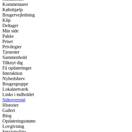
Kommentarer
Købshjælp
Brugervejledning
Klip
Deltager
Min side
Pakke
Priser
Privilegier
Tjenester
Sammenhold
Tilknyt dig
Få opdateringer
Interaktion
Nyhedsbrev
Brugergruppe
Lokalnetværk
Links i indholdet
Sideoversigt
Historier
Galleri
Blog
Opdateringsstrøm
Lovgivning
Sessionsdata