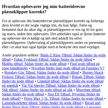
Hvordan opbevarer jeg min batteridrevne
plæneklipper korrekt?
For at opbevare din batteridrevne plæneklipper korrekt og forlænge
dens levetid er der nogle vigtige trin, du kan følge. Først og
fremmest skal du sikre dig, at plæneklipperen er ren og fri for græs
og snavs, inden den opbevares. Det anbefales også at fjerne batteriet
og opbevare det et køligt og tørt sted adskilt fra selve
plæneklipperen. Opbevaring af plæneklipperen under en presenning
eller i et skur kan også hjælpe med at beskytte den mod vejrliget.
Andre populære artikler:
Mads Z Ring Tilbud: Sådan finder du gode
tilbud
•
Fakta Tyskland Tilbud: Sådan finder du gode tilbud
•
Malibu tilbud: Sådan finder du gode tilbud
•
Find gode tilbud på
zone håndklæder
•
Hvordan finder man gode tilbud på Faustino V?
•
Bombay Gin Tilbud: Sådan finder du gode tilbud
•
Burger Shack
Frokost Tilbud: Sådan finder du gode tilbud
•
Rituals Tilbud: Sådan
finder du gode tilbud
•
Grønkål tilbud: Sådan finder du gode tilbud
på grønkål
•
Via Vai Støvler Tilbud: Sådan finder du gode tilbud
•
Slik tilbud: Sådan finder du gode tilbud på slik
•
Murerbør tilbud:
Sådan finder du gode tilbud
•
Jura E8 Tilbud: Hvordan finder du
gode tilbud?
•
Pepsi Max 1,5L Tilbud: Sådan finder du gode tilbud
•
Lammekoteletter tilbud: Sådan finder du gode tilbud
•
Bread and
Butter Pinot Noir Tilbud: Sådan finder du gode tilbud
•
Løvsuger