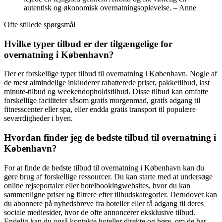
autentisk og økonomisk overnatningsoplevelse. – Anne
Ofte stillede spørgsmål
Hvilke typer tilbud er der tilgængelige for
overnatning i København?
Der er forskellige typer tilbud til overnatning i København. Nogle af
de mest almindelige inkluderer rabatterede priser, pakketilbud, last
minute-tilbud og weekendopholdstilbud. Disse tilbud kan omfatte
forskellige faciliteter såsom gratis morgenmad, gratis adgang til
fitnesscenter eller spa, eller endda gratis transport til populære
seværdigheder i byen.
Hvordan finder jeg de bedste tilbud til overnatning i
København?
For at finde de bedste tilbud til overnatning i København kan du
gøre brug af forskellige ressourcer. Du kan starte med at undersøge
online rejseportaler eller hotelbookingwebsites, hvor du kan
sammenligne priser og filtrere efter tilbudskategorier. Derudover kan
du abonnere på nyhedsbreve fra hoteller eller få adgang til deres
sociale mediesider, hvor de ofte annoncerer eksklusive tilbud.
Endelig kan du også kontakte hoteller direkte og høre, om de har