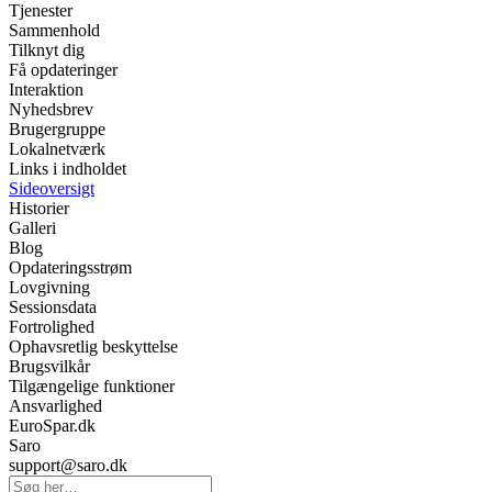
Tjenester
Sammenhold
Tilknyt dig
Få opdateringer
Interaktion
Nyhedsbrev
Brugergruppe
Lokalnetværk
Links i indholdet
Sideoversigt
Historier
Galleri
Blog
Opdateringsstrøm
Lovgivning
Sessionsdata
Fortrolighed
Ophavsretlig beskyttelse
Brugsvilkår
Tilgængelige funktioner
Ansvarlighed
EuroSpar.dk
Saro
support@saro.dk