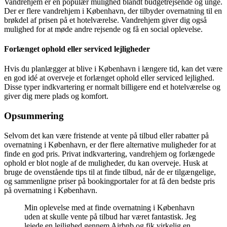
Vandrehjem er en populær mulighed blandt budgetrejsende og unge.
Der er flere vandrehjem i København, der tilbyder overnatning til en
brøkdel af prisen på et hotelværelse. Vandrehjem giver dig også
mulighed for at møde andre rejsende og få en social oplevelse.
Forlænget ophold eller serviced lejligheder
Hvis du planlægger at blive i København i længere tid, kan det være
en god idé at overveje et forlænget ophold eller serviced lejlighed.
Disse typer indkvartering er normalt billigere end et hotelværelse og
giver dig mere plads og komfort.
Opsummering
Selvom det kan være fristende at vente på tilbud eller rabatter på
overnatning i København, er der flere alternative muligheder for at
finde en god pris. Privat indkvartering, vandrehjem og forlængede
ophold er blot nogle af de muligheder, du kan overveje. Husk at
bruge de ovenstående tips til at finde tilbud, når de er tilgængelige,
og sammenligne priser på bookingportaler for at få den bedste pris
på overnatning i København.
Min oplevelse med at finde overnatning i København
uden at skulle vente på tilbud har været fantastisk. Jeg
lejede en lejlighed gennem Airbnb og fik virkelig en