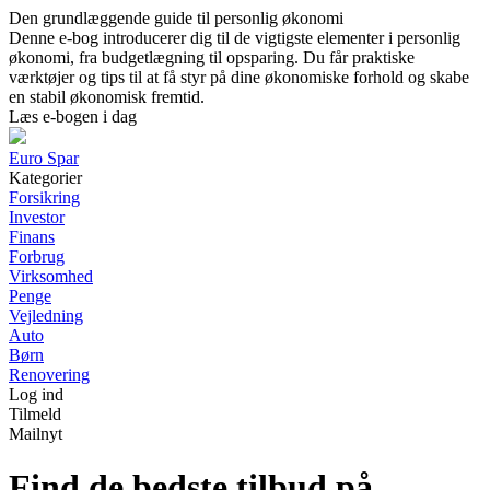
Den grundlæggende guide til personlig økonomi
Denne e-bog introducerer dig til de vigtigste elementer i personlig
økonomi, fra budgetlægning til opsparing. Du får praktiske
værktøjer og tips til at få styr på dine økonomiske forhold og skabe
en stabil økonomisk fremtid.
Læs e-bogen i dag
Euro Spar
Kategorier
Forsikring
Investor
Finans
Forbrug
Virksomhed
Penge
Vejledning
Auto
Børn
Renovering
Log ind
Tilmeld
Mailnyt
Find de bedste tilbud på