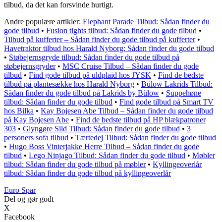
tilbud, da det kan forsvinde hurtigt.
Andre populære artikler:
Elephant Parade Tilbud: Sådan finder du
gode tilbud
•
Fusion tights tilbud: Sådan finder du gode tilbud
•
Tilbud på kufferter – Sådan finder du gode tilbud på kufferter
•
Havetraktor tilbud hos Harald Nyborg: Sådan finder du gode tilbud
•
Støbejernsgryde tilbud: Sådan finder du gode tilbud på
støbejernsgryder
•
MSC Cruise Tilbud – Sådan finder du gode
tilbud
•
Find gode tilbud på uldplaid hos JYSK
•
Find de bedste
tilbud på plantesække hos Harald Nyborg
•
Bülow Lakrids Tilbud:
Sådan finder du gode tilbud på Lakrids by Bülow
•
Suppehøne
tilbud: Sådan finder du gode tilbud
•
Find gode tilbud på Smart TV
hos Bilka
•
Kay Bojesen Abe Tilbud – Sådan finder du gode tilbud
på Kay Bojesen Abe
•
Find de bedste tilbud på HP blækpatroner
303
•
Glyngøre Sild Tilbud: Sådan finder du gode tilbud
•
3
personers sofa tilbud
•
Tærtedej Tilbud: Sådan finder du gode tilbud
•
Hugo Boss Vinterjakke Herre Tilbud – Sådan finder du gode
tilbud
•
Lego Ninjago Tilbud: Sådan finder du gode tilbud
•
Møbler
tilbud: Sådan finder du gode tilbud på møbler
•
Kyllingeoverlår
tilbud: Sådan finder du gode tilbud på kyllingeoverlår
Euro Spar
Del og gør godt
X
Facebook