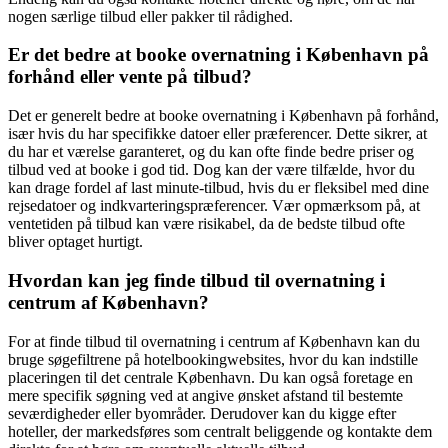
nogen særlige tilbud eller pakker til rådighed.
Er det bedre at booke overnatning i København på
forhånd eller vente på tilbud?
Det er generelt bedre at booke overnatning i København på forhånd,
især hvis du har specifikke datoer eller præferencer. Dette sikrer, at
du har et værelse garanteret, og du kan ofte finde bedre priser og
tilbud ved at booke i god tid. Dog kan der være tilfælde, hvor du
kan drage fordel af last minute-tilbud, hvis du er fleksibel med dine
rejsedatoer og indkvarteringspræferencer. Vær opmærksom på, at
ventetiden på tilbud kan være risikabel, da de bedste tilbud ofte
bliver optaget hurtigt.
Hvordan kan jeg finde tilbud til overnatning i
centrum af København?
For at finde tilbud til overnatning i centrum af København kan du
bruge søgefiltrene på hotelbookingwebsites, hvor du kan indstille
placeringen til det centrale København. Du kan også foretage en
mere specifik søgning ved at angive ønsket afstand til bestemte
seværdigheder eller byområder. Derudover kan du kigge efter
hoteller, der markedsføres som centralt beliggende og kontakte dem