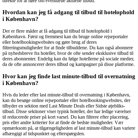
direkte for at høre om eventuelle aktuelle tilbud.
Hvordan kan jeg få adgang til tilbud til hotelophold
i København?
Der er flere måder at få adgang til tilbud til hotelophold i
København. Først og fremmest kan du bruge online rejseportaler
eller hotelbookingwebsites og gøre brug af deres
filtreringsmuligheder for at finde tilbuddene. Du kan også abonnere
på nyhedsbreve fra hoteller, hvor de ofte sender eksklusive tilbud til
deres abonnenter. Endelig kan du følge hotellerne på sociale medier,
da de ofte annoncerer deres tilbud og kampagner på disse platforme.
Hvor kan jeg finde last minute-tilbud til overnatning
i København?
Hvis du leder efter last minute-tilbud til overnatning i København,
kan du besøge online rejseportaler eller hotelbookingwebsites, der
tilbyder en sektion med Last Minute Deals eller Sidste øjebliks-
tilbud. Disse sektioner viser typisk hoteller, der har ledige værelser
til reducerede priser på kort varsel. Du kan filtrere efter placering,
pris eller andre kriterier for at finde de bedste muligheder. Vær
opmærksom på, at tilgængeligheden af last minute-tilbud kan variere
afhængigt af tidspunktet og efterspørgslen.