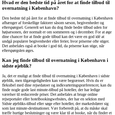
Hvad er den bedste tid på året for at finde tilbud til
overnatning i København?
Den bedste tid på året for at finde tilbud til overnatning i København
afhænger af forskellige faktorer såsom sæson, begivenheder og
efterspørgsel. Generelt set kan du dog finde bedre tilbud uden for
højsæsonen, der normalt er om sommeren og i december. For at øge
dine chancer for at finde gode tilbud kan det være en god idé at
undgå populære begivenheder eller ferier, hvor priserne ofte stiger.
Det anbefales også at booke i god tid, da priserne kan stige, når
efterspørgslen øges.
Kan jeg finde tilbud til overnatning i København i
sidste øjeblik?
Ja, det er muligt at finde tilbud til overnatning i København i sidste
øjeblik, men tilgængeligheden kan være begrænset. Hvis du er
fleksibel med dine rejsedatoer og indkvarteringspræferencer, kan du
finde nogle gode last minute-tilbud på hoteller, der har ledige
værelser til reducerede priser. Det anbefales at bruge online
rejseportaler eller hotelbookingwebsites, der har en sektion med
Sidste øjebliks-tilbud eller søge efter hoteller, der markedsfører sig
som last minute-destinationer. Vær forberedt på, at du måske skal
træffe hurtige beslutninger og være klar til at booke, når du finder et