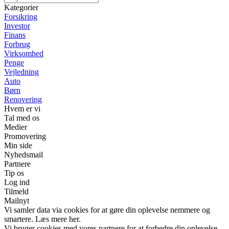
Kategorier
Forsikring
Investor
Finans
Forbrug
Virksomhed
Penge
Vejledning
Auto
Børn
Renovering
Hvem er vi
Tal med os
Medier
Promovering
Min side
Nyhedsmail
Partnere
Tip os
Log ind
Tilmeld
Mailnyt
Vi samler data via cookies for at gøre din oplevelse nemmere og
smartere. Læs mere her.
Vi bruger cookies med vores partnere for at forbedre din oplevelse